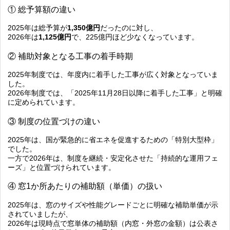
① 総予算額の違い
2025年は総予算が
1,350億円
だったのに対し、
2026年は
1,125億円
で、225億円ほど少なくなっています。
② 補助対象となる工事の着手時期
2025年制度では、年度内に着手した工事が広く対象となっていま
した。
2026年制度では、
「2025年11月28日以降に着手した工事」
と明確
に定められています。
③ 制度の位置づけの違い
2025年は、国が緊急的に省エネを促進するための「特別大型枠」
でした。
一方で2026年は、制度を継続・安定化させた「持続的な運用フェ
ーズ」と位置づけられています。
④ 窓1か所あたりの補助額（単価）の扱い
2025年は、窓のサイズや性能グレードごとに明確な補助単価が示
されていましたが、
2026年は現時点で窓単体の補助額（内窓・外窓の金額）は公表さ