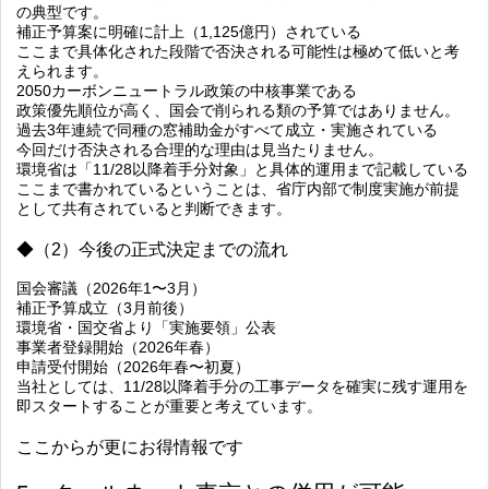
の典型です。
補正予算案に明確に計上（1,125億円）されている
ここまで具体化された段階で否決される可能性は極めて低いと考
えられます。
2050カーボンニュートラル政策の中核事業である
政策優先順位が高く、国会で削られる類の予算ではありません。
過去3年連続で同種の窓補助金がすべて成立・実施されている
今回だけ否決される合理的な理由は見当たりません。
環境省は「11/28以降着手分対象」と具体的運用まで記載している
ここまで書かれているということは、省庁内部で制度実施が前提
として共有されていると判断できます。
◆（2）今後の正式決定までの流れ
国会審議（2026年1〜3月）
補正予算成立（3月前後）
環境省・国交省より「実施要領」公表
事業者登録開始（2026年春）
申請受付開始（2026年春〜初夏）
当社としては、
11/28以降着手分の工事データを確実に残す運用を
即スタートすることが重要
と考えています。
ここからが更にお得情報です