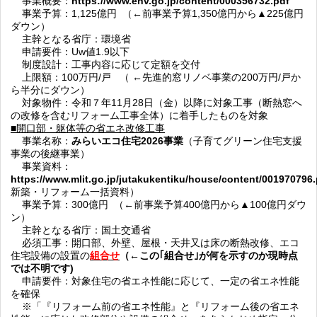
事業概要：
https://www.env.go.jp/content/000356732.pdf
事業予算：1,125億円 （←前事業予算1,350億円から▲225億円
ダウン）
主幹となる省庁：環境省
申請要件：Uw値1.9以下
制度設計：工事内容に応じて定額を交付
上限額：100万円/戸 （ ←先進的窓リノベ事業の200万円/戸か
ら半分にダウン）
対象物件：令和７年11月28日（金）以降に対象工事（断熱窓へ
の改修を含むリフォーム工事全体）に着手したものを対象
■開口部・躯体等の省エネ改修工事
事業名称：
みらいエコ住宅2026事業
（子育てグリーン住宅支援
事業の後継事業）
事業資料：
https://www.mlit.go.jp/jutakukentiku/house/content/001970796.
新築・リフォーム一括資料）
事業予算：300億円 （←前事業予算400億円から▲100億円ダウ
ン）
主幹となる省庁：国土交通省
必須工事：開口部、外壁、屋根・天井又は床の断熱改修、エコ
住宅設備の設置の
組合せ
（←この｢組合せ｣が何を示すのか現時点
では不明です)
申請要件：対象住宅の省エネ性能に応じて、一定の省エネ性能
を確保
※「『リフォーム前の省エネ性能』と『リフォーム後の省エネ