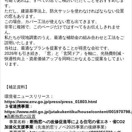
可能であれば、すべての窓でご検討いただくことをおすすめしま
す。
ただし、建築基準法上、防火サッシを使わなければならない位置
の窓もあります。
この場合、カバー工法が使えない窓も出てきます。
非常に複雑で、このページだけではすべてをお伝えしきれませ
ん。
私たちが現地調査のうえ、最適な補助金の組み合わせと工法をご
説明いたします。
当社は、
最適なプランを提案することが得意な会社
です。
2026年も引き続き、「窓」と「玄関ドア」を軸に、光熱費削減・
快適性向上・資産価値アップを同時にかなえるご提案をしてまい
ります。
【補足資料】
環境省ニュースリリース：
https://www.env.go.jp/press/press_01803.html
３省連携事業
：
https://www.mlit.go.jp/jutakukentiku/house/content/001970798.
■高断熱窓の設置
事業名称：
断熱窓への改修促進等による住宅の省エネ・省CO2
加速化支援事業
（先進的窓リノベ2025事業の後継事業）