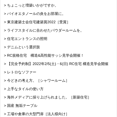
> ちょこっと増築いかがですか。
> バイオエタノールの炎をお部屋に。
> 東京建築士会住宅建築賞2022［受賞］
> ライフスタイルに合わせたパウダールームを。
> 住宅エントランスの照明
> デニムという選択肢
> RC規格住宅 構造&高性能サッシ見学会開催！
> 【完全予約制】2022年2/5(土)・6(日) RC住宅 構造見学会開催
> レトロなソファー
> 今どきの考え方。［シャワールーム］
> 上手なタイルの使い方
> 海外メディアに採り上げられました。［新築住宅］
> 国産 無垢テーブル
> 工場や倉庫の大型門扉［法人様向け］