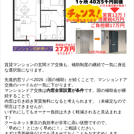
賃貸マンションの玄関ドア交換も、補助制度の継続で一気に身近
な選択肢になります。
先進的窓リノベ2026（国の補助）が続くことで、マンションドア
交換のハードルが一気に下がります。
マンションドア交換は
内窓全室設置が条件
です。国の補助金が継
続することで、
内窓は引き続き実質無料になると考えられます。（未確定なので
明言はできませんが、
いずれにしてもオーナー負担は大きく軽減されると見込まれま
す）
クールネット東京の負担率が非常に高い状態ですので、
「早めに！ とにかく早めに！」
ご相談ください。
まずは予算確保だけでも済ませておくことをおすすめします。