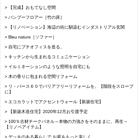
> 【完成】おもてなし空間
> バンブーフロアー［竹の床］
> 【リノベーション】海辺の街に馴染むインダストリアル玄関
> Bleu nature［ソファー］
> 自宅にプチオフィスを造る。
> キッチンから生まれるコミュニケーション
> イルミネーションのような照明を自宅にも
> 木の香りに包まれる空間リフォーム
> リ・バース６０でバリアフリーリフォームを。【階段をスロープ
に】
> エコカラットでアクセントウォール【新築住宅】
> 【新築木造住宅】2020年12月お引渡予定
> 100％古材チークパネル～本物の力強さをそのままに、再生～
【リノベアイテム】
> デッキのある暮らしで お庭をもっと楽しく