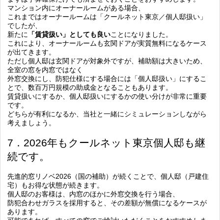
マンション内にオーナールームがある場合、
これまではオーナールームは「クールネット東京／個人邸扱い」
でしたが、
新たに
「賃貸扱い」としても良い
ことになりました。
これにより、オーナールームも玄関ドアが実質無料になるケース
が出てきます。
ただし個人邸は玄関ドアが対象外ですが、補助額は大きいため、
全室の窓を内窓ではなく
外窓交換にし、防犯仕様にする場合には「個人邸扱い」にするこ
とで、数百万円規模の助成金となることもあります。
賃貸扱いにするか、個人邸扱いにするかの使い分けが非常に重要
です。
どちらが有利になるか、当社と一緒にシミュレーションしながら
考えましょう。
7．2026年もクールネット東京個人邸も継
続です。
先進的窓リノベ2026（国の補助）が続くことで、個人邸（戸建住
宅）もお得な状態が続きます。
個人邸のお客様は、内窓のほかに外窓交換を行う場合、
防犯合わせガラスを採用すると、その差額が無償になる
ケースが
あります。