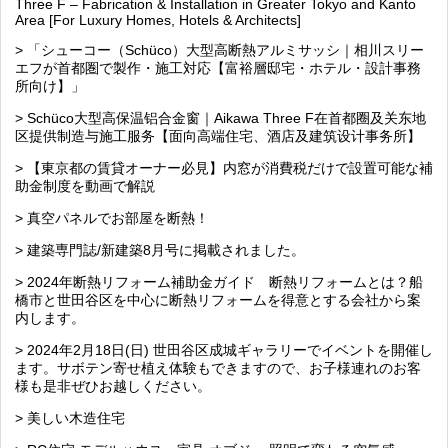
Three F – Fabrication & Installation in Greater Tokyo and Kanto
Area [For Luxury Homes, Hotels & Architects]
> 「シューコー（Schüco）大型高断熱アルミサッシ｜相川スリー
エフが首都圏で製作・施工対応【富裕層邸宅・ホテル・設計事務
所向け】」
> Schüco大型高保温铝合金窗｜Aikawa Three F在首都圈及关东地
区提供制造与施工服务【面向高端住宅、酒店及建筑设计事务所】
> 【東京都の賃貸オーナー必見】内窓が消費税だけで設置可能な補
助金制度を動画で解説
> 真空パネルでお部屋を断熱！
> 建築専門誌/新建築8月号に掲載されました。
> 2024年断熱リフォーム補助金ガイド 断熱リフォームとは？船
橋市と世田谷区を中心に断熱リフォームを得意とする会社から案
内します。
> 2024年2月18日(日) 世田谷区成城ギャラリーでイベントを開催し
ます。サボテン寄せ植え体験もできますので、お子様連れのお客
様も是非ぜひお越しください。
> 美しい木造住宅