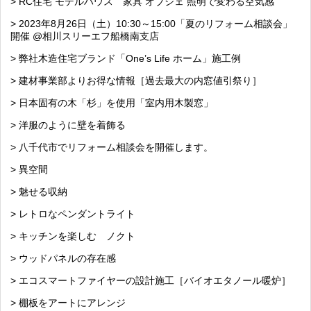
> RC住宅 モデルハウス 家具 オブジェ 照明で変わる空気感
> 2023年8月26日（土）10:30～15:00「夏のリフォーム相談会」
開催 @相川スリーエフ船橋南支店
> 弊社木造住宅ブランド「One’s Life ホーム」施工例
> 建材事業部よりお得な情報［過去最大の内窓値引祭り］
> 日本固有の木「杉」を使用「室内用木製窓」
> 洋服のように壁を着飾る
> 八千代市でリフォーム相談会を開催します。
> 異空間
> 魅せる収納
> レトロなペンダントライト
> キッチンを楽しむ ノクト
> ウッドパネルの存在感
> エコスマートファイヤーの設計施工［バイオエタノール暖炉］
> 棚板をアートにアレンジ