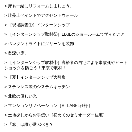
> 床も一緒にリフォームしましょう。
> 珪藻土ペイントでアクセントウォール
> ［現場調査①］インターンシップ
> ［インターンシップ取材②］LIXILのショールームで学んだこと
> ペンダントライトにグリーンを装飾
> 奥深い床。
> ［インターンシップ取材①］高齢者の自宅による事故死やヒート
ショックを防ごう！東京で取材！
> 【夏】インターンシップ大募集
> ステンレス製のシステムキッチン
> 北欧の優しい光
> マンションリノベーション［R -LABEL仕様］
> 土地探しからお手伝い［初めてのセミオーダー住宅］
> 「窓」は誰が選ぶべき？