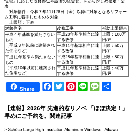
性能』に応じた改修部位や設備の組合せ」をあらかじめ指定・公
表
対象物件：令和７年11月28日（金）以降に対象となるリフォー
ム工事に着手したものを対象
上限額：下表
対象住宅
改修工事
補助上限額※
平成28年基準相当に達
上限：100万
平成４年基準を満たさない
する改修
円/戸
もの
（平成３年以前に建築され
平成11年基準相当に達
上限：50万
た住宅など）
する改修
円/戸
平成28年基準相当に達
上限：80万
平成11年基準を満たさない
する改修
円/戸
もの
（平成10年以前に建築され
平成11年基準相当に達
上限：40万
た住宅など）
する改修
円/戸
Facebook
Twitter
Pinterest
Line
Messag
共
Share
有
【速報】2026年 先進的窓リノベ 「ほぼ決定！」
早めにご予約を。関連記事
> Schüco Large High-Insulation Aluminum Windows | Aikawa