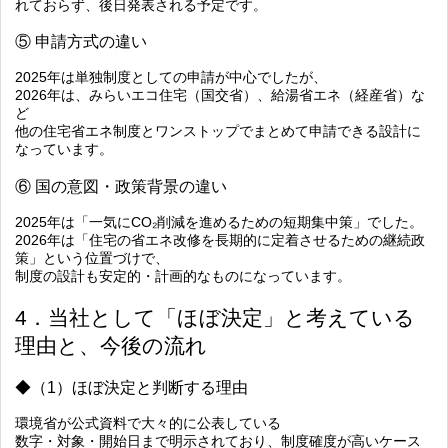
れておらず、後日発表される予定です。
⑤ 申請方式の違い
2025年は単独制度としての申請が中心でしたが、
2026年は、みらいエコ住宅（国交省）、給湯省エネ（経産省）な
ど
他の住宅省エネ制度とワンストップでまとめて申請できる設計
に
なっています。
⑥ 国の意図・政策背景の違い
2025年は「一気にCO₂削減を進めるための短期集中策」でした。
2026年は「住宅の省エネ改修を長期的に定着させるための継続政
策」という位置づけで、
制度の設計も安定的・計画的なものになっています。
4．当社として「ほぼ決定」と考えている
理由と、今後の流れ
◆（1）ほぼ決定と判断する理由
環境省が公式資料で大々的に公表している
数字・対象・開始日まで明示されており、制度確度が高いケース