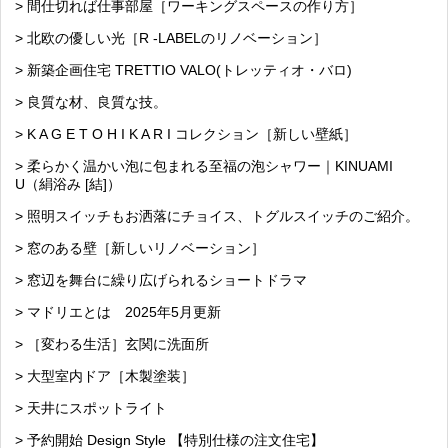
> 間仕切れば仕事部屋［ワーキングスペースの作り方］
> 北欧の優しい光［R -LABELのリノベーション］
> 新築企画住宅 TRETTIO VALO(トレッティオ・バロ)
> 良質な材、良質な技。
> K A G E T O H I K A R I コレクション［新しい壁紙］
> 柔らかく温かい泡に包まれる至福の泡シャワー｜KINUAMI
U（絹浴み [結]）
> 照明スイッチもお洒落にチョイス、トグルスイッチのご紹介。
> 窓のある壁［新しいリノベーション］
> 窓辺を舞台に繰り広げられるショートドラマ
> マドリエとは 2025年5月更新
> ［変わる生活］玄関に洗面所
> 大型室内ドア［木製塗装］
> 天井にスポットライト
> 予約開始 Design Style 【特別仕様の注文住宅】