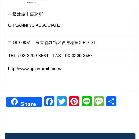
一級建築士事務所
G PLANNING ASSOCIATE
〒169-0051 東京都新宿区西早稲田2-6-7-3F
TEL：03-3209-3564 FAX：03-3209-3564
http://www.gplan-arch.com/
Facebook
Twitter
Pinterest
Line
Messag
共
Share
有