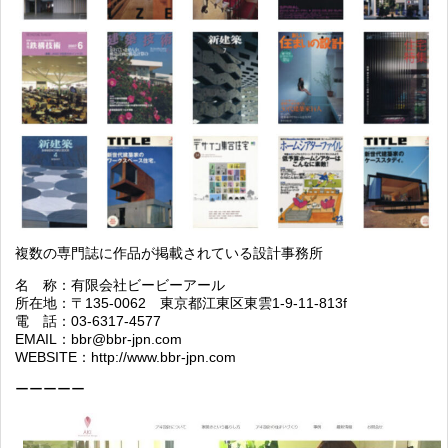
複数の専門誌に作品が掲載されている設計事務所
名 称：有限会社ビービーアール
所在地：〒135-0062 東京都江東区東雲1-9-11-813f
電 話：
03-6317-4577
EMAIL：bbr@bbr-jpn.com
WEBSITE：
http://www.bbr-jpn.com
ーーーーー