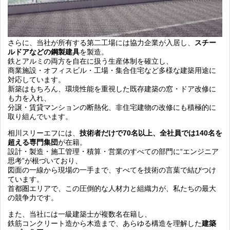
さらに、当社が所有する第二工場には協力企業が入居し、
スチー
ルドアなどの鋼製建具
を製造。
鉄とアルミの両方を自在に扱う生産体制を確立し、
商業施設・オフィスビル・工場・集合住宅など多様な建築用途に
対応しています。
新築はもちろん、環境性能を重視した既存建築の窓・ドア改修に
も力を入れ、
分譲・賃貸マンションの断熱化、非住宅建物の改修にも積極的に
取り組んでいます。
相川スリーエフには、
技術者だけで70名以上、全社員では140名を
超える専門集団
が在籍。
設計・製造・施工管理・積算・営業のすべての部門に“エンジニア
思考”が根づいており、
図面の一線から現場の一手まで、すべてを技術の言葉で結びつけ
ています。
首都圏エリアで、この圧倒的な人材力と組織力が、私たちの最大
の競争力です。
また、当社には一級建築士が複数名在籍し、
鉄筋コンクリート造から木造まで、あらゆる構造を理解した
建築