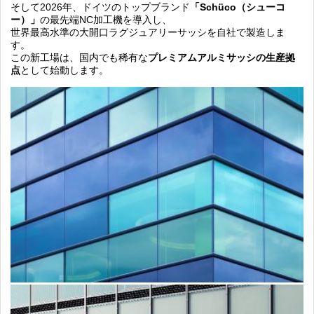
そして2026年、ドイツのトップブランド
「Schüco（シューコ
ー）」
の最先端NC加工機を導入し、
世界最高水準の大開口ラグジュアリーサッシを自社で製造しま
す。
この新工場は、国内でも稀有な
プレミアムアルミサッシの生産拠
点
として始動します。