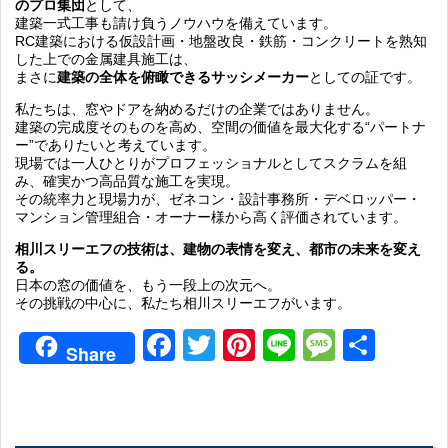
のプロ集団
として、
建築一式工事も請け負うノウハウを備えています。
RC建築における仮設計画・地盤改良・鉄筋・コンクリートを熟知
した上での金属建具施工は、
まさに
建築の全体を俯瞰できるサッシメーカー
としての証です。
私たちは、窓やドアを納めるだけの企業ではありません。
建築の完成度そのものを高め、空間の価値を最大化する“パートナ
ー”でありたいと考えています。
現場では一人ひとりがプロフェッショナルとしてスクラムを組
み、確実かつ高品質な施工を実現。
その統率力と現場力が、ゼネコン・設計事務所・デベロッパー・
マンション管理組合・オーナー様から高く評価されています。
相川スリーエフの技術は、建物の表情を変え、都市の未来を変え
る。
日本の窓の価値を、もう一段上の次元へ。
その挑戦の中心に、私たち相川スリーエフがいます。
Facebook
Twitter
Pinterest
Line
Messag
共
Share
有