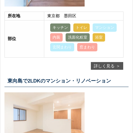
所在地
東京都 墨田区
キッチン
トイレ
マンション
内装
洗面化粧室
浴室
部位
玄関まわり
窓まわり
詳しく見る
東向島で2LDKのマンション・リノベーション