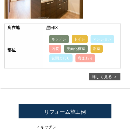
所在地
墨田区
キッチン
トイレ
マンション
内装
洗面化粧室
浴室
部位
玄関まわり
窓まわり
詳しく見る
リフォーム施工例
キッチン