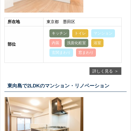
所在地
東京都 墨田区
キッチン
トイレ
マンション
内装
洗面化粧室
浴室
部位
玄関まわり
窓まわり
詳しく見る
東向島で2LDKのマンション・リノベーション