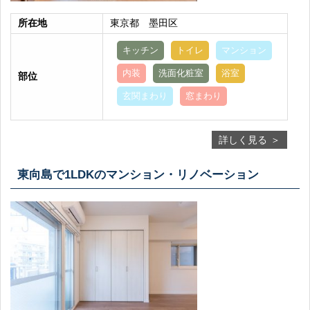
所在地
東京都 墨田区
キッチン
トイレ
マンション
内装
洗面化粧室
浴室
部位
玄関まわり
窓まわり
詳しく見る
東向島で1LDKのマンション・リノベーション