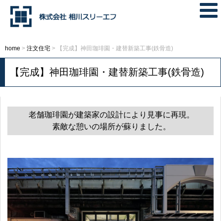
home
>
注文住宅
>
【完成】神田珈琲園・建替新築工事(鉄骨造)
【完成】神田珈琲園・建替新築工事(鉄骨造)
老舗珈琲園が建築家の設計により見事に再現。
素敵な憩いの場所が蘇りました。