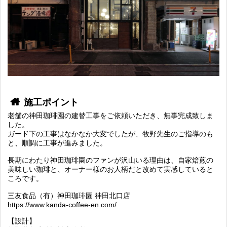
施工ポイント
老舗の神田珈琲園の建替工事をご依頼いただき、無事完成致しま
した。
ガード下の工事はなかなか大変でしたが、牧野先生のご指導のも
と、順調に工事が進みました。
長期にわたり神田珈琲園のファンが沢山いる理由は、自家焙煎の
美味しい珈琲と、オーナー様のお人柄だと改めて実感していると
ころです。
三友食品（有）神田珈琲園 神田北口店
https://www.kanda-coffee-en.com/
【設計】