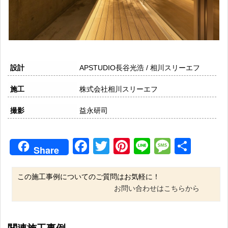
設計
APSTUDIO長谷光浩 / 相川スリーエフ
施工
株式会社相川スリーエフ
撮影
益永研司
Facebook
Twitter
Pinterest
Line
Messag
共
Share
有
この施工事例についてのご質問はお気軽に！
お問い合わせはこちらから