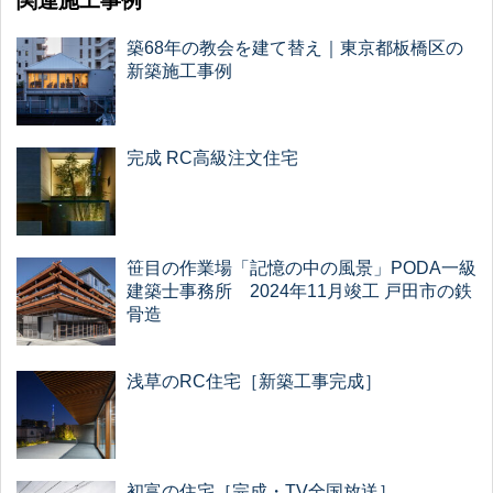
関連施工事例
築68年の教会を建て替え｜東京都板橋区の
新築施工事例
完成 RC高級注文住宅
笹目の作業場「記憶の中の風景」PODA一級
建築士事務所 2024年11月竣工 戸田市の鉄
骨造
浅草のRC住宅［新築工事完成］
初富の住宅［完成・TV全国放送］