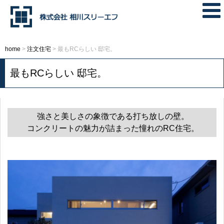
home
>
注文住宅
>
最もRCらしい 邸宅。
最もRCらしい 邸宅。
強さと美しさの象徴である打ち放しの壁。
コンクリートの魅力が詰まった憧れのRC住宅。