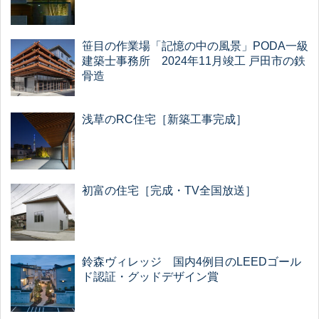
笹目の作業場「記憶の中の風景」PODA一級
建築士事務所 2024年11月竣工 戸田市の鉄
骨造
浅草のRC住宅［新築工事完成］
初富の住宅［完成・TV全国放送］
鈴森ヴィレッジ 国内4例目のLEEDゴール
ド認証・グッドデザイン賞