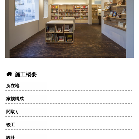
施工概要
所在地
家族構成
間取り
竣工
設計