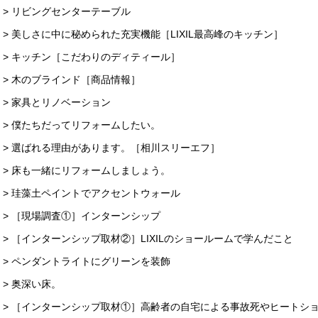
> リビングセンターテーブル
> 美しさに中に秘められた充実機能［LIXIL最高峰のキッチン］
> キッチン［こだわりのディティール］
> 木のブラインド［商品情報］
> 家具とリノベーション
> 僕たちだってリフォームしたい。
> 選ばれる理由があります。［相川スリーエフ］
> 床も一緒にリフォームしましょう。
> 珪藻土ペイントでアクセントウォール
> ［現場調査①］インターンシップ
> ［インターンシップ取材②］LIXILのショールームで学んだこと
> ペンダントライトにグリーンを装飾
> 奥深い床。
> ［インターンシップ取材①］高齢者の自宅による事故死やヒートシ