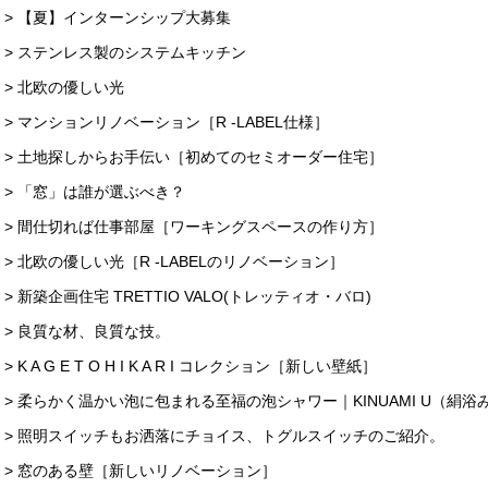
> 【夏】インターンシップ大募集
> ステンレス製のシステムキッチン
> 北欧の優しい光
> マンションリノベーション［R -LABEL仕様］
> 土地探しからお手伝い［初めてのセミオーダー住宅］
> 「窓」は誰が選ぶべき？
> 間仕切れば仕事部屋［ワーキングスペースの作り方］
> 北欧の優しい光［R -LABELのリノベーション］
> 新築企画住宅 TRETTIO VALO(トレッティオ・バロ)
> 良質な材、良質な技。
> K A G E T O H I K A R I コレクション［新しい壁紙］
> 柔らかく温かい泡に包まれる至福の泡シャワー｜KINUAMI U（絹浴み 
> 照明スイッチもお洒落にチョイス、トグルスイッチのご紹介。
> 窓のある壁［新しいリノベーション］