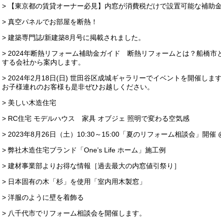
> 【東京都の賃貸オーナー必見】内窓が消費税だけで設置可能な補助
> 真空パネルでお部屋を断熱！
> 建築専門誌/新建築8月号に掲載されました。
> 2024年断熱リフォーム補助金ガイド 断熱リフォームとは？船橋
する会社から案内します。
> 2024年2月18日(日) 世田谷区成城ギャラリーでイベントを開催
お子様連れのお客様も是非ぜひお越しください。
> 美しい木造住宅
> RC住宅 モデルハウス 家具 オブジェ 照明で変わる空気感
> 2023年8月26日（土）10:30～15:00「夏のリフォーム相談会」
> 弊社木造住宅ブランド「One’s Life ホーム」施工例
> 建材事業部よりお得な情報［過去最大の内窓値引祭り］
> 日本固有の木「杉」を使用「室内用木製窓」
> 洋服のように壁を着飾る
> 八千代市でリフォーム相談会を開催します。