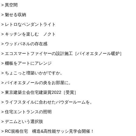
> 異空間
> 魅せる収納
> レトロなペンダントライト
> キッチンを楽しむ ノクト
> ウッドパネルの存在感
> エコスマートファイヤーの設計施工［バイオエタノール暖炉］
> 棚板をアートにアレンジ
> ちょこっと増築いかがですか。
> バイオエタノールの炎をお部屋に。
> 東京建築士会住宅建築賞2022［受賞］
> ライフスタイルに合わせたパウダールームを。
> 住宅エントランスの照明
> デニムという選択肢
> RC規格住宅 構造&高性能サッシ見学会開催！