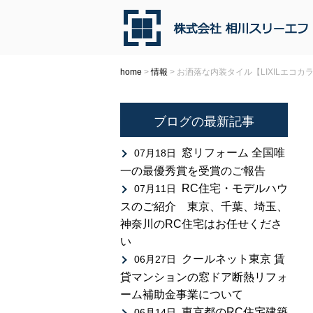
home
>
情報
>
お洒落な内装タイル【LIXILエコカ
ブログの最新記事
窓リフォーム 全国唯
07月18日
一の最優秀賞を受賞のご報告
RC住宅・モデルハウ
07月11日
スのご紹介 東京、千葉、埼玉、
神奈川のRC住宅はお任せくださ
い
クールネット東京 賃
06月27日
貸マンションの窓ドア断熱リフォ
ーム補助金事業について
東京都のRC住宅建築
06月14日