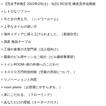
> 【完全予約制】2022年2/5(土)・6(日) RC住宅 構造見学会開催
> レトロなソファー
> 今どきの考え方。［シャワールーム］
> 上手なタイルの使い方
> 海外メディアに採り上げられました。［新築住宅］
> 国産 無垢テーブル
> 工場や倉庫の大型門扉［法人様向け］
> 最新のビル用サッシをご紹介［ビル建材事業部］
> トイレROOM–扉の外側へのこだわり
> ３０００万円特別控除［空家の売却について。］
> リノベーションと内窓
> room plants ［お部屋にやすらぎを。］
> 床にこだわる。［フローリング］
> あなただけの壁紙［オーダークロス］