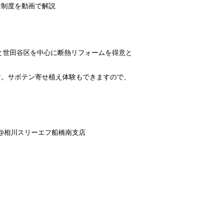
金制度を動画で解説
市と世田谷区を中心に断熱リフォームを得意と
します。サボテン寄せ植え体験もできますので、
開催 @相川スリーエフ船橋南支店