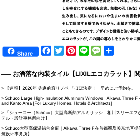
Facebook
Twitter
Pinterest
Line
Messag
共
Share
有
お洒落な内装タイル【LIXILエコカラット】
> 【速報】2026年 先進的窓リノベ 「ほぼ決定！」早めにご予約を。
> Schüco Large High-Insulation Aluminum Windows | Aikawa Three F – F
and Kanto Area [For Luxury Homes, Hotels & Architects]
> 「シューコー（Schüco）大型高断熱アルミサッシ｜相川スリーエ
テル・設計事務所向け】」
> Schüco大型高保温铝合金窗｜Aikawa Three F在首都圈及关
筑设计事务所】