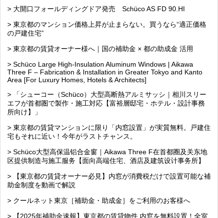
> 大開口フォールディングドア発売 Schüco AS FD 90.HI
> 東京都のマンション価格上昇が止まらない。買うなら“適正価格
の戸建住宅”
> 東京都の賃貸オーナー様へ｜国の補助金 × 都の助成金 活用
> Schüco Large High-Insulation Aluminum Windows | Aikawa
Three F – Fabrication & Installation in Greater Tokyo and Kanto
Area [For Luxury Homes, Hotels & Architects]
> 「シューコー（Schüco）大型高断熱アルミサッシ｜相川スリー
エフが首都圏で製作・施工対応【富裕層邸宅・ホテル・設計事務
所向け】」
> 東京都の賃貸マンションに限り「内窓設置」が実質無料。戸建住
宅もそれに近い！今年がラストチャンス。
> Schüco大型高保温铝合金窗｜Aikawa Three F在首都圈及关东地
区提供制造与施工服务【面向高端住宅、酒店及建筑设计事务所】
> 【東京都の賃貸オーナー必見】内窓が消費税だけで設置可能な補
助金制度を動画で解説
> クールネット東京［補助金・助成金］をご利用のお客様へ
> 【2025年補助金速報】東京都の賃貸物件 内窓を無料設置！全室