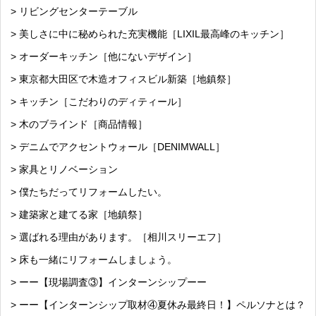
> リビングセンターテーブル
> 美しさに中に秘められた充実機能［LIXIL最高峰のキッチン］
> オーダーキッチン［他にないデザイン］
> 東京都大田区で木造オフィスビル新築［地鎮祭］
> キッチン［こだわりのディティール］
> 木のブラインド［商品情報］
> デニムでアクセントウォール［DENIMWALL］
> 家具とリノベーション
> 僕たちだってリフォームしたい。
> 建築家と建てる家［地鎮祭］
> 選ばれる理由があります。［相川スリーエフ］
> 床も一緒にリフォームしましょう。
> ーー【現場調査③】インターンシップーー
> ーー【インターンシップ取材④夏休み最終日！】ペルソナとは？