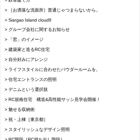
> 鉄骨建て方
> ［お洒落な洗面所］普通じゃつまらないから。
> Siargao Island cloud9
> グループ会社に関するお知らせ
> 「窓」のイメージ
> 建築家と造るRC住宅
> 自分好みにアレンジ
> ライフスタイルに合わせたパウダールームを。
> 住宅エントランスの照明
> デニムという選択肢
> RC規格住宅 構造&高性能サッシ見学会開催！
> 魅せる収納術
> 祝・上棟［東京都］
> スタイリッシュなデザイン照明
> RC階段［RC持ち出し階段］