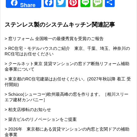
Facebook
Twitter
Pinterest
Line
Messag
共
Share
有
ステンレス製のシステムキッチン関連記事
> 窓リフォーム 全国唯一の最優秀賞を受賞のご報告
> RC住宅・モデルハウスのご紹介 東京、千葉、埼玉、神奈川の
RC住宅はお任せください
> クールネット東京 賃貸マンションの窓ドア断熱リフォーム補助
金事業について
> 東京都のRC住宅建築はお任せください。(2027年秋以降 着工 受
付開始)
> Schüco(シューコー)欧州最高峰の窓を作ります。［相川スリー
エフ建材カンパニー］
> 柏支店移転のお知らせ
> 築古ビルのリノベーションをご提案
> 2026年 東京都にある賃貸マンションの内窓と玄関ドアの補助
金事業