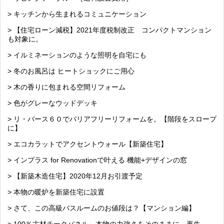
> キッチンから生まれるコミュニケーション
> 【住宅ローン減税】2021年度税制改正 コンパクトマンション
も対象に。
> イルミネーションのような照明を自宅にも
> 冬のお風呂は ヒートショックにご用心
> 木の香りに包まれる空間リフォーム
> 色がグレーなウッドデッキ
> リ・バース６０でバリアフリーリフォームを。【階段をスロープ
に】
> エコカラットでアクセントウォール【新築住宅】
> インプラス for Renovationで叶える 機能+デザインの窓
> 【新築木造住宅】2020年12月お引渡予定
> 本物の暖炉を新築住宅に設置
> さて、この高級バスルームのお値段は？【マンション編】