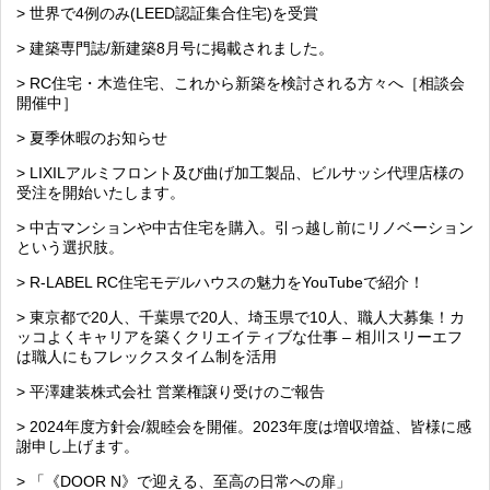
> 世界で4例のみ(LEED認証集合住宅)を受賞
> 建築専門誌/新建築8月号に掲載されました。
> RC住宅・木造住宅、これから新築を検討される方々へ［相談会
開催中］
> 夏季休暇のお知らせ
> LIXILアルミフロント及び曲げ加工製品、ビルサッシ代理店様の
受注を開始いたします。
> 中古マンションや中古住宅を購入。引っ越し前にリノベーション
という選択肢。
> R-LABEL RC住宅モデルハウスの魅力をYouTubeで紹介！
> 東京都で20人、千葉県で20人、埼玉県で10人、職人大募集！カ
ッコよくキャリアを築くクリエイティブな仕事 – 相川スリーエフ
は職人にもフレックスタイム制を活用
> 平澤建装株式会社 営業権譲り受けのご報告
> 2024年度方針会/親睦会を開催。2023年度は増収増益、皆様に感
謝申し上げます。
> 「《DOOR N》で迎える、至高の日常への扉」