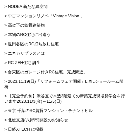
> NODEA 新たな異空間
> 中古マンションリノベ「Vintage Vision 」
> 高架下の鉄骨建築物
> 本物のRC住宅に出逢う
> 世田谷区のRC打ち放し住宅
> エネカリプラスとは
> RC ZEH住宅 誕生
> 台東区のガレージ付きRC住宅、完成間近。
> 2023.11.19(日)「リフォームフェア開催」LIXILショールーム船
橋
> 【完全予約制】渋谷区で木造3階建ての新築完成現場見学会を行
います2023.11/3(金)～11/5(日)
> 東京 千葉のRC賃貸マンション・テナントビル
> 北総支店(八街市)開設のお知らせ
> 日経XTECH に掲載