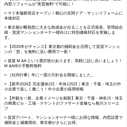
内窓リフォームが“実質無料”で可能に！
> マド本舗新宿店オープン！都心の玄関ドア・サッシリフォームに
本格対応
> 東京都が断熱窓に大きな助成金が出ることを正式発表。管理組合
様・賃貸マンションオーナー様向けに特別価格対応を実施しま
す。
> 【2025年がチャンス】東京都の補助金を活用して賃貸マンショ
ンの「窓」を無料に近い費用で一新！
> 直接 M &A という選択肢があります。気軽に話し合いましょう！
M &A仲介手数料無料
> ［社内行事］年に一度の方針会を開催しました。
> 【新卒2026】完全週休2日・年休125日｜東京・千葉・埼玉の中
小企業で楽しく働こう！中小企業の採用情報
> 【外観を一新、企業イメージを刷新】東京・千葉・神奈川・埼玉
の商業ビル・工場・テナントのファサード改修なら相川スリーエ
フ
> 賃貸アパート、マンションオーナー様にお得な情報。内窓設置で
補助金と減価償却。東京都がさらにお得。