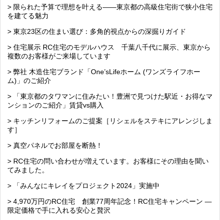
> 限られた予算で理想を叶える――東京都の高級住宅街で狭小住宅
を建てる魅力
> 東京23区の住まい選び：多角的視点からの深掘りガイド
> 住宅展示 RC住宅のモデルハウス 千葉八千代に展示、東京から
複数のお客様がご来場しています
> 弊社 木造住宅ブランド「One’sLifeホーム (ワンズライフホー
ム)」のご紹介
> 「東京都のタワマンに住みたい！豊洲で見つけた駅近・お得なマ
ンションのご紹介」賃貸vs購入
> キッチンリフォームのご提案［リシェルをステキにアレンジしま
す］
> 真空パネルでお部屋を断熱！
> RC住宅の問い合わせが増えています。お客様にその理由を聞い
てみました。
> 「みんなにキレイをプロジェクト2024」実施中
> 4,970万円のRC住宅 創業77周年記念！RC住宅キャンペーン ―
限定価格で手に入れる安心と贅沢