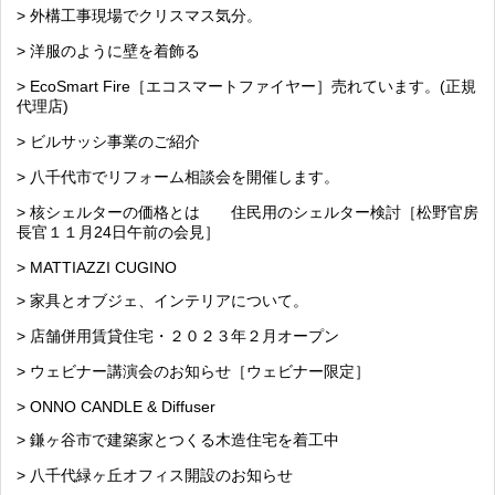
> 外構工事現場でクリスマス気分。
> 洋服のように壁を着飾る
> EcoSmart Fire［エコスマートファイヤー］売れています。(正規
代理店)
> ビルサッシ事業のご紹介
> 八千代市でリフォーム相談会を開催します。
> 核シェルターの価格とは 住民用のシェルター検討［松野官房
長官１１月24日午前の会見］
> MATTIAZZI CUGINO
> 家具とオブジェ、インテリアについて。
> 店舗併用賃貸住宅・２０２３年２月オープン
> ウェビナー講演会のお知らせ［ウェビナー限定］
> ONNO CANDLE & Diffuser
> 鎌ヶ谷市で建築家とつくる木造住宅を着工中
> 八千代緑ヶ丘オフィス開設のお知らせ