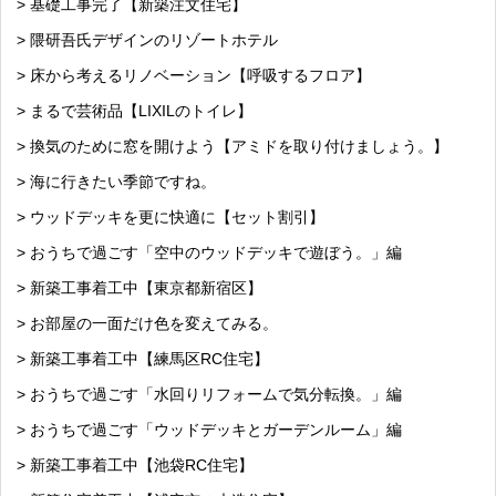
> 基礎工事完了【新築注文住宅】
> 隈研吾氏デザインのリゾートホテル
> 床から考えるリノベーション【呼吸するフロア】
> まるで芸術品【LIXILのトイレ】
> 換気のために窓を開けよう【アミドを取り付けましょう。】
> 海に行きたい季節ですね。
> ウッドデッキを更に快適に【セット割引】
> おうちで過ごす「空中のウッドデッキで遊ぼう。」編
> 新築工事着工中【東京都新宿区】
> お部屋の一面だけ色を変えてみる。
> 新築工事着工中【練馬区RC住宅】
> おうちで過ごす「水回りリフォームで気分転換。」編
> おうちで過ごす「ウッドデッキとガーデンルーム」編
> 新築工事着工中【池袋RC住宅】