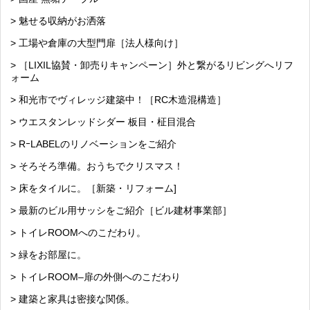
> 魅せる収納がお洒落
> 工場や倉庫の大型門扉［法人様向け］
> ［LIXIL協賛・卸売りキャンペーン］外と繋がるリビングへリフ
ォーム
> 和光市でヴィレッジ建築中！［RC木造混構造］
> ウエスタンレッドシダー 板目・柾目混合
> RｰLABELのリノベーションをご紹介
> そろそろ準備。おうちでクリスマス！
> 床をタイルに。［新築・リフォーム]
> 最新のビル用サッシをご紹介［ビル建材事業部］
> トイレROOMへのこだわり。
> 緑をお部屋に。
> トイレROOM–扉の外側へのこだわり
> 建築と家具は密接な関係。