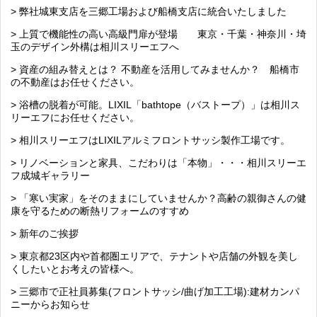
> 弊社城東支店を三郷工場および船橋支店に統合いたしました
> 上質で機能性の高い高級門扉が登場 東京・千葉・神奈川・埼
玉のデザイン外構は相川スリーエフへ
> 資産の組み替えとは？ 不動産を活用してみませんか？ 船橋市
の不動産はお任せください。
> 浴槽の脱着が可能。LIXIL「bathtope（バストープ）」は相川ス
リーエフにお任せください。
> 相川スリーエフはLIXILアルミフロントサッシ製作工場です。
> リノベーションと家具、こだわりは「本物」・・・相川スリーエ
フ成城ギャラリー
> 「寒い実家」をそのままにしていませんか？高齢の親御さんの健
康を守るための断熱リフォームのすすめ
> 新年のご挨拶
> 東京都23区内や首都圏エリアで、テナントや店舗の外観を美し
くしたいとお考えの皆様へ。
> 三郷市で正社員募集(フロントサッシ/曲げ加工工場):建材カンパ
ニーからお知らせ