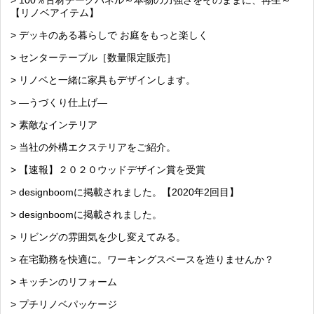
> 100％古材チークパネル～本物の力強さをそのままに、再生～
【リノベアイテム】
> デッキのある暮らしで お庭をもっと楽しく
> センターテーブル［数量限定販売］
> リノベと一緒に家具もデザインします。
> —うづくり仕上げ—
> 素敵なインテリア
> 当社の外構エクステリアをご紹介。
> 【速報】２０２０ウッドデザイン賞を受賞
> designboomに掲載されました。【2020年2回目】
> designboomに掲載されました。
> リビングの雰囲気を少し変えてみる。
> 在宅勤務を快適に。ワーキングスペースを造りませんか？
> キッチンのリフォーム
> プチリノベパッケージ