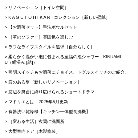
> リノベーション［トイレ空間］
> K A G E T O H I K A R I コレクション［新しい壁紙］
> 【お洒落セット】手洗ボウルセット
> ［革のソファー］雰囲気を楽しむ
> ラフなライフスタイルを追求［自分らしく］
> 柔らかく温かい泡に包まれる至福の泡シャワー｜KINUAMI
U（絹浴み [結]）
> 照明スイッチもお洒落にチョイス、トグルスイッチのご紹介。
> 窓のある壁［新しいリノベーション］
> 窓辺を舞台に繰り広げられるショートドラマ
> マドリエとは 2025年5月更新
> 食器洗い乾燥機【キッチン一体型食洗機】
> ［変わる生活］玄関に洗面所
> 大型室内ドア［木製塗装］