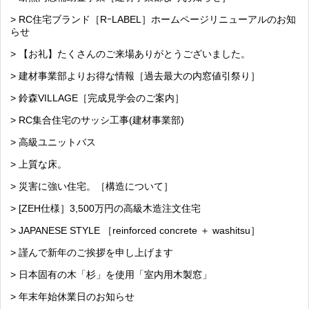
> RC住宅ブランド［RｰLABEL］ホームページリニューアルのお知
らせ
> 【お礼】たくさんのご来場ありがとうございました。
> 建材事業部よりお得な情報［過去最大の内窓値引祭り］
> 鈴森VILLAGE［完成見学会のご案内］
> RC集合住宅のサッシ工事(建材事業部)
> 高級ユニットバス
> 上質な床。
> 災害に強い住宅。［構造について］
> [ZEH仕様］3,500万円の高級木造注文住宅
> JAPANESE STYLE ［reinforced concrete ＋ washitsu］
> 謹んで新年のご挨拶を申し上げます
> 日本固有の木「杉」を使用「室内用木製窓」
> 年末年始休業日のお知らせ