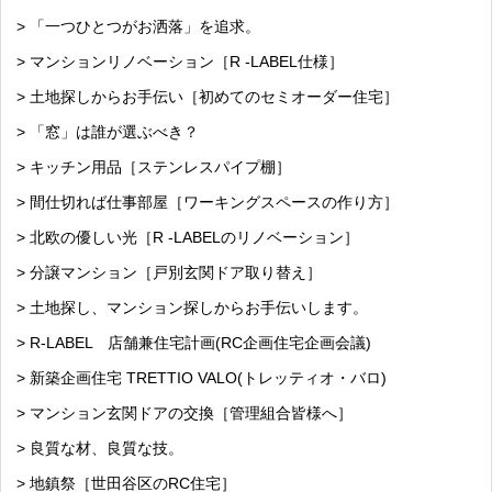
> 「一つひとつがお洒落」を追求。
> マンションリノベーション［R -LABEL仕様］
> 土地探しからお手伝い［初めてのセミオーダー住宅］
> 「窓」は誰が選ぶべき？
> キッチン用品［ステンレスパイプ棚］
> 間仕切れば仕事部屋［ワーキングスペースの作り方］
> 北欧の優しい光［R -LABELのリノベーション］
> 分譲マンション［戸別玄関ドア取り替え］
> 土地探し、マンション探しからお手伝いします。
> R-LABEL 店舗兼住宅計画(RC企画住宅企画会議)
> 新築企画住宅 TRETTIO VALO(トレッティオ・バロ)
> マンション玄関ドアの交換［管理組合皆様へ］
> 良質な材、良質な技。
> 地鎮祭［世田谷区のRC住宅］