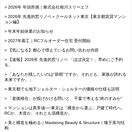
> 2026年 年頭所感｜株式会社相川スリーエフ
> 2026年 先進的窓リノベ＋クールネット東京【東京都賃貸マンシ
ョン編】
> 年末年始休業のお知らせ
> 2027年着工｜RCフルオーダー住宅 受付開始
> 【気になる】都心で増えているお問い合わせ内容
> 【速報】2026年 先進的窓リノベ 「ほぼ決定！」早めにご予約
を。
> 「あなたが残したいのは“節税”ですか。それとも、家族が誇れる
未来ですか。」
> 東京都でも地下シェルター・シェルターの価格や仕様も説明
> 「老後移住」が投げかける問いと、千葉で考える“終のすみか”
> マンションは異常値──東京は「構造から選ぶ」戸建て時代へ。
RCか、木造か、それとも混構造か。
> 美と構造を極める｜Mastering Beauty & Structure｜臻于美与结
构