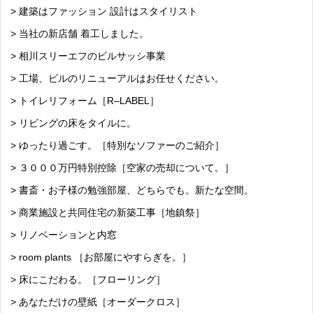
> 建築はファッション 設計はスタイリスト
> 当社の新店舗 着工しました。
> 相川スリーエフのビルサッシ事業
> 工場、ビルのリニューアルはお任せください。
> トイレリフォーム［R–LABEL］
> リビングの床をタイルに。
> ゆったり過ごす。［特別なソファーのご紹介］
> ３０００万円特別控除［空家の売却について。］
> 書斎・お子様の勉強部屋、どちらでも。新たな空間。
> 商業施設と共同住宅の新築工事［地鎮祭］
> リノベーションと内窓
> room plants ［お部屋にやすらぎを。］
> 床にこだわる。［フローリング］
> あなただけの壁紙［オーダークロス］