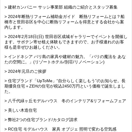
> 建材カンパニー サッシ事業部 組織のご紹介とスタッフ募集
> 2024年断熱リフォーム補助金ガイド 断熱リフォームとは？船
橋市と世田谷区を中心に断熱リフォームを得意とする会社から案
内します。
> 2024年2月18日(日) 世田谷区成城ギャラリーでイベントを開催し
ます。サボテン寄せ植え体験もできますので、お子様連れのお客
様も是非ぜひお越しください。
> インドネシア バリ島の家具や建材の魅力。「バリの魔法を あな
たの空間に。」(リゾートホテル/別荘/リノベーション)
> 2024年元旦のご挨拶
> 住宅ブランド「UpToMe」“自分らしく楽しもう”のお知らせ。長
期優良住宅＋ZEHの住宅が税込2450万円という価格で誕生しまし
た。
> 八千代緑ヶ丘モデルハウス 冬のインテリア&リフォームフェア
> 美しい木造住宅
> 弊社2つの住宅ブランド/カタログ請求
> RC住宅 モデルハウス 家具 オブジェ 照明で変わる空気感