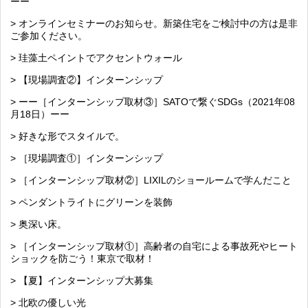
ーー
> オンラインセミナーのお知らせ。新築住宅をご検討中の方は是非
ご参加ください。
> 珪藻土ペイントでアクセントウォール
> 【現場調査②】インターンシップ
> ーー［インターンシップ取材③］SATOで繋ぐSDGs（2021年08
月18日）ーー
> 好きな形でスタイルで。
> ［現場調査①］インターンシップ
> ［インターンシップ取材②］LIXILのショールームで学んだこと
> ペンダントライトにグリーンを装飾
> 奥深い床。
> ［インターンシップ取材①］高齢者の自宅による事故死やヒート
ショックを防ごう！東京で取材！
> 【夏】インターンシップ大募集
> 北欧の優しい光