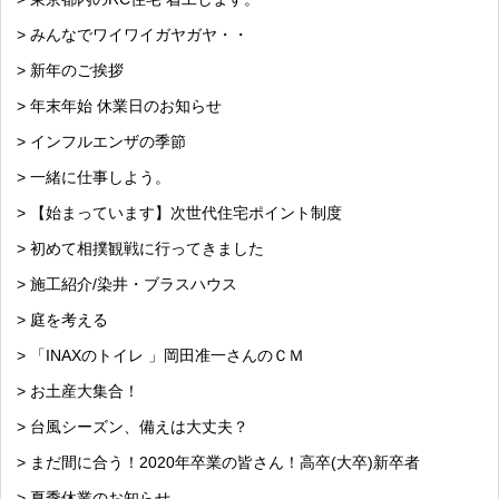
> みんなでワイワイガヤガヤ・・
> 新年のご挨拶
> 年末年始 休業日のお知らせ
> インフルエンザの季節
> 一緒に仕事しよう。
> 【始まっています】次世代住宅ポイント制度
> 初めて相撲観戦に行ってきました
> 施工紹介/染井・ブラスハウス
> 庭を考える
> 「INAXのトイレ 」岡田准一さんのＣＭ
> お土産大集合！
> 台風シーズン、備えは大丈夫？
> まだ間に合う！2020年卒業の皆さん！高卒(大卒)新卒者
> 夏季休業のお知らせ