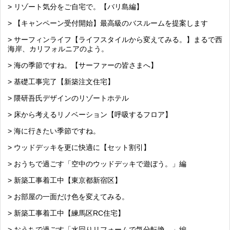
> リゾート気分をご自宅で。【バリ島編】
> 【キャンペーン受付開始】最高級のバスルームを提案します
> サーフィンライフ【ライフスタイルから変えてみる。】まるで西
海岸、カリフォルニアのよう。
> 海の季節ですね。【サーファーの皆さまへ】
> 基礎工事完了【新築注文住宅】
> 隈研吾氏デザインのリゾートホテル
> 床から考えるリノベーション【呼吸するフロア】
> 海に行きたい季節ですね。
> ウッドデッキを更に快適に【セット割引】
> おうちで過ごす「空中のウッドデッキで遊ぼう。」編
> 新築工事着工中【東京都新宿区】
> お部屋の一面だけ色を変えてみる。
> 新築工事着工中【練馬区RC住宅】
> おうちで過ごす「水回りリフォームで気分転換。」編