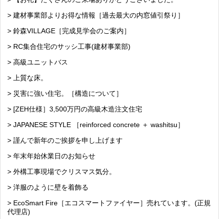
> 建材事業部よりお得な情報［過去最大の内窓値引祭り］
> 鈴森VILLAGE［完成見学会のご案内］
> RC集合住宅のサッシ工事(建材事業部)
> 高級ユニットバス
> 上質な床。
> 災害に強い住宅。［構造について］
> [ZEH仕様］3,500万円の高級木造注文住宅
> JAPANESE STYLE ［reinforced concrete ＋ washitsu］
> 謹んで新年のご挨拶を申し上げます
> 年末年始休業日のお知らせ
> 外構工事現場でクリスマス気分。
> 洋服のように壁を着飾る
> EcoSmart Fire［エコスマートファイヤー］売れています。(正規
代理店)