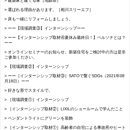
> 建築家と建てる家［地鎮祭］
> 選ばれる理由があります。［相川スリーエフ］
> 床も一緒にリフォームしましょう。
> ーー【現場調査③】インターンシップーー
> ーー【インターンシップ取材④夏休み最終日！】ペルソナとは？
ーー
> オンラインセミナーのお知らせ。新築住宅をご検討中の方は是非
ご参加ください。
> 【現場調査②】インターンシップ
> ーー［インターンシップ取材③］SATOで繋ぐSDGs（2021年08
月18日）ーー
> 好きな形でスタイルで。
> ［現場調査①］インターンシップ
> ［インターンシップ取材②］LIXILのショールームで学んだこと
> ペンダントライトにグリーンを装飾
> ［インターンシップ取材①］高齢者の自宅による事故死やヒート