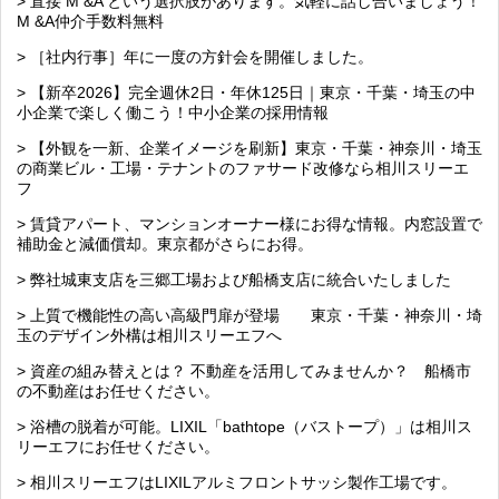
> 直接 M &A という選択肢があります。気軽に話し合いましょう！
M &A仲介手数料無料
> ［社内行事］年に一度の方針会を開催しました。
> 【新卒2026】完全週休2日・年休125日｜東京・千葉・埼玉の中
小企業で楽しく働こう！中小企業の採用情報
> 【外観を一新、企業イメージを刷新】東京・千葉・神奈川・埼玉
の商業ビル・工場・テナントのファサード改修なら相川スリーエ
フ
> 賃貸アパート、マンションオーナー様にお得な情報。内窓設置で
補助金と減価償却。東京都がさらにお得。
> 弊社城東支店を三郷工場および船橋支店に統合いたしました
> 上質で機能性の高い高級門扉が登場 東京・千葉・神奈川・埼
玉のデザイン外構は相川スリーエフへ
> 資産の組み替えとは？ 不動産を活用してみませんか？ 船橋市
の不動産はお任せください。
> 浴槽の脱着が可能。LIXIL「bathtope（バストープ）」は相川ス
リーエフにお任せください。
> 相川スリーエフはLIXILアルミフロントサッシ製作工場です。