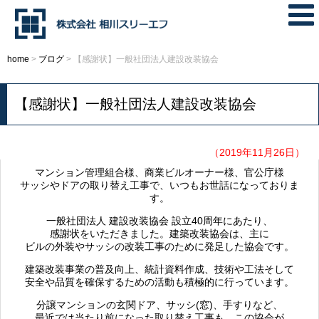
home
>
ブログ
>
【感謝状】一般社団法人建設改装協会
【感謝状】一般社団法人建設改装協会
（2019年11月26日）
マンション管理組合様、商業ビルオーナー様、官公庁様
サッシやドアの取り替え工事で、いつもお世話になっておりま
す。
一般社団法人 建設改装協会 設立40周年にあたり、
感謝状をいただきました。建築改装協会は、主に
ビルの外装やサッシの改装工事のために発足した協会です。
建築改装事業の普及向上、統計資料作成、技術や工法そして
安全や品質を確保するための活動も積極的に行っています。
分譲マンションの玄関ドア、サッシ(窓)、手すりなど、
最近では当たり前になった取り替え工事も、この協会が