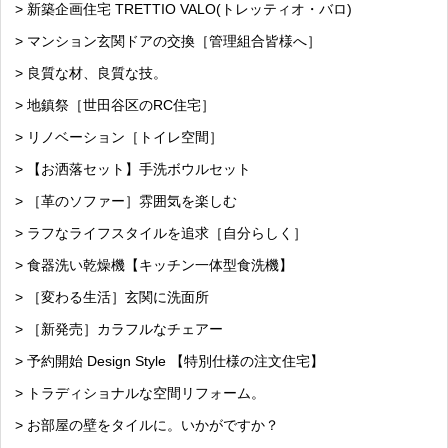
> 新築企画住宅 TRETTIO VALO(トレッティオ・バロ)
> マンション玄関ドアの交換［管理組合皆様へ］
> 良質な材、良質な技。
> 地鎮祭［世田谷区のRC住宅］
> リノベーション［トイレ空間］
> 【お洒落セット】手洗ボウルセット
> ［革のソファー］雰囲気を楽しむ
> ラフなライフスタイルを追求［自分らしく］
> 食器洗い乾燥機【キッチン一体型食洗機】
> ［変わる生活］玄関に洗面所
> ［新発売］カラフルなチェアー
> 予約開始 Design Style 【特別仕様の注文住宅】
> トラディショナルな空間リフォーム。
> お部屋の壁をタイルに。いかがですか？