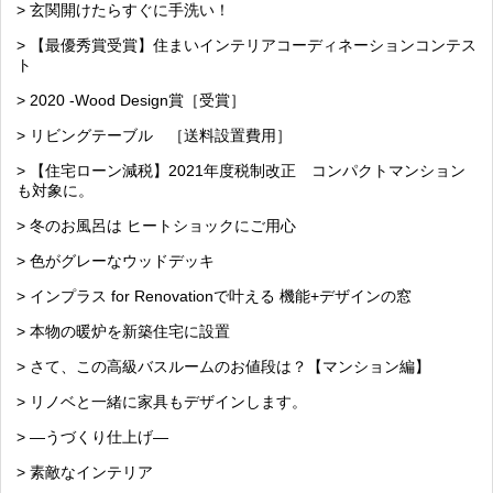
> 玄関開けたらすぐに手洗い！
> 【最優秀賞受賞】住まいインテリアコーディネーションコンテス
ト
> 2020 -Wood Design賞［受賞］
> リビングテーブル ［送料設置費用］
> 【住宅ローン減税】2021年度税制改正 コンパクトマンション
も対象に。
> 冬のお風呂は ヒートショックにご用心
> 色がグレーなウッドデッキ
> インプラス for Renovationで叶える 機能+デザインの窓
> 本物の暖炉を新築住宅に設置
> さて、この高級バスルームのお値段は？【マンション編】
> リノベと一緒に家具もデザインします。
> —うづくり仕上げ—
> 素敵なインテリア