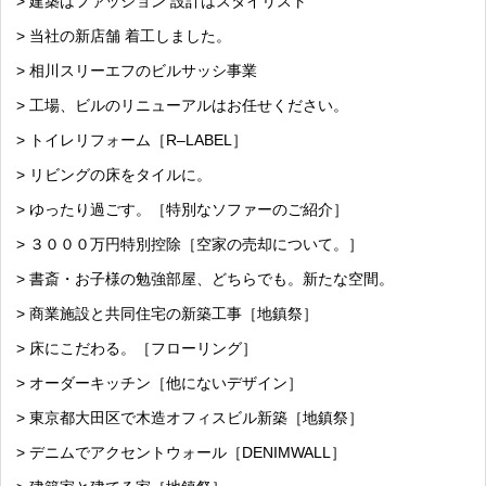
> 建築はファッション 設計はスタイリスト
> 当社の新店舗 着工しました。
> 相川スリーエフのビルサッシ事業
> 工場、ビルのリニューアルはお任せください。
> トイレリフォーム［R–LABEL］
> リビングの床をタイルに。
> ゆったり過ごす。［特別なソファーのご紹介］
> ３０００万円特別控除［空家の売却について。］
> 書斎・お子様の勉強部屋、どちらでも。新たな空間。
> 商業施設と共同住宅の新築工事［地鎮祭］
> 床にこだわる。［フローリング］
> オーダーキッチン［他にないデザイン］
> 東京都大田区で木造オフィスビル新築［地鎮祭］
> デニムでアクセントウォール［DENIMWALL］