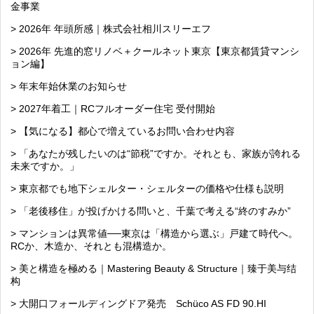
金事業
> 2026年 年頭所感｜株式会社相川スリーエフ
> 2026年 先進的窓リノベ＋クールネット東京【東京都賃貸マンシ
ョン編】
> 年末年始休業のお知らせ
> 2027年着工｜RCフルオーダー住宅 受付開始
> 【気になる】都心で増えているお問い合わせ内容
> 「あなたが残したいのは“節税”ですか。それとも、家族が誇れる
未来ですか。」
> 東京都でも地下シェルター・シェルターの価格や仕様も説明
> 「老後移住」が投げかける問いと、千葉で考える“終のすみか”
> マンションは異常値──東京は「構造から選ぶ」戸建て時代へ。
RCか、木造か、それとも混構造か。
> 美と構造を極める｜Mastering Beauty & Structure｜臻于美与结
构
> 大開口フォールディングドア発売 Schüco AS FD 90.HI