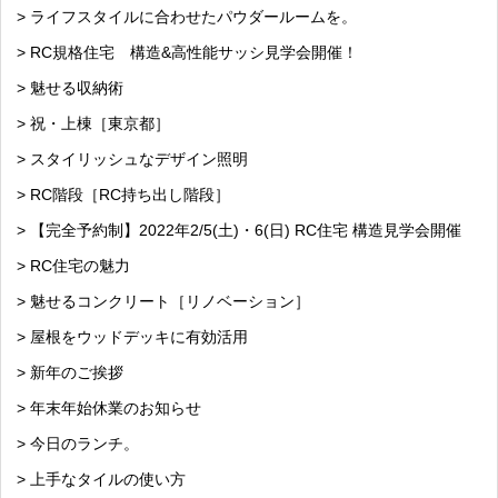
> ライフスタイルに合わせたパウダールームを。
> RC規格住宅 構造&高性能サッシ見学会開催！
> 魅せる収納術
> 祝・上棟［東京都］
> スタイリッシュなデザイン照明
> RC階段［RC持ち出し階段］
> 【完全予約制】2022年2/5(土)・6(日) RC住宅 構造見学会開催
> RC住宅の魅力
> 魅せるコンクリート［リノベーション］
> 屋根をウッドデッキに有効活用
> 新年のご挨拶
> 年末年始休業のお知らせ
> 今日のランチ。
> 上手なタイルの使い方