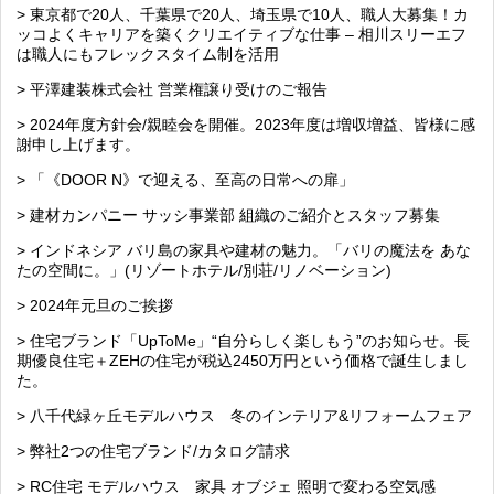
> 東京都で20人、千葉県で20人、埼玉県で10人、職人大募集！カ
ッコよくキャリアを築くクリエイティブな仕事 – 相川スリーエフ
は職人にもフレックスタイム制を活用
> 平澤建装株式会社 営業権譲り受けのご報告
> 2024年度方針会/親睦会を開催。2023年度は増収増益、皆様に感
謝申し上げます。
> 「《DOOR N》で迎える、至高の日常への扉」
> 建材カンパニー サッシ事業部 組織のご紹介とスタッフ募集
> インドネシア バリ島の家具や建材の魅力。「バリの魔法を あな
たの空間に。」(リゾートホテル/別荘/リノベーション)
> 2024年元旦のご挨拶
> 住宅ブランド「UpToMe」“自分らしく楽しもう”のお知らせ。長
期優良住宅＋ZEHの住宅が税込2450万円という価格で誕生しまし
た。
> 八千代緑ヶ丘モデルハウス 冬のインテリア&リフォームフェア
> 弊社2つの住宅ブランド/カタログ請求
> RC住宅 モデルハウス 家具 オブジェ 照明で変わる空気感