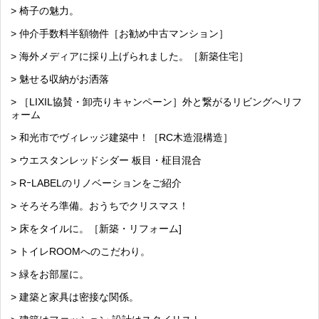
> 椅子の魅力。
> 仲介手数料半額物件［お勧め中古マンション］
> 海外メディアに採り上げられました。［新築住宅］
> 魅せる収納がお洒落
> ［LIXIL協賛・卸売りキャンペーン］外と繋がるリビングへリフ
ォーム
> 和光市でヴィレッジ建築中！［RC木造混構造］
> ウエスタンレッドシダー 板目・柾目混合
> RｰLABELのリノベーションをご紹介
> そろそろ準備。おうちでクリスマス！
> 床をタイルに。［新築・リフォーム]
> トイレROOMへのこだわり。
> 緑をお部屋に。
> 建築と家具は密接な関係。