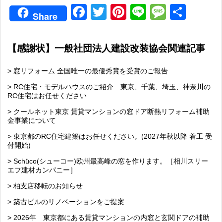
Facebook
Twitter
Pinterest
Line
Messag
共
Share
有
【感謝状】一般社団法人建設改装協会関連記事
> 窓リフォーム 全国唯一の最優秀賞を受賞のご報告
> RC住宅・モデルハウスのご紹介 東京、千葉、埼玉、神奈川の
RC住宅はお任せください
> クールネット東京 賃貸マンションの窓ドア断熱リフォーム補助
金事業について
> 東京都のRC住宅建築はお任せください。(2027年秋以降 着工 受
付開始)
> Schüco(シューコー)欧州最高峰の窓を作ります。［相川スリー
エフ建材カンパニー］
> 柏支店移転のお知らせ
> 築古ビルのリノベーションをご提案
> 2026年 東京都にある賃貸マンションの内窓と玄関ドアの補助