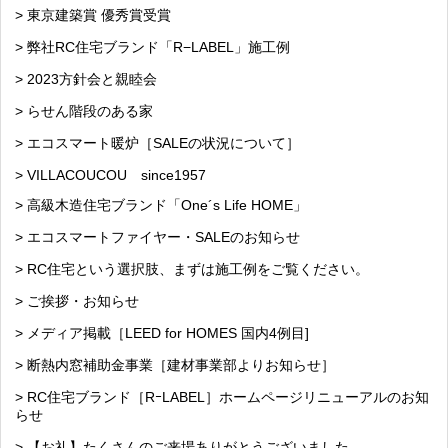
> 東京建築賞 優秀賞受賞
> 弊社RC住宅ブランド「R−LABEL」施工例
> 2023方針会と親睦会
> らせん階段のある家
> エコスマート暖炉［SALEの状況について］
> VILLACOUCOU since1957
> 高級木造住宅ブランド「One´s Life HOME」
> エコスマートファイヤー・SALEのお知らせ
> RC住宅という選択肢、まずは施工例をご覧ください。
> ご挨拶・お知らせ
> メディア掲載［LEED for HOMES 国内4例目]
> 断熱内窓補助金事業［建材事業部よりお知らせ］
> RC住宅ブランド［RｰLABEL］ホームページリニューアルのお知
らせ
> 【お礼】たくさんのご来場ありがとうございました。