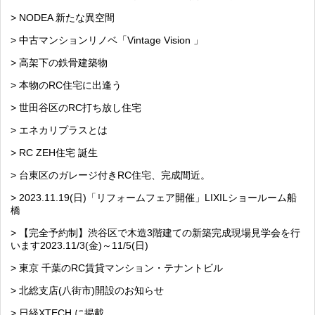
> NODEA 新たな異空間
> 中古マンションリノベ「Vintage Vision 」
> 高架下の鉄骨建築物
> 本物のRC住宅に出逢う
> 世田谷区のRC打ち放し住宅
> エネカリプラスとは
> RC ZEH住宅 誕生
> 台東区のガレージ付きRC住宅、完成間近。
> 2023.11.19(日)「リフォームフェア開催」LIXILショールーム船
橋
> 【完全予約制】渋谷区で木造3階建ての新築完成現場見学会を行
います2023.11/3(金)～11/5(日)
> 東京 千葉のRC賃貸マンション・テナントビル
> 北総支店(八街市)開設のお知らせ
> 日経XTECH に掲載