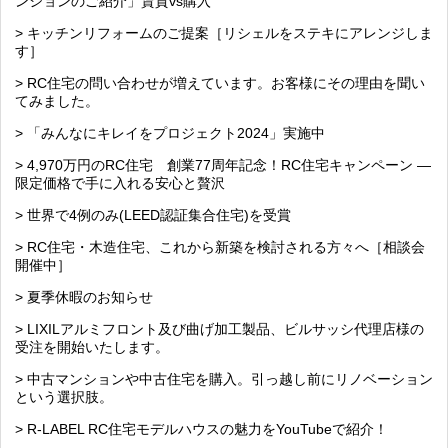
ンションのご紹介」賃貸vs購入
> キッチンリフォームのご提案［リシェルをステキにアレンジしま
す］
> RC住宅の問い合わせが増えています。お客様にその理由を聞い
てみました。
> 「みんなにキレイをプロジェクト2024」実施中
> 4,970万円のRC住宅 創業77周年記念！RC住宅キャンペーン ―
限定価格で手に入れる安心と贅沢
> 世界で4例のみ(LEED認証集合住宅)を受賞
> RC住宅・木造住宅、これから新築を検討される方々へ［相談会
開催中］
> 夏季休暇のお知らせ
> LIXILアルミフロント及び曲げ加工製品、ビルサッシ代理店様の
受注を開始いたします。
> 中古マンションや中古住宅を購入。引っ越し前にリノベーション
という選択肢。
> R-LABEL RC住宅モデルハウスの魅力をYouTubeで紹介！