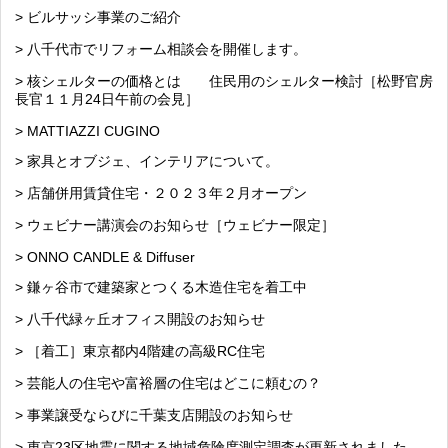
> ビルサッシ事業のご紹介
> 八千代市でリフォーム相談会を開催します。
> 核シェルターの価格とは 住民用のシェルター検討［松野官房
長官１１月24日午前の会見］
> MATTIAZZI CUGINO
> 家具とオブジェ、インテリアについて。
> 店舗併用賃貸住宅・２０２３年２月オープン
> ウェビナー講演会のお知らせ［ウェビナー限定］
> ONNO CANDLE & Diffuser
> 鎌ヶ谷市で建築家とつくる木造住宅を着工中
> 八千代緑ヶ丘オフィス開設のお知らせ
> ［着工］東京都内4階建の高級RC住宅
> 芸能人の住宅や富裕層の住宅はどこに頼むの？
> 事業譲受ならびに千葉支店開設のお知らせ
> 東京23区地震に関する地域危険度測定調査が更新されました。