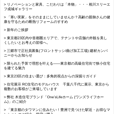
> リノベーションと家具、こだわりは「本物」・・・相川スリーエ
フ成城ギャラリー
> 「寒い実家」をそのままにしていませんか？高齢の親御さんの健
康を守るための断熱リフォームのすすめ
> 新年のご挨拶
> 東京都23区内や首都圏エリアで、テナントや店舗の外観を美し
くしたいとお考えの皆様へ。
> 三郷市で正社員募集(フロントサッシ/曲げ加工工場):建材カンパ
ニーからお知らせ
> 限られた予算で理想を叶える――東京都の高級住宅街で狭小住宅
を建てる魅力
> 東京23区の住まい選び：多角的視点からの深掘りガイド
> 住宅展示 RC住宅のモデルハウス 千葉八千代に展示、東京から
複数のお客様がご来場しています
> 弊社 木造住宅ブランド「One’sLifeホーム (ワンズライフホー
ム)」のご紹介
> 「東京都のタワマンに住みたい！豊洲で見つけた駅近・お得なマ