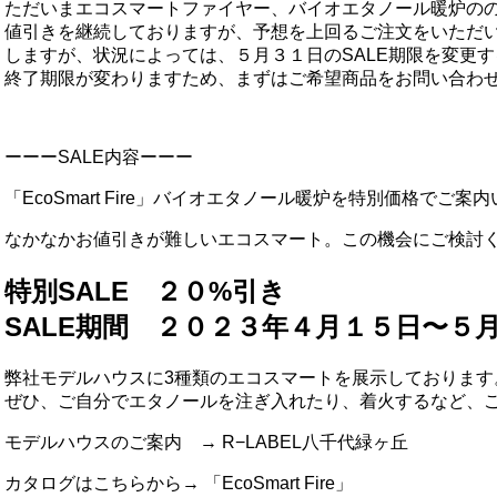
ただいまエコスマートファイヤー、バイオエタノール暖炉のの
値引きを継続しておりますが、予想を上回るご注文をいただ
しますが、状況によっては、５月３１日のSALE期限を変更
終了期限が変わりますため、まずはご希望商品をお問い合わ
ーーーSALE内容ーーー
「EcoSmart Fire」バイオエタノール暖炉を特別価格でご案
なかなかお値引きが難しいエコスマート。この機会にご検討
特別SALE ２０%引き
SALE期間 ２０２３年４月１５日〜５月
弊社モデルハウスに3種類のエコスマートを展示しております
ぜひ、ご自分でエタノールを注ぎ入れたり、着火するなど、
モデルハウスのご案内 →
R−LABEL八千代緑ヶ丘
カタログはこちらから→
「EcoSmart Fire」