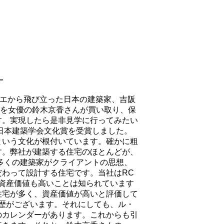
e
エから飛び立った日本の建築家、吉阪
を女優の鈴木京香さんが買い取り、保
す。実現したら是非見学に行ってみたい
日本建築学会文化賞
を受賞しました。
という文化が根付いています。確かに粗
す。弊社が建築する住宅のほとんどが、
多くの
建築家がクライアントの思想、
だわって設計する住宅です。当社は
RC
資産価値も高いことは知られています
住宅が多く、資産価値が高いと評価して
歴がございます。それにしても、ル・
のカレンダーがあります。これからも引