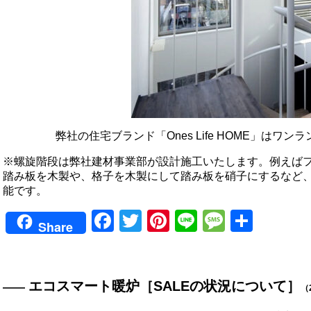
弊社の住宅ブランド「Ones Life HOME」はワ
※螺旋階段は弊社建材事業部が設計施工いたします。例えば
踏み板を木製や、格子を木製にして踏み板を硝子にするなど
能です。
Facebook
Twitter
Pinterest
Line
Messag
共
Share
有
エコスマート暖炉［SALEの状況について］
（