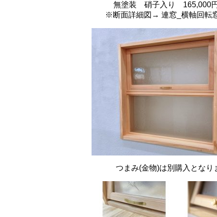
無塗装 硝子入り 165,000円
※断面詳細図→
連窓_横軸回転窓
つまみ(金物)は別購入となり