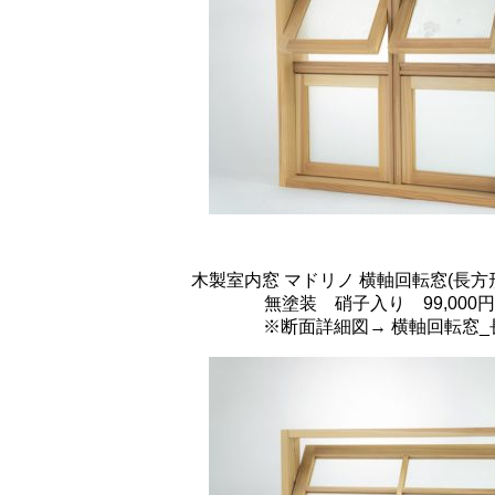
木製室内窓 マドリノ 横軸回転窓(長方形) 
無塗装 硝子入り 99,000円
※断面詳細図→
横軸回転窓_