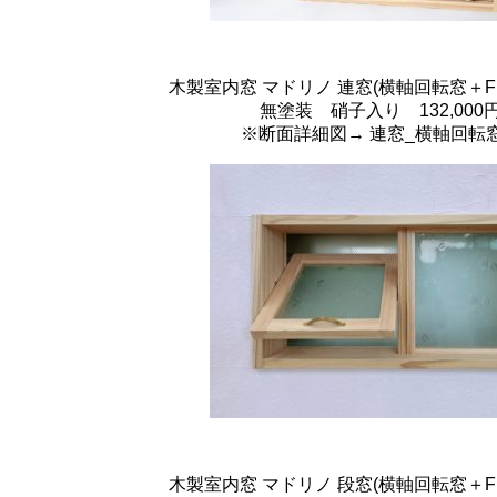
木製室内窓 マドリノ 連窓(横軸回転窓＋FIX窓
無塗装 硝子入り 132,000円
※断面詳細図→
連窓_横軸回転窓
木製室内窓 マドリノ 段窓(横軸回転窓＋FIX窓