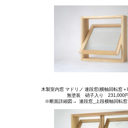
木製室内窓 マドリノ 連段窓(横軸回転窓＋FIX
無塗装 硝子入り 231,000円
※断面詳細図→
連段窓_上段横軸回転窓×