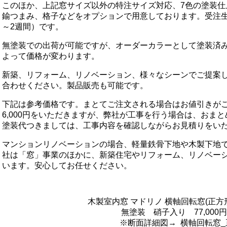
このほか、上記窓サイズ以外の特注サイズ対応、7色の塗装仕
鍮つまみ、格子などをオプションで用意しております。受注生
～2週間）です。
無塗装での出荷が可能ですが、オーダーカラーとして塗装済
よって価格が変わります。
新築、リフォーム、リノベーション、様々なシーンでご提案
合わせください。製品販売も可能です。
下記は参考価格です。まとてご注文される場合はお値引きがご
6,000円をいただきますが、弊社が工事を行う場合は、おま
塗装代つきましては、工事内容を確認しながらお見積りをい
マンションリノベーションの場合、軽量鉄骨下地や木製下地
社は「窓」事業のほかに、新築住宅やリフォーム、リノベー
います。安心してお任せください。
木製室内窓 マドリノ 横軸回転窓(正方形) 
無塗装 硝子入り 77,000円
※断面詳細図→
横軸回転窓_