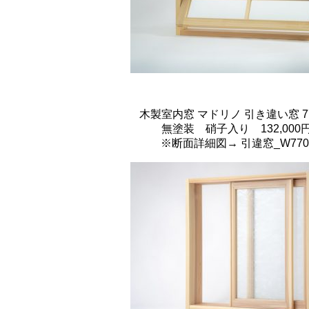
木製室内窓 マドリノ 引き違い窓 77
無塗装 硝子入り 132,000円
※断面詳細図→
引違窓_W770