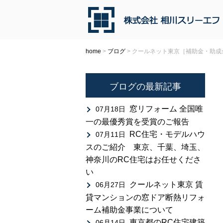
home
>
ブログ
>
クールネット東京［補助金・助成
ブログの最新記事
窓リフォーム 全国唯
07月18日
一の最優秀賞を受賞のご報告
RC住宅・モデルハウ
07月11日
スのご紹介 東京、千葉、埼玉、
神奈川のRC住宅はお任せくださ
い
クールネット東京 賃
06月27日
貸マンションの窓ドア断熱リフォ
ーム補助金事業について
東京都のRC住宅建築
06月14日