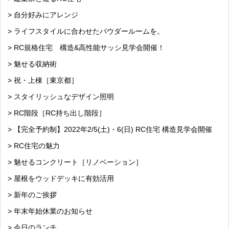
> 自分好みにアレンジ
> ライフスタイルに合わせたパウダールームを。
> RC規格住宅 構造&高性能サッシ見学会開催！
> 魅せる収納術
> 祝・上棟［東京都］
> スタイリッシュなデザイン照明
> RC階段［RC持ち出し階段］
> 【完全予約制】2022年2/5(土)・6(日) RC住宅 構造見学会開催
> RC住宅の魅力
> 魅せるコンクリート［リノベーション］
> 屋根をウッドデッキに有効活用
> 新年のご挨拶
> 年末年始休業のお知らせ
> 今日のランチ。