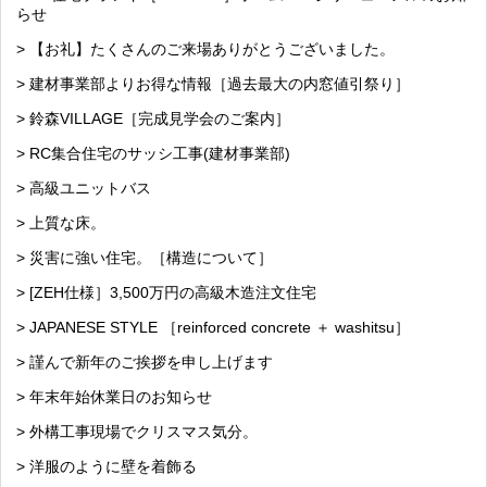
らせ
> 【お礼】たくさんのご来場ありがとうございました。
> 建材事業部よりお得な情報［過去最大の内窓値引祭り］
> 鈴森VILLAGE［完成見学会のご案内］
> RC集合住宅のサッシ工事(建材事業部)
> 高級ユニットバス
> 上質な床。
> 災害に強い住宅。［構造について］
> [ZEH仕様］3,500万円の高級木造注文住宅
> JAPANESE STYLE ［reinforced concrete ＋ washitsu］
> 謹んで新年のご挨拶を申し上げます
> 年末年始休業日のお知らせ
> 外構工事現場でクリスマス気分。
> 洋服のように壁を着飾る