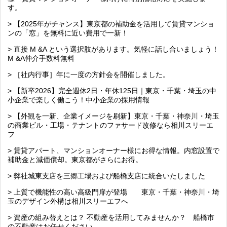
す。
> 【2025年がチャンス】東京都の補助金を活用して賃貸マンショ
ンの「窓」を無料に近い費用で一新！
> 直接 M &A という選択肢があります。気軽に話し合いましょう！
M &A仲介手数料無料
> ［社内行事］年に一度の方針会を開催しました。
> 【新卒2026】完全週休2日・年休125日｜東京・千葉・埼玉の中
小企業で楽しく働こう！中小企業の採用情報
> 【外観を一新、企業イメージを刷新】東京・千葉・神奈川・埼玉
の商業ビル・工場・テナントのファサード改修なら相川スリーエ
フ
> 賃貸アパート、マンションオーナー様にお得な情報。内窓設置で
補助金と減価償却。東京都がさらにお得。
> 弊社城東支店を三郷工場および船橋支店に統合いたしました
> 上質で機能性の高い高級門扉が登場 東京・千葉・神奈川・埼
玉のデザイン外構は相川スリーエフへ
> 資産の組み替えとは？ 不動産を活用してみませんか？ 船橋市
の不動産はお任せください。