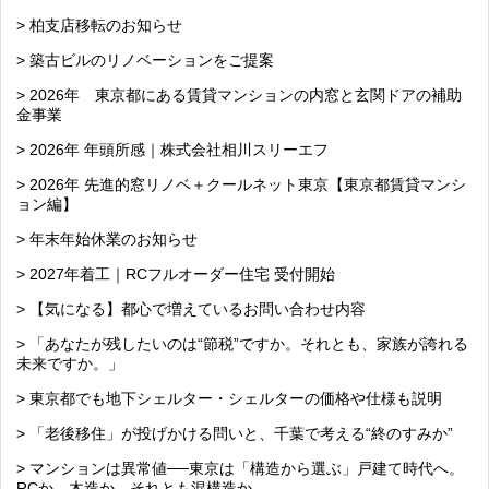
> 柏支店移転のお知らせ
> 築古ビルのリノベーションをご提案
> 2026年 東京都にある賃貸マンションの内窓と玄関ドアの補助
金事業
> 2026年 年頭所感｜株式会社相川スリーエフ
> 2026年 先進的窓リノベ＋クールネット東京【東京都賃貸マンシ
ョン編】
> 年末年始休業のお知らせ
> 2027年着工｜RCフルオーダー住宅 受付開始
> 【気になる】都心で増えているお問い合わせ内容
> 「あなたが残したいのは“節税”ですか。それとも、家族が誇れる
未来ですか。」
> 東京都でも地下シェルター・シェルターの価格や仕様も説明
> 「老後移住」が投げかける問いと、千葉で考える“終のすみか”
> マンションは異常値──東京は「構造から選ぶ」戸建て時代へ。
RCか、木造か、それとも混構造か。