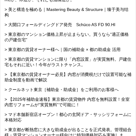
> 美と構造を極める｜Mastering Beauty & Structure｜臻于美与结
构
> 大開口フォールディングドア発売 Schüco AS FD 90.HI
> 東京都のマンション価格上昇が止まらない。買うなら“適正価格
の戸建住宅”
> 東京都の賃貸オーナー様へ｜国の補助金 × 都の助成金 活用
> 東京都の賃貸マンションに限り「内窓設置」が実質無料。戸建住
宅もそれに近い！今年がラストチャンス。
> 【東京都の賃貸オーナー必見】内窓が消費税だけで設置可能な補
助金制度を動画で解説
> クールネット東京［補助金・助成金］をご利用のお客様へ
> 【2025年補助金速報】東京都の賃貸物件 内窓を無料設置！全室
内窓リフォームが“実質無料”で可能に！
> マド本舗新宿店オープン！都心の玄関ドア・サッシリフォームに
本格対応
> 東京都が断熱窓に大きな助成金が出ることを正式発表。管理組合
様・賃貸マンションオーナー様向けに特別価格対応を実施しま