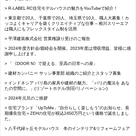
> R-LABEL RC住宅モデルハウスの魅力をYouTubeで紹介！
> 東京都で20人、千葉県で20人、埼玉県で10人、職人大募集！カ
ッコよくキャリアを築くクリエイティブな仕事 – 相川スリーエフ
は職人にもフレックスタイム制を活用
> 平澤建装株式会社 営業権譲り受けのご報告
> 2024年度方針会/親睦会を開催。2023年度は増収増益、皆様に感
謝申し上げます。
> 「《DOOR N》で迎える、至高の日常への扉」
> 建材カンパニー サッシ事業部 組織のご紹介とスタッフ募集
> インドネシア バリ島の家具や建材の魅力。「バリの魔法を あな
たの空間に。」(リゾートホテル/別荘/リノベーション)
> 2024年元旦のご挨拶
> 住宅ブランド「UpToMe」“自分らしく楽しもう”のお知らせ。長
期優良住宅＋ZEHの住宅が税込2450万円という価格で誕生しまし
た。
> 八千代緑ヶ丘モデルハウス 冬のインテリア&リフォームフェア