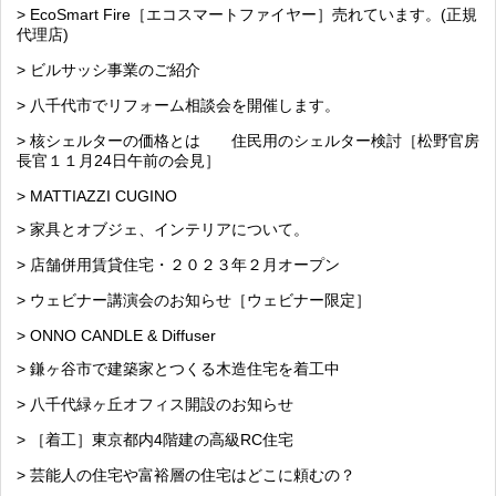
> EcoSmart Fire［エコスマートファイヤー］売れています。(正規
代理店)
> ビルサッシ事業のご紹介
> 八千代市でリフォーム相談会を開催します。
> 核シェルターの価格とは 住民用のシェルター検討［松野官房
長官１１月24日午前の会見］
> MATTIAZZI CUGINO
> 家具とオブジェ、インテリアについて。
> 店舗併用賃貸住宅・２０２３年２月オープン
> ウェビナー講演会のお知らせ［ウェビナー限定］
> ONNO CANDLE & Diffuser
> 鎌ヶ谷市で建築家とつくる木造住宅を着工中
> 八千代緑ヶ丘オフィス開設のお知らせ
> ［着工］東京都内4階建の高級RC住宅
> 芸能人の住宅や富裕層の住宅はどこに頼むの？