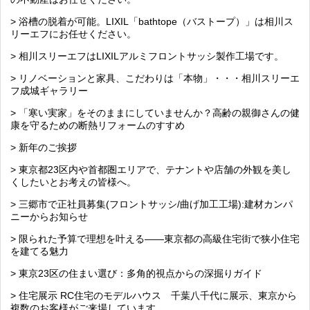
> 浴槽の脱着が可能。LIXIL「bathtope（バストープ）」は相川ス
リーエフにお任せください。
> 相川スリーエフはLIXILアルミフロントサッシ製作工場です。
> リノベーションと家具、こだわりは「本物」・・・相川スリーエ
フ成城ギャラリー
> 「寒い実家」をそのままにしていませんか？高齢の親御さんの健
康を守るための断熱リフォームのすすめ
> 新年のご挨拶
> 東京都23区内や首都圏エリアで、テナントや店舗の外観を美し
くしたいとお考えの皆様へ。
> 三郷市で正社員募集(フロントサッシ/曲げ加工工場):建材カンパ
ニーからお知らせ
> 限られた予算で理想を叶える――東京都の高級住宅街で狭小住宅
を建てる魅力
> 東京23区の住まい選び：多角的視点からの深掘りガイド
> 住宅展示 RC住宅のモデルハウス 千葉八千代に展示、東京から
複数のお客様がご来場しています