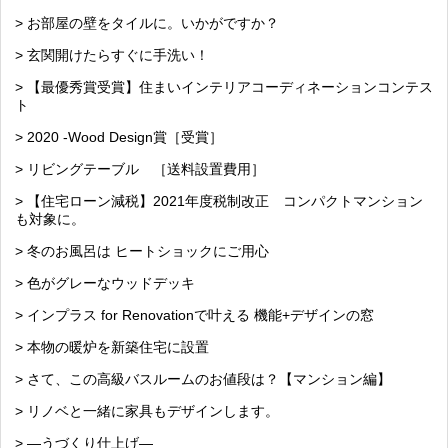
> お部屋の壁をタイルに。いかがですか？
> 玄関開けたらすぐに手洗い！
> 【最優秀賞受賞】住まいインテリアコーディネーションコンテス
ト
> 2020 -Wood Design賞［受賞］
> リビングテーブル ［送料設置費用］
> 【住宅ローン減税】2021年度税制改正 コンパクトマンション
も対象に。
> 冬のお風呂は ヒートショックにご用心
> 色がグレーなウッドデッキ
> インプラス for Renovationで叶える 機能+デザインの窓
> 本物の暖炉を新築住宅に設置
> さて、この高級バスルームのお値段は？【マンション編】
> リノベと一緒に家具もデザインします。
> —うづくり仕上げ—