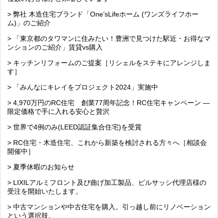
> 弊社 木造住宅ブランド「One’sLifeホーム (ワンズライフホー
ム)」のご紹介
> 「東京都のタワマンに住みたい！豊洲で見つけた駅近・お得なマ
ンションのご紹介」賃貸vs購入
> キッチンリフォームのご提案［リシェルをステキにアレンジしま
す］
> 「みんなにキレイをプロジェクト2024」実施中
> 4,970万円のRC住宅 創業77周年記念！RC住宅キャンペーン ―
限定価格で手に入れる安心と贅沢
> 世界で4例のみ(LEED認証集合住宅)を受賞
> RC住宅・木造住宅、これから新築を検討される方々へ［相談会
開催中］
> 夏季休暇のお知らせ
> LIXILアルミフロント及び曲げ加工製品、ビルサッシ代理店様の
受注を開始いたします。
> 中古マンションや中古住宅を購入。引っ越し前にリノベーション
という選択肢。