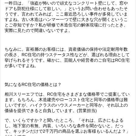
一昨日は、「強盗が怖いので頑丈なコンクリート壁にして、窓や
ドアも防犯仕様にして欲しい。」というお問い合わせもあったそ
うです。言われてみれば、ここ最近恐ろしい事件が多発していま
すよね。古い木造はハンマー一つで壁に大きな穴が開くというこ
とご存知ですか？私が研修で木造住宅の解体現場に行ったとき、
実際に見たので間違いないですよ。
ちなみに。富裕層のお客様には、資産価値の保持や法定耐用年数
の長さ、RC住宅の持つステータス性などが、選ばれる理由として
挙げられるそうです。確かに、芸能人や経営者のご自宅はRC住宅
が多いですよね。
気になるRC住宅の価格とは？
相川スリーエフでは、RC住宅をさまざまな価格帯でご提案してい
ます。もちろん、木造建売やローコスト住宅と同等の価格帯は難
しいですが、ハイクラスのハウスメーカーと同等か、それ以上の
価値を提供できると自負しています。(営業担当)
で、いくらですか？と聞いたところ、「それは、広さにもよる
し、地下室の有無、内装、いろいろな条件を聞かないと。だっ
て、キッチンだけで2千万円の商品を選ぶお客様もいるんだよ？」