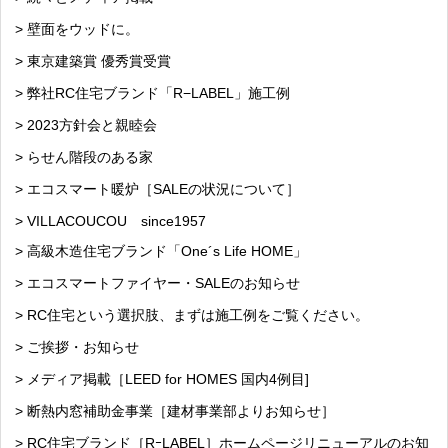
> 壁面をウッドに。
> 東京建築賞 優秀賞受賞
> 弊社RC住宅ブランド「R−LABEL」施工例
> 2023方針会と親睦会
> らせん階段のある家
> エコスマート暖炉［SALEの状況について］
> VILLACOUCOU since1957
> 高級木造住宅ブランド「One´s Life HOME」
> エコスマートファイヤー・SALEのお知らせ
> RC住宅という選択肢、まずは施工例をご覧ください。
> ご挨拶・お知らせ
> メディア掲載［LEED for HOMES 国内4例目]
> 断熱内窓補助金事業［建材事業部よりお知らせ］
> RC住宅ブランド［RｰLABEL］ホームページリニューアルのお知