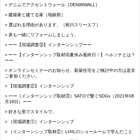
> デニムでアクセントウォール［DENIMWALL］
> 建築家と建てる家［地鎮祭］
> 選ばれる理由があります。［相川スリーエフ］
> 床も一緒にリフォームしましょう。
> ーー【現場調査③】インターンシップーー
> ーー【インターンシップ取材④夏休み最終日！】ペルソナとは？
ーー
> オンラインセミナーのお知らせ。新築住宅をご検討中の方は是非
ご参加ください。
> 【現場調査②】インターンシップ
> ーー［インターンシップ取材③］SATOで繋ぐSDGs（2021年08
月18日）ーー
> 好きな形でスタイルで。
> ［現場調査①］インターンシップ
> ［インターンシップ取材②］LIXILのショールームで学んだこと