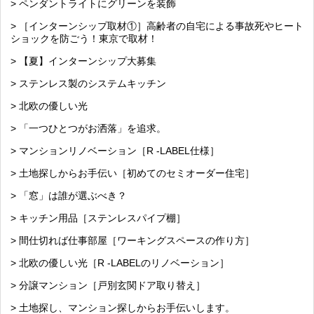
> ペンダントライトにグリーンを装飾
> ［インターンシップ取材①］高齢者の自宅による事故死やヒート
ショックを防ごう！東京で取材！
> 【夏】インターンシップ大募集
> ステンレス製のシステムキッチン
> 北欧の優しい光
> 「一つひとつがお洒落」を追求。
> マンションリノベーション［R -LABEL仕様］
> 土地探しからお手伝い［初めてのセミオーダー住宅］
> 「窓」は誰が選ぶべき？
> キッチン用品［ステンレスパイプ棚］
> 間仕切れば仕事部屋［ワーキングスペースの作り方］
> 北欧の優しい光［R -LABELのリノベーション］
> 分譲マンション［戸別玄関ドア取り替え］
> 土地探し、マンション探しからお手伝いします。