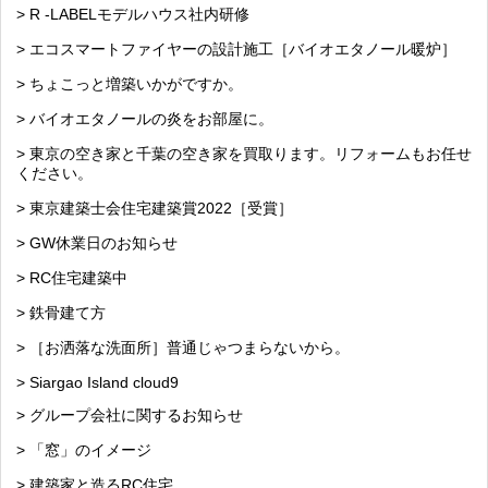
> R -LABELモデルハウス社内研修
> エコスマートファイヤーの設計施工［バイオエタノール暖炉］
> ちょこっと増築いかがですか。
> バイオエタノールの炎をお部屋に。
> 東京の空き家と千葉の空き家を買取ります。リフォームもお任せ
ください。
> 東京建築士会住宅建築賞2022［受賞］
> GW休業日のお知らせ
> RC住宅建築中
> 鉄骨建て方
> ［お洒落な洗面所］普通じゃつまらないから。
> Siargao Island cloud9
> グループ会社に関するお知らせ
> 「窓」のイメージ
> 建築家と造るRC住宅