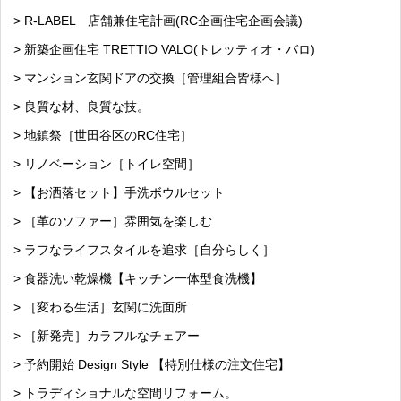
> R-LABEL 店舗兼住宅計画(RC企画住宅企画会議)
> 新築企画住宅 TRETTIO VALO(トレッティオ・バロ)
> マンション玄関ドアの交換［管理組合皆様へ］
> 良質な材、良質な技。
> 地鎮祭［世田谷区のRC住宅］
> リノベーション［トイレ空間］
> 【お洒落セット】手洗ボウルセット
> ［革のソファー］雰囲気を楽しむ
> ラフなライフスタイルを追求［自分らしく］
> 食器洗い乾燥機【キッチン一体型食洗機】
> ［変わる生活］玄関に洗面所
> ［新発売］カラフルなチェアー
> 予約開始 Design Style 【特別仕様の注文住宅】
> トラディショナルな空間リフォーム。