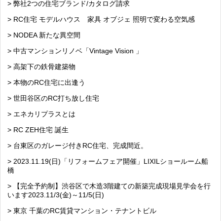
> 弊社2つの住宅ブランド/カタログ請求
> RC住宅 モデルハウス 家具 オブジェ 照明で変わる空気感
> NODEA 新たな異空間
> 中古マンションリノベ「Vintage Vision 」
> 高架下の鉄骨建築物
> 本物のRC住宅に出逢う
> 世田谷区のRC打ち放し住宅
> エネカリプラスとは
> RC ZEH住宅 誕生
> 台東区のガレージ付きRC住宅、完成間近。
> 2023.11.19(日)「リフォームフェア開催」LIXILショールーム船
橋
> 【完全予約制】渋谷区で木造3階建ての新築完成現場見学会を行
います2023.11/3(金)～11/5(日)
> 東京 千葉のRC賃貸マンション・テナントビル