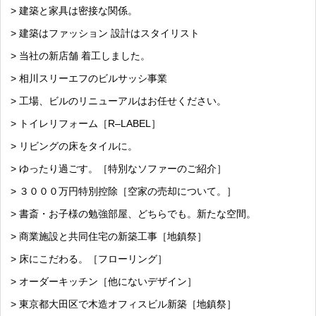
> 建築と家具は密接な関係。
> 建築はファッション 設計はスタイリスト
> 当社の新店舗 着工しました。
> 相川スリーエフのビルサッシ事業
> 工場、ビルのリニューアルはお任せください。
> トイレリフォーム［R–LABEL］
> リビングの床をタイルに。
> ゆったり過ごす。［特別なソファーのご紹介］
> ３０００万円特別控除［空家の売却について。］
> 書斎・お子様の勉強部屋、どちらでも。新たな空間。
> 商業施設と共同住宅の新築工事［地鎮祭］
> 床にこだわる。［フローリング］
> オーダーキッチン［他にないデザイン］
> 東京都大田区で木造オフィスビル新築［地鎮祭］