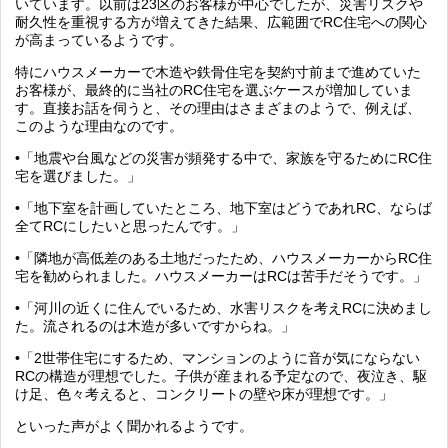
いています。以前は23区のお客様が中心でしたが、災害リスクや
耐久性を重視する方が増えてきた結果、広範囲でRC住宅への関心
が高まっているようです。
特にハウスメーカーで木造や鉄骨住宅を契約寸前まで進めていた
お客様が、最終的に当社のRC住宅を選ぶケースが増加していま
す。直接お話を伺うと、その理由はさまざまのようで、例えば、
このような理由なのです。
•「地震や台風などの災害が頻発する中で、家族を守るためにRC住
宅を選びました。」
•「地下室を計画していたところ、地下室はどうであれRC、ならば
全てRCにしたいと思ったんです。」
•「隣地が高低差のある土地だったため、ハウスメーカーからRC住
宅を勧められました。ハウスメーカーはRCは苦手だそうです。」
•「河川の近くに住んでいるため、水害リスクを考えRCに決めまし
た。流されるのは木造が多いですからね。」
•「2世帯住宅にするため、マンションのように音が気にならない
RCの構造が理想でした。子供が産まれる予定なので、夜泣き、駆
け足、色々考えると、コンクリートの壁や床が理想です。」
といった声がよく聞かれるようです。