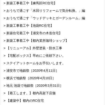
> 新築工事着工中【練馬区RC住宅】
> おうちで過ごす「水回りリフォームで気分転換。」編
> おうちで過ごす「ウッドデッキとガーデンルーム」編
> 新築工事着工中【池袋RC住宅】
> 新築住宅着工中【浦安市の木造住宅】
> 新築工事着工中【都内某所珈琲ショップ】
> 【リニューアル】外壁塗装・防水工事
> 【宅配ボックス】早めにご依頼下さい。
> ステイアットホームをお手伝いします。
> 浦安市で地鎮祭［2020年4月11日］
> 横浜で地鎮祭［2020年4月10日］
> 地元 池袋で地鎮祭［2020年3月31日］
> 【着工します。】都内高架下店舗
> 【建築中】都内のRC住宅