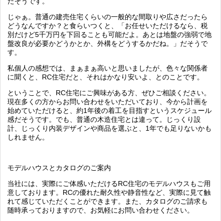
だそうです。
じゃぁ。普通の建売住宅くらいの一般的な間取りや広さだったら
どうなんですか？と食らいつくと、「お任せいただけるなら、税
別だけど5千万円を下回ることも可能だよ。あとは地盤の強弱で地
盤改良が必要かどうかとか、外構をどうするかだね。」だそうで
す。
私個人の感想では、まぁまぁ高いと思いましたが、色々な関係者
に聞くと、RC住宅だと、それはかなり安いよ、とのことです。
ということで、RC住宅にご興味がある方、ぜひご相談ください。
現在多くの方からお問い合わせをいただいており、今から計画を
始めていただけると、約1年後の着工を目指すというスケジュール
感だそうです。でも、普通の木造住宅とは違って。じっくり設
計、じっくり内装デザインや商品を選ぶと、1年でも足りないかも
しれません。
モデルハウスとカタログのご案内
当社には、実際にご体感いただけるRC住宅のモデルハウスもご用
意しております。RCの優れた耐久性や静音性など、実際に見て触
れて感じていただくことができます。また、カタログのご請求も
随時承っておりますので、お気軽にお問い合わせください。