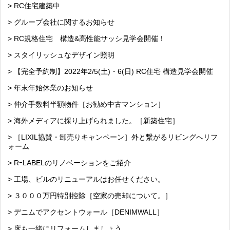
> RC住宅建築中
> グループ会社に関するお知らせ
> RC規格住宅 構造&高性能サッシ見学会開催！
> スタイリッシュなデザイン照明
> 【完全予約制】2022年2/5(土)・6(日) RC住宅 構造見学会開催
> 年末年始休業のお知らせ
> 仲介手数料半額物件［お勧め中古マンション］
> 海外メディアに採り上げられました。［新築住宅］
> ［LIXIL協賛・卸売りキャンペーン］外と繋がるリビングへリフ
ォーム
> RｰLABELのリノベーションをご紹介
> 工場、ビルのリニューアルはお任せください。
> ３０００万円特別控除［空家の売却について。］
> デニムでアクセントウォール［DENIMWALL］
> 床も一緒にリフォームしましょう。