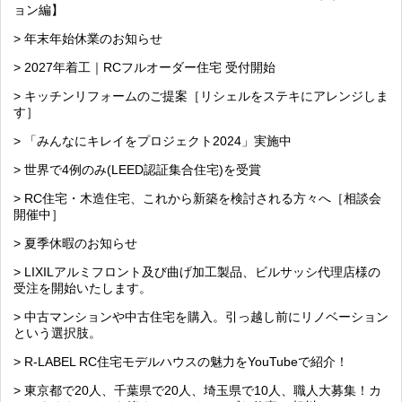
ョン編】
> 年末年始休業のお知らせ
> 2027年着工｜RCフルオーダー住宅 受付開始
> キッチンリフォームのご提案［リシェルをステキにアレンジしま
す］
> 「みんなにキレイをプロジェクト2024」実施中
> 世界で4例のみ(LEED認証集合住宅)を受賞
> RC住宅・木造住宅、これから新築を検討される方々へ［相談会
開催中］
> 夏季休暇のお知らせ
> LIXILアルミフロント及び曲げ加工製品、ビルサッシ代理店様の
受注を開始いたします。
> 中古マンションや中古住宅を購入。引っ越し前にリノベーション
という選択肢。
> R-LABEL RC住宅モデルハウスの魅力をYouTubeで紹介！
> 東京都で20人、千葉県で20人、埼玉県で10人、職人大募集！カ