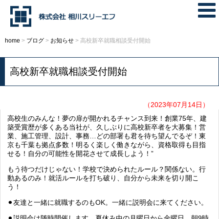
home
>
ブログ
>
お知らせ
>
高校新卒就職相談受付開始
高校新卒就職相談受付開始
（2023年07月14日）
高校生のみんな！夢の扉が開かれるチャンス到来！創業75年、建
築受賞歴が多くある当社が、久しぶりに高校新卒者を大募集！営
業、施工管理、設計、事務…どの部署も君を待ち望んでるぞ！東
京も千葉も拠点多数！明るく楽しく働きながら、資格取得も目指
せる！自分の可能性を開花させて成長しよう！”
もう待つだけじゃない！学校で決められたルール？関係ない。行
動あるのみ！就活ルールを打ち破り、自分から未来を切り開こ
う！
⚫︎友達と一緒に就職するのもOK。一緒に説明会に来てください。
⚫︎説明会は随時開催します。夏休み中の月曜日から金曜日、朝9時