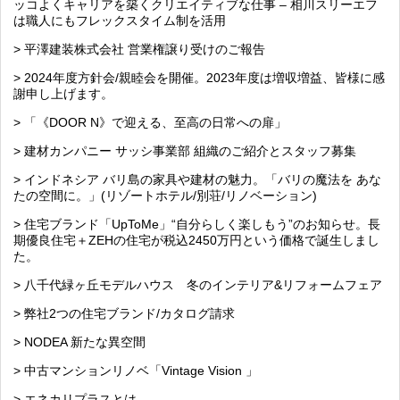
ッコよくキャリアを築くクリエイティブな仕事 – 相川スリーエフ
は職人にもフレックスタイム制を活用
> 平澤建装株式会社 営業権譲り受けのご報告
> 2024年度方針会/親睦会を開催。2023年度は増収増益、皆様に感
謝申し上げます。
> 「《DOOR N》で迎える、至高の日常への扉」
> 建材カンパニー サッシ事業部 組織のご紹介とスタッフ募集
> インドネシア バリ島の家具や建材の魅力。「バリの魔法を あな
たの空間に。」(リゾートホテル/別荘/リノベーション)
> 住宅ブランド「UpToMe」“自分らしく楽しもう”のお知らせ。長
期優良住宅＋ZEHの住宅が税込2450万円という価格で誕生しまし
た。
> 八千代緑ヶ丘モデルハウス 冬のインテリア&リフォームフェア
> 弊社2つの住宅ブランド/カタログ請求
> NODEA 新たな異空間
> 中古マンションリノベ「Vintage Vision 」
> エネカリプラスとは