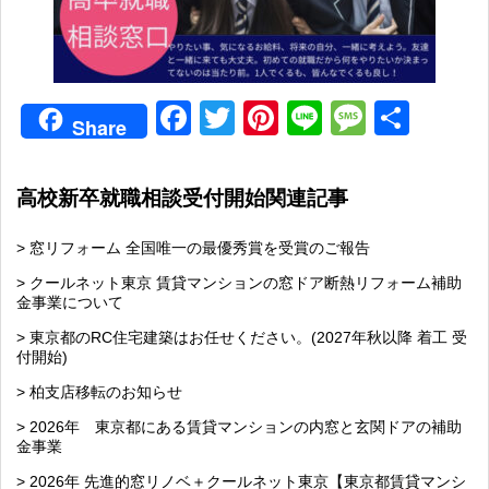
Facebook
Twitter
Pinterest
Line
Messag
共
Share
有
高校新卒就職相談受付開始関連記事
> 窓リフォーム 全国唯一の最優秀賞を受賞のご報告
> クールネット東京 賃貸マンションの窓ドア断熱リフォーム補助
金事業について
> 東京都のRC住宅建築はお任せください。(2027年秋以降 着工 受
付開始)
> 柏支店移転のお知らせ
> 2026年 東京都にある賃貸マンションの内窓と玄関ドアの補助
金事業
> 2026年 先進的窓リノベ＋クールネット東京【東京都賃貸マンシ