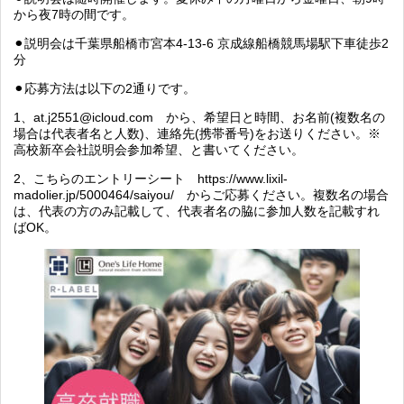
から夜7時の間です。
⚫︎説明会は千葉県船橋市宮本4-13-6 京成線船橋競馬場駅下車徒歩2
分
⚫︎応募方法は以下の2通りです。
1、
at.j2551@icloud.com
から、希望日と時間、お名前(複数名の
場合は代表者名と人数)、連絡先(携帯番号)をお送りください。※
高校新卒会社説明会参加希望、と書いてください。
2、
こちらのエントリーシート https://www.lixil-
madolier.jp/5000464/saiyou/ からご応募ください。複数名の場合
は、代表の方のみ記載して、代表者名の脇に参加人数を記載すれ
ばOK。