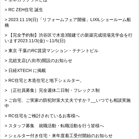
> RC ZEH住宅 誕生
> 2023.11.19(日)「リフォームフェア開催」LIXILショールーム船
橋
> 【完全予約制】渋谷区で木造3階建ての新築完成現場見学会を行
います2023.11/3(金)～11/5(日)
> 東京 千葉のRC賃貸マンション・テナントビル
> 北総支店(八街市)開設のお知らせ
> 日経XTECH に掲載
> RC住宅と木造住宅と地下シェルター。
> ［正社員募集］完全週休二日制・フレックス制
> ご自宅、ご実家の防犯対策大丈夫ですか？__いつでも相談実施
中
> RC住宅をご検討されているお客様へ
> スタッフ募集 就職活動・転職活動を行う皆様へ
> シェルター付き住宅・来年度着工受付開始のお知らせ