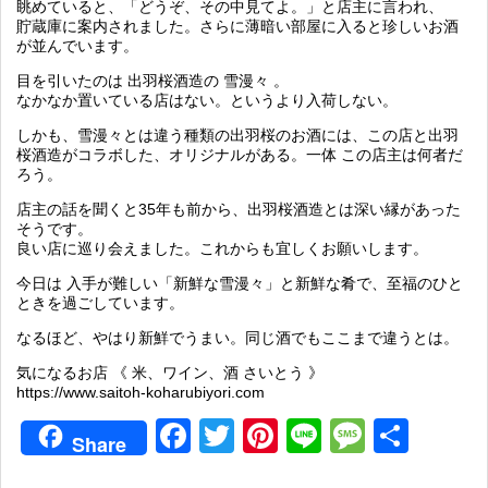
眺めていると、「どうぞ、その中見てよ。」と店主に言われ、
貯蔵庫に案内されました。さらに薄暗い部屋に入ると珍しいお酒
が並んでいます。
目を引いたのは 出羽桜酒造の 雪漫々 。
なかなか置いている店はない。というより入荷しない。
しかも、雪漫々とは違う種類の出羽桜のお酒には、この店と出羽
桜酒造がコラボした、オリジナルがある。一体 この店主は何者だ
ろう。
店主の話を聞くと35年も前から、出羽桜酒造とは深い縁があった
そうです。
良い店に巡り会えました。これからも宜しくお願いします。
今日は 入手が難しい「新鮮な雪漫々」と新鮮な肴で、至福のひと
ときを過ごしています。
なるほど、やはり新鮮でうまい。同じ酒でもここまで違うとは。
気になるお店 《 米、ワイン、酒 さいとう 》
https://www.saitoh-koharubiyori.com
Facebook
Twitter
Pinterest
Line
Messag
共
Share
有