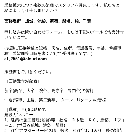
業務拡大につき複数の業種でスタッフを募集します。私たちと一
緒に楽しく仕事しませんか？
面接場所 成城、池袋、新宿、船橋、柏、千葉
申し込みは問い合わせフォーム、または下記のメールでも受け付
けています。
(表題に面接希望と記載、氏名、住所、電話番号、年齢、希望職
種、希望面接日時を書くだけで受付終了です。)
at.j2551@icloud.com
履歴書をご用意ください。
［面接受付対象者］
新卒(高卒、大卒、院卒、高専卒、専門卒)の皆様
中途(転職、主婦、第二新卒、Iターン、Uターン)の皆様
［職種］※( )は勤務地
建設カンパニー
1、建築の施工管理(監督)職 数名 ※木造、ＲＣ、新築、リフォ
ーム。(世田谷成城、池袋、船橋)
2、住宅アフターサービス職 数名 ※住宅お引き渡し後の対応。