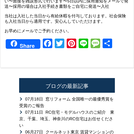
い〜面接を雑談形式で行います〜5日以内に採用通知をメールで発
送〜採用の場合は入社手続き書類をご自宅に発送〜入社
当社は入社した当日から有給休暇を付与しております。社会保険
も入社当日から適用です。安心んしていただけます。
お早めにメールでご予約ください。
Facebook
Twitter
Pinterest
Line
Messag
共
Share
有
ブログの最新記事
07月18日
窓リフォーム 全国唯一の最優秀賞を
受賞のご報告
07月11日
RC住宅・モデルハウスのご紹介 東
京、千葉、埼玉、神奈川のRC住宅はお任せくださ
い
06月27日
クールネット東京 賃貸マンションの