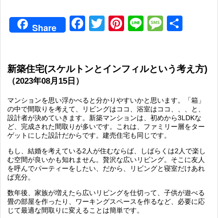
Facebook
Twitter
Pinterest
Line
Messag
共
Share
有
新築住宅(スケルトンとインフィルという考え方)
（2023年08月15日）
マンションを思い浮かべると分かりやすいかと思います。「箱」
の中で間取りを考えて、リビングはココ、浴室はココ、、、と、
設計者が決めていきます。新築マンションは、初めから3LDKな
ど、完成された間取りが多いです。これは、ファミリー層をター
ゲットにした設計だからです。建売住宅も同じです。
もし、結婚を考えている2人が住むならば、しばらくは2人で楽し
む空間が良いかも知れません。贅沢な広いリビング。そこに友人
を呼んでパーティーをしたい、だから、リビングと寝室だけあれ
ば充分。
数年後、家族が増えたら広いリビングを仕切って、子供が遊べる
畳の部屋を作ったり、ワーキングスペースを作るなど、必要に応
じて最適な間取りに変えることは簡単です。