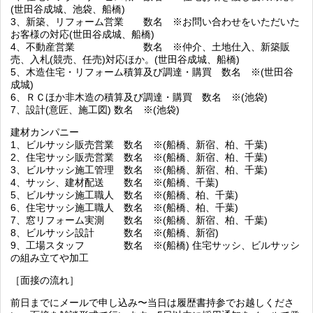
(世田谷成城、池袋、船橋)
3、新築、リフォーム営業 数名 ※お問い合わせをいただいた
お客様の対応(世田谷成城、船橋)
4、不動産営業 数名 ※仲介、土地仕入、新築販
売、入札(競売、任売)対応ほか。(世田谷成城、船橋)
5、木造住宅・リフォーム積算及び調達・購買 数名 ※(世田谷
成城)
6、ＲＣほか非木造の積算及び調達・購買 数名 ※(池袋)
7、設計(意匠、施工図) 数名 ※(池袋)
建材カンパニー
1、ビルサッシ販売営業 数名 ※(船橋、新宿、柏、千葉)
2、住宅サッシ販売営業 数名 ※(船橋、新宿、柏、千葉)
3、ビルサッシ施工管理 数名 ※(船橋、新宿、柏、千葉)
4、サッシ、建材配送 数名 ※(船橋、千葉)
5、ビルサッシ施工職人 数名 ※(船橋、柏、千葉)
6、住宅サッシ施工職人 数名 ※(船橋、柏、千葉)
7、窓リフォーム実測 数名 ※(船橋、新宿、柏、千葉)
8、ビルサッシ設計 数名 ※(船橋、新宿)
9、工場スタッフ 数名 ※(船橋) 住宅サッシ、ビルサッシ
の組み立てや加工
［面接の流れ］
前日までにメールで申し込み〜当日は履歴書持参でお越しくださ