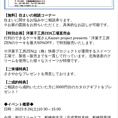
【無料】住まいの相談コーナー
住まいに関するお悩みやご相談承ります。
※お家の図面をお持ちいただくと、具体的なお話しが可能です。
【特別企画】洋菓子工房ZEN工場直売会
行列のできるケーキ屋さんKaizen project presents「洋菓子工房
ZENのケーキを最大50%OFF」で特別販売いたします。
※洋菓子工房ZENは（株）快善プロジェクトが運用するスイーツ
工場で、製造～販売までを一貫して行っています。北海道産のク
リームを使用した様々なスイーツが特徴です。
【ご来場特典】
ささやかなプレゼントを用意しております。
【ご成約特典】
ご相談から成約いただいた方に3000円分のカタログギフトをプレ
ゼント！
◆イベント概要◆
日時：2023.8.26(土)10:30～15:00
会場：相川スリーエフ 船橋南支店（京成電鉄本線 船橋競馬場