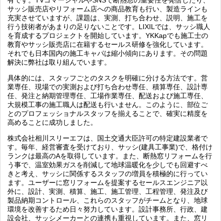
有です。TVコマーシャルやSNSで断熱窓の重要性を発信したり、
サッシ販売店やリフォーム店への商品教育も行い、製造ラインも
充実させていますが、課題は、実測、打ち合わせ、説明、施工を
行う技術者があまりの足りないことです。LIXILでは、サッシ職人
を育成するプロジェクトを開始しています。YKKapでも施工士の
教育やサッシ販売店に在籍するセールス研修を強化しています。
それでも日本国内の施工キャパは縮小傾向にあります。その問題
解決に弊社は取り組んでいます。
具体的には、スタッフごとのタスクを明確に分ける方法です。営
業専任、現場での実測および打ち合わせ専任、積算専任、設計専
任、発注と納期管理専任、工場作業専任、配送および施工専任、
大規模工事の施工職人は配送も行いません。このように、部位ご
とのプロフェッショナルスタッフを揃えることで、確実に精度を
高めることに成功しました。
株式会社相川スリーエフは、国土交通大臣許可の特定建設業者で
す。毎年、経営審査を受けており、サッシ(建具工事業)で、格付け
ランクは最高のAを取得しています。また、断熱窓リフォームを行
う事で、温室効果ガスを削減して地球温暖化を少しでも回避すべ
きと考え、サッシに関係するスタッフの増員を積極的に行ってい
ます。ユーザーに窓リフォームを提案するセールスエンジニア以
外に、設計、実測、積算、施工、施工管理、工程管理、発注及び
製品納期コントロール、これらのスタッフがチームとなり、地球
環境を改善するため日々努力しています。設計事務所、行政、建
設会社、サッシメーカーとの連携も重視しています。また、窓リ