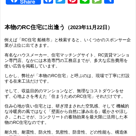
Share
有
本物のRC住宅に出逢う
（2023年11月22日）
例えば「RC住宅 船橋市」と検索すると、いくつかのスポンサー企
業が上位に出てきます。
有名なハウスメーカー、住宅マッチングサイト、RC賃貸マンショ
ン専門店、なかには木造専門の工務店までが、多大な広告費用を
使い広告を掲載しています。
しかし、弊社が「本物のRC住宅」と呼ぶのは、現場で丁寧に打設
する在来工法だけです。
そして、収益目的のマンションなど、無理なコストダウンをせ
ず、心地よさを考えた「住まうためのRC住宅」それだけです。
住み心地が良い住宅とは、研ぎ澄まされた空気感、そして 機械的
な冷暖房の風ではなく「壁面から自然に滲み出る」暖かさや涼し
さ。これこそが、コンクリートの蓄熱効果を最大限に活用した本
物のRC住宅なのです。
耐久性、耐震性、防火性、気密性、防音性、どの性能も、構造体