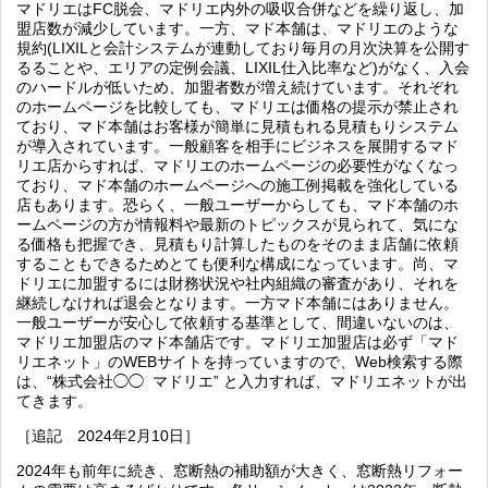
マドリエはFC脱会、マドリエ内外の吸収合併などを繰り返し、加
盟店数が減少しています。一方、マド本舗は、マドリエのような
規約(LIXILと会計システムが連動しており毎月の月次決算を公開す
るることや、エリアの定例会議、LIXIL仕入比率など)がなく、入会
のハードルが低いため、加盟者数が増え続けています。それぞれ
のホームページを比較しても、マドリエは価格の提示が禁止され
ており、マド本舗はお客様が簡単に見積もれる見積もりシステム
が導入されています。一般顧客を相手にビジネスを展開するマド
リエ店からすれば、マドリエのホームページの必要性がなくなっ
ており、マド本舗のホームページへの施工例掲載を強化している
店もあります。恐らく、一般ユーザーからしても、マド本舗のホ
ームページの方が情報料や最新のトピックスが見られて、気にな
る価格も把握でき、見積もり計算したものをそのまま店舗に依頼
することもできるためとても便利な構成になっています。尚、マ
ドリエに加盟するには財務状況や社内組織の審査があり、それを
継続しなければ退会となります。一方マド本舗にはありません。
一般ユーザーが安心して依頼する基準として、間違いないのは、
マドリエ加盟店のマド本舗店です。マドリエ加盟店は必ず「マド
リエネット」のWEBサイトを持っていますので、Web検索する際
は、“株式会社◯◯ マドリエ” と入力すれば、マドリエネットが出
てきます。
［追記 2024年2月10日］
2024年も前年に続き、窓断熱の補助額が大きく、窓断熱リフォー