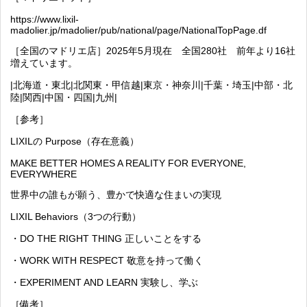
https://www.lixil-
madolier.jp/madolier/pub/national/page/NationalTopPage.df
［全国のマドリエ店］2025年5月現在 全国280社 前年より16社
増えています。
|
北海道・東北
|
北関東・甲信越
|
東京・神奈川
|
千葉・埼玉
|
中部・北
陸
|
関西
|
中国・四国
|
九州
|
［参考］
LIXILの Purpose（存在意義）
MAKE BETTER HOMES A REALITY FOR EVERYONE,
EVERYWHERE
世界中の誰もが願う、豊かで快適な住まいの実現
LIXIL Behaviors（3つの行動）
・DO THE RIGHT THING 正しいことをする
・WORK WITH RESPECT 敬意を持って働く
・EXPERIMENT AND LEARN 実験し、学ぶ
［備考］