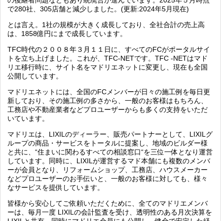
の後継者問題などもあり統廃合が進んでいます。2025年５月時点
で280社、305店舗と減少しました。(更新:2024年5月現在)
とは言え。1社の規模が大きく成長しており、全社合計の売上高
は、1858億円にまで成長しています。
TFC時代の２００８年３月１１日
に、すべてのFCがポータルサイ
トを立ち上げました。これが、
TFC-NETです。
TFC -NET
はマド
リエ移行時に、サイト名をマドリエネットに変更し、現在も全国
公開しています。
マドリエネットには、全国のFCメンバーが日々の施工例を毎日更
新しており、その施工例の多さから、一般のお客様はもちろん、
工務店や不動産業者などプロユーザーからも多くの支持をいただ
いています。
マドリエは、
LIXIL
のディーラー、販売パートナーとして、
LIXIL
グ
ループの商品・サービスをトータルに提案し、地域のビルダー様
と共に、
“
住まいに関わるすべての相談窓口
“
を三位一体となり運営
しています。同時に、LIXILが運営するマド本舗にも複数のメンバ
ーが会員となり、リフォームショップ、工務店、ハウスメーカー
などプロユーザーのお手伝いと、一般のお客様に対しても、様々
なサービスを提供しています。
皆様から安心してご依頼いただくために、全てのマドリエメンバ
ーは、毎月一度
LIXIL
の会計監査を受け、透明性のある月次決算を