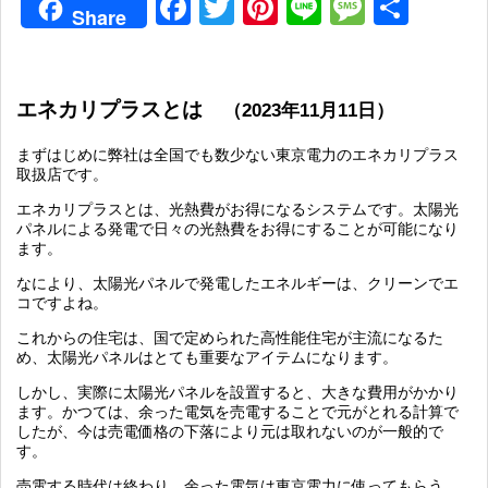
Facebook
Twitter
Pinterest
Line
Messag
共
Share
有
エネカリプラスとは
（2023年11月11日）
まずはじめに弊社は全国でも数少ない東京電力のエネカリプラス
取扱店です。
エネカリプラスとは、光熱費がお得になるシステムです。太陽光
パネルによる発電で日々の光熱費をお得にすることが可能になり
ます。
なにより、太陽光パネルで発電したエネルギーは、クリーンでエ
コですよね。
これからの住宅は、国で定められた高性能住宅が主流になるた
め、太陽光パネルはとても重要なアイテムになります。
しかし、実際に太陽光パネルを設置すると、大きな費用がかかり
ます。かつては、余った電気を売電することで元がとれる計算で
したが、今は売電価格の下落により元は取れないのが一般的で
す。
売電する時代は終わり、余った電気は東京電力に使ってもらう。