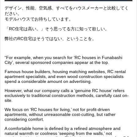
デザイン、性能、空気感、すべてをハウスメーカーと比較してく
ださい。
モデルハウスでお待ちしています。
「RC住宅は高い。」そう思ってる方に知って欲しい。
弊社のRC住宅はそうではない、ということを。
“For example, when you search for ‘RC houses in Funabashi
City’, several sponsored companies appear at the top.
Famous house builders, housing matching websites, RC rental
apartment specialists, and even wood construction specialists
spend a considerable amount on advertising.
However, what our company calls a ‘genuine RC house’ refers
exclusively to traditional construction methods, carefully cast on-
site.
We focus on ‘RC houses for living,’ not for profit-driven
apartments, without unreasonable cost-cutting, but rather
considering comfort.
A comfortable home is defined by a refined atmosphere and
natural warmth or coolness ‘seeping from the walls,’ not