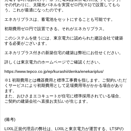
その代わりに、太陽光パネルを実質ゼロ円
(
※
1)
で設置してもら
う。これが最適になったのです。
エネカリプラスは、蓄電池をセットにすることも可能です。
初期費用ゼロ円で設置できる。それがエネカリプラス。
このシステムを使うには、東京電力に認められた建設会社で建築
する必要がございます。
エネカリプラス付きの新築住宅の建築は弊社にお任せください。
詳しくは東京電力のホームページでご確認ください。
https://www.tepco.co.jp/ep/kurashi/denka/enekariplus/
※
1
初期費用とは機器費用と標準工事費を指します。ご契約いただ
くサービスにより初期費用として足場費用等がかかる場合があり
ます。
また、おひさまエコキュートが住宅に標準採用されている場合、
ご契約の建築会社へ直接お支払いが生じます。
(備考)
LIXIL正規代理店の弊社は、LIXILと東京電力が運営する、LTSPの