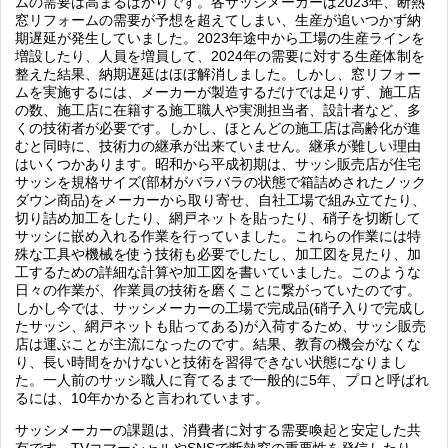
ムの需要は高まるばかりです。各サッシメーカーは2023年、断熱
窓リフォームの需要が予想を超えてしまい、生産が追いつかず納
期遅延が発生していました。2023年途中から工場の生産ラインを
増設したり、人員を増員して、2024年の需要に対する生産体制を
整えた結果、納期遅延はほぼ解消しました。しかし、窓リフォー
ムを実施するには、メーカーが製造するだけでは足りず、施工店
の数、施工店に在籍する施工職人や実測担当者、設計者など、多
くの技術者が必要です。しかし、ほとんどの施工店は高齢化が進
むと同時に、技術力の継承が出来ていません。継承が難しい理由
はいくつかあります。昭和から平成初期は、サッシ販売店が住宅
サッシを規格サイズ(部材がバラバラの状態で箱詰めされたノック
ダウン商品)をメーカーから取り寄せ、自社工場で組み立てたり、
切り詰め加工をしたり、網戸ネットを貼ったり、硝子を切断して
サッシに嵌め入れる作業を行っていました。これらの作業には特
殊な工具や機械を使う技術も必要でしたし、加工図を見たり、加
工するための詳細な計算や加工図を書いていました。このような
日々の作業が、作業員の技術を磨くことに繋がっていたのです。
しかし今では、サッシメーカーの工場で完成品(硝子入りで完成し
たサッシ、網戸ネットも貼ってある)が入荷するため、サッシ販売
店は運ぶことが主流になったのです。結果、教育の機会がなくな
り、長い時間をかけないと技術を習得できない状態になりまし
た。一人前のサッシ職人に育てるまで一般的に5年、プロと呼ばれ
るには、10年かかると言われています。
サッシメーカーの課題は、消費者に対する需要喚起と安定した共