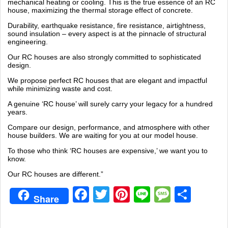
mechanical heating or cooling. This is the true essence of an RC
house, maximizing the thermal storage effect of concrete.
Durability, earthquake resistance, fire resistance, airtightness,
sound insulation – every aspect is at the pinnacle of structural
engineering.
Our RC houses are also strongly committed to sophisticated
design.
We propose perfect RC houses that are elegant and impactful
while minimizing waste and cost.
A genuine ‘RC house’ will surely carry your legacy for a hundred
years.
Compare our design, performance, and atmosphere with other
house builders. We are waiting for you at our model house.
To those who think ‘RC houses are expensive,’ we want you to
know.
Our RC houses are different.”
Facebook
Twitter
Pinterest
Line
Messag
共
Share
有