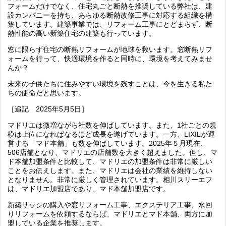
フォームだけでなく、住宅丸ごと断熱を推奨している弊社は、建
設カンパニーを持ち、あらゆる断熱改修工事に対応する組織を構
築しています。建築事業では、リフォーム工事にとどまらず、断
熱性能の高い新築住宅の建築も行っています。
窓に限らず住宅の断熱リフォームが地球を救います。窓断熱リフ
ォームを行って、快適環境を作ると同時に、環境を考えてみませ
んか？
未来の子供たちに住みやすい環境を残すことは、今を生きる私た
ちの使命だと思います。
［追記 2025年5月5日］
マドリエは微増ながら社数を伸ばしています。また、1社ごとの規
模は上位になればなるほど成長を遂げています。一方、LIXILが運
営する「マド本舗」も数を伸ばしています。2025年５月現在、
506店舗となり、マドリエの店舗数を大きく超えました。但し、マ
ド本舗加盟条件と比較して、マドリエの加盟条件は非常に厳しい
ことをお伝えします。また、マドリエは会社の業績を維持しない
となりません。非常に厳しく管理されています。相川スリーエフ
は、マドリエ加盟店であり、マド本舗加盟店です。
新築サッシの購入や窓リフォーム工事、エクステリア工事、水回
りリフォームを依頼するならば、マドリエとマド本舗、両方に加
盟している企業を推奨します。