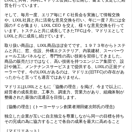
LIXILと共有、同時にマドリエ会員にも公開し、健全で安定した経
営を行っています。
そして、毎月一度、エリア毎にＦＣ社長会を実施して情報交換
や、
LIXIL
社員と共に活発な意見交換を行い、年に一度７
月には全
国のＦＣが集まり、
LIXIL CEO
を交え、様々な意見交換を行って
います。トステムと共に成長してきた
TFC
は今、マドリエとして
LIXIL
と共に成長し続けています。
取り扱い商品は、
LIXIL
商品ほぼ全てです。１９７３年からトステ
ムと共に、窓、住設、外構エクステリア、内装建材、スーパーウ
ォール工法パネルなど、専門性の高い技術を習得してきました。
商品の販売だけではなく、高い技術を持つエンジニア集団で、設
計や施工、メンテナンスサービスまで提供する、LIXILの正規ディ
ーラーです。今のLIXILがあるのは、マドリエ(旧TFC)の存在があ
ったからと言っても過言ではありません。
マドリエ
は
LIXIL
とともに「協働の理念」を掲げ、今まで以上に、
経営者の成長意欲、工事力、調達力、営業力があり、組織体制が
整備された最強の流通店を目指します。
［協働の理念］(トーヨーサッシ創業者潮田健次郎氏の理念)
独立した企業が互いに自主独立を尊重しながら同一の目標を持ち
その完成の為に協力することで各自の成果を最大に高めること
［マドリエネット］