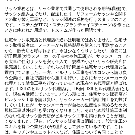
サッシ業務とは、サッシ業界で共通して使用される用語(職種)で、
サッシを組み立てたり、配送したり、リフォームサッシや玄関ド
アの取り替え工事など、サッシ関連の業務を行うスタッフのこと
です。トステムがTFC(トステムフランチャイズチェーン)を作った
ときに使われた用語で。トステムが作った用語です。
住宅サッシ販売店と代理店の違いは明確ではありません。住宅サ
ッシ取扱業者は、メーカーから規格製品を購入して配送すること
から、販売店と呼ばれます。今は少なくなりましたが、過去には
硝子問屋(ガラスメーカーの子会社や施工店)が、サッシメーカーか
ら大量に住宅サッシを安く仕入て、規模の小さいサッシ販売店に
販売店していました。それらの硝子問屋を住宅サッシ代理店と位
置付けていました。一方、ビルサッシ工事をゼネコンから請け負
う企業は、自社で設計から施工を行い、まさにサッシメーカーの
代理として請負工事を行なっているため現在でも代理店と呼ばれ
ます。LIXILのビルサッシ代理店は、LB会(LIXILビル代理店会)とし
て、現在も活躍しています。バブル期には、住宅サッシ販売店が
ビルサッシ工事を請け負い、サッシメーカーに設計施工を丸投げ
していましたが、サッシメーカーが自社の生産性を高めるため大
規模工事以外は引き受けなくなりました。そのため設計施工体制
のない住宅サッシ販売店がビルサッシ工事を請け負うことが難し
くなりました。現在、ビルサッシ販売店は消滅して、設計施工の
スキルを持つ企業だけが代理店として残っているのです。これ
は、キッチンやユニットバスなど、住設についても同じことで