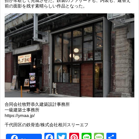
担が常駐して完成させた。鉄製のファサードも、内装も、建替え
前の面影を残す素晴らしい作品となった。
合同会社牧野恭久建築設計事務所
一級建築士事務所
https://ymaa.jp/
千代田区の鉄骨造/株式会社相川スリーエフ
Facebook
Twitter
Pinterest
Line
Messag
共