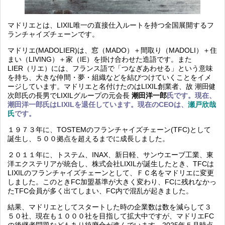
マドリエとは、LIXIL
唯一の直接仕入ルートを持つ全国展開するフ
ランチャイズチェーンです。
マドリエ
(MADOLIER)
は、窓（
MADO
）＋間取り（
MADOLI
）＋住
まい（
LIVING
）＋家（
IE
）を掛け合わせた造語です。また
LIER
（リエ）には、フランス語で「つなぎあわせる」という意味
を持ち、大きな仲間・夢・組織などを結びつけていくことをイメ
ージしています。マドリエと名付けたのはLIXIL創業者、故 潮田健
次郎氏の長男でLIXILグループの元会長
潮田洋一郎
氏です。現在、
潮田洋一郎氏はLIXILを退任しています。現在のCEOは、
瀬戸欣哉
氏
です。
１９７３年に、TOSTEM
のフランチャイズチェーン
(TFC)
として
誕生し、５００拠点を超えるまでに成長しました。
２０１１年に、トステム、
INAX
、新日軽、サンウエーブ工業、東
洋エクステリアが統合し、株式会社
LIXIL
が誕生したとき、
TFC
は
LIXIL
のフランチャイズチェーンとして、ＦＣ名をマドリエに変更
しました。このときFC加盟基準が大きく変わり、FCに残れなかっ
たTFC会員が多く出てしまい、FC内で混乱が起きました。
結果、マドリエとしてスタートした時の企業数は数を減らして３
５０社、現在も１０００社を目指して拡大中ですが、マドリエFC