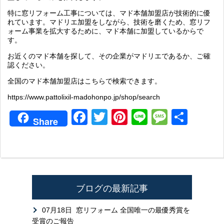
特に窓リフォーム工事については、マド本舗加盟店が技術的に優
れています。マドリエ加盟をしながら、技術を磨くため、窓リフ
ォーム事業を拡大するために、マド本舗に加盟しているからで
す。
お近くのマド本舗を探して、その企業がマドリエであるか、ご確
認ください。
全国のマド本舗加盟店はこちらで検索できます。
https://www.pattolixil-madohonpo.jp/shop/search
Facebook
Twitter
Pinterest
Line
Messag
共
Share
有
ブログの最新記事
07月18日
窓リフォーム 全国唯一の最優秀賞を
受賞のご報告