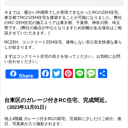
今までは、暖かい沖縄県でしか実現できなかったRCのZEH住宅。
東京都でRCのZEH住宅を建築することが可能になりました。弊社
のRCｰZEH住宅の施工エリアは東京都、千葉県、神奈川県、埼玉
県です。(弊社の拠点が中心となりますため距離がある場合はご相
談させていただきます。)
RCZEH、コンクリートZEH住宅、後悔しない安心安全快適な暮ら
しが始まります。
まずはコンクリート住宅の良さを知ってください。お気軽にお問
い合わせください。
Facebook
Twitter
Pinterest
Line
Messag
共
Share
有
台東区のガレージ付きRC住宅、完成間近。
（2023年11月01日）
地上4階建,ガレージ付きRCの邸宅。完成前に少しだけご紹介。後
日、写真家が入り撮影されます。