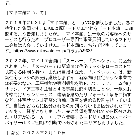
す。
［マド本舗について］
２０１９年にLIXILは「マド本舗」というVCを創設しました。窓に
特化した集団です。LIXILは原則マドリエ全社を「マド本舗」に加
盟するよう告知しましたが。「マド本舗」は一般のお客様へのサ
ービスも行うため、プロユーザー専門で事業展開しているマドリ
エ会員は入会していません。マド本舗はこちらで説明していま
す。
https://www.aikawafc.co.jp/コラム/4963/
２０２２年、マドリエ会員は「スーパー」「スペシャル」に区分
されました。「スーパー」は新築向け住宅サッシをローコストで
販売する体制を持つ、または目指す企業。「スペシャル」は、新
築住宅サッシの販売は継続しますが、新築向け住宅サッシ事業で
は必要のない、工事機能や実測機能を強化して、リフォーム向け
サッシ、ドア工事を主軸とする事業に舵を切ることや、一般のお
客様向けサッシサービス、建築を絡めたリフォーム工事を目指す
など、住宅サッシ販売店の再編、改革を進める役割を担っていま
す。自社がどちらに区分されるのか判らないまま区分されたエリ
アがあり、騒ぎになりました。先に希望を聞かれてから区分され
たエリアがある一方、エリアを管轄するマドリエ担当のスーパー
バイザー(LIXIL社員)の判断で区分されたエリアもありました。
［追記］２０２３年３月１０日