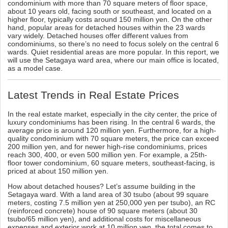
condominium with more than 70 square meters of floor space,
about 10 years old, facing south or southeast, and located on a
higher floor, typically costs around 150 million yen. On the other
hand, popular areas for detached houses within the 23 wards
vary widely. Detached houses offer different values from
condominiums, so there’s no need to focus solely on the central 6
wards. Quiet residential areas are more popular. In this report, we
will use the Setagaya ward area, where our main office is located,
as a model case.
Latest Trends in Real Estate Prices
In the real estate market, especially in the city center, the price of
luxury condominiums has been rising. In the central 6 wards, the
average price is around 120 million yen. Furthermore, for a high-
quality condominium with 70 square meters, the price can exceed
200 million yen, and for newer high-rise condominiums, prices
reach 300, 400, or even 500 million yen. For example, a 25th-
floor tower condominium, 60 square meters, southeast-facing, is
priced at about 150 million yen.
How about detached houses? Let’s assume building in the
Setagaya ward. With a land area of 30 tsubo (about 99 square
meters, costing 7.5 million yen at 250,000 yen per tsubo), an RC
(reinforced concrete) house of 90 square meters (about 30
tsubo/65 million yen), and additional costs for miscellaneous
expenses and exterior work at 10 million yen, the total comes to