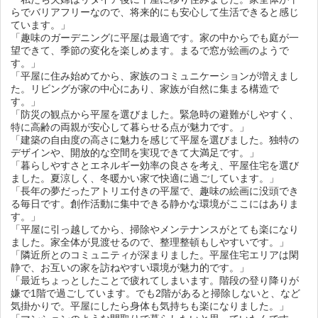
らでバリアフリーなので、将来的にも安心して生活できると感じ
ています。」
「趣味のガーデニングに平屋は最適です。家の中からでも庭が一
望できて、季節の変化を楽しめます。まるで窓が絵画のようで
す。」
「平屋に住み始めてから、家族のコミュニケーションが増えまし
た。リビングが家の中心にあり、家族が自然に集まる構造で
す。」
「防災の観点から平屋を選びました。緊急時の避難がしやすく、
特に高齢の両親が安心して暮らせる点が魅力です。」
「建築の自由度の高さに魅力を感じて平屋を選びました。独特の
デザインや、開放的な空間を実現できて大満足です。」
「暮らしやすさとエネルギー効率の良さを考え、平屋住宅を選び
ました。夏涼しく、冬暖かい家で快適に過ごしています。」
「長年の夢だったアトリエ付きの平屋で、趣味の絵画に没頭でき
る毎日です。創作活動に集中できる静かな環境がここにはありま
す。」
「平屋に引っ越してから、掃除やメンテナンスがとても楽になり
ました。家全体が見渡せるので、整理整頓もしやすいです。」
「隣近所とのコミュニティが深まりました。平屋住宅エリアは閑
静で、お互いの家を訪ねやすい環境が魅力的です。」
「最近ちょっとしたことで疲れてしまいます。階段の登り降りが
嫌で1階で過ごしています。でも2階があると掃除しないと、など
気掛かりで。平屋にしたら身体も気持ちも楽になりました。」