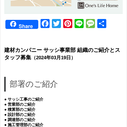
Facebook
Twitter
Pinterest
Line
Messag
共
Share
有
建材カンパニー サッシ事業部 組織のご紹介とス
タッフ募集
（2024年03月19日）
部署のご紹介
● サッシ工事のご紹介
● 営業部のご紹介
● 積算部のご紹介
● 設計部のご紹介
● 調達部のご紹介
● 施工管理部のご紹介