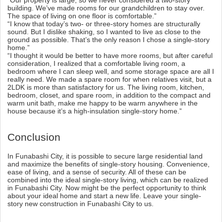
building. We’ve made rooms for our grandchildren to stay over.
The space of living on one floor is comfortable.”
“I know that today’s two- or three-story homes are structurally
sound. But I dislike shaking, so I wanted to live as close to the
ground as possible. That’s the only reason I chose a single-story
home.”
“I thought it would be better to have more rooms, but after careful
consideration, I realized that a comfortable living room, a
bedroom where I can sleep well, and some storage space are all I
really need. We made a spare room for when relatives visit, but a
2LDK is more than satisfactory for us. The living room, kitchen,
bedroom, closet, and spare room, in addition to the compact and
warm unit bath, make me happy to be warm anywhere in the
house because it’s a high-insulation single-story home.”
Conclusion
In Funabashi City, it is possible to secure large residential land
and maximize the benefits of single-story housing. Convenience,
ease of living, and a sense of security. All of these can be
combined into the ideal single-story living, which can be realized
in Funabashi City. Now might be the perfect opportunity to think
about your ideal home and start a new life. Leave your single-
story new construction in Funabashi City to us.
© 2024 Funabashi City Single-Story Housing Association