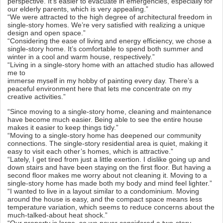
perspective. It’s easier to evacuate in emergencies, especially for
our elderly parents, which is very appealing.”
“We were attracted to the high degree of architectural freedom in
single-story homes. We’re very satisfied with realizing a unique
design and open space.”
“Considering the ease of living and energy efficiency, we chose a
single-story home. It’s comfortable to spend both summer and
winter in a cool and warm house, respectively.”
“Living in a single-story home with an attached studio has allowed
me to
immerse myself in my hobby of painting every day. There’s a
peaceful environment here that lets me concentrate on my
creative activities.”
“Since moving to a single-story home, cleaning and maintenance
have become much easier. Being able to see the entire house
makes it easier to keep things tidy.”
“Moving to a single-story home has deepened our community
connections. The single-story residential area is quiet, making it
easy to visit each other’s homes, which is attractive.”
“Lately, I get tired from just a little exertion. I dislike going up and
down stairs and have been staying on the first floor. But having a
second floor makes me worry about not cleaning it. Moving to a
single-story home has made both my body and mind feel lighter.”
“I wanted to live in a layout similar to a condominium. Moving
around the house is easy, and the compact space means less
temperature variation, which seems to reduce concerns about the
much-talked-about heat shock.”
“Our property is large, so we never considered a two-story