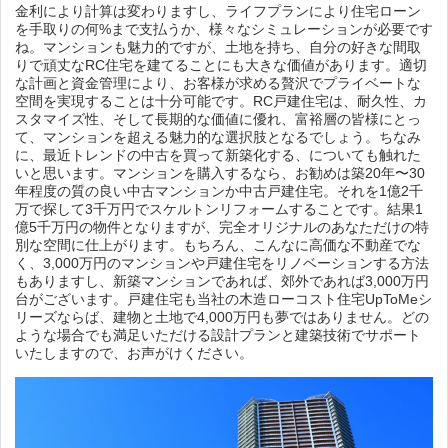
金利により計算は変わりますし、ライフプランにより住宅ローン
を手取りの何%まで支払うか、様々なシミュレーションが必要です
ね。マンションも魅力的ですが、土地を持ち、自分の好きな間取
りで頑丈なRC住宅を建てることにも大きな価値があります。適切
な計画と資金管理により、お客様が求める贅沢でプライベートな
空間を実現することは十分可能です。RC戸建住宅は、耐久性、カ
スタマイズ性、そして長期的な価値に優れ、富裕層の皆様にとっ
て、マンションを超える魅力的な選択肢となるでしょう。ちなみ
に、最近トレンドの中古を買って新築化する、についても触れた
いと思います。マンションを購入するなら、お勧めは築20年〜30
年程度の質の良い中古マンションか中古戸建住宅。それを1億2千
万で探して3千万円でスケルトンリフォームすることです。結果1
億5千万円の物件となりますが、完全オリジナルのあなただけの特
別な空間に仕上がります。もちろん、こんなに高価な不動産でな
く、3,000万円のマンションや戸建住宅をリノベーションする方法
もありますし、新築マンションであれば、郊外であれば3,000万円
台がございます。戸建住宅も当社の木造ローコスト住宅UpToMeシ
リーズならば、建物と土地で4,000万円も夢ではありません。どの
ような場合でも満足いただける設計プランと建築技術でサポート
いたしますので、お声がけください。