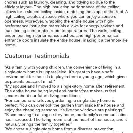
chores such as laundry, cleaning, and tidying up due to the
efficient layout. The high insulation performance of the ceiling
allows for a sloped ceiling inside, matching the slope of the roof. A
high ceiling creates a space where you can enjoy a sense of
openness. Moreover, wrapping the entire house with high-
performance insulation materials allows for energy savings and
maintaining comfortable room temperatures. The walls, ceiling,
underfloor, high-performance sashes, and high-performance
entrance doors insulate the entire house, making it a thermos-like
home.
Customer Testimonials
“As a family with young children, the convenience of living in a
single-story home is unparalleled. It’s great to have a safe
environment for the kids to play in from a young age, which gives
us parents peace of mind.”
“My spouse and I moved to a single-story home after retirement.
The entire house being level and barrier-free makes us feel
secure about our future living conditions.”
“For someone who loves gardening, a single-story home is
perfect. You can overlook the garden from inside the house and
enjoy the changing seasons. It’s like the windows are paintings.”
“Since moving to a single-story home, our family’s communication
has increased. The living room is at the heart of the house, and it
naturally brings the family together.”
“We chose a single-story home from a disaster prevention