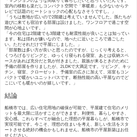
「マンションのような間取りで暮らしたいと思っていたんです。
室内の移動も楽だしコンパクト空間で「寒暖差」も少ないからテ
レビで話題のヒートショックの心配もなさそうですし。」
「うちは敷地が広いので2階建は考えていませんでした。孫たちが
遊びに来ても宿泊する部屋は設けました。ワンフロアで過ごす空
間が心地よいです。」
「今の住宅は2階建でも3階建でも耐震性能が良いことは知ってい
ます。私は揺れが嫌いなので、地べたに近いところで過ごした
い。ただそれだけで平屋にしました。」
「部屋数は多い方が良いと思ったのですが、じっくり考えると、
くつろげるリビングと、ゆっくり寝られる寝室、あとは収納スペ
ースがあれば充分だと気が付きました。親族が来るときのために
予備の部屋を作りましたが、2LDKで大満足です。リビング、キッ
チン、寝室、クローゼット、予備室の広さに加えて、浴室もコン
パクトで暖かいユニットバスです。断熱性能の高い平屋なのでど
こにいても暖かいのが嬉しいです。」
結論
船橋市では、広い住宅用地の確保が可能で、平屋建て住宅のメリ
ットを最大限に活かすことができます。利便性、暮らしやすさ、
安心感。これらすべてが融合した理想の平屋暮らしが、船橋市で
実現可能です。今こそ、理想の住まいを考え、新しい生活をスタ
ートさせる絶好の機会かもしれません。船橋市の平屋新築はお任
せください。