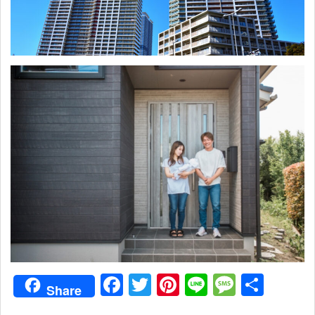
Facebook
Twitter
Pinterest
Line
Messag
共
Share
有