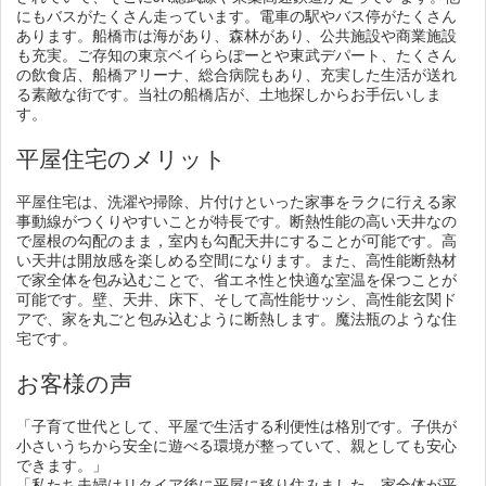
にもバスがたくさん走っています。電車の駅やバス停がたくさん
あります。船橋市は海があり、森林があり、公共施設や商業施設
も充実。ご存知の東京ベイららぽーとや東武デパート、たくさん
の飲食店、船橋アリーナ、総合病院もあり、充実した生活が送れ
る素敵な街です。当社の船橋店が、土地探しからお手伝いしま
す。
平屋住宅のメリット
平屋住宅は、洗濯や掃除、片付けといった家事をラクに行える家
事動線がつくりやすいことが特長です。断熱性能の高い天井なの
で屋根の勾配のまま，室内も勾配天井にすることが可能です。高
い天井は開放感を楽しめる空間になります。また、高性能断熱材
で家全体を包み込むことで、省エネ性と快適な室温を保つことが
可能です。壁、天井、床下、そして高性能サッシ、高性能玄関ド
アで、家を丸ごと包み込むように断熱します。魔法瓶のような住
宅です。
お客様の声
「子育て世代として、平屋で生活する利便性は格別です。子供が
小さいうちから安全に遊べる環境が整っていて、親としても安心
できます。」
「私たち夫婦はリタイア後に平屋に移り住みました。家全体が平