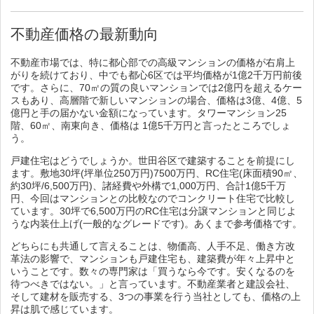
不動産価格の最新動向
不動産市場では、特に都心部での高級マンションの価格が右肩上
がりを続けており、中でも都心6区では平均価格が1億2千万円前後
です。さらに、70㎡の質の良いマンションでは2億円を超えるケー
スもあり、高層階で新しいマンションの場合、価格は3億、4億、5
億円と手の届かない金額になっています。タワーマンション25
階、60㎡、南東向き、価格は 1億5千万円と言ったところでしょ
う。
戸建住宅はどうでしょうか。世田谷区で建築することを前提にし
ます。敷地30坪(坪単位250万円)7500万円、RC住宅(床面積90㎡、
約30坪/6,500万円)、諸経費や外構で1,000万円、合計1億5千万
円、今回はマンションとの比較なのでコンクリート住宅で比較し
ています。30坪で6,500万円のRC住宅は分譲マンションと同じよ
うな内装仕上げ(一般的なグレードです)。あくまで参考価格です。
どちらにも共通して言えることは、物価高、人手不足、働き方改
革法の影響で、マンションも戸建住宅も、建築費が年々上昇中と
いうことです。数々の専門家は「買うなら今です。安くなるのを
待つべきではない。」と言っています。不動産業者と建設会社、
そして建材を販売する、3つの事業を行う当社としても、価格の上
昇は肌で感じています。