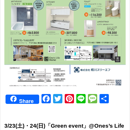
Facebook
Twitter
Pinterest
Line
Messag
共
Share
有
3/23(土)・24(日)「Green event」@Ones’s Life