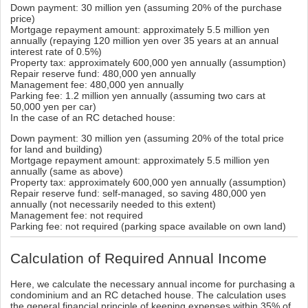
Down payment: 30 million yen (assuming 20% of the purchase
price)
Mortgage repayment amount: approximately 5.5 million yen
annually (repaying 120 million yen over 35 years at an annual
interest rate of 0.5%)
Property tax: approximately 600,000 yen annually (assumption)
Repair reserve fund: 480,000 yen annually
Management fee: 480,000 yen annually
Parking fee: 1.2 million yen annually (assuming two cars at
50,000 yen per car)
In the case of an RC detached house:
Down payment: 30 million yen (assuming 20% of the total price
for land and building)
Mortgage repayment amount: approximately 5.5 million yen
annually (same as above)
Property tax: approximately 600,000 yen annually (assumption)
Repair reserve fund: self-managed, so saving 480,000 yen
annually (not necessarily needed to this extent)
Management fee: not required
Parking fee: not required (parking space available on own land)
Calculation of Required Annual Income
Here, we calculate the necessary annual income for purchasing a
condominium and an RC detached house. The calculation uses
the general financial principle of keeping expenses within 35% of