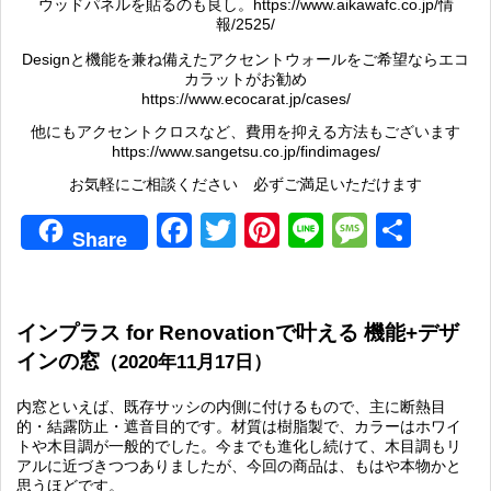
ウッドパネルを貼るのも良し。
https://www.aikawafc.co.jp/情
報/2525/
Designと機能を兼ね備えたアクセントウォールをご希望ならエコ
カラットがお勧め
https://www.ecocarat.jp/cases/
他にもアクセントクロスなど、費用を抑える方法もございます
https://www.sangetsu.co.jp/findimages/
お気軽にご相談ください 必ずご満足いただけます
Facebook
Twitter
Pinterest
Line
Messag
共
Share
有
インプラス for Renovationで叶える 機能+デザ
インの窓
（2020年11月17日）
内窓といえば、既存サッシの内側に付けるもので、主に断熱目
的・結露防止・遮音目的です。材質は樹脂製で、カラーはホワイ
トや木目調が一般的でした。今までも進化し続けて、木目調もリ
アルに近づきつつありましたが、今回の商品は、もはや本物かと
思うほどです。