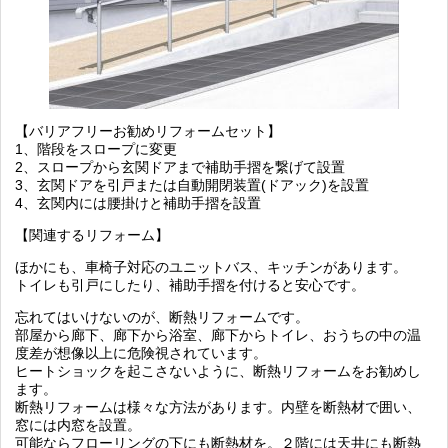
【バリアフリーお勧めリフォームセット】
1、階段をスロープに変更
2、スロープから玄関ドアまで補助手摺を繋げて設置
3、玄関ドアを引戸または
自動開閉装置(ドアック)
を設置
4、玄関内には腰掛けと補助手摺を設置
【関連するリフォーム】
ほかにも、車椅子対応のユニットバス、キッチンがあります。
トイレも引戸にしたり、補助手摺を付けると安心です。
忘れてはいけないのが、断熱リフォームです。
部屋から廊下、廊下から浴室、廊下からトイレ、おうちの中の温
度差が想像以上に危険視されています。
ヒートショックを起こさないように、断熱リフォームをお勧めし
ます。
断熱リフォームは様々な方法があります。内壁を断熱材で囲い、
窓には内窓を設置。
可能ならフローリングの下にも断熱材を。２階には天井にも断熱