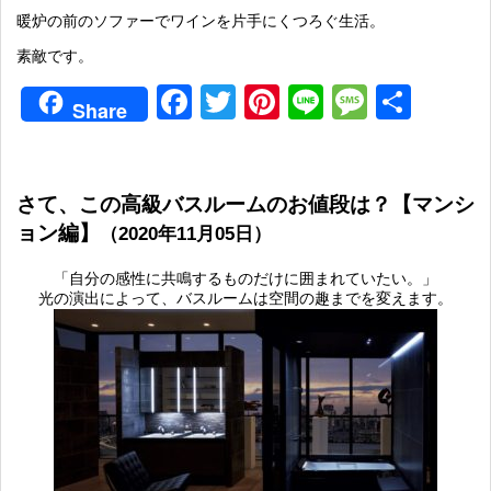
暖炉の前のソファーでワインを片手にくつろぐ生活。
素敵です。
Facebook
Twitter
Pinterest
Line
Messag
共
Share
有
さて、この高級バスルームのお値段は？【マンシ
ョン編】
（2020年11月05日）
「自分の感性に共鳴するものだけに囲まれていたい。」
光の演出によって、バスルームは空間の趣までを変えます。