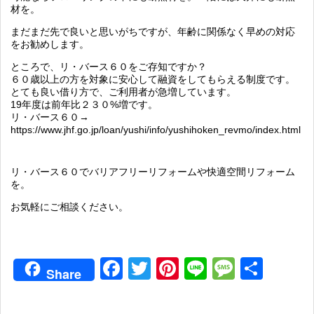
材を。
まだまだ先で良いと思いがちですが、年齢に関係なく早めの対応
をお勧めします。
ところで、リ・バース６０をご存知ですか？
６０歳以上の方を対象に安心して融資をしてもらえる制度です。
とても良い借り方で、ご利用者が急増しています。
19年度は前年比２３０%増です。
リ・バース６０→
https://www.jhf.go.jp/loan/yushi/info/yushihoken_revmo/index.html
リ・バース６０でバリアフリーリフォームや快適空間リフォーム
を。
お気軽にご相談ください。
Facebook
Twitter
Pinterest
Line
Messag
共
Share
有