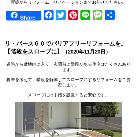
新築からリフォーム、リノベーションまでお任せください。
Facebook
Twitter
Pinterest
Line
Messag
共
Share
有
リ・バース６０でバリアフリーリフォームを。
【階段をスロープに】
（2020年11月20日）
道路から敷地内に入り、玄関前に階段がある住宅はたくさんあり
ます。
将来を考えて、階段を解体してスロープにするリフォームをご提
案します。
スロープには手摺を設置すると安心です。