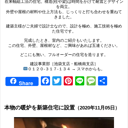
在来軸組工法の住宅。構造(柱や梁)は時間をかけて耐震とデザイン
を両立。
外壁や屋根の材料や仕上方法も、じっくりと打ち合わせを重ねて
きました。
建築主様がご夫婦で設計士なので、設計を極め、施工技術を極め
た住宅です。
完成したとき、室内のご紹介もいたします。
この住宅、外壁、屋根材など、ご興味があれば五連ください。
どこにも無い、フルオーダーの住宅を造ります。
建設事業部［池袋支店・船橋南支店］
０１２０-３１７-１３４ → スマホからも。
Facebook
Twitter
Pinterest
Line
Messag
共
Share
有
本物の暖炉を新築住宅に設置
（2020年11月05日）