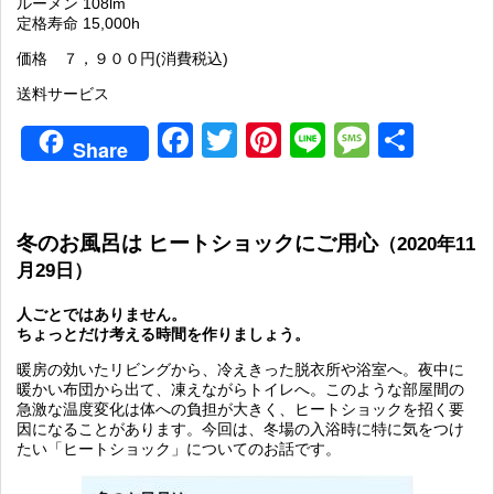
ルーメン 108lm
定格寿命 15,000h
価格 ７，９００円(消費税込)
送料サービス
Facebook
Twitter
Pinterest
Line
Messag
共
Share
有
冬のお風呂は ヒートショックにご用心
（2020年11
月29日）
人ごとではありません。
ちょっとだけ考える時間を作りましょう。
暖房の効いたリビングから、冷えきった脱衣所や浴室へ。夜中に
暖かい布団から出て、凍えながらトイレへ。このような部屋間の
急激な温度変化は体への負担が大きく、ヒートショックを招く要
因になることがあります。今回は、冬場の入浴時に特に気をつけ
たい「ヒートショック」についてのお話です。