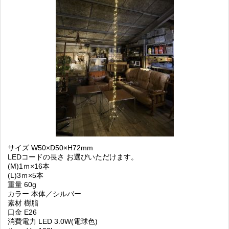
サイズ W50×D50×H72mm
LEDコードの長さ お選びいただけます。
(M)1ｍ×16本
(L)3ｍ×5本
重量 60g
カラー 本体／シルバー
素材 樹脂
口金 E26
消費電力 LED 3.0W(電球色)