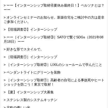
> ーー【インターンシップ取材④夏休み最終日！】ペルソナとは？
ーー
> オンラインセミナーのお知らせ。新築住宅をご検討中の方は是非
ご参加ください。
> 【現場調査②】インターンシップ
> ーー［インターンシップ取材③］SATOで繋ぐSDGs（2021年08
月18日）ーー
> 好きな形でスタイルで。
> ［現場調査①］インターンシップ
> ［インターンシップ取材②］LIXILのショールームで学んだこと
> ペンダントライトにグリーンを装飾
> ［インターンシップ取材①］高齢者の自宅による事故死やヒート
ショックを防ごう！東京で取材！
> 【夏】インターンシップ大募集
> ステンレス製のシステムキッチン
> 北欧の優しい光