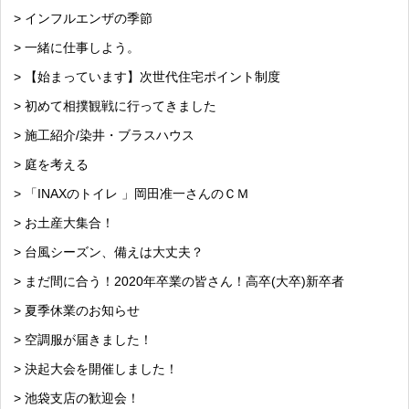
> インフルエンザの季節
> 一緒に仕事しよう。
> 【始まっています】次世代住宅ポイント制度
> 初めて相撲観戦に行ってきました
> 施工紹介/染井・ブラスハウス
> 庭を考える
> 「INAXのトイレ 」岡田准一さんのＣＭ
> お土産大集合！
> 台風シーズン、備えは大丈夫？
> まだ間に合う！2020年卒業の皆さん！高卒(大卒)新卒者
> 夏季休業のお知らせ
> 空調服が届きました！
> 決起大会を開催しました！
> 池袋支店の歓迎会！