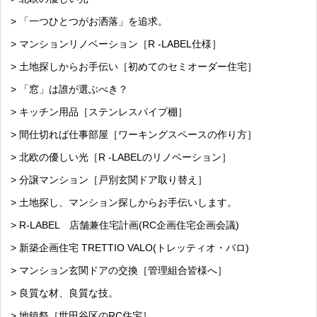
> 「一つひとつがお洒落」を追求。
> マンションリノベーション［R -LABEL仕様］
> 土地探しからお手伝い［初めてのセミオーダー住宅］
> 「窓」は誰が選ぶべき？
> キッチン用品［ステンレスパイプ棚］
> 間仕切れば仕事部屋［ワーキングスペースの作り方］
> 北欧の優しい光［R -LABELのリノベーション］
> 分譲マンション［戸別玄関ドア取り替え］
> 土地探し、マンション探しからお手伝いします。
> R-LABEL 店舗兼住宅計画(RC企画住宅企画会議)
> 新築企画住宅 TRETTIO VALO(トレッティオ・バロ)
> マンション玄関ドアの交換［管理組合皆様へ］
> 良質な材、良質な技。
> 地鎮祭［世田谷区のRC住宅］