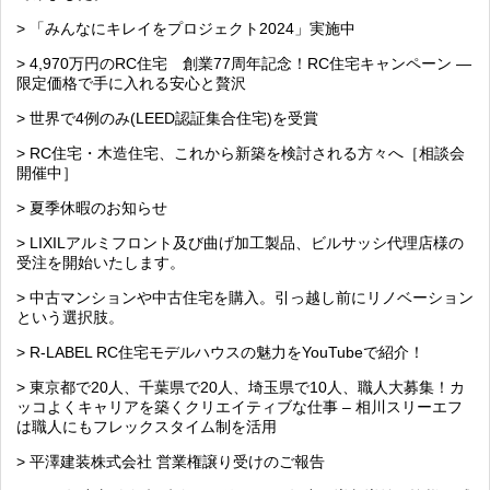
> 「みんなにキレイをプロジェクト2024」実施中
> 4,970万円のRC住宅 創業77周年記念！RC住宅キャンペーン ―
限定価格で手に入れる安心と贅沢
> 世界で4例のみ(LEED認証集合住宅)を受賞
> RC住宅・木造住宅、これから新築を検討される方々へ［相談会
開催中］
> 夏季休暇のお知らせ
> LIXILアルミフロント及び曲げ加工製品、ビルサッシ代理店様の
受注を開始いたします。
> 中古マンションや中古住宅を購入。引っ越し前にリノベーション
という選択肢。
> R-LABEL RC住宅モデルハウスの魅力をYouTubeで紹介！
> 東京都で20人、千葉県で20人、埼玉県で10人、職人大募集！カ
ッコよくキャリアを築くクリエイティブな仕事 – 相川スリーエフ
は職人にもフレックスタイム制を活用
> 平澤建装株式会社 営業権譲り受けのご報告