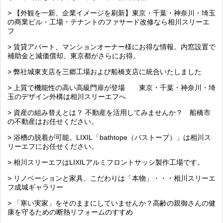
> 【外観を一新、企業イメージを刷新】東京・千葉・神奈川・埼玉
の商業ビル・工場・テナントのファサード改修なら相川スリーエ
フ
> 賃貸アパート、マンションオーナー様にお得な情報。内窓設置で
補助金と減価償却。東京都がさらにお得。
> 弊社城東支店を三郷工場および船橋支店に統合いたしました
> 上質で機能性の高い高級門扉が登場 東京・千葉・神奈川・埼
玉のデザイン外構は相川スリーエフへ
> 資産の組み替えとは？ 不動産を活用してみませんか？ 船橋市
の不動産はお任せください。
> 浴槽の脱着が可能。LIXIL「bathtope（バストープ）」は相川ス
リーエフにお任せください。
> 相川スリーエフはLIXILアルミフロントサッシ製作工場です。
> リノベーションと家具、こだわりは「本物」・・・相川スリーエ
フ成城ギャラリー
> 「寒い実家」をそのままにしていませんか？高齢の親御さんの健
康を守るための断熱リフォームのすすめ