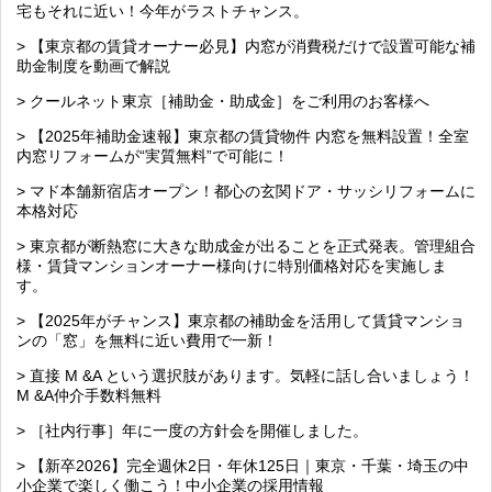
宅もそれに近い！今年がラストチャンス。
> 【東京都の賃貸オーナー必見】内窓が消費税だけで設置可能な補
助金制度を動画で解説
> クールネット東京［補助金・助成金］をご利用のお客様へ
> 【2025年補助金速報】東京都の賃貸物件 内窓を無料設置！全室
内窓リフォームが“実質無料”で可能に！
> マド本舗新宿店オープン！都心の玄関ドア・サッシリフォームに
本格対応
> 東京都が断熱窓に大きな助成金が出ることを正式発表。管理組合
様・賃貸マンションオーナー様向けに特別価格対応を実施しま
す。
> 【2025年がチャンス】東京都の補助金を活用して賃貸マンショ
ンの「窓」を無料に近い費用で一新！
> 直接 M &A という選択肢があります。気軽に話し合いましょう！
M &A仲介手数料無料
> ［社内行事］年に一度の方針会を開催しました。
> 【新卒2026】完全週休2日・年休125日｜東京・千葉・埼玉の中
小企業で楽しく働こう！中小企業の採用情報