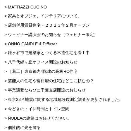
> MATTIAZZI CUGINO
> 家具とオブジェ、インテリアについて。
> 店舗併用賃貸住宅・２０２３年２月オープン
> ウェビナー講演会のお知らせ［ウェビナー限定］
> ONNO CANDLE & Diffuser
> 鎌ヶ谷市で建築家とつくる木造住宅を着工中
> 八千代緑ヶ丘オフィス開設のお知らせ
> ［着工］東京都内4階建の高級RC住宅
> 芸能人の住宅や富裕層の住宅はどこに頼むの？
> 事業譲受ならびに千葉支店開設のお知らせ
> 東京23区地震に関する地域危険度測定調査が更新されました。
> 今どきのトイレ時間とトイレ空間
> NODEAの建築はお任せください。
> 個性的に光を飾る