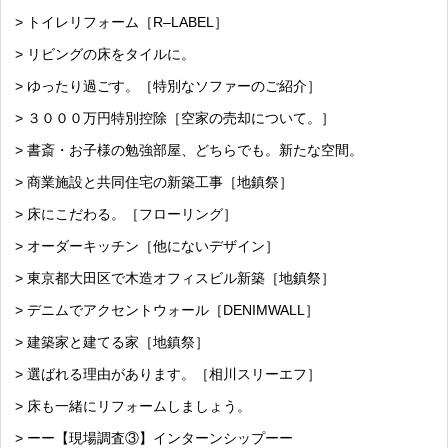
> トイレリフォーム［R–LABEL］
> リビングの床をタイルに。
> ゆったり過ごす。［特別なソファーのご紹介］
> ３０００万円特別控除［空家の売却について。］
> 書斎・お子様の勉強部屋、どちらでも。新たな空間。
> 商業施設と共同住宅の新築工事［地鎮祭］
> 床にこだわる。［フローリング］
> オーダーキッチン［他にないデザイン］
> 東京都大田区で木造オフィスビル新築［地鎮祭］
> デニムでアクセントウォール［DENIMWALL］
> 建築家と建てる家［地鎮祭］
> 選ばれる理由があります。［相川スリーエフ］
> 床も一緒にリフォームしましょう。
> ーー【現場調査③】インターンシップーー