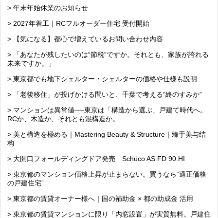
> 年末年始休業のお知らせ
> 2027年着工｜RCフルオーダー住宅 受付開始
> 【気になる】都心で増えているお問い合わせ内容
> 「あなたが残したいのは“節税”ですか。それとも、家族が誇れる
未来ですか。」
> 東京都でも地下シェルター・シェルターの価格や仕様も説明
> 「老後移住」が投げかける問いと、千葉で考える“終のすみか”
> マンションは異常値──東京は「構造から選ぶ」戸建て時代へ。
RCか、木造か、それとも混構造か。
> 美と構造を極める｜Mastering Beauty & Structure｜臻于美与结
构
> 大開口フォールディングドア発売 Schüco AS FD 90.HI
> 東京都のマンション価格上昇が止まらない。買うなら“適正価格
の戸建住宅”
> 東京都の賃貸オーナー様へ｜国の補助金 × 都の助成金 活用
> 東京都の賃貸マンションに限り「内窓設置」が実質無料。戸建住