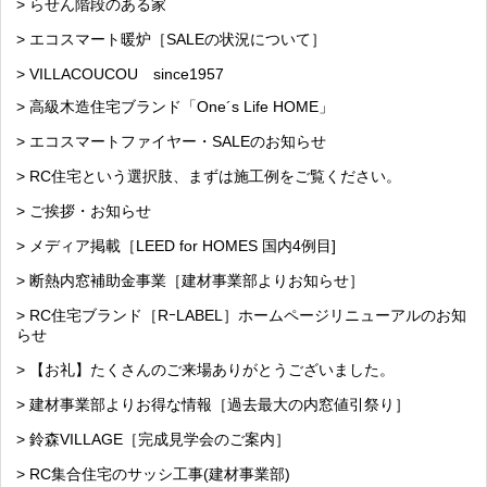
> らせん階段のある家
> エコスマート暖炉［SALEの状況について］
> VILLACOUCOU since1957
> 高級木造住宅ブランド「One´s Life HOME」
> エコスマートファイヤー・SALEのお知らせ
> RC住宅という選択肢、まずは施工例をご覧ください。
> ご挨拶・お知らせ
> メディア掲載［LEED for HOMES 国内4例目]
> 断熱内窓補助金事業［建材事業部よりお知らせ］
> RC住宅ブランド［RｰLABEL］ホームページリニューアルのお知
らせ
> 【お礼】たくさんのご来場ありがとうございました。
> 建材事業部よりお得な情報［過去最大の内窓値引祭り］
> 鈴森VILLAGE［完成見学会のご案内］
> RC集合住宅のサッシ工事(建材事業部)