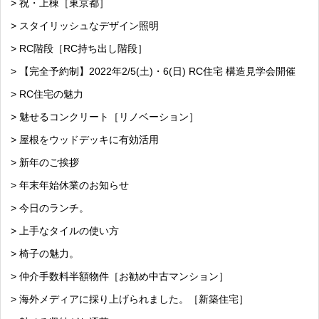
> 祝・上棟［東京都］
> スタイリッシュなデザイン照明
> RC階段［RC持ち出し階段］
> 【完全予約制】2022年2/5(土)・6(日) RC住宅 構造見学会開催
> RC住宅の魅力
> 魅せるコンクリート［リノベーション］
> 屋根をウッドデッキに有効活用
> 新年のご挨拶
> 年末年始休業のお知らせ
> 今日のランチ。
> 上手なタイルの使い方
> 椅子の魅力。
> 仲介手数料半額物件［お勧め中古マンション］
> 海外メディアに採り上げられました。［新築住宅］