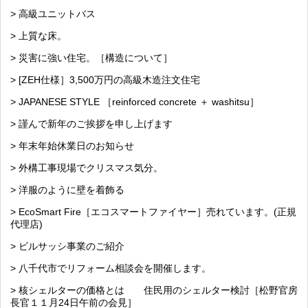
> 高級ユニットバス
> 上質な床。
> 災害に強い住宅。［構造について］
> [ZEH仕様］3,500万円の高級木造注文住宅
> JAPANESE STYLE ［reinforced concrete ＋ washitsu］
> 謹んで新年のご挨拶を申し上げます
> 年末年始休業日のお知らせ
> 外構工事現場でクリスマス気分。
> 洋服のように壁を着飾る
> EcoSmart Fire［エコスマートファイヤー］売れています。(正規
代理店)
> ビルサッシ事業のご紹介
> 八千代市でリフォーム相談会を開催します。
> 核シェルターの価格とは 住民用のシェルター検討［松野官房
長官１１月24日午前の会見］