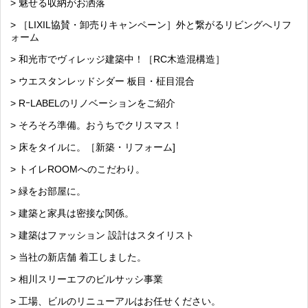
> 魅せる収納がお洒落
> ［LIXIL協賛・卸売りキャンペーン］外と繋がるリビングへリフ
ォーム
> 和光市でヴィレッジ建築中！［RC木造混構造］
> ウエスタンレッドシダー 板目・柾目混合
> RｰLABELのリノベーションをご紹介
> そろそろ準備。おうちでクリスマス！
> 床をタイルに。［新築・リフォーム]
> トイレROOMへのこだわり。
> 緑をお部屋に。
> 建築と家具は密接な関係。
> 建築はファッション 設計はスタイリスト
> 当社の新店舗 着工しました。
> 相川スリーエフのビルサッシ事業
> 工場、ビルのリニューアルはお任せください。