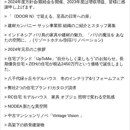
> 2024年度方針会/親睦会を開催。2023年度は増収増益、皆様に感
謝申し上げます。
> 「《DOOR N》で迎える、至高の日常への扉」
> 建材カンパニー サッシ事業部 組織のご紹介とスタッフ募集
> インドネシア バリ島の家具や建材の魅力。「バリの魔法を あな
たの空間に。」(リゾートホテル/別荘/リノベーション)
> 2024年元旦のご挨拶
> 住宅ブランド「UpToMe」“自分らしく楽しもう”のお知らせ。長
期優良住宅＋ZEHの住宅が税込2450万円という価格で誕生しまし
た。
> 八千代緑ヶ丘モデルハウス 冬のインテリア&リフォームフェア
> 弊社2つの住宅ブランド/カタログ請求
> RC住宅 モデルハウス 家具 オブジェ 照明で変わる空気感
> NODEA 新たな異空間
> 中古マンションリノベ「Vintage Vision 」
> 高架下の鉄骨建築物