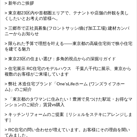
> 新年のご挨拶
> 東京都23区内や首都圏エリアで、テナントや店舗の外観を美し
くしたいとお考えの皆様へ。
> 三郷市で正社員募集(フロントサッシ/曲げ加工工場):建材カンパ
ニーからお知らせ
> 限られた予算で理想を叶える――東京都の高級住宅街で狭小住宅
を建てる魅力
> 東京23区の住まい選び：多角的視点からの深掘りガイド
> 住宅展示 RC住宅のモデルハウス 千葉八千代に展示、東京から
複数のお客様がご来場しています
> 弊社 木造住宅ブランド「One’sLifeホーム (ワンズライフホー
ム)」のご紹介
> 「東京都のタワマンに住みたい！豊洲で見つけた駅近・お得なマ
ンションのご紹介」賃貸vs購入
> キッチンリフォームのご提案［リシェルをステキにアレンジしま
す］
> RC住宅の問い合わせが増えています。お客様にその理由を聞い
てみました。