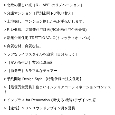
> 北欧の優しい光［R -LABELのリノベーション］
> 分譲マンション［戸別玄関ドア取り替え］
> 土地探し、マンション探しからお手伝いします。
> R-LABEL 店舗兼住宅計画(RC企画住宅企画会議)
> 新築企画住宅 TRETTIO VALO(トレッティオ・バロ)
> 良質な材、良質な技。
> ラフなライフスタイルを追求［自分らしく］
> ［変わる生活］玄関に洗面所
> ［新発売］カラフルなチェアー
> 予約開始 Design Style 【特別仕様の注文住宅】
> 【最優秀賞受賞】住まいインテリアコーディネーションコンテス
ト
> インプラス for Renovationで叶える 機能+デザインの窓
> 【速報】２０２０ウッドデザイン賞を受賞