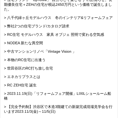
期優良住宅＋ZEHの住宅が税込2450万円という価格で誕生しまし
た。
> 八千代緑ヶ丘モデルハウス 冬のインテリア&リフォームフェア
> 弊社2つの住宅ブランド/カタログ請求
> RC住宅 モデルハウス 家具 オブジェ 照明で変わる空気感
> NODEA 新たな異空間
> 中古マンションリノベ「Vintage Vision 」
> 本物のRC住宅に出逢う
> 世田谷区のRC打ち放し住宅
> エネカリプラスとは
> RC ZEH住宅 誕生
> 2023.11.19(日)「リフォームフェア開催」LIXILショールーム船
橋
> 【完全予約制】渋谷区で木造3階建ての新築完成現場見学会を行
います2023.11/3(金)～11/5(日)