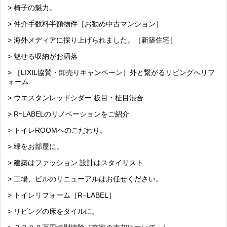
> 椅子の魅力。
> 仲介手数料半額物件［お勧め中古マンション］
> 海外メディアに採り上げられました。［新築住宅］
> 魅せる収納がお洒落
> ［LIXIL協賛・卸売りキャンペーン］外と繋がるリビングへリフ
ォーム
> ウエスタンレッドシダー 板目・柾目混合
> RｰLABELのリノベーションをご紹介
> トイレROOMへのこだわり。
> 緑をお部屋に。
> 建築はファッション 設計はスタイリスト
> 工場、ビルのリニューアルはお任せください。
> トイレリフォーム［R–LABEL］
> リビングの床をタイルに。