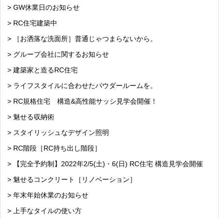
> GW休業日のお知らせ
> RC住宅建築中
> ［お洒落な洗面所］普通じゃつまらないから。
> グループ会社に関するお知らせ
> 建築家と造るRC住宅
> ライフスタイルに合わせたパウダールームを。
> RC規格住宅 構造&高性能サッシ見学会開催！
> 魅せる収納術
> スタイリッシュなデザイン照明
> RC階段［RC持ち出し階段］
> 【完全予約制】2022年2/5(土)・6(日) RC住宅 構造見学会開催
> 魅せるコンクリート［リノベーション］
> 年末年始休業のお知らせ
> 上手なタイルの使い方