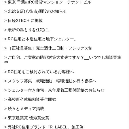
> 東京 千葉のRC賃貸マンション・テナントビル
> 北総支店(八街市)開設のお知らせ
> 日経XTECH に掲載
> 暖炉の温もりを住宅に。
> RC住宅と木造住宅と地下シェルター。
> ［正社員募集］完全週休二日制・フレックス制
> ご自宅、ご実家の防犯対策大丈夫ですか？__いつでも相談実施
中
> RC住宅をご検討されているお客様へ
> スタッフ募集 就職活動・転職活動を行う皆様へ
> シェルター付き住宅・来年度着工受付開始のお知らせ
> 高校新卒就職相談受付開始
> 続々とメディア掲載
> 東京建築賞 優秀賞受賞
> 弊社RC住宅ブランド「R−LABEL」施工例