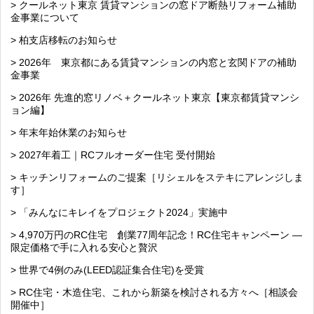
> クールネット東京 賃貸マンションの窓ドア断熱リフォーム補助
金事業について
> 柏支店移転のお知らせ
> 2026年 東京都にある賃貸マンションの内窓と玄関ドアの補助
金事業
> 2026年 先進的窓リノベ＋クールネット東京【東京都賃貸マンシ
ョン編】
> 年末年始休業のお知らせ
> 2027年着工｜RCフルオーダー住宅 受付開始
> キッチンリフォームのご提案［リシェルをステキにアレンジしま
す］
> 「みんなにキレイをプロジェクト2024」実施中
> 4,970万円のRC住宅 創業77周年記念！RC住宅キャンペーン ―
限定価格で手に入れる安心と贅沢
> 世界で4例のみ(LEED認証集合住宅)を受賞
> RC住宅・木造住宅、これから新築を検討される方々へ［相談会
開催中］