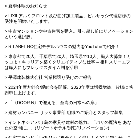
> 夏季休暇のお知らせ
> LIXILアルミフロント及び曲げ加工製品、ビルサッシ代理店様の
受注を開始いたします。
> 中古マンションや中古住宅を購入。引っ越し前にリノベーション
という選択肢。
> R-LABEL RC住宅モデルハウスの魅力をYouTubeで紹介！
> 東京都で20人、千葉県で20人、埼玉県で10人、職人大募集！カ
ッコよくキャリアを築くクリエイティブな仕事 – 相川スリーエフ
は職人にもフレックスタイム制を活用
> 平澤建装株式会社 営業権譲り受けのご報告
> 2024年度方針会/親睦会を開催。2023年度は増収増益、皆様に感
謝申し上げます。
> 「《DOOR N》で迎える、至高の日常への扉」
> 建材カンパニー サッシ事業部 組織のご紹介とスタッフ募集
> インドネシア バリ島の家具や建材の魅力。「バリの魔法を あな
たの空間に。」(リゾートホテル/別荘/リノベーション)
> 住宅ブランド「UpToMe」“自分らしく楽しもう”のお知らせ。長