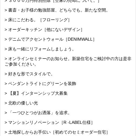
> ３０００万円特別控除［空家の売却について。］
> 書斎・お子様の勉強部屋、どちらでも。新たな空間。
> 床にこだわる。［フローリング］
> オーダーキッチン［他にないデザイン］
> デニムでアクセントウォール［DENIMWALL］
> 床も一緒にリフォームしましょう。
> オンラインセミナーのお知らせ。新築住宅をご検討中の方は是非
ご参加ください。
> 好きな形でスタイルで。
> ペンダントライトにグリーンを装飾
> 【夏】インターンシップ大募集
> 北欧の優しい光
> 「一つひとつがお洒落」を追求。
> マンションリノベーション［R -LABEL仕様］
> 土地探しからお手伝い［初めてのセミオーダー住宅］