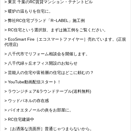
> 東京 千葉のRC賃貸マンション・テナントビル
> 暖炉の温もりを住宅に。
> 弊社RC住宅ブランド「R−LABEL」施工例
> RC住宅という選択肢、まずは施工例をご覧ください。
> EcoSmart Fire［エコスマートファイヤー］売れています。(正規
代理店)
> 八千代市でリフォーム相談会を開催します。
> 八千代緑ヶ丘オフィス開設のお知らせ
> 芸能人の住宅や富裕層の住宅はどこに頼むの？
> YouTube動画配信スタート！
> ラウンジチェア&ラウンドテーブル(送料無料)
> ウッドパネルの存在感
> バイオエタノールの炎をお部屋に。
> RC住宅建築中
> ［お洒落な洗面所］普通じゃつまらないから。