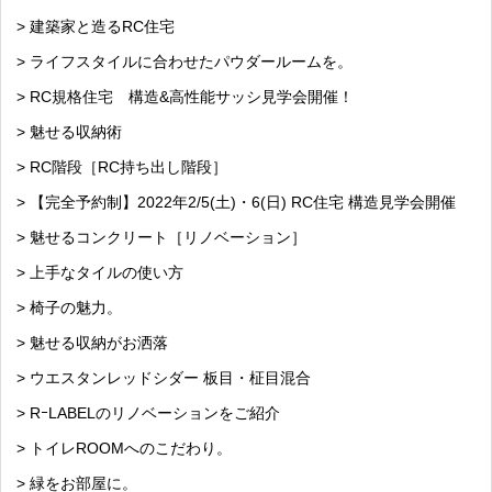
> 建築家と造るRC住宅
> ライフスタイルに合わせたパウダールームを。
> RC規格住宅 構造&高性能サッシ見学会開催！
> 魅せる収納術
> RC階段［RC持ち出し階段］
> 【完全予約制】2022年2/5(土)・6(日) RC住宅 構造見学会開催
> 魅せるコンクリート［リノベーション］
> 上手なタイルの使い方
> 椅子の魅力。
> 魅せる収納がお洒落
> ウエスタンレッドシダー 板目・柾目混合
> RｰLABELのリノベーションをご紹介
> トイレROOMへのこだわり。
> 緑をお部屋に。