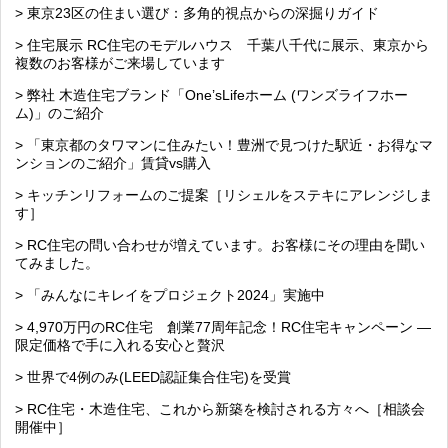
> 東京23区の住まい選び：多角的視点からの深掘りガイド
> 住宅展示 RC住宅のモデルハウス 千葉八千代に展示、東京から
複数のお客様がご来場しています
> 弊社 木造住宅ブランド「One’sLifeホーム (ワンズライフホー
ム)」のご紹介
> 「東京都のタワマンに住みたい！豊洲で見つけた駅近・お得なマ
ンションのご紹介」賃貸vs購入
> キッチンリフォームのご提案［リシェルをステキにアレンジしま
す］
> RC住宅の問い合わせが増えています。お客様にその理由を聞い
てみました。
> 「みんなにキレイをプロジェクト2024」実施中
> 4,970万円のRC住宅 創業77周年記念！RC住宅キャンペーン ―
限定価格で手に入れる安心と贅沢
> 世界で4例のみ(LEED認証集合住宅)を受賞
> RC住宅・木造住宅、これから新築を検討される方々へ［相談会
開催中］