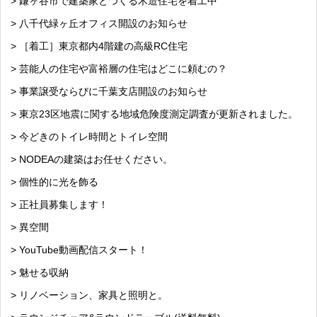
> 鎌ヶ谷市で建築家とつくる木造住宅を着工中
> 八千代緑ヶ丘オフィス開設のお知らせ
> ［着工］東京都内4階建の高級RC住宅
> 芸能人の住宅や富裕層の住宅はどこに頼むの？
> 事業譲受ならびに千葉支店開設のお知らせ
> 東京23区地震に関する地域危険度測定調査が更新されました。
> 今どきのトイレ時間とトイレ空間
> NODEAの建築はお任せください。
> 個性的に光を飾る
> 正社員募集します！
> 異空間
> YouTube動画配信スタート！
> 魅せる収納
> リノベーション、家具と照明と。