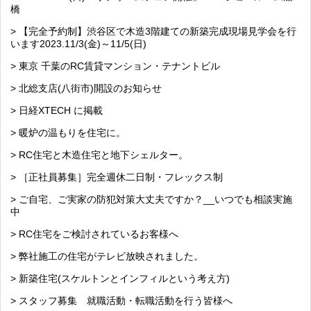
橋
> 【完全予約制】渋谷区で木造3階建ての新築完成現場見学会を行
います2023.11/3(金)～11/5(日)
> 東京 千葉のRC賃貸マンション・テナントビル
> 北総支店(八街市)開設のお知らせ
> 日経XTECH に掲載
> 暖炉の温もりを住宅に。
> RC住宅と木造住宅と地下シェルター。
> ［正社員募集］完全週休二日制・フレックス制
> ご自宅、ご実家の防犯対策大丈夫ですか？__いつでも相談実施
中
> RC住宅をご検討されているお客様へ
> 弊社施工の住宅がテレビ放映されました。
> 新築住宅(スケルトンとインフィルという考え方)
> スタッフ募集 就職活動・転職活動を行う皆様へ