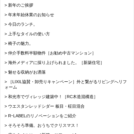
> 新年のご挨拶
> 年末年始休業のお知らせ
> 今日のランチ。
> 上手なタイルの使い方
> 椅子の魅力。
> 仲介手数料半額物件［お勧め中古マンション］
> 海外メディアに採り上げられました。［新築住宅］
> 魅せる収納がお洒落
> ［LIXIL協賛・卸売りキャンペーン］外と繋がるリビングへリフ
ォーム
> 和光市でヴィレッジ建築中！［RC木造混構造］
> ウエスタンレッドシダー 板目・柾目混合
> RｰLABELのリノベーションをご紹介
> そろそろ準備。おうちでクリスマス！