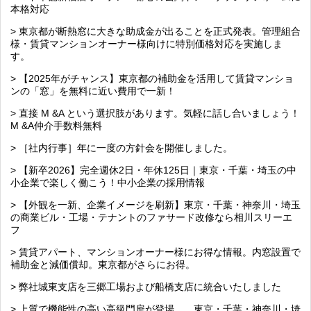
本格対応
> 東京都が断熱窓に大きな助成金が出ることを正式発表。管理組合
様・賃貸マンションオーナー様向けに特別価格対応を実施しま
す。
> 【2025年がチャンス】東京都の補助金を活用して賃貸マンショ
ンの「窓」を無料に近い費用で一新！
> 直接 M &A という選択肢があります。気軽に話し合いましょう！
M &A仲介手数料無料
> ［社内行事］年に一度の方針会を開催しました。
> 【新卒2026】完全週休2日・年休125日｜東京・千葉・埼玉の中
小企業で楽しく働こう！中小企業の採用情報
> 【外観を一新、企業イメージを刷新】東京・千葉・神奈川・埼玉
の商業ビル・工場・テナントのファサード改修なら相川スリーエ
フ
> 賃貸アパート、マンションオーナー様にお得な情報。内窓設置で
補助金と減価償却。東京都がさらにお得。
> 弊社城東支店を三郷工場および船橋支店に統合いたしました
> 上質で機能性の高い高級門扉が登場 東京・千葉・神奈川・埼