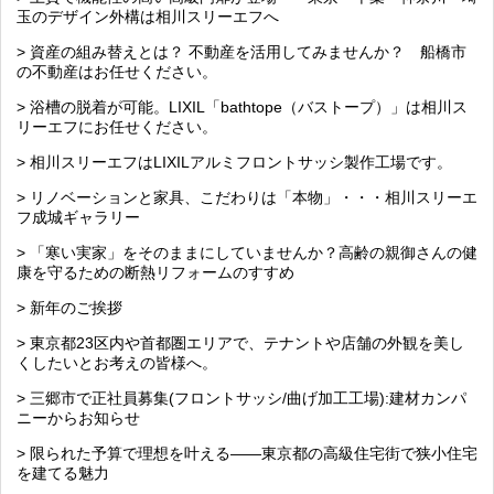
玉のデザイン外構は相川スリーエフへ
> 資産の組み替えとは？ 不動産を活用してみませんか？ 船橋市
の不動産はお任せください。
> 浴槽の脱着が可能。LIXIL「bathtope（バストープ）」は相川ス
リーエフにお任せください。
> 相川スリーエフはLIXILアルミフロントサッシ製作工場です。
> リノベーションと家具、こだわりは「本物」・・・相川スリーエ
フ成城ギャラリー
> 「寒い実家」をそのままにしていませんか？高齢の親御さんの健
康を守るための断熱リフォームのすすめ
> 新年のご挨拶
> 東京都23区内や首都圏エリアで、テナントや店舗の外観を美し
くしたいとお考えの皆様へ。
> 三郷市で正社員募集(フロントサッシ/曲げ加工工場):建材カンパ
ニーからお知らせ
> 限られた予算で理想を叶える――東京都の高級住宅街で狭小住宅
を建てる魅力