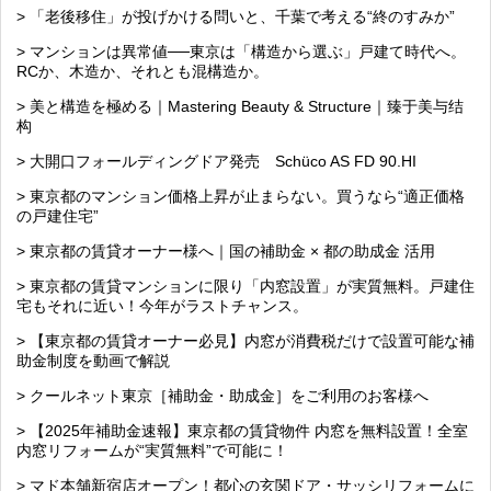
> 「老後移住」が投げかける問いと、千葉で考える“終のすみか”
> マンションは異常値──東京は「構造から選ぶ」戸建て時代へ。
RCか、木造か、それとも混構造か。
> 美と構造を極める｜Mastering Beauty & Structure｜臻于美与结
构
> 大開口フォールディングドア発売 Schüco AS FD 90.HI
> 東京都のマンション価格上昇が止まらない。買うなら“適正価格
の戸建住宅”
> 東京都の賃貸オーナー様へ｜国の補助金 × 都の助成金 活用
> 東京都の賃貸マンションに限り「内窓設置」が実質無料。戸建住
宅もそれに近い！今年がラストチャンス。
> 【東京都の賃貸オーナー必見】内窓が消費税だけで設置可能な補
助金制度を動画で解説
> クールネット東京［補助金・助成金］をご利用のお客様へ
> 【2025年補助金速報】東京都の賃貸物件 内窓を無料設置！全室
内窓リフォームが“実質無料”で可能に！
> マド本舗新宿店オープン！都心の玄関ドア・サッシリフォームに