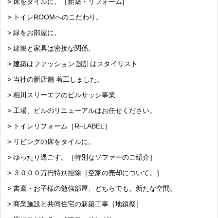
> 床をタイルに。［新築・リフォーム]
> トイレROOMへのこだわり。
> 緑をお部屋に。
> 建築と家具は密接な関係。
> 建築はファッション 設計はスタイリスト
> 当社の新店舗 着工しました。
> 相川スリーエフのビルサッシ事業
> 工場、ビルのリニューアルはお任せください。
> トイレリフォーム［R–LABEL］
> リビングの床をタイルに。
> ゆったり過ごす。［特別なソファーのご紹介］
> ３０００万円特別控除［空家の売却について。］
> 書斎・お子様の勉強部屋、どちらでも。新たな空間。
> 商業施設と共同住宅の新築工事［地鎮祭］