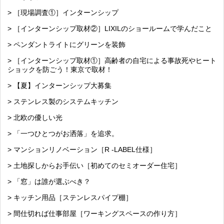
> ［現場調査①］インターンシップ
> ［インターンシップ取材②］LIXILのショールームで学んだこと
> ペンダントライトにグリーンを装飾
> ［インターンシップ取材①］高齢者の自宅による事故死やヒート
ショックを防ごう！東京で取材！
> 【夏】インターンシップ大募集
> ステンレス製のシステムキッチン
> 北欧の優しい光
> 「一つひとつがお洒落」を追求。
> マンションリノベーション［R -LABEL仕様］
> 土地探しからお手伝い［初めてのセミオーダー住宅］
> 「窓」は誰が選ぶべき？
> キッチン用品［ステンレスパイプ棚］
> 間仕切れば仕事部屋［ワーキングスペースの作り方］