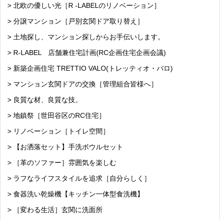
> 北欧の優しい光［R -LABELのリノベーション］
> 分譲マンション［戸別玄関ドア取り替え］
> 土地探し、マンション探しからお手伝いします。
> R-LABEL 店舗兼住宅計画(RC企画住宅企画会議)
> 新築企画住宅 TRETTIO VALO(トレッティオ・バロ)
> マンション玄関ドアの交換［管理組合皆様へ］
> 良質な材、良質な技。
> 地鎮祭［世田谷区のRC住宅］
> リノベーション［トイレ空間］
> 【お洒落セット】手洗ボウルセット
> ［革のソファー］雰囲気を楽しむ
> ラフなライフスタイルを追求［自分らしく］
> 食器洗い乾燥機【キッチン一体型食洗機】
> ［変わる生活］玄関に洗面所