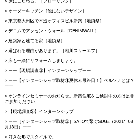
> 床にこだわる。［フローリング］
> オーダーキッチン［他にないデザイン］
> 東京都大田区で木造オフィスビル新築［地鎮祭］
> デニムでアクセントウォール［DENIMWALL］
> 建築家と建てる家［地鎮祭］
> 選ばれる理由があります。［相川スリーエフ］
> 床も一緒にリフォームしましょう。
> ーー【現場調査③】インターンシップーー
> ーー【インターンシップ取材④夏休み最終日！】ペルソナとは？
ーー
> オンラインセミナーのお知らせ。新築住宅をご検討中の方は是非
ご参加ください。
> 【現場調査②】インターンシップ
> ーー［インターンシップ取材③］SATOで繋ぐSDGs（2021年08
月18日）ーー
> 好きな形でスタイルで。