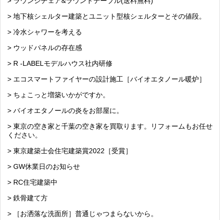
> ラウンジチェア&ラウンドテーブル(送料無料)
> 地下核シェルター建築とユニット型核シェルターとその値段。
> 冷水シャワーを考える
> ウッドパネルの存在感
> R -LABELモデルハウス社内研修
> エコスマートファイヤーの設計施工［バイオエタノール暖炉］
> ちょこっと増築いかがですか。
> バイオエタノールの炎をお部屋に。
> 東京の空き家と千葉の空き家を買取ります。リフォームもお任せ
ください。
> 東京建築士会住宅建築賞2022［受賞］
> GW休業日のお知らせ
> RC住宅建築中
> 鉄骨建て方
> ［お洒落な洗面所］普通じゃつまらないから。