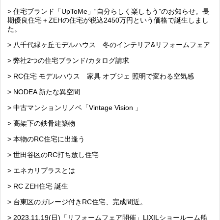
> 住宅ブランド「UpToMe」“自分らしく楽しもう”のお知らせ。長
期優良住宅＋ZEHの住宅が税込2450万円という価格で誕生しまし
た。
> 八千代緑ヶ丘モデルハウス 冬のインテリア&リフォームフェア
> 弊社2つの住宅ブランド/カタログ請求
> RC住宅 モデルハウス 家具 オブジェ 照明で変わる空気感
> NODEA 新たな異空間
> 中古マンションリノベ「Vintage Vision 」
> 高架下の鉄骨建築物
> 本物のRC住宅に出逢う
> 世田谷区のRC打ち放し住宅
> エネカリプラスとは
> RC ZEH住宅 誕生
> 台東区のガレージ付きRC住宅、完成間近。
> 2023.11.19(日)「リフォームフェア開催」LIXILショールーム船