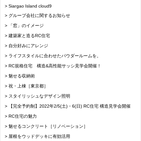
> Siargao Island cloud9
> グループ会社に関するお知らせ
> 「窓」のイメージ
> 建築家と造るRC住宅
> 自分好みにアレンジ
> ライフスタイルに合わせたパウダールームを。
> RC規格住宅 構造&高性能サッシ見学会開催！
> 魅せる収納術
> 祝・上棟［東京都］
> スタイリッシュなデザイン照明
> 【完全予約制】2022年2/5(土)・6(日) RC住宅 構造見学会開催
> RC住宅の魅力
> 魅せるコンクリート［リノベーション］
> 屋根をウッドデッキに有効活用