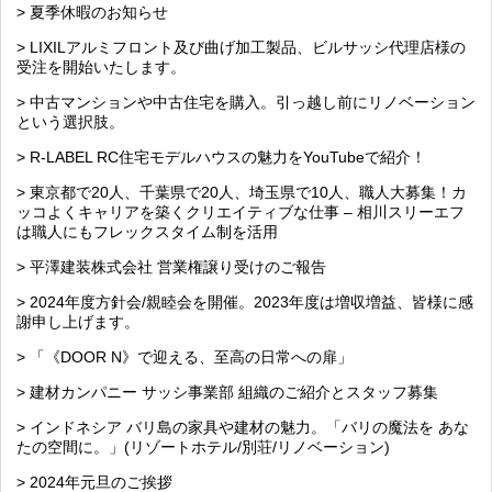
> 夏季休暇のお知らせ
> LIXILアルミフロント及び曲げ加工製品、ビルサッシ代理店様の
受注を開始いたします。
> 中古マンションや中古住宅を購入。引っ越し前にリノベーション
という選択肢。
> R-LABEL RC住宅モデルハウスの魅力をYouTubeで紹介！
> 東京都で20人、千葉県で20人、埼玉県で10人、職人大募集！カ
ッコよくキャリアを築くクリエイティブな仕事 – 相川スリーエフ
は職人にもフレックスタイム制を活用
> 平澤建装株式会社 営業権譲り受けのご報告
> 2024年度方針会/親睦会を開催。2023年度は増収増益、皆様に感
謝申し上げます。
> 「《DOOR N》で迎える、至高の日常への扉」
> 建材カンパニー サッシ事業部 組織のご紹介とスタッフ募集
> インドネシア バリ島の家具や建材の魅力。「バリの魔法を あな
たの空間に。」(リゾートホテル/別荘/リノベーション)
> 2024年元旦のご挨拶