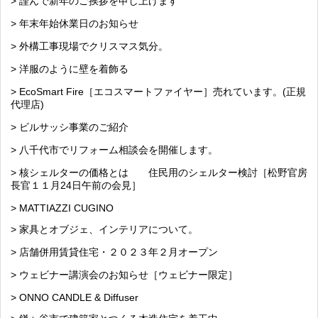
> 謹んで新年のご挨拶を申し上げます
> 年末年始休業日のお知らせ
> 外構工事現場でクリスマス気分。
> 洋服のように壁を着飾る
> EcoSmart Fire［エコスマートファイヤー］売れています。(正規
代理店)
> ビルサッシ事業のご紹介
> 八千代市でリフォーム相談会を開催します。
> 核シェルターの価格とは 住民用のシェルター検討［松野官房
長官１１月24日午前の会見］
> MATTIAZZI CUGINO
> 家具とオブジェ、インテリアについて。
> 店舗併用賃貸住宅・２０２３年２月オープン
> ウェビナー講演会のお知らせ［ウェビナー限定］
> ONNO CANDLE & Diffuser