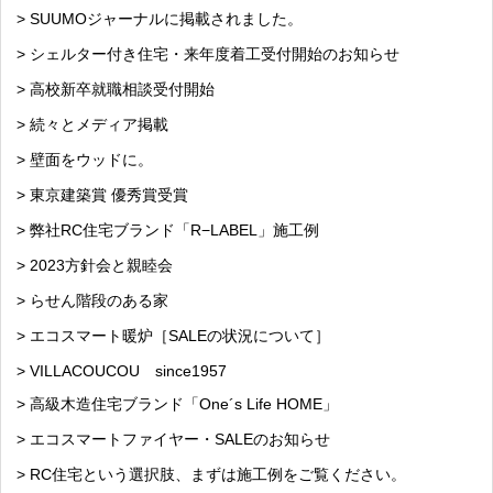
> SUUMOジャーナルに掲載されました。
> シェルター付き住宅・来年度着工受付開始のお知らせ
> 高校新卒就職相談受付開始
> 続々とメディア掲載
> 壁面をウッドに。
> 東京建築賞 優秀賞受賞
> 弊社RC住宅ブランド「R−LABEL」施工例
> 2023方針会と親睦会
> らせん階段のある家
> エコスマート暖炉［SALEの状況について］
> VILLACOUCOU since1957
> 高級木造住宅ブランド「One´s Life HOME」
> エコスマートファイヤー・SALEのお知らせ
> RC住宅という選択肢、まずは施工例をご覧ください。