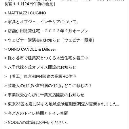
長官１１月24日午前の会見］
> MATTIAZZI CUGINO
> 家具とオブジェ、インテリアについて。
> 店舗併用賃貸住宅・２０２３年２月オープン
> ウェビナー講演会のお知らせ［ウェビナー限定］
> ONNO CANDLE & Diffuser
> 鎌ヶ谷市で建築家とつくる木造住宅を着工中
> 八千代緑ヶ丘オフィス開設のお知らせ
> ［着工］東京都内4階建の高級RC住宅
> 芸能人の住宅や富裕層の住宅はどこに頼むの？
> 事業譲受ならびに千葉支店開設のお知らせ
> 東京23区地震に関する地域危険度測定調査が更新されました。
> 今どきのトイレ時間とトイレ空間
> NODEAの建築はお任せください。