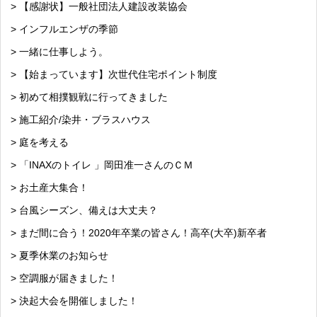
> 【感謝状】一般社団法人建設改装協会
> インフルエンザの季節
> 一緒に仕事しよう。
> 【始まっています】次世代住宅ポイント制度
> 初めて相撲観戦に行ってきました
> 施工紹介/染井・ブラスハウス
> 庭を考える
> 「INAXのトイレ 」岡田准一さんのＣＭ
> お土産大集合！
> 台風シーズン、備えは大丈夫？
> まだ間に合う！2020年卒業の皆さん！高卒(大卒)新卒者
> 夏季休業のお知らせ
> 空調服が届きました！
> 決起大会を開催しました！