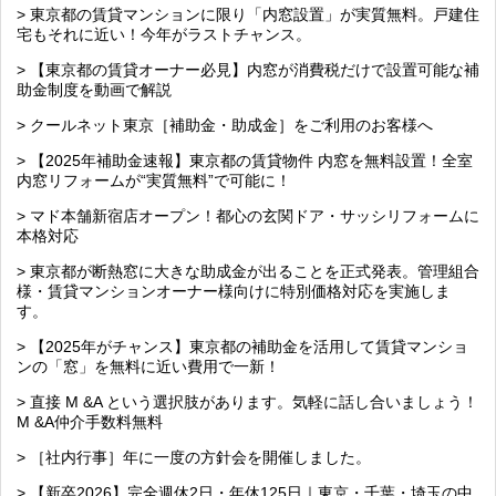
> 東京都の賃貸マンションに限り「内窓設置」が実質無料。戸建住
宅もそれに近い！今年がラストチャンス。
> 【東京都の賃貸オーナー必見】内窓が消費税だけで設置可能な補
助金制度を動画で解説
> クールネット東京［補助金・助成金］をご利用のお客様へ
> 【2025年補助金速報】東京都の賃貸物件 内窓を無料設置！全室
内窓リフォームが“実質無料”で可能に！
> マド本舗新宿店オープン！都心の玄関ドア・サッシリフォームに
本格対応
> 東京都が断熱窓に大きな助成金が出ることを正式発表。管理組合
様・賃貸マンションオーナー様向けに特別価格対応を実施しま
す。
> 【2025年がチャンス】東京都の補助金を活用して賃貸マンショ
ンの「窓」を無料に近い費用で一新！
> 直接 M &A という選択肢があります。気軽に話し合いましょう！
M &A仲介手数料無料
> ［社内行事］年に一度の方針会を開催しました。
> 【新卒2026】完全週休2日・年休125日｜東京・千葉・埼玉の中