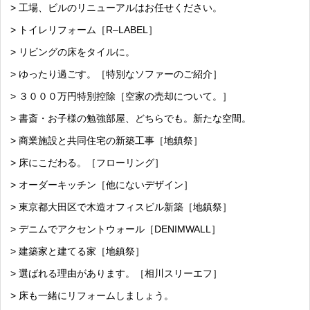
> 工場、ビルのリニューアルはお任せください。
> トイレリフォーム［R–LABEL］
> リビングの床をタイルに。
> ゆったり過ごす。［特別なソファーのご紹介］
> ３０００万円特別控除［空家の売却について。］
> 書斎・お子様の勉強部屋、どちらでも。新たな空間。
> 商業施設と共同住宅の新築工事［地鎮祭］
> 床にこだわる。［フローリング］
> オーダーキッチン［他にないデザイン］
> 東京都大田区で木造オフィスビル新築［地鎮祭］
> デニムでアクセントウォール［DENIMWALL］
> 建築家と建てる家［地鎮祭］
> 選ばれる理由があります。［相川スリーエフ］
> 床も一緒にリフォームしましょう。