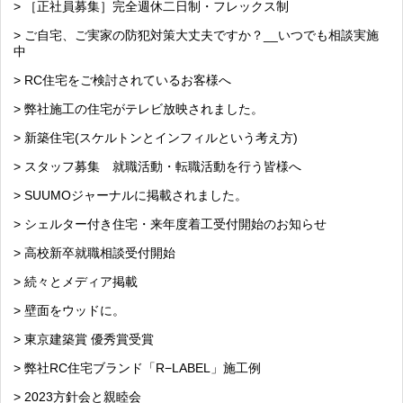
> ［正社員募集］完全週休二日制・フレックス制
> ご自宅、ご実家の防犯対策大丈夫ですか？__いつでも相談実施
中
> RC住宅をご検討されているお客様へ
> 弊社施工の住宅がテレビ放映されました。
> 新築住宅(スケルトンとインフィルという考え方)
> スタッフ募集 就職活動・転職活動を行う皆様へ
> SUUMOジャーナルに掲載されました。
> シェルター付き住宅・来年度着工受付開始のお知らせ
> 高校新卒就職相談受付開始
> 続々とメディア掲載
> 壁面をウッドに。
> 東京建築賞 優秀賞受賞
> 弊社RC住宅ブランド「R−LABEL」施工例
> 2023方針会と親睦会