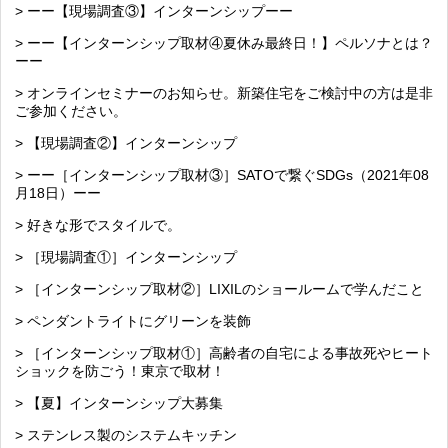
> ーー【現場調査③】インターンシップーー
> ーー【インターンシップ取材④夏休み最終日！】ペルソナとは？
ーー
> オンラインセミナーのお知らせ。新築住宅をご検討中の方は是非
ご参加ください。
> 【現場調査②】インターンシップ
> ーー［インターンシップ取材③］SATOで繋ぐSDGs（2021年08
月18日）ーー
> 好きな形でスタイルで。
> ［現場調査①］インターンシップ
> ［インターンシップ取材②］LIXILのショールームで学んだこと
> ペンダントライトにグリーンを装飾
> ［インターンシップ取材①］高齢者の自宅による事故死やヒート
ショックを防ごう！東京で取材！
> 【夏】インターンシップ大募集
> ステンレス製のシステムキッチン