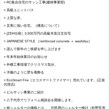
> RC集合住宅のサッシ工事(建材事業部)
> 高級ユニットバス
> 上質な床。
> 災害に強い住宅。［構造について］
> [ZEH仕様］3,500万円の高級木造注文住宅
> JAPANESE STYLE ［reinforced concrete ＋ washitsu］
> 謹んで新年のご挨拶を申し上げます
> 年末年始休業日のお知らせ
> 外構工事現場でクリスマス気分。
> 洋服のように壁を着飾る
> EcoSmart Fire［エコスマートファイヤー］売れています。(正規
代理店)
> ビルサッシ事業のご紹介
> 八千代市でリフォーム相談会を開催します。
> 核シェルターの価格とは 住民用のシェルター検討［松野官房