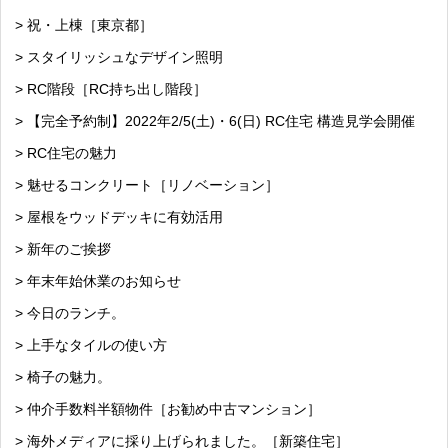
> 祝・上棟［東京都］
> スタイリッシュなデザイン照明
> RC階段［RC持ち出し階段］
> 【完全予約制】2022年2/5(土)・6(日) RC住宅 構造見学会開催
> RC住宅の魅力
> 魅せるコンクリート［リノベーション］
> 屋根をウッドデッキに有効活用
> 新年のご挨拶
> 年末年始休業のお知らせ
> 今日のランチ。
> 上手なタイルの使い方
> 椅子の魅力。
> 仲介手数料半額物件［お勧め中古マンション］
> 海外メディアに採り上げられました。［新築住宅］