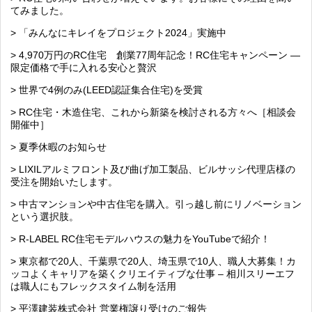
てみました。
> 「みんなにキレイをプロジェクト2024」実施中
> 4,970万円のRC住宅 創業77周年記念！RC住宅キャンペーン ―
限定価格で手に入れる安心と贅沢
> 世界で4例のみ(LEED認証集合住宅)を受賞
> RC住宅・木造住宅、これから新築を検討される方々へ［相談会
開催中］
> 夏季休暇のお知らせ
> LIXILアルミフロント及び曲げ加工製品、ビルサッシ代理店様の
受注を開始いたします。
> 中古マンションや中古住宅を購入。引っ越し前にリノベーション
という選択肢。
> R-LABEL RC住宅モデルハウスの魅力をYouTubeで紹介！
> 東京都で20人、千葉県で20人、埼玉県で10人、職人大募集！カ
ッコよくキャリアを築くクリエイティブな仕事 – 相川スリーエフ
は職人にもフレックスタイム制を活用
> 平澤建装株式会社 営業権譲り受けのご報告