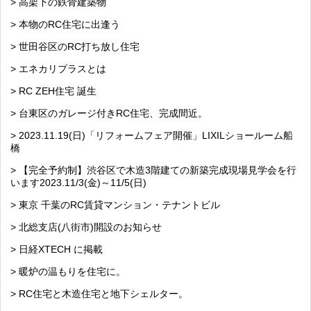
> 高架下の鉄骨建築物
> 本物のRC住宅に出逢う
> 世田谷区のRC打ち放し住宅
> エネカリプラスとは
> RC ZEH住宅 誕生
> 台東区のガレージ付きRC住宅、完成間近。
> 2023.11.19(日)「リフォームフェア開催」LIXILショールーム船
橋
> 【完全予約制】渋谷区で木造3階建ての新築完成現場見学会を行
います2023.11/3(金)～11/5(日)
> 東京 千葉のRC賃貸マンション・テナントビル
> 北総支店(八街市)開設のお知らせ
> 日経XTECH に掲載
> 暖炉の温もりを住宅に。
> RC住宅と木造住宅と地下シェルター。