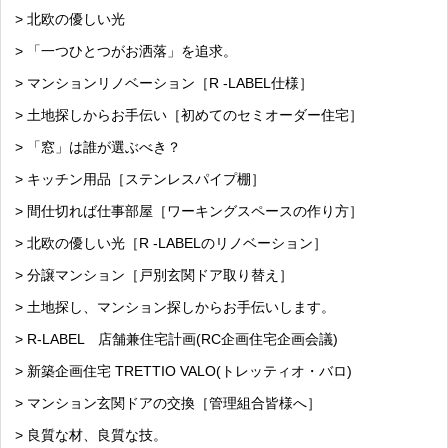
> 北欧の優しい光
> 「一つひとつがお洒落」を追求。
> マンションリノベーション［R -LABEL仕様］
> 土地探しからお手伝い［初めてのセミオーダー住宅］
> 「窓」は誰が選ぶべき？
> キッチン用品［ステンレスパイプ棚］
> 間仕切れば仕事部屋［ワーキングスペースの作り方］
> 北欧の優しい光［R -LABELのリノベーション］
> 分譲マンション［戸別玄関ドア取り替え］
> 土地探し、マンション探しからお手伝いします。
> R-LABEL 店舗兼住宅計画(RC企画住宅企画会議)
> 新築企画住宅 TRETTIO VALO(トレッティオ・バロ)
> マンション玄関ドアの交換［管理組合皆様へ］
> 良質な材、良質な技。