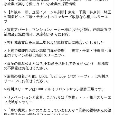
小企業で楽しく働こう！中小企業の採用情報
> 【外観を一新、企業イメージを刷新】東京・千葉・神奈川・埼玉
の商業ビル・工場・テナントのファサード改修なら相川スリーエ
フ
> 賃貸アパート、マンションオーナー様にお得な情報。内窓設置で
補助金と減価償却。東京都がさらにお得。
> 弊社城東支店を三郷工場および船橋支店に統合いたしました
> 上質で機能性の高い高級門扉が登場 東京・千葉・神奈川・埼
玉のデザイン外構は相川スリーエフへ
> 資産の組み替えとは？ 不動産を活用してみませんか？ 船橋市
の不動産はお任せください。
> 浴槽の脱着が可能。LIXIL「bathtope（バストープ）」は相川ス
リーエフにお任せください。
> 相川スリーエフはLIXILアルミフロントサッシ製作工場です。
> リノベーションと家具、こだわりは「本物」・・・相川スリーエ
フ成城ギャラリー
> 「寒い実家」をそのままにしていませんか？高齢の親御さんの健
康を守るための断熱リフォームのすすめ