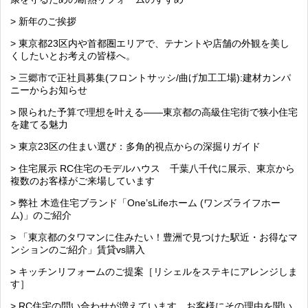
> 新年のご挨拶
> 東京都23区内や首都圏エリアで、テナントや店舗の外観を美し
くしたいとお考えの皆様へ。
> 三郷市で正社員募集(フロントサッシ/曲げ加工工場):建材カンパ
ニーからお知らせ
> 限られた予算で理想を叶える――東京都の高級住宅街で狭小住宅
を建てる魅力
> 東京23区の住まい選び：多角的視点からの深掘りガイド
> 住宅展示 RC住宅のモデルハウス 千葉八千代に展示、東京から
複数のお客様がご来場しています
> 弊社 木造住宅ブランド「One’sLifeホーム (ワンズライフホー
ム)」のご紹介
> 「東京都のタワマンに住みたい！豊洲で見つけた駅近・お得なマ
ンションのご紹介」賃貸vs購入
> キッチンリフォームのご提案［リシェルをステキにアレンジしま
す］
> RC住宅の問い合わせが増えています。お客様にその理由を聞い