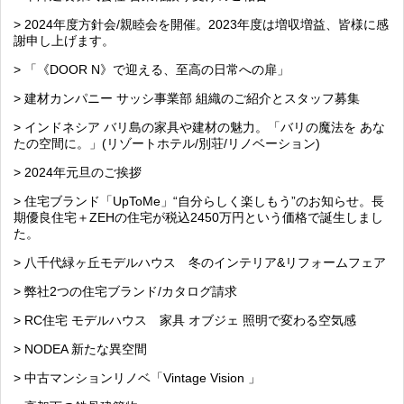
> 2024年度方針会/親睦会を開催。2023年度は増収増益、皆様に感
謝申し上げます。
> 「《DOOR N》で迎える、至高の日常への扉」
> 建材カンパニー サッシ事業部 組織のご紹介とスタッフ募集
> インドネシア バリ島の家具や建材の魅力。「バリの魔法を あな
たの空間に。」(リゾートホテル/別荘/リノベーション)
> 2024年元旦のご挨拶
> 住宅ブランド「UpToMe」“自分らしく楽しもう”のお知らせ。長
期優良住宅＋ZEHの住宅が税込2450万円という価格で誕生しまし
た。
> 八千代緑ヶ丘モデルハウス 冬のインテリア&リフォームフェア
> 弊社2つの住宅ブランド/カタログ請求
> RC住宅 モデルハウス 家具 オブジェ 照明で変わる空気感
> NODEA 新たな異空間
> 中古マンションリノベ「Vintage Vision 」