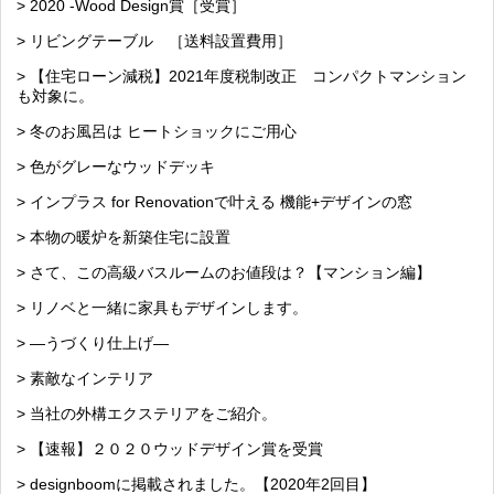
> 2020 -Wood Design賞［受賞］
> リビングテーブル ［送料設置費用］
> 【住宅ローン減税】2021年度税制改正 コンパクトマンション
も対象に。
> 冬のお風呂は ヒートショックにご用心
> 色がグレーなウッドデッキ
> インプラス for Renovationで叶える 機能+デザインの窓
> 本物の暖炉を新築住宅に設置
> さて、この高級バスルームのお値段は？【マンション編】
> リノベと一緒に家具もデザインします。
> —うづくり仕上げ—
> 素敵なインテリア
> 当社の外構エクステリアをご紹介。
> 【速報】２０２０ウッドデザイン賞を受賞
> designboomに掲載されました。【2020年2回目】