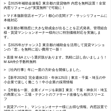
> 【2025年補助金速報】東京都の賃貸物件 内窓を無料設置！全室
内窓リフォームが“実質無料”で可能に！
> マド本舗新宿店オープン！都心の玄関ドア・サッシリフォームに
本格対応
> 東京都が断熱窓に大きな助成金が出ることを正式発表。管理組合
様・賃貸マンションオーナー様向けに特別価格対応を実施しま
す。
> 【2025年がチャンス】東京都の補助金を活用して賃貸マンショ
ンの「窓」を無料に近い費用で一新！
> 直接 M &A という選択肢があります。気軽に話し合いましょう！
M &A仲介手数料無料
> ［社内行事］年に一度の方針会を開催しました。
> 【新卒2026】完全週休2日・年休125日｜東京・千葉・埼玉の中
小企業で楽しく働こう！中小企業の採用情報
> 【外観を一新、企業イメージを刷新】東京・千葉・神奈川・埼玉
の商業ビル・工場・テナントのファサード改修なら相川スリーエ
フ
> 賃貸アパート、マンションオーナー様にお得な情報。内窓設置で