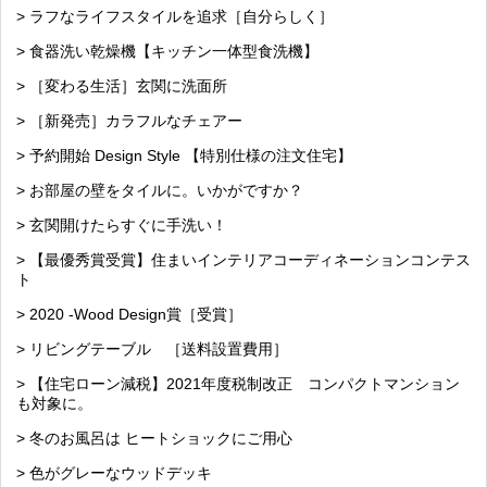
> ラフなライフスタイルを追求［自分らしく］
> 食器洗い乾燥機【キッチン一体型食洗機】
> ［変わる生活］玄関に洗面所
> ［新発売］カラフルなチェアー
> 予約開始 Design Style 【特別仕様の注文住宅】
> お部屋の壁をタイルに。いかがですか？
> 玄関開けたらすぐに手洗い！
> 【最優秀賞受賞】住まいインテリアコーディネーションコンテス
ト
> 2020 -Wood Design賞［受賞］
> リビングテーブル ［送料設置費用］
> 【住宅ローン減税】2021年度税制改正 コンパクトマンション
も対象に。
> 冬のお風呂は ヒートショックにご用心
> 色がグレーなウッドデッキ