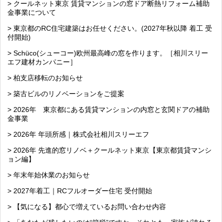
> クールネット東京 賃貸マンションの窓ドア断熱リフォーム補助
金事業について
> 東京都のRC住宅建築はお任せください。(2027年秋以降 着工 受
付開始)
> Schüco(シューコー)欧州最高峰の窓を作ります。［相川スリー
エフ建材カンパニー］
> 柏支店移転のお知らせ
> 築古ビルのリノベーションをご提案
> 2026年 東京都にある賃貸マンションの内窓と玄関ドアの補助
金事業
> 2026年 年頭所感｜株式会社相川スリーエフ
> 2026年 先進的窓リノベ＋クールネット東京【東京都賃貸マンシ
ョン編】
> 年末年始休業のお知らせ
> 2027年着工｜RCフルオーダー住宅 受付開始
> 【気になる】都心で増えているお問い合わせ内容