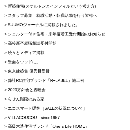
> 新築住宅(スケルトンとインフィルという考え方)
> スタッフ募集 就職活動・転職活動を行う皆様へ
> SUUMOジャーナルに掲載されました。
> シェルター付き住宅・来年度着工受付開始のお知らせ
> 高校新卒就職相談受付開始
> 続々とメディア掲載
> 壁面をウッドに。
> 東京建築賞 優秀賞受賞
> 弊社RC住宅ブランド「R−LABEL」施工例
> 2023方針会と親睦会
> らせん階段のある家
> エコスマート暖炉［SALEの状況について］
> VILLACOUCOU since1957
> 高級木造住宅ブランド「One´s Life HOME」