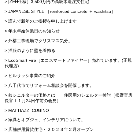
> [ZEH仕様］3,500万円の高級木造注文住宅
> JAPANESE STYLE ［reinforced concrete ＋ washitsu］
> 謹んで新年のご挨拶を申し上げます
> 年末年始休業日のお知らせ
> 外構工事現場でクリスマス気分。
> 洋服のように壁を着飾る
> EcoSmart Fire［エコスマートファイヤー］売れています。(正規
代理店)
> ビルサッシ事業のご紹介
> 八千代市でリフォーム相談会を開催します。
> 核シェルターの価格とは 住民用のシェルター検討［松野官房
長官１１月24日午前の会見］
> MATTIAZZI CUGINO
> 家具とオブジェ、インテリアについて。
> 店舗併用賃貸住宅・２０２３年２月オープン