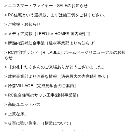
> エコスマートファイヤー・SALEのお知らせ
> RC住宅という選択肢、まずは施工例をご覧ください。
> ご挨拶・お知らせ
> メディア掲載［LEED for HOMES 国内4例目]
> 断熱内窓補助金事業［建材事業部よりお知らせ］
> RC住宅ブランド［RｰLABEL］ホームページリニューアルのお知
らせ
> 【お礼】たくさんのご来場ありがとうございました。
> 建材事業部よりお得な情報［過去最大の内窓値引祭り］
> 鈴森VILLAGE［完成見学会のご案内］
> RC集合住宅のサッシ工事(建材事業部)
> 高級ユニットバス
> 上質な床。
> 災害に強い住宅。［構造について］