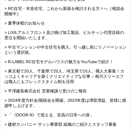
> RC住宅・木造住宅、これから新築を検討される方々へ［相談会
開催中］
> 夏季休暇のお知らせ
> LIXILアルミフロント及び曲げ加工製品、ビルサッシ代理店様の
受注を開始いたします。
> 中古マンションや中古住宅を購入。引っ越し前にリノベーション
という選択肢。
> R-LABEL RC住宅モデルハウスの魅力をYouTubeで紹介！
> 東京都で20人、千葉県で20人、埼玉県で10人、職人大募集！カ
ッコよくキャリアを築くクリエイティブな仕事 – 相川スリーエフ
は職人にもフレックスタイム制を活用
> 平澤建装株式会社 営業権譲り受けのご報告
> 2024年度方針会/親睦会を開催。2023年度は増収増益、皆様に感
謝申し上げます。
> 「《DOOR N》で迎える、至高の日常への扉」
> 建材カンパニー サッシ事業部 組織のご紹介とスタッフ募集