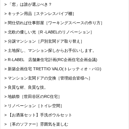
> 「窓」は誰が選ぶべき？
> キッチン用品［ステンレスパイプ棚］
> 間仕切れば仕事部屋［ワーキングスペースの作り方］
> 北欧の優しい光［R -LABELのリノベーション］
> 分譲マンション［戸別玄関ドア取り替え］
> 土地探し、マンション探しからお手伝いします。
> R-LABEL 店舗兼住宅計画(RC企画住宅企画会議)
> 新築企画住宅 TRETTIO VALO(トレッティオ・バロ)
> マンション玄関ドアの交換［管理組合皆様へ］
> 良質な材、良質な技。
> 地鎮祭［世田谷区のRC住宅］
> リノベーション［トイレ空間］
> 【お洒落セット】手洗ボウルセット
> ［革のソファー］雰囲気を楽しむ