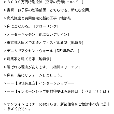
> ３０００万円特別控除［空家の売却について。］
> 書斎・お子様の勉強部屋、どちらでも。新たな空間。
> 商業施設と共同住宅の新築工事［地鎮祭］
> 床にこだわる。［フローリング］
> オーダーキッチン［他にないデザイン］
> 東京都大田区で木造オフィスビル新築［地鎮祭］
> デニムでアクセントウォール［DENIMWALL］
> 建築家と建てる家［地鎮祭］
> 選ばれる理由があります。［相川スリーエフ］
> 床も一緒にリフォームしましょう。
> ーー【現場調査③】インターンシップーー
> ーー【インターンシップ取材④夏休み最終日！】ペルソナとは？
ーー
> オンラインセミナーのお知らせ。新築住宅をご検討中の方は是非
ご参加ください。