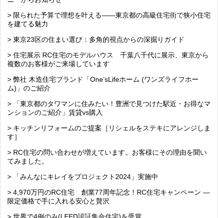
> 限られた予算で理想を叶える――東京都の高級住宅街で狭小住宅
を建てる魅力
> 東京23区の住まい選び：多角的視点からの深掘りガイド
> 住宅展示 RC住宅のモデルハウス 千葉八千代に展示、東京から
複数のお客様がご来場しています
> 弊社 木造住宅ブランド「One’sLifeホーム (ワンズライフホー
ム)」のご紹介
> 「東京都のタワマンに住みたい！豊洲で見つけた駅近・お得なマ
ンションのご紹介」賃貸vs購入
> キッチンリフォームのご提案［リシェルをステキにアレンジしま
す］
> RC住宅の問い合わせが増えています。お客様にその理由を聞い
てみました。
> 「みんなにキレイをプロジェクト2024」実施中
> 4,970万円のRC住宅 創業77周年記念！RC住宅キャンペーン ―
限定価格で手に入れる安心と贅沢
> 世界で4例のみ(LEED認証集合住宅)を受賞