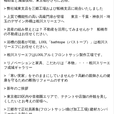
補助金と減価償却。東京都がさらにお得。
> 弊社城東支店を三郷工場および船橋支店に統合いたしました
> 上質で機能性の高い高級門扉が登場 東京・千葉・神奈川・埼
玉のデザイン外構は相川スリーエフへ
> 資産の組み替えとは？ 不動産を活用してみませんか？ 船橋市
の不動産はお任せください。
> 浴槽の脱着が可能。LIXIL「bathtope（バストープ）」は相川ス
リーエフにお任せください。
> 相川スリーエフはLIXILアルミフロントサッシ製作工場です。
> リノベーションと家具、こだわりは「本物」・・・相川スリーエ
フ成城ギャラリー
> 「寒い実家」をそのままにしていませんか？高齢の親御さんの健
康を守るための断熱リフォームのすすめ
> 新年のご挨拶
> 東京都23区内や首都圏エリアで、テナントや店舗の外観を美し
くしたいとお考えの皆様へ。
> 三郷市で正社員募集(フロントサッシ/曲げ加工工場):建材カンパ
ニーからお知らせ