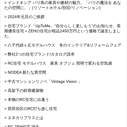
> インドネシア バリ島の家具や建材の魅力。「バリの魔法を あな
たの空間に。」(リゾートホテル/別荘/リノベーション)
> 2024年元旦のご挨拶
> 住宅ブランド「UpToMe」“自分らしく楽しもう”のお知らせ。長
期優良住宅＋ZEHの住宅が税込2450万円という価格で誕生しまし
た。
> 八千代緑ヶ丘モデルハウス 冬のインテリア&リフォームフェア
> 弊社2つの住宅ブランド/カタログ請求
> RC住宅 モデルハウス 家具 オブジェ 照明で変わる空気感
> NODEA 新たな異空間
> 中古マンションリノベ「Vintage Vision 」
> 高架下の鉄骨建築物
> 本物のRC住宅に出逢う
> 世田谷区のRC打ち放し住宅
> エネカリプラスとは
> RC ZEH住宅 誕生