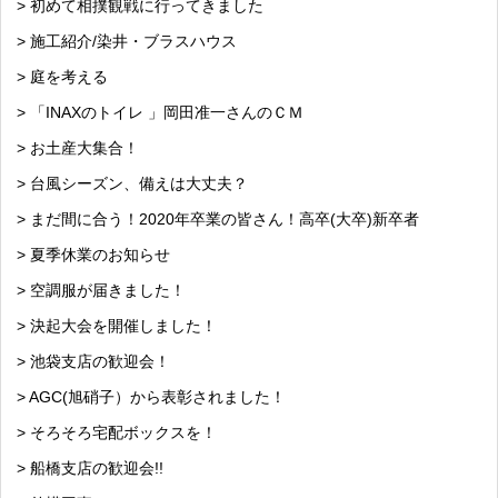
> 初めて相撲観戦に行ってきました
> 施工紹介/染井・ブラスハウス
> 庭を考える
> 「INAXのトイレ 」岡田准一さんのＣＭ
> お土産大集合！
> 台風シーズン、備えは大丈夫？
> まだ間に合う！2020年卒業の皆さん！高卒(大卒)新卒者
> 夏季休業のお知らせ
> 空調服が届きました！
> 決起大会を開催しました！
> 池袋支店の歓迎会！
> AGC(旭硝子）から表彰されました！
> そろそろ宅配ボックスを！
> 船橋支店の歓迎会!!