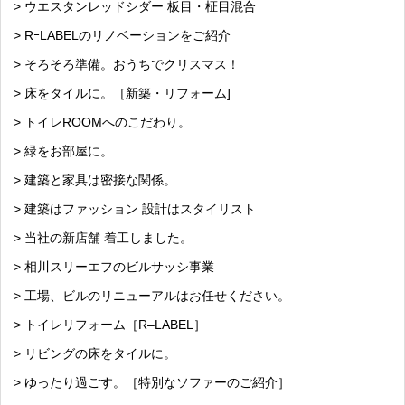
> ウエスタンレッドシダー 板目・柾目混合
> RｰLABELのリノベーションをご紹介
> そろそろ準備。おうちでクリスマス！
> 床をタイルに。［新築・リフォーム]
> トイレROOMへのこだわり。
> 緑をお部屋に。
> 建築と家具は密接な関係。
> 建築はファッション 設計はスタイリスト
> 当社の新店舗 着工しました。
> 相川スリーエフのビルサッシ事業
> 工場、ビルのリニューアルはお任せください。
> トイレリフォーム［R–LABEL］
> リビングの床をタイルに。
> ゆったり過ごす。［特別なソファーのご紹介］