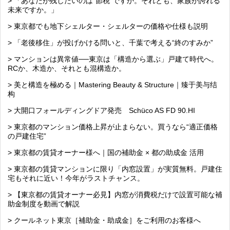
> 「あなたが残したいのは“節税”ですか。それとも、家族が誇れる
未来ですか。」
> 東京都でも地下シェルター・シェルターの価格や仕様も説明
> 「老後移住」が投げかける問いと、千葉で考える“終のすみか”
> マンションは異常値──東京は「構造から選ぶ」戸建て時代へ。
RCか、木造か、それとも混構造か。
> 美と構造を極める｜Mastering Beauty & Structure｜臻于美与结
构
> 大開口フォールディングドア発売 Schüco AS FD 90.HI
> 東京都のマンション価格上昇が止まらない。買うなら“適正価格
の戸建住宅”
> 東京都の賃貸オーナー様へ｜国の補助金 × 都の助成金 活用
> 東京都の賃貸マンションに限り「内窓設置」が実質無料。戸建住
宅もそれに近い！今年がラストチャンス。
> 【東京都の賃貸オーナー必見】内窓が消費税だけで設置可能な補
助金制度を動画で解説
> クールネット東京［補助金・助成金］をご利用のお客様へ