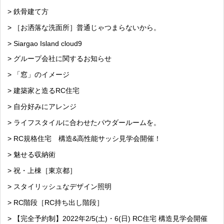
> 鉄骨建て方
> ［お洒落な洗面所］普通じゃつまらないから。
> Siargao Island cloud9
> グループ会社に関するお知らせ
> 「窓」のイメージ
> 建築家と造るRC住宅
> 自分好みにアレンジ
> ライフスタイルに合わせたパウダールームを。
> RC規格住宅 構造&高性能サッシ見学会開催！
> 魅せる収納術
> 祝・上棟［東京都］
> スタイリッシュなデザイン照明
> RC階段［RC持ち出し階段］
> 【完全予約制】2022年2/5(土)・6(日) RC住宅 構造見学会開催