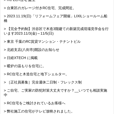
> 台東区のガレージ付きRC住宅、完成間近。
> 2023.11.19(日)「リフォームフェア開催」LIXILショールーム船
橋
> 【完全予約制】渋谷区で木造3階建ての新築完成現場見学会を行
います2023.11/3(金)～11/5(日)
> 東京 千葉のRC賃貸マンション・テナントビル
> 北総支店(八街市)開設のお知らせ
> 日経XTECH に掲載
> 暖炉の温もりを住宅に。
> RC住宅と木造住宅と地下シェルター。
> ［正社員募集］完全週休二日制・フレックス制
> ご自宅、ご実家の防犯対策大丈夫ですか？__いつでも相談実施
中
> RC住宅をご検討されているお客様へ
> 弊社施工の住宅がテレビ放映されました。