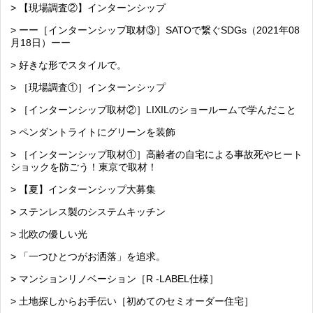
> 【現場調査②】インターンシップ
> ーー［インターンシップ取材③］SATOで繋ぐSDGs（2021年08
月18日）ーー
> 好きな形でスタイルで。
> ［現場調査①］インターンシップ
> ［インターンシップ取材②］LIXILのショールームで学んだこと
> ペンダントライトにグリーンを装飾
> ［インターンシップ取材①］高齢者の自宅による事故死やヒート
ショックを防ごう！東京で取材！
> 【夏】インターンシップ大募集
> ステンレス製のシステムキッチン
> 北欧の優しい光
> 「一つひとつがお洒落」を追求。
> マンションリノベーション［R -LABEL仕様］
> 土地探しからお手伝い［初めてのセミオーダー住宅］