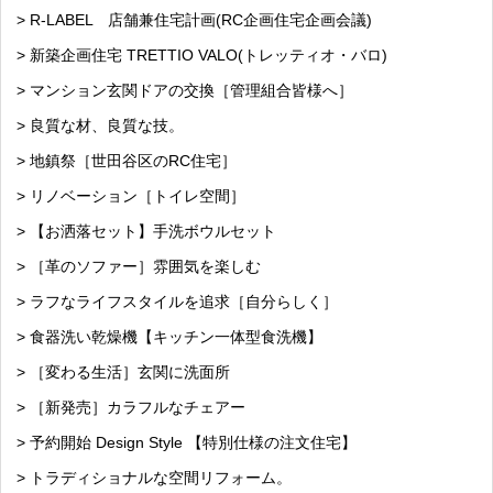
> R-LABEL 店舗兼住宅計画(RC企画住宅企画会議)
> 新築企画住宅 TRETTIO VALO(トレッティオ・バロ)
> マンション玄関ドアの交換［管理組合皆様へ］
> 良質な材、良質な技。
> 地鎮祭［世田谷区のRC住宅］
> リノベーション［トイレ空間］
> 【お洒落セット】手洗ボウルセット
> ［革のソファー］雰囲気を楽しむ
> ラフなライフスタイルを追求［自分らしく］
> 食器洗い乾燥機【キッチン一体型食洗機】
> ［変わる生活］玄関に洗面所
> ［新発売］カラフルなチェアー
> 予約開始 Design Style 【特別仕様の注文住宅】
> トラディショナルな空間リフォーム。