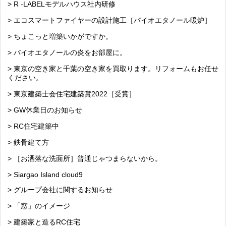
> R -LABELモデルハウス社内研修
> エコスマートファイヤーの設計施工［バイオエタノール暖炉］
> ちょこっと増築いかがですか。
> バイオエタノールの炎をお部屋に。
> 東京の空き家と千葉の空き家を買取ります。リフォームもお任せ
ください。
> 東京建築士会住宅建築賞2022［受賞］
> GW休業日のお知らせ
> RC住宅建築中
> 鉄骨建て方
> ［お洒落な洗面所］普通じゃつまらないから。
> Siargao Island cloud9
> グループ会社に関するお知らせ
> 「窓」のイメージ
> 建築家と造るRC住宅