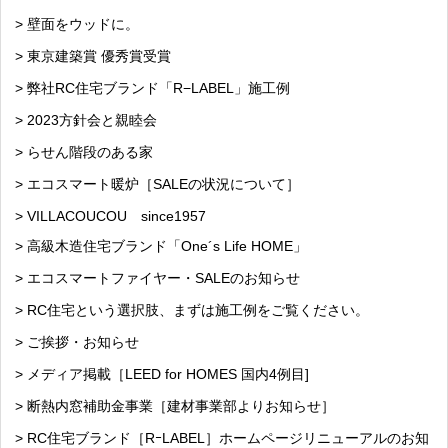
> 壁面をウッドに。
> 東京建築賞 優秀賞受賞
> 弊社RC住宅ブランド「R−LABEL」施工例
> 2023方針会と親睦会
> らせん階段のある家
> エコスマート暖炉［SALEの状況について］
> VILLACOUCOU since1957
> 高級木造住宅ブランド「One´s Life HOME」
> エコスマートファイヤー・SALEのお知らせ
> RC住宅という選択肢、まずは施工例をご覧ください。
> ご挨拶・お知らせ
> メディア掲載［LEED for HOMES 国内4例目]
> 断熱内窓補助金事業［建材事業部よりお知らせ］
> RC住宅ブランド［RｰLABEL］ホームページリニューアルのお知