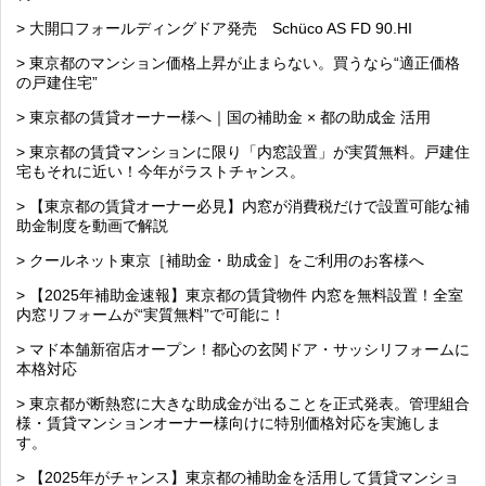
> 大開口フォールディングドア発売 Schüco AS FD 90.HI
> 東京都のマンション価格上昇が止まらない。買うなら“適正価格
の戸建住宅”
> 東京都の賃貸オーナー様へ｜国の補助金 × 都の助成金 活用
> 東京都の賃貸マンションに限り「内窓設置」が実質無料。戸建住
宅もそれに近い！今年がラストチャンス。
> 【東京都の賃貸オーナー必見】内窓が消費税だけで設置可能な補
助金制度を動画で解説
> クールネット東京［補助金・助成金］をご利用のお客様へ
> 【2025年補助金速報】東京都の賃貸物件 内窓を無料設置！全室
内窓リフォームが“実質無料”で可能に！
> マド本舗新宿店オープン！都心の玄関ドア・サッシリフォームに
本格対応
> 東京都が断熱窓に大きな助成金が出ることを正式発表。管理組合
様・賃貸マンションオーナー様向けに特別価格対応を実施しま
す。
> 【2025年がチャンス】東京都の補助金を活用して賃貸マンショ