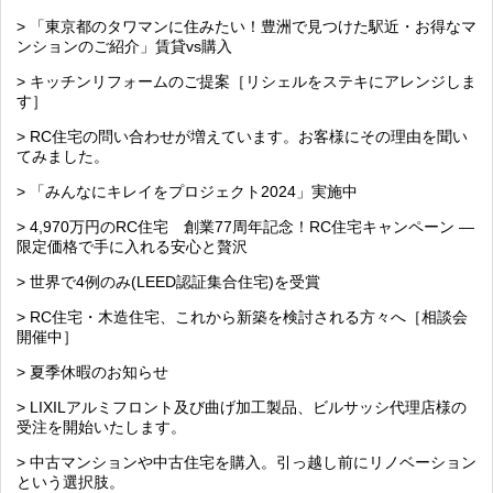
> 「東京都のタワマンに住みたい！豊洲で見つけた駅近・お得なマ
ンションのご紹介」賃貸vs購入
> キッチンリフォームのご提案［リシェルをステキにアレンジしま
す］
> RC住宅の問い合わせが増えています。お客様にその理由を聞い
てみました。
> 「みんなにキレイをプロジェクト2024」実施中
> 4,970万円のRC住宅 創業77周年記念！RC住宅キャンペーン ―
限定価格で手に入れる安心と贅沢
> 世界で4例のみ(LEED認証集合住宅)を受賞
> RC住宅・木造住宅、これから新築を検討される方々へ［相談会
開催中］
> 夏季休暇のお知らせ
> LIXILアルミフロント及び曲げ加工製品、ビルサッシ代理店様の
受注を開始いたします。
> 中古マンションや中古住宅を購入。引っ越し前にリノベーション
という選択肢。