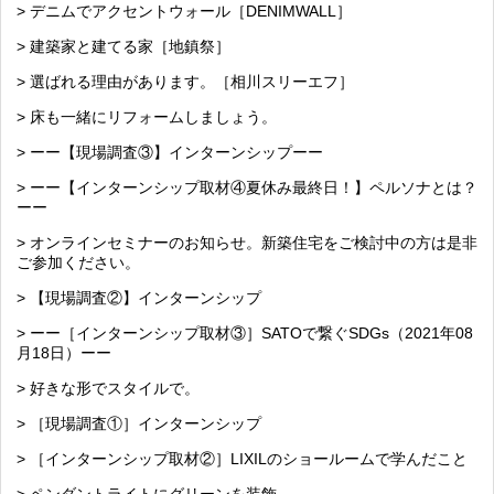
> デニムでアクセントウォール［DENIMWALL］
> 建築家と建てる家［地鎮祭］
> 選ばれる理由があります。［相川スリーエフ］
> 床も一緒にリフォームしましょう。
> ーー【現場調査③】インターンシップーー
> ーー【インターンシップ取材④夏休み最終日！】ペルソナとは？
ーー
> オンラインセミナーのお知らせ。新築住宅をご検討中の方は是非
ご参加ください。
> 【現場調査②】インターンシップ
> ーー［インターンシップ取材③］SATOで繋ぐSDGs（2021年08
月18日）ーー
> 好きな形でスタイルで。
> ［現場調査①］インターンシップ
> ［インターンシップ取材②］LIXILのショールームで学んだこと