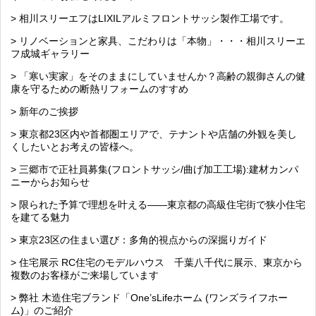
> 相川スリーエフはLIXILアルミフロントサッシ製作工場です。
> リノベーションと家具、こだわりは「本物」・・・相川スリーエ
フ成城ギャラリー
> 「寒い実家」をそのままにしていませんか？高齢の親御さんの健
康を守るための断熱リフォームのすすめ
> 新年のご挨拶
> 東京都23区内や首都圏エリアで、テナントや店舗の外観を美し
くしたいとお考えの皆様へ。
> 三郷市で正社員募集(フロントサッシ/曲げ加工工場):建材カンパ
ニーからお知らせ
> 限られた予算で理想を叶える――東京都の高級住宅街で狭小住宅
を建てる魅力
> 東京23区の住まい選び：多角的視点からの深掘りガイド
> 住宅展示 RC住宅のモデルハウス 千葉八千代に展示、東京から
複数のお客様がご来場しています
> 弊社 木造住宅ブランド「One’sLifeホーム (ワンズライフホー
ム)」のご紹介