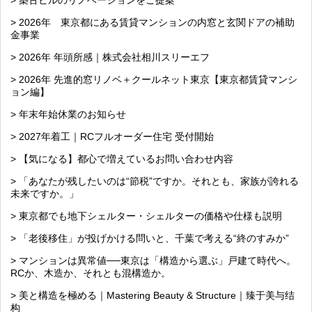
> 築古ビルのリノベーションをご提案
> 2026年 東京都にある賃貸マンションの内窓と玄関ドアの補助
金事業
> 2026年 年頭所感｜株式会社相川スリーエフ
> 2026年 先進的窓リノベ＋クールネット東京【東京都賃貸マンシ
ョン編】
> 年末年始休業のお知らせ
> 2027年着工｜RCフルオーダー住宅 受付開始
> 【気になる】都心で増えているお問い合わせ内容
> 「あなたが残したいのは“節税”ですか。それとも、家族が誇れる
未来ですか。」
> 東京都でも地下シェルター・シェルターの価格や仕様も説明
> 「老後移住」が投げかける問いと、千葉で考える“終のすみか”
> マンションは異常値──東京は「構造から選ぶ」戸建て時代へ。
RCか、木造か、それとも混構造か。
> 美と構造を極める｜Mastering Beauty & Structure｜臻于美与结
构