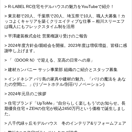
> R-LABEL RC住宅モデルハウスの魅力をYouTubeで紹介！
> 東京都で20人、千葉県で20人、埼玉県で10人、職人大募集！カ
ッコよくキャリアを築くクリエイティブな仕事 – 相川スリーエフ
は職人にもフレックスタイム制を活用
> 平澤建装株式会社 営業権譲り受けのご報告
> 2024年度方針会/親睦会を開催。2023年度は増収増益、皆様に感
謝申し上げます。
> 「《DOOR N》で迎える、至高の日常への扉」
> 建材カンパニー サッシ事業部 組織のご紹介とスタッフ募集
> インドネシア バリ島の家具や建材の魅力。「バリの魔法を あな
たの空間に。」(リゾートホテル/別荘/リノベーション)
> 2024年元旦のご挨拶
> 住宅ブランド「UpToMe」“自分らしく楽しもう”のお知らせ。長
期優良住宅＋ZEHの住宅が税込2450万円という価格で誕生しまし
た。
> 八千代緑ヶ丘モデルハウス 冬のインテリア&リフォームフェア