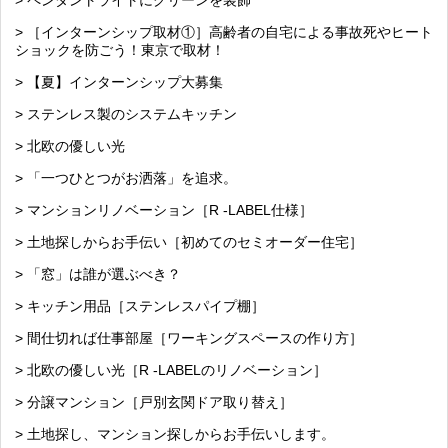
> ペンダントライトにグリーンを装飾
> ［インターンシップ取材①］高齢者の自宅による事故死やヒート
ショックを防ごう！東京で取材！
> 【夏】インターンシップ大募集
> ステンレス製のシステムキッチン
> 北欧の優しい光
> 「一つひとつがお洒落」を追求。
> マンションリノベーション［R -LABEL仕様］
> 土地探しからお手伝い［初めてのセミオーダー住宅］
> 「窓」は誰が選ぶべき？
> キッチン用品［ステンレスパイプ棚］
> 間仕切れば仕事部屋［ワーキングスペースの作り方］
> 北欧の優しい光［R -LABELのリノベーション］
> 分譲マンション［戸別玄関ドア取り替え］
> 土地探し、マンション探しからお手伝いします。