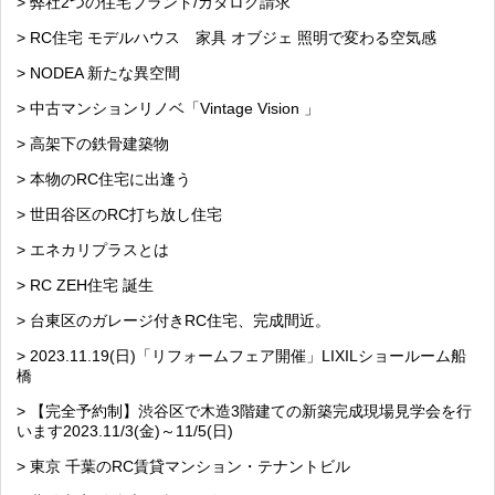
> 弊社2つの住宅ブランド/カタログ請求
> RC住宅 モデルハウス 家具 オブジェ 照明で変わる空気感
> NODEA 新たな異空間
> 中古マンションリノベ「Vintage Vision 」
> 高架下の鉄骨建築物
> 本物のRC住宅に出逢う
> 世田谷区のRC打ち放し住宅
> エネカリプラスとは
> RC ZEH住宅 誕生
> 台東区のガレージ付きRC住宅、完成間近。
> 2023.11.19(日)「リフォームフェア開催」LIXILショールーム船
橋
> 【完全予約制】渋谷区で木造3階建ての新築完成現場見学会を行
います2023.11/3(金)～11/5(日)
> 東京 千葉のRC賃貸マンション・テナントビル