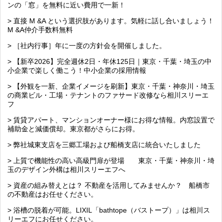
ンの「窓」を無料に近い費用で一新！
> 直接 M &A という選択肢があります。気軽に話し合いましょう！
M &A仲介手数料無料
> ［社内行事］年に一度の方針会を開催しました。
> 【新卒2026】完全週休2日・年休125日｜東京・千葉・埼玉の中
小企業で楽しく働こう！中小企業の採用情報
> 【外観を一新、企業イメージを刷新】東京・千葉・神奈川・埼玉
の商業ビル・工場・テナントのファサード改修なら相川スリーエ
フ
> 賃貸アパート、マンションオーナー様にお得な情報。内窓設置で
補助金と減価償却。東京都がさらにお得。
> 弊社城東支店を三郷工場および船橋支店に統合いたしました
> 上質で機能性の高い高級門扉が登場 東京・千葉・神奈川・埼
玉のデザイン外構は相川スリーエフへ
> 資産の組み替えとは？ 不動産を活用してみませんか？ 船橋市
の不動産はお任せください。
> 浴槽の脱着が可能。LIXIL「bathtope（バストープ）」は相川ス
リーエフにお任せください。