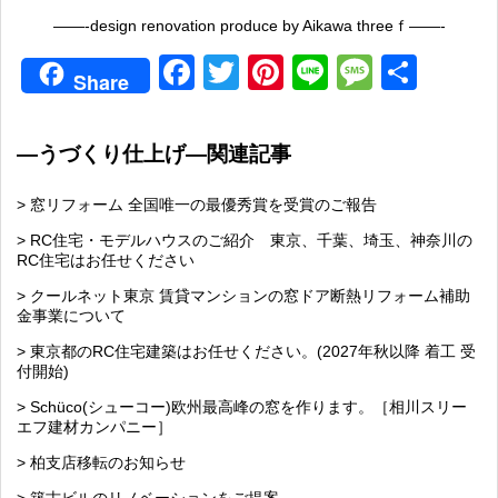
——-design renovation produce by Aikawa threeｆ——-
Facebook
Twitter
Pinterest
Line
Messag
共
Share
有
—うづくり仕上げ—関連記事
> 窓リフォーム 全国唯一の最優秀賞を受賞のご報告
> RC住宅・モデルハウスのご紹介 東京、千葉、埼玉、神奈川の
RC住宅はお任せください
> クールネット東京 賃貸マンションの窓ドア断熱リフォーム補助
金事業について
> 東京都のRC住宅建築はお任せください。(2027年秋以降 着工 受
付開始)
> Schüco(シューコー)欧州最高峰の窓を作ります。［相川スリー
エフ建材カンパニー］
> 柏支店移転のお知らせ