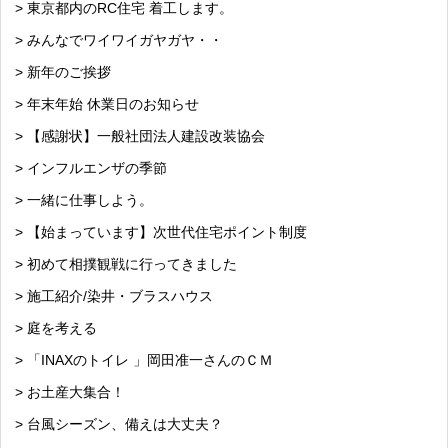
> 東京都内のRC住宅 着工します。
> みんなでワイワイガヤガヤ・・
> 新年のご挨拶
> 年末年始 休業日のお知らせ
> 【感謝状】一般社団法人建設改装協会
> インフルエンザの季節
> 一緒に仕事しよう。
> 【始まっています】次世代住宅ポイント制度
> 初めて相撲観戦に行ってきました
> 施工紹介/染井・ブラスハウス
> 庭を考える
> 「INAXのトイレ 」岡田准一さんのＣＭ
> お土産大集合！
> 台風シーズン、備えは大丈夫？