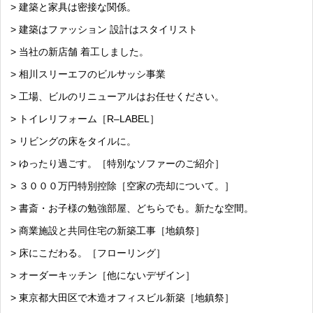
> 建築と家具は密接な関係。
> 建築はファッション 設計はスタイリスト
> 当社の新店舗 着工しました。
> 相川スリーエフのビルサッシ事業
> 工場、ビルのリニューアルはお任せください。
> トイレリフォーム［R–LABEL］
> リビングの床をタイルに。
> ゆったり過ごす。［特別なソファーのご紹介］
> ３０００万円特別控除［空家の売却について。］
> 書斎・お子様の勉強部屋、どちらでも。新たな空間。
> 商業施設と共同住宅の新築工事［地鎮祭］
> 床にこだわる。［フローリング］
> オーダーキッチン［他にないデザイン］
> 東京都大田区で木造オフィスビル新築［地鎮祭］