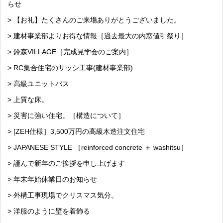
らせ
> 【お礼】たくさんのご来場ありがとうございました。
> 建材事業部よりお得な情報［過去最大の内窓値引祭り］
> 鈴森VILLAGE［完成見学会のご案内］
> RC集合住宅のサッシ工事(建材事業部)
> 高級ユニットバス
> 上質な床。
> 災害に強い住宅。［構造について］
> [ZEH仕様］3,500万円の高級木造注文住宅
> JAPANESE STYLE ［reinforced concrete ＋ washitsu］
> 謹んで新年のご挨拶を申し上げます
> 年末年始休業日のお知らせ
> 外構工事現場でクリスマス気分。
> 洋服のように壁を着飾る