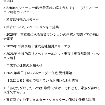
付開始)
> Schüco(シューコー)欧州最高峰の窓を作ります。［相川スリー
エフ建材カンパニー］
> 柏支店移転のお知らせ
> 築古ビルのリノベーションをご提案
> 2026年 東京都にある賃貸マンションの内窓と玄関ドアの補助
金事業
> 2026年 年頭所感｜株式会社相川スリーエフ
> 2026年 先進的窓リノベ＋クールネット東京【東京都賃貸マンシ
ョン編】
> 年末年始休業のお知らせ
> 2027年着工｜RCフルオーダー住宅 受付開始
> 【気になる】都心で増えているお問い合わせ内容
> 「あなたが残したいのは“節税”ですか。それとも、家族が誇れる
未来ですか。」
> 東京都でも地下シェルター・シェルターの価格や仕様も説明