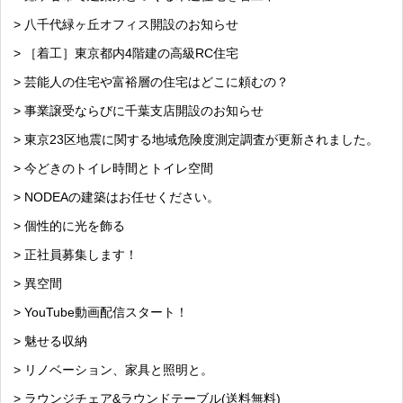
> 八千代緑ヶ丘オフィス開設のお知らせ
> ［着工］東京都内4階建の高級RC住宅
> 芸能人の住宅や富裕層の住宅はどこに頼むの？
> 事業譲受ならびに千葉支店開設のお知らせ
> 東京23区地震に関する地域危険度測定調査が更新されました。
> 今どきのトイレ時間とトイレ空間
> NODEAの建築はお任せください。
> 個性的に光を飾る
> 正社員募集します！
> 異空間
> YouTube動画配信スタート！
> 魅せる収納
> リノベーション、家具と照明と。
> ラウンジチェア&ラウンドテーブル(送料無料)