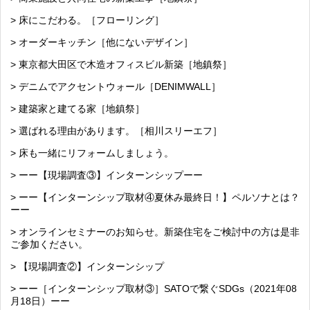
> 床にこだわる。［フローリング］
> オーダーキッチン［他にないデザイン］
> 東京都大田区で木造オフィスビル新築［地鎮祭］
> デニムでアクセントウォール［DENIMWALL］
> 建築家と建てる家［地鎮祭］
> 選ばれる理由があります。［相川スリーエフ］
> 床も一緒にリフォームしましょう。
> ーー【現場調査③】インターンシップーー
> ーー【インターンシップ取材④夏休み最終日！】ペルソナとは？
ーー
> オンラインセミナーのお知らせ。新築住宅をご検討中の方は是非
ご参加ください。
> 【現場調査②】インターンシップ
> ーー［インターンシップ取材③］SATOで繋ぐSDGs（2021年08
月18日）ーー