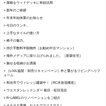
> 屋根をウッドデッキに有効活用
> 新年のご挨拶
> 年末年始休業のお知らせ
> 今日のランチ。
> 上手なタイルの使い方
> 椅子の魅力。
> 仲介手数料半額物件［お勧め中古マンション］
> 海外メディアに採り上げられました。［新築住宅］
> 魅せる収納がお洒落
> ［LIXIL協賛・卸売りキャンペーン］外と繋がるリビングへリフ
ォーム
> 和光市でヴィレッジ建築中！［RC木造混構造］
> ウエスタンレッドシダー 板目・柾目混合
> RｰLABELのリノベーションをご紹介
> そろそろ準備。おうちでクリスマス！