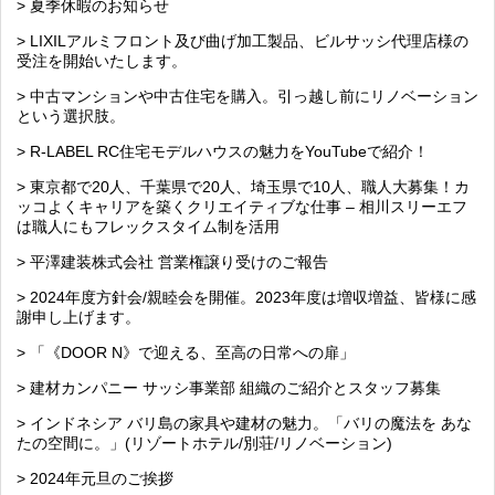
> 夏季休暇のお知らせ
> LIXILアルミフロント及び曲げ加工製品、ビルサッシ代理店様の
受注を開始いたします。
> 中古マンションや中古住宅を購入。引っ越し前にリノベーション
という選択肢。
> R-LABEL RC住宅モデルハウスの魅力をYouTubeで紹介！
> 東京都で20人、千葉県で20人、埼玉県で10人、職人大募集！カ
ッコよくキャリアを築くクリエイティブな仕事 – 相川スリーエフ
は職人にもフレックスタイム制を活用
> 平澤建装株式会社 営業権譲り受けのご報告
> 2024年度方針会/親睦会を開催。2023年度は増収増益、皆様に感
謝申し上げます。
> 「《DOOR N》で迎える、至高の日常への扉」
> 建材カンパニー サッシ事業部 組織のご紹介とスタッフ募集
> インドネシア バリ島の家具や建材の魅力。「バリの魔法を あな
たの空間に。」(リゾートホテル/別荘/リノベーション)
> 2024年元旦のご挨拶