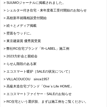
> SUUMOジャーナルに掲載されました。
> シェルター付き住宅・来年度着工受付開始のお知らせ
> 高校新卒就職相談受付開始
> 続々とメディア掲載
> 壁面をウッドに。
> 東京建築賞 優秀賞受賞
> 弊社RC住宅ブランド「R−LABEL」施工例
> 2023方針会と親睦会
> らせん階段のある家
> エコスマート暖炉［SALEの状況について］
> VILLACOUCOU since1957
> 高級木造住宅ブランド「One´s Life HOME」
> エコスマートファイヤー・SALEのお知らせ
> RC住宅という選択肢、まずは施工例をご覧ください。