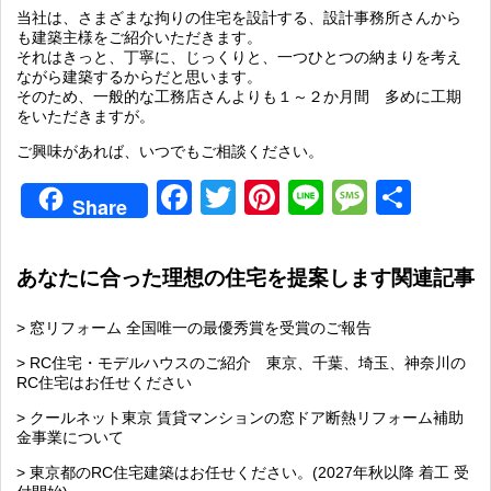
当社は、さまざまな拘りの住宅を設計する、設計事務所さんから
も建築主様をご紹介いただきます。
それはきっと、丁寧に、じっくりと、一つひとつの納まりを考え
ながら建築するからだと思います。
そのため、一般的な工務店さんよりも１～２か月間 多めに工期
をいただきますが。
ご興味があれば、いつでもご相談ください。
Facebook
Twitter
Pinterest
Line
Messag
共
Share
有
あなたに合った理想の住宅を提案します関連記事
> 窓リフォーム 全国唯一の最優秀賞を受賞のご報告
> RC住宅・モデルハウスのご紹介 東京、千葉、埼玉、神奈川の
RC住宅はお任せください
> クールネット東京 賃貸マンションの窓ドア断熱リフォーム補助
金事業について
> 東京都のRC住宅建築はお任せください。(2027年秋以降 着工 受