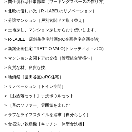
> 間仕切れば仕事部屋［ワーキングスペースの作り方］
> 北欧の優しい光［R -LABELのリノベーション］
> 分譲マンション［戸別玄関ドア取り替え］
> 土地探し、マンション探しからお手伝いします。
> R-LABEL 店舗兼住宅計画(RC企画住宅企画会議)
> 新築企画住宅 TRETTIO VALO(トレッティオ・バロ)
> マンション玄関ドアの交換［管理組合皆様へ］
> 良質な材、良質な技。
> 地鎮祭［世田谷区のRC住宅］
> リノベーション［トイレ空間］
> 【お洒落セット】手洗ボウルセット
> ［革のソファー］雰囲気を楽しむ
> ラフなライフスタイルを追求［自分らしく］
> 食器洗い乾燥機【キッチン一体型食洗機】