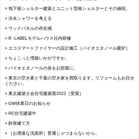
> 地下核シェルター建築とユニット型核シェルターとその値段。
> 冷水シャワーを考える
> ウッドパネルの存在感
> R -LABELモデルハウス社内研修
> エコスマートファイヤーの設計施工［バイオエタノール暖炉］
> ちょこっと増築いかがですか。
> バイオエタノールの炎をお部屋に。
> 東京の空き家と千葉の空き家を買取ります。リフォームもお任せ
ください。
> 東京建築士会住宅建築賞2022［受賞］
> GW休業日のお知らせ
> RC住宅建築中
> 鉄骨建て方
> ［お洒落な洗面所］普通じゃつまらないから。