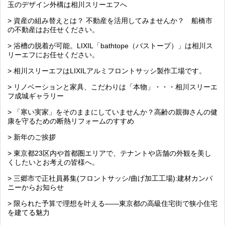
玉のデザイン外構は相川スリーエフへ
> 資産の組み替えとは？ 不動産を活用してみませんか？ 船橋市
の不動産はお任せください。
> 浴槽の脱着が可能。LIXIL「bathtope（バストープ）」は相川ス
リーエフにお任せください。
> 相川スリーエフはLIXILアルミフロントサッシ製作工場です。
> リノベーションと家具、こだわりは「本物」・・・相川スリーエ
フ成城ギャラリー
> 「寒い実家」をそのままにしていませんか？高齢の親御さんの健
康を守るための断熱リフォームのすすめ
> 新年のご挨拶
> 東京都23区内や首都圏エリアで、テナントや店舗の外観を美し
くしたいとお考えの皆様へ。
> 三郷市で正社員募集(フロントサッシ/曲げ加工工場):建材カンパ
ニーからお知らせ
> 限られた予算で理想を叶える――東京都の高級住宅街で狭小住宅
を建てる魅力