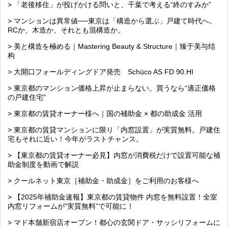
> 「老後移住」が投げかける問いと、千葉で考える“終のすみか”
> マンションは異常値──東京は「構造から選ぶ」戸建て時代へ。
RCか、木造か、それとも混構造か。
> 美と構造を極める｜Mastering Beauty & Structure｜臻于美与结
构
> 大開口フォールディングドア発売 Schüco AS FD 90.HI
> 東京都のマンション価格上昇が止まらない。買うなら“適正価格
の戸建住宅”
> 東京都の賃貸オーナー様へ｜国の補助金 × 都の助成金 活用
> 東京都の賃貸マンションに限り「内窓設置」が実質無料。戸建住
宅もそれに近い！今年がラストチャンス。
> 【東京都の賃貸オーナー必見】内窓が消費税だけで設置可能な補
助金制度を動画で解説
> クールネット東京［補助金・助成金］をご利用のお客様へ
> 【2025年補助金速報】東京都の賃貸物件 内窓を無料設置！全室
内窓リフォームが“実質無料”で可能に！
> マド本舗新宿店オープン！都心の玄関ドア・サッシリフォームに