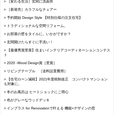
> ［変わる生活］玄関に洗面所
> ［新発売］カラフルなチェアー
> 予約開始 Design Style 【特別仕様の注文住宅】
> トラディショナルな空間リフォーム。
> お部屋の壁をタイルに。いかがですか？
> 玄関開けたらすぐに手洗い！
> 【最優秀賞受賞】住まいインテリアコーディネーションコンテス
ト
> 2020 -Wood Design賞［受賞］
> リビングテーブル ［送料設置費用］
> 【住宅ローン減税】2021年度税制改正 コンパクトマンション
も対象に。
> 冬のお風呂は ヒートショックにご用心
> 色がグレーなウッドデッキ
> インプラス for Renovationで叶える 機能+デザインの窓