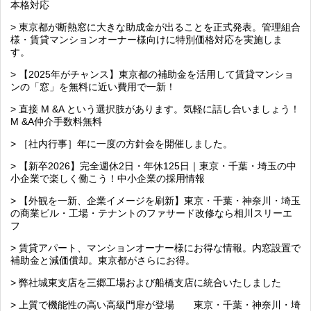
本格対応
> 東京都が断熱窓に大きな助成金が出ることを正式発表。管理組合
様・賃貸マンションオーナー様向けに特別価格対応を実施しま
す。
> 【2025年がチャンス】東京都の補助金を活用して賃貸マンショ
ンの「窓」を無料に近い費用で一新！
> 直接 M &A という選択肢があります。気軽に話し合いましょう！
M &A仲介手数料無料
> ［社内行事］年に一度の方針会を開催しました。
> 【新卒2026】完全週休2日・年休125日｜東京・千葉・埼玉の中
小企業で楽しく働こう！中小企業の採用情報
> 【外観を一新、企業イメージを刷新】東京・千葉・神奈川・埼玉
の商業ビル・工場・テナントのファサード改修なら相川スリーエ
フ
> 賃貸アパート、マンションオーナー様にお得な情報。内窓設置で
補助金と減価償却。東京都がさらにお得。
> 弊社城東支店を三郷工場および船橋支店に統合いたしました
> 上質で機能性の高い高級門扉が登場 東京・千葉・神奈川・埼