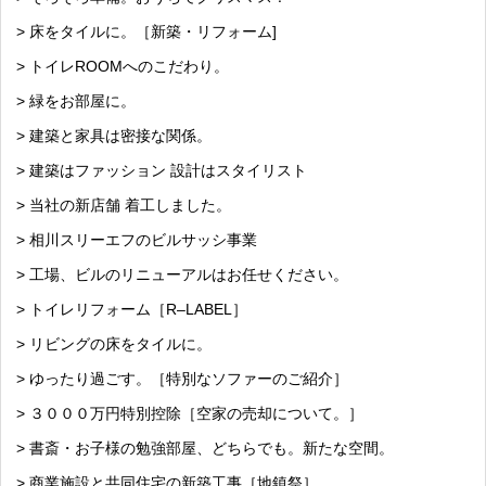
> 床をタイルに。［新築・リフォーム]
> トイレROOMへのこだわり。
> 緑をお部屋に。
> 建築と家具は密接な関係。
> 建築はファッション 設計はスタイリスト
> 当社の新店舗 着工しました。
> 相川スリーエフのビルサッシ事業
> 工場、ビルのリニューアルはお任せください。
> トイレリフォーム［R–LABEL］
> リビングの床をタイルに。
> ゆったり過ごす。［特別なソファーのご紹介］
> ３０００万円特別控除［空家の売却について。］
> 書斎・お子様の勉強部屋、どちらでも。新たな空間。
> 商業施設と共同住宅の新築工事［地鎮祭］