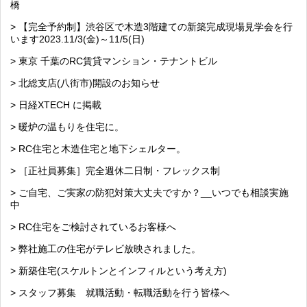
橋
> 【完全予約制】渋谷区で木造3階建ての新築完成現場見学会を行
います2023.11/3(金)～11/5(日)
> 東京 千葉のRC賃貸マンション・テナントビル
> 北総支店(八街市)開設のお知らせ
> 日経XTECH に掲載
> 暖炉の温もりを住宅に。
> RC住宅と木造住宅と地下シェルター。
> ［正社員募集］完全週休二日制・フレックス制
> ご自宅、ご実家の防犯対策大丈夫ですか？__いつでも相談実施
中
> RC住宅をご検討されているお客様へ
> 弊社施工の住宅がテレビ放映されました。
> 新築住宅(スケルトンとインフィルという考え方)
> スタッフ募集 就職活動・転職活動を行う皆様へ