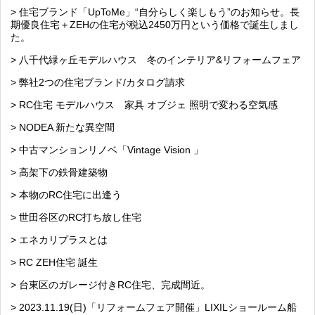
> 住宅ブランド「UpToMe」“自分らしく楽しもう”のお知らせ。長
期優良住宅＋ZEHの住宅が税込2450万円という価格で誕生しまし
た。
> 八千代緑ヶ丘モデルハウス 冬のインテリア&リフォームフェア
> 弊社2つの住宅ブランド/カタログ請求
> RC住宅 モデルハウス 家具 オブジェ 照明で変わる空気感
> NODEA 新たな異空間
> 中古マンションリノベ「Vintage Vision 」
> 高架下の鉄骨建築物
> 本物のRC住宅に出逢う
> 世田谷区のRC打ち放し住宅
> エネカリプラスとは
> RC ZEH住宅 誕生
> 台東区のガレージ付きRC住宅、完成間近。
> 2023.11.19(日)「リフォームフェア開催」LIXILショールーム船