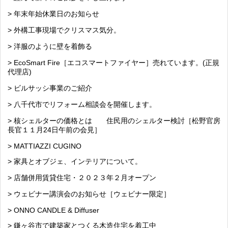
> 年末年始休業日のお知らせ
> 外構工事現場でクリスマス気分。
> 洋服のように壁を着飾る
> EcoSmart Fire［エコスマートファイヤー］売れています。(正規
代理店)
> ビルサッシ事業のご紹介
> 八千代市でリフォーム相談会を開催します。
> 核シェルターの価格とは 住民用のシェルター検討［松野官房
長官１１月24日午前の会見］
> MATTIAZZI CUGINO
> 家具とオブジェ、インテリアについて。
> 店舗併用賃貸住宅・２０２３年２月オープン
> ウェビナー講演会のお知らせ［ウェビナー限定］
> ONNO CANDLE & Diffuser
> 鎌ヶ谷市で建築家とつくる木造住宅を着工中