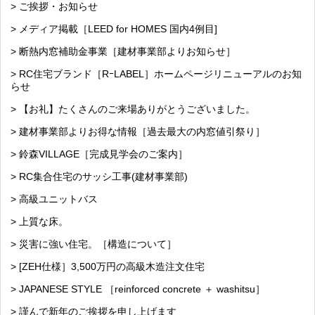
> ご挨拶・お知らせ
> メディア掲載［LEED for HOMES 国内4例目]
> 断熱内窓補助金事業［建材事業部よりお知らせ］
> RC住宅ブランド［RｰLABEL］ホームページリニューアルのお知
らせ
> 【お礼】たくさんのご来場ありがとうございました。
> 建材事業部よりお得な情報［過去最大の内窓値引祭り］
> 鈴森VILLAGE［完成見学会のご案内］
> RC集合住宅のサッシ工事(建材事業部)
> 高級ユニットバス
> 上質な床。
> 災害に強い住宅。［構造について］
> [ZEH仕様］3,500万円の高級木造注文住宅
> JAPANESE STYLE ［reinforced concrete ＋ washitsu］
> 謹んで新年のご挨拶を申し上げます