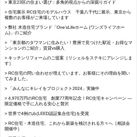
> 東京23区の住まい選び：多角的視点からの深掘りガイド
> 住宅展示 RC住宅のモデルハウス 千葉八千代に展示、東京から
複数のお客様がご来場しています
> 弊社 木造住宅ブランド「One’sLifeホーム (ワンズライフホー
ム)」のご紹介
> 「東京都のタワマンに住みたい！豊洲で見つけた駅近・お得なマ
ンションのご紹介」賃貸vs購入
> キッチンリフォームのご提案［リシェルをステキにアレンジしま
す］
> RC住宅の問い合わせが増えています。お客様にその理由を聞い
てみました。
> 「みんなにキレイをプロジェクト2024」実施中
> 4,970万円のRC住宅 創業77周年記念！RC住宅キャンペーン ―
限定価格で手に入れる安心と贅沢
> 世界で4例のみ(LEED認証集合住宅)を受賞
> RC住宅・木造住宅、これから新築を検討される方々へ［相談会
開催中］