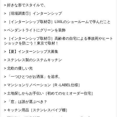
> 好きな形でスタイルで。
> ［現場調査①］インターンシップ
> ［インターンシップ取材②］LIXILのショールームで学んだこと
> ペンダントライトにグリーンを装飾
> ［インターンシップ取材①］高齢者の自宅による事故死やヒート
ショックを防ごう！東京で取材！
> 【夏】インターンシップ大募集
> ステンレス製のシステムキッチン
> 北欧の優しい光
> 「一つひとつがお洒落」を追求。
> マンションリノベーション［R -LABEL仕様］
> 土地探しからお手伝い［初めてのセミオーダー住宅］
> 「窓」は誰が選ぶべき？
> キッチン用品［ステンレスパイプ棚］