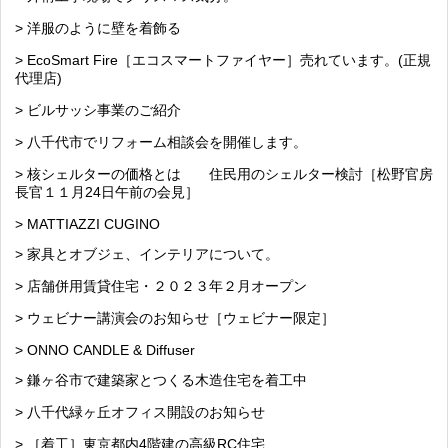
> 洋服のように壁を着飾る
> EcoSmart Fire［エコスマートファイヤー］売れています。(正規
代理店)
> ビルサッシ事業のご紹介
> 八千代市でリフォーム相談会を開催します。
> 核シェルターの価格とは 住民用のシェルター検討［松野官房
長官１１月24日午前の会見］
> MATTIAZZI CUGINO
> 家具とオブジェ、インテリアについて。
> 店舗併用賃貸住宅・２０２３年２月オープン
> ウェビナー講演会のお知らせ［ウェビナー限定］
> ONNO CANDLE & Diffuser
> 鎌ヶ谷市で建築家とつくる木造住宅を着工中
> 八千代緑ヶ丘オフィス開設のお知らせ
> ［着工］東京都内4階建の高級RC住宅