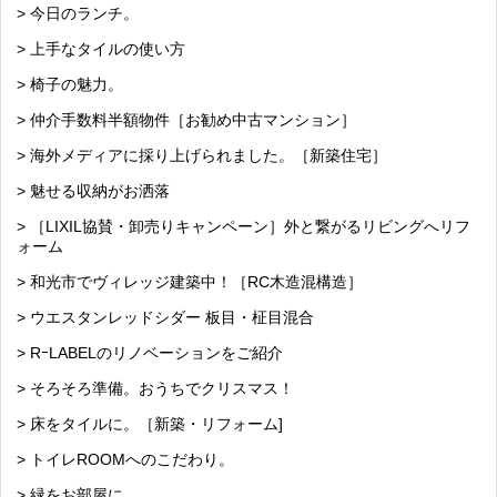
> 今日のランチ。
> 上手なタイルの使い方
> 椅子の魅力。
> 仲介手数料半額物件［お勧め中古マンション］
> 海外メディアに採り上げられました。［新築住宅］
> 魅せる収納がお洒落
> ［LIXIL協賛・卸売りキャンペーン］外と繋がるリビングへリフ
ォーム
> 和光市でヴィレッジ建築中！［RC木造混構造］
> ウエスタンレッドシダー 板目・柾目混合
> RｰLABELのリノベーションをご紹介
> そろそろ準備。おうちでクリスマス！
> 床をタイルに。［新築・リフォーム]
> トイレROOMへのこだわり。
> 緑をお部屋に。