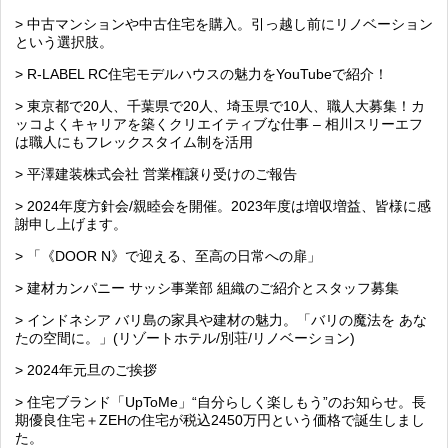
> 中古マンションや中古住宅を購入。引っ越し前にリノベーション
という選択肢。
> R-LABEL RC住宅モデルハウスの魅力をYouTubeで紹介！
> 東京都で20人、千葉県で20人、埼玉県で10人、職人大募集！カ
ッコよくキャリアを築くクリエイティブな仕事 – 相川スリーエフ
は職人にもフレックスタイム制を活用
> 平澤建装株式会社 営業権譲り受けのご報告
> 2024年度方針会/親睦会を開催。2023年度は増収増益、皆様に感
謝申し上げます。
> 「《DOOR N》で迎える、至高の日常への扉」
> 建材カンパニー サッシ事業部 組織のご紹介とスタッフ募集
> インドネシア バリ島の家具や建材の魅力。「バリの魔法を あな
たの空間に。」(リゾートホテル/別荘/リノベーション)
> 2024年元旦のご挨拶
> 住宅ブランド「UpToMe」“自分らしく楽しもう”のお知らせ。長
期優良住宅＋ZEHの住宅が税込2450万円という価格で誕生しまし
た。