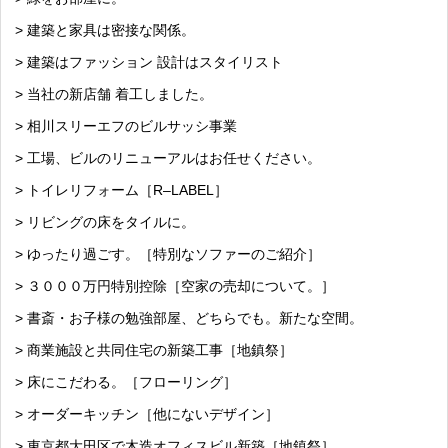
> 建築と家具は密接な関係。
> 建築はファッション 設計はスタイリスト
> 当社の新店舗 着工しました。
> 相川スリーエフのビルサッシ事業
> 工場、ビルのリニューアルはお任せください。
> トイレリフォーム［R–LABEL］
> リビングの床をタイルに。
> ゆったり過ごす。［特別なソファーのご紹介］
> ３０００万円特別控除［空家の売却について。］
> 書斎・お子様の勉強部屋、どちらでも。新たな空間。
> 商業施設と共同住宅の新築工事［地鎮祭］
> 床にこだわる。［フローリング］
> オーダーキッチン［他にないデザイン］
> 東京都大田区で木造オフィスビル新築［地鎮祭］