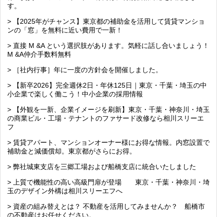
す。
> 【2025年がチャンス】東京都の補助金を活用して賃貸マンショ
ンの「窓」を無料に近い費用で一新！
> 直接 M &A という選択肢があります。気軽に話し合いましょう！
M &A仲介手数料無料
> ［社内行事］年に一度の方針会を開催しました。
> 【新卒2026】完全週休2日・年休125日｜東京・千葉・埼玉の中
小企業で楽しく働こう！中小企業の採用情報
> 【外観を一新、企業イメージを刷新】東京・千葉・神奈川・埼玉
の商業ビル・工場・テナントのファサード改修なら相川スリーエ
フ
> 賃貸アパート、マンションオーナー様にお得な情報。内窓設置で
補助金と減価償却。東京都がさらにお得。
> 弊社城東支店を三郷工場および船橋支店に統合いたしました
> 上質で機能性の高い高級門扉が登場 東京・千葉・神奈川・埼
玉のデザイン外構は相川スリーエフへ
> 資産の組み替えとは？ 不動産を活用してみませんか？ 船橋市
の不動産はお任せください。