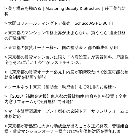
> 美と構造を極める｜Mastering Beauty & Structure｜臻于美与结
构
> 大開口フォールディングドア発売 Schüco AS FD 90.HI
> 東京都のマンション価格上昇が止まらない。買うなら“適正価格
の戸建住宅”
> 東京都の賃貸オーナー様へ｜国の補助金 × 都の助成金 活用
> 東京都の賃貸マンションに限り「内窓設置」が実質無料。戸建住
宅もそれに近い！今年がラストチャンス。
> 【東京都の賃貸オーナー必見】内窓が消費税だけで設置可能な補
助金制度を動画で解説
> クールネット東京［補助金・助成金］をご利用のお客様へ
> 【2025年補助金速報】東京都の賃貸物件 内窓を無料設置！全室
内窓リフォームが“実質無料”で可能に！
> マド本舗新宿店オープン！都心の玄関ドア・サッシリフォームに
本格対応
> 東京都が断熱窓に大きな助成金が出ることを正式発表。管理組合
様・賃貸マンションオーナー様向けに特別価格対応を実施しま