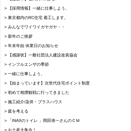
> 【採用情報】一緒に仕事しよう。
> 東京都内のRC住宅 着工します。
> みんなでワイワイガヤガヤ・・
> 新年のご挨拶
> 年末年始 休業日のお知らせ
> 【感謝状】一般社団法人建設改装協会
> インフルエンザの季節
> 一緒に仕事しよう。
> 【始まっています】次世代住宅ポイント制度
> 初めて相撲観戦に行ってきました
> 施工紹介/染井・ブラスハウス
> 庭を考える
> 「INAXのトイレ 」岡田准一さんのＣＭ
> お土産大集合！