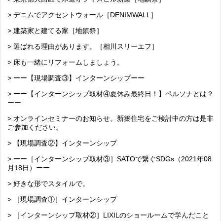
> デニムでアクセントウォール［DENIMWALL］
> 建築家と建てる家［地鎮祭］
> 選ばれる理由があります。［相川スリーエフ］
> 床も一緒にリフォームしましょう。
> ーー【現場調査③】インターンシップーー
> ーー【インターンシップ取材④夏休み最終日！】ペルソナとは？
ーー
> オンラインセミナーのお知らせ。新築住宅をご検討中の方は是非
ご参加ください。
> 【現場調査②】インターンシップ
> ーー［インターンシップ取材③］SATOで繋ぐSDGs（2021年08
月18日）ーー
> 好きな形でスタイルで。
> ［現場調査①］インターンシップ
> ［インターンシップ取材②］LIXILのショールームで学んだこと