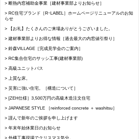
> 断熱内窓補助金事業［建材事業部よりお知らせ］
> RC住宅ブランド［RｰLABEL］ホームページリニューアルのお知
らせ
> 【お礼】たくさんのご来場ありがとうございました。
> 建材事業部よりお得な情報［過去最大の内窓値引祭り］
> 鈴森VILLAGE［完成見学会のご案内］
> RC集合住宅のサッシ工事(建材事業部)
> 高級ユニットバス
> 上質な床。
> 災害に強い住宅。［構造について］
> [ZEH仕様］3,500万円の高級木造注文住宅
> JAPANESE STYLE ［reinforced concrete ＋ washitsu］
> 謹んで新年のご挨拶を申し上げます
> 年末年始休業日のお知らせ
> 外構工事現場でクリスマス気分。