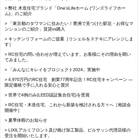
> 弊社 木造住宅ブランド「One’sLifeホーム (ワンズライフホー
ム)」のご紹介
> 「東京都のタワマンに住みたい！豊洲で見つけた駅近・お得なマ
ンションのご紹介」賃貸vs購入
> キッチンリフォームのご提案［リシェルをステキにアレンジしま
す］
> RC住宅の問い合わせが増えています。お客様にその理由を聞い
てみました。
> 「みんなにキレイをプロジェクト2024」実施中
> 4,970万円のRC住宅 創業77周年記念！RC住宅キャンペーン ―
限定価格で手に入れる安心と贅沢
> 世界で4例のみ(LEED認証集合住宅)を受賞
> RC住宅・木造住宅、これから新築を検討される方々へ［相談会
開催中］
> 夏季休暇のお知らせ
> LIXILアルミフロント及び曲げ加工製品、ビルサッシ代理店様の
受注を開始いたします。