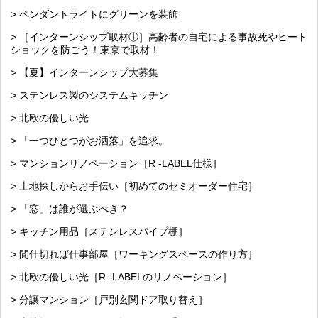
> ペンダントライトにグリーンを装飾
> ［インターンシップ取材①］高齢者の自宅による事故死やヒート
ショックを防ごう！東京で取材！
> 【夏】インターンシップ大募集
> ステンレス製のシステムキッチン
> 北欧の優しい光
> 「一つひとつがお洒落」を追求。
> マンションリノベーション［R -LABEL仕様］
> 土地探しからお手伝い［初めてのセミオーダー住宅］
> 「窓」は誰が選ぶべき？
> キッチン用品［ステンレスパイプ棚］
> 間仕切れば仕事部屋［ワーキングスペースの作り方］
> 北欧の優しい光［R -LABELのリノベーション］
> 分譲マンション［戸別玄関ドア取り替え］