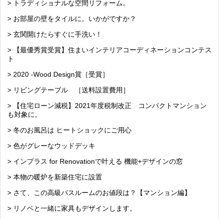
> トラディショナルな空間リフォーム。
> お部屋の壁をタイルに。いかがですか？
> 玄関開けたらすぐに手洗い！
> 【最優秀賞受賞】住まいインテリアコーディネーションコンテス
ト
> 2020 -Wood Design賞［受賞］
> リビングテーブル ［送料設置費用］
> 【住宅ローン減税】2021年度税制改正 コンパクトマンション
も対象に。
> 冬のお風呂は ヒートショックにご用心
> 色がグレーなウッドデッキ
> インプラス for Renovationで叶える 機能+デザインの窓
> 本物の暖炉を新築住宅に設置
> さて、この高級バスルームのお値段は？【マンション編】
> リノベと一緒に家具もデザインします。