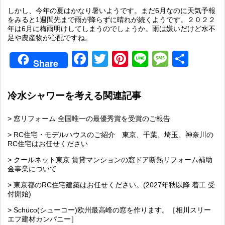
しかし、今年の夏はかなり暑いようです。まだ6月なのに天気予報
をみると1週間先まで雨が降らずに晴れが続くようです。２０２２
年は6月に梅雨明けしてしまうのでしょうか。雨は嫌いだけど水不
足や農産物が心配ですね。
Facebook
Twitter
Pinterest
Line
Messag
共
Share
有
冷水シャワーを考える関連記事
> 窓リフォーム 全国唯一の最優秀賞を受賞のご報告
> RC住宅・モデルハウスのご紹介 東京、千葉、埼玉、神奈川の
RC住宅はお任せください
> クールネット東京 賃貸マンションの窓ドア断熱リフォーム補助
金事業について
> 東京都のRC住宅建築はお任せください。(2027年秋以降 着工 受
付開始)
> Schüco(シューコー)欧州最高峰の窓を作ります。［相川スリー
エフ建材カンパニー］