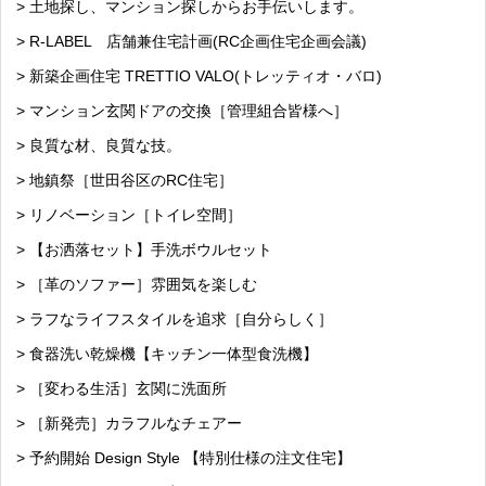
> 土地探し、マンション探しからお手伝いします。
> R-LABEL 店舗兼住宅計画(RC企画住宅企画会議)
> 新築企画住宅 TRETTIO VALO(トレッティオ・バロ)
> マンション玄関ドアの交換［管理組合皆様へ］
> 良質な材、良質な技。
> 地鎮祭［世田谷区のRC住宅］
> リノベーション［トイレ空間］
> 【お洒落セット】手洗ボウルセット
> ［革のソファー］雰囲気を楽しむ
> ラフなライフスタイルを追求［自分らしく］
> 食器洗い乾燥機【キッチン一体型食洗機】
> ［変わる生活］玄関に洗面所
> ［新発売］カラフルなチェアー
> 予約開始 Design Style 【特別仕様の注文住宅】