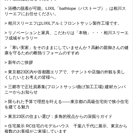
> 浴槽の脱着が可能。LIXIL「bathtope（バストープ）」は相川ス
リーエフにお任せください。
> 相川スリーエフはLIXILアルミフロントサッシ製作工場です。
> リノベーションと家具、こだわりは「本物」・・・相川スリーエ
フ成城ギャラリー
> 「寒い実家」をそのままにしていませんか？高齢の親御さんの健
康を守るための断熱リフォームのすすめ
> 新年のご挨拶
> 東京都23区内や首都圏エリアで、テナントや店舗の外観を美し
くしたいとお考えの皆様へ。
> 三郷市で正社員募集(フロントサッシ/曲げ加工工場):建材カンパ
ニーからお知らせ
> 限られた予算で理想を叶える――東京都の高級住宅街で狭小住宅
を建てる魅力
> 東京23区の住まい選び：多角的視点からの深掘りガイド
> 住宅展示 RC住宅のモデルハウス 千葉八千代に展示、東京から
複数のお客様がご来場しています