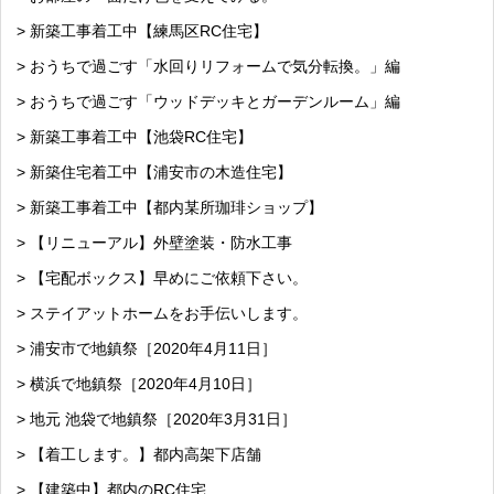
> 新築工事着工中【練馬区RC住宅】
> おうちで過ごす「水回りリフォームで気分転換。」編
> おうちで過ごす「ウッドデッキとガーデンルーム」編
> 新築工事着工中【池袋RC住宅】
> 新築住宅着工中【浦安市の木造住宅】
> 新築工事着工中【都内某所珈琲ショップ】
> 【リニューアル】外壁塗装・防水工事
> 【宅配ボックス】早めにご依頼下さい。
> ステイアットホームをお手伝いします。
> 浦安市で地鎮祭［2020年4月11日］
> 横浜で地鎮祭［2020年4月10日］
> 地元 池袋で地鎮祭［2020年3月31日］
> 【着工します。】都内高架下店舗
> 【建築中】都内のRC住宅