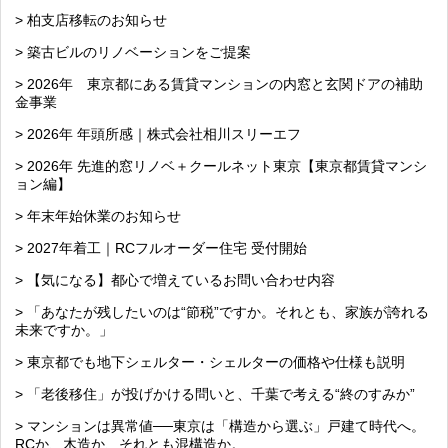
> 柏支店移転のお知らせ
> 築古ビルのリノベーションをご提案
> 2026年 東京都にある賃貸マンションの内窓と玄関ドアの補助
金事業
> 2026年 年頭所感｜株式会社相川スリーエフ
> 2026年 先進的窓リノベ＋クールネット東京【東京都賃貸マンシ
ョン編】
> 年末年始休業のお知らせ
> 2027年着工｜RCフルオーダー住宅 受付開始
> 【気になる】都心で増えているお問い合わせ内容
> 「あなたが残したいのは“節税”ですか。それとも、家族が誇れる
未来ですか。」
> 東京都でも地下シェルター・シェルターの価格や仕様も説明
> 「老後移住」が投げかける問いと、千葉で考える“終のすみか”
> マンションは異常値──東京は「構造から選ぶ」戸建て時代へ。
RCか、木造か、それとも混構造か。