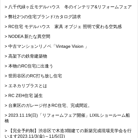
> 八千代緑ヶ丘モデルハウス 冬のインテリア&リフォームフェア
> 弊社2つの住宅ブランド/カタログ請求
> RC住宅 モデルハウス 家具 オブジェ 照明で変わる空気感
> NODEA 新たな異空間
> 中古マンションリノベ「Vintage Vision 」
> 高架下の鉄骨建築物
> 本物のRC住宅に出逢う
> 世田谷区のRC打ち放し住宅
> エネカリプラスとは
> RC ZEH住宅 誕生
> 台東区のガレージ付きRC住宅、完成間近。
> 2023.11.19(日)「リフォームフェア開催」LIXILショールーム船
橋
> 【完全予約制】渋谷区で木造3階建ての新築完成現場見学会を行
います2023.11/3(金)～11/5(日)