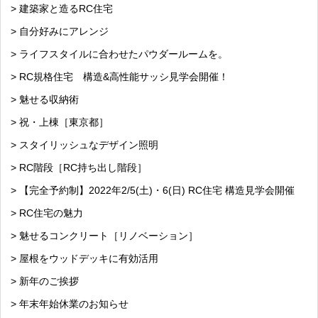
> 建築家と造るRC住宅
> 自分好みにアレンジ
> ライフスタイルに合わせたパウダールームを。
> RC規格住宅 構造&高性能サッシ見学会開催！
> 魅せる収納術
> 祝・上棟［東京都］
> スタイリッシュなデザイン照明
> RC階段［RC持ち出し階段］
> 【完全予約制】2022年2/5(土)・6(日) RC住宅 構造見学会開催
> RC住宅の魅力
> 魅せるコンクリート［リノベーション］
> 屋根をウッドデッキに有効活用
> 新年のご挨拶
> 年末年始休業のお知らせ