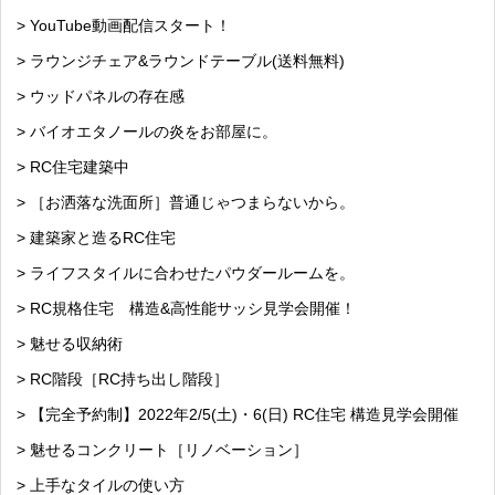
> YouTube動画配信スタート！
> ラウンジチェア&ラウンドテーブル(送料無料)
> ウッドパネルの存在感
> バイオエタノールの炎をお部屋に。
> RC住宅建築中
> ［お洒落な洗面所］普通じゃつまらないから。
> 建築家と造るRC住宅
> ライフスタイルに合わせたパウダールームを。
> RC規格住宅 構造&高性能サッシ見学会開催！
> 魅せる収納術
> RC階段［RC持ち出し階段］
> 【完全予約制】2022年2/5(土)・6(日) RC住宅 構造見学会開催
> 魅せるコンクリート［リノベーション］
> 上手なタイルの使い方