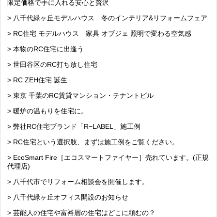
限定価格で手に入れる安心と贅沢
> 八千代緑ヶ丘モデルハウス 冬のインテリア&リフォームフェア
> RC住宅 モデルハウス 家具 オブジェ 照明で変わる空気感
> 本物のRC住宅に出逢う
> 世田谷区のRC打ち放し住宅
> RC ZEH住宅 誕生
> 東京 千葉のRC賃貸マンション・テナントビル
> 暖炉の温もりを住宅に。
> 弊社RC住宅ブランド「R−LABEL」施工例
> RC住宅という選択肢、まずは施工例をご覧ください。
> EcoSmart Fire［エコスマートファイヤー］売れています。(正規
代理店)
> 八千代市でリフォーム相談会を開催します。
> 八千代緑ヶ丘オフィス開設のお知らせ
> 芸能人の住宅や富裕層の住宅はどこに頼むの？