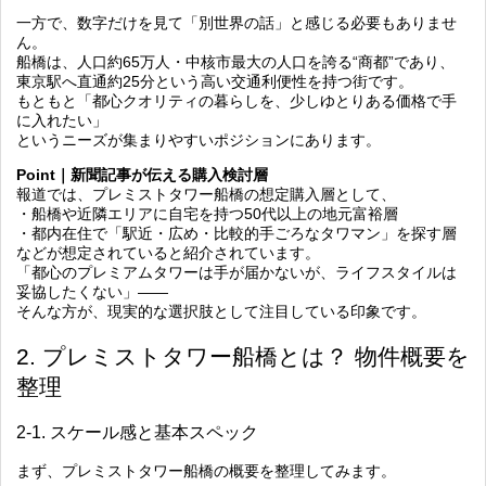
一方で、数字だけを見て「別世界の話」と感じる必要もありませ
ん。
船橋は、人口約65万人・中核市最大の人口を誇る“商都”であり、
東京駅へ直通約25分という高い交通利便性を持つ街です。
もともと「都心クオリティの暮らしを、少しゆとりある価格で手
に入れたい」
というニーズが集まりやすいポジションにあります。
Point｜新聞記事が伝える購入検討層
報道では、プレミストタワー船橋の想定購入層として、
・船橋や近隣エリアに自宅を持つ50代以上の地元富裕層
・都内在住で「駅近・広め・比較的手ごろなタワマン」を探す層
などが想定されていると紹介されています。
「都心のプレミアムタワーは手が届かないが、ライフスタイルは
妥協したくない」――
そんな方が、現実的な選択肢として注目している印象です。
2. プレミストタワー船橋とは？ 物件概要を
整理
2-1. スケール感と基本スペック
まず、プレミストタワー船橋の概要を整理してみます。