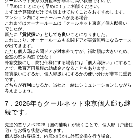
クールネット東京の負担率が非常に高い状態ですので、
「早めに！ とにかく早めに！」
ご相談ください。
まずは予算確保だけでも済ませておくことをおすすめします。
マンション内にオーナールームがある場合、
これまではオーナールームは「クールネット東京／個人邸扱い」
でしたが、
新たに
「賃貸扱い」としても良い
ことになりました。
これにより、オーナールームも玄関ドアが実質無料になるケース
が出てきます。
ただし個人邸は玄関ドアが対象外ですが、補助額は大きいため、
全室の窓を内窓ではなく
外窓交換にし、防犯仕様にする場合には「個人邸扱い」にするこ
とで、数百万円規模の助成金となることもあります。
賃貸扱いにするか、個人邸扱いにするかの使い分けが非常に重要
です。
どちらが有利になるか、当社と一緒にシミュレーションしながら
考えましょう。
7．2026年もクールネット東京個人邸も継
続です。
先進的窓リノベ2026（国の補助）が続くことで、個人邸（戸建住
宅）もお得な状態が続きます。
個人邸のお客様は、内窓のほかに外窓交換を行う場合、