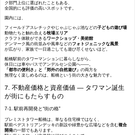
ク部門上位に選ばれたこともある、
全国的にも評価の高いスポットです。
園内には、
フィールドアスレチックやじゃぶじゃぶ池などの
子どもの遊び場
動物たちと触れ合える
牧場エリア
クラフト体験ができる
ワークショップ・美術館
デンマーク風の街並みや風車などの
フォトジェニックな風景
が広がり、家族で一日過ごしても遊び尽くせないほど。
船橋駅前のタワーマンションに暮らしながら、
休日には車やバスでアンデルセン公園へ――。
「都市の便利さ」と「郊外の自然遊び」
の両方を
無理なく楽しめるのは、船橋という街の大きな魅力です。
7. 不動産価格と資産価値 ― タワマン誕生
が街にもたらすもの
7-1. 駅前再開発と“街の格”
プレミストタワー船橋は、単なる住宅棟ではなく、
駅前ペデストリアンデッキの新設や緑豊かな広場などを含む
複合
開発
の一部でもあります。