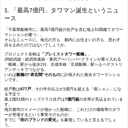
1. 「最高7億円」タワマン誕生というニュ
ース
「千葉県船橋市に、最高7億円超の住戸を含む地上51階建てタワー
マンションが建つ」。
そんなニュースに、地元の方も、都内にお住まいの方も、思わず
目を止めたのではないでしょうか。
プロジェクト名称は
「プレミストタワー船橋」
。
JR総武線・総武快速線・東武アーバンパークラインが乗り入れる
「船橋」駅から徒歩2分、京成本線「京成船橋」駅へもペデストリ
アンデッキでつながる、
いわば
船橋の“表玄関”そのもの
に計画された複合タワーマンショ
ンです。
総戸数は
677戸
。その半分以上が1億円を超える「億ション」にな
る予定で、
最上階51階のトップクラス住戸は
7億円超
の水準が見込まれていま
す。
地方都市のイメージが強かった船橋に、これだけの価格帯のタワ
ーが登場するという事実そのものが、
すでに
「街のブランドの変化」
を象徴していると言えるでしょ
う。