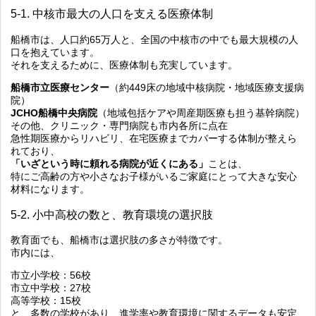
5-1. 中核市最大の人口を支える医療体制
船橋市は、人口約65万人と、全国の中核市の中でも最大規模の人
口を抱えています。
それを支えるために、医療体制も充実しています。
船橋市立医療センター
（約449床の地域中核病院・地域医療支援病
院）
JCHO船橋中央病院
（地域包括ケアや周産期医療も担う基幹病院）
その他、クリニック・専門病院も市内各所に点在
急性期医療からリハビリ、在宅医療までカバーする体制が整えら
れており、
「いざという時に頼れる病院が近くにある」
ことは、
特にご高齢の方や小さなお子様がいるご家庭にとって大きな安心
材料になります。
5-2. 小中高校の数と、教育環境の選択肢
教育面でも、船橋市は選択肢の多さが特徴です。
市内には、
市立小学校：56校
市立中学校：27校
高等学校：15校
と、多数の学校があり、進学率や教育環境に関するデータも安定