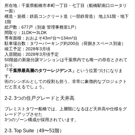
所在地：千葉県船橋市本町一丁目・七丁目（船橋駅南口ロータリ
ー面）
構造・規模：鉄筋コンクリート造（一部鉄骨造） 地上51階・地下
1階
総戸数：677戸（別途 管理事務室1戸）
間取り：1LDK〜3LDK
専有面積：おおよそ43m²台〜134m²台
駐車場台数：タワーパーキング約200台（荷捌きスペース別途）
竣工予定：2028年3月頃
入居開始：2028年3月頃予定
50階超の新築分譲マンションは千葉県内でも唯一の存在とされて
おり、
「千葉県最高層のタワーレジデンス」
という位置づけになりま
す。
街のシンボルとしての役割も担う、非常に象徴的なプロジェクト
だと言えるでしょう。
2-2. 3つの住戸グレードと天井高
プレミストタワー船橋では、上層階になるほど天井高や仕様をグ
レードアップさせた
3つのゾーン構成が採用されています。
2-3. Top Suite（49〜51階）