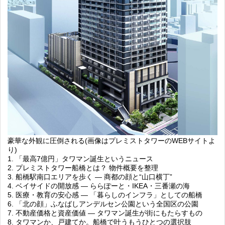
豪華な外観に圧倒される(画像はプレミストタワーのWEBサイトよ
り)
1. 「最高7億円」タワマン誕生というニュース
2. プレミストタワー船橋とは？ 物件概要を整理
3. 船橋駅南口エリアを歩く ― 商都の顔と“山口横丁”
4. ベイサイドの開放感 ― ららぽーと・IKEA・三番瀬の海
5. 医療・教育の安心感 ― 「暮らしのインフラ」としての船橋
6. 「北の顔」ふなばしアンデルセン公園という全国区の公園
7. 不動産価格と資産価値 ― タワマン誕生が街にもたらすもの
8. タワマンか、戸建てか。船橋で叶うもうひとつの選択肢