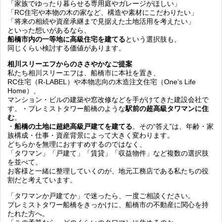
「家族でゆったり暮らせる専用庭やガレージがほしい」
「RC住宅や本物の木の家など、構造や素材にこだわりたい」
「将来の相続や資産承継まで見据えた土地活用を考えたい」
といった想いがあるなら、
船橋市内の一等地に高級住宅を建てる
という選択肢も、
同じくらい検討する価値があります。
相川スリーエフからのささやかなご提案
私たち相川スリーエフは、船橋市に本社を置き、
RC住宅（R-LABEL）や本物志向の木造注文住宅（One’s Life
Home）、
マンション・ビルの建築や窓改修などを手がけてきた建設会社で
す。・プレミストタワー船橋のような
駅前の超高級タワマンに住
む
。
・
船橋の土地に超絶高級戸建てを建てる
。その“答え”は、年齢・家
族構成・仕事・資産背景によって大きく変わります。
どちらかを無理におすすめするのではなく、
「タワマン」「戸建て」「賃貸」「収益物件」など複数の選択肢
を並べて、
お客様と一緒に整理していくのが、地元工務店である私たちの役
割だと考えています。
「タワマンか戸建てか」で迷ったら、一度ご相談ください。
プレミストタワー船橋をきっかけに、船橋市の不動産に関心を持
たれた方へ。