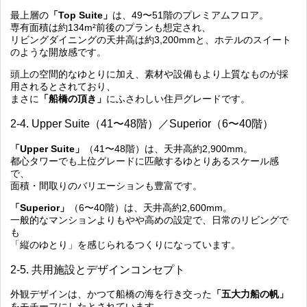
最上層の
「Top Suite」
は、49〜51階のプレミアムフロア。
専有面積は約134m²前後のプランも想定され、
リビングダイニングの天井高は約3,200mmと、ホテルのスイート
のような開放感です。
頭上の空間的なゆとりに加え、素材や設備もより上質なものが採
用されるとされており、
まさに
「船橋の頂き」
にふさわしい住戸グレードです。
2-4. Upper Suite（41〜48階）／Superior（6〜40階）
「Upper Suite」
（41〜48階）は、天井高約2,900mm。
都心タワーでも上位グレードに匹敵するゆとりあるスケール感
で、
面積・間取りのバリエーションも豊富です。
「Superior」
（6〜40階）は、天井高約2,600mm。
一般的なマンションよりもやや高めの設定で、日常のリビングで
も
「縦のゆとり」を感じられるつくりになっています。
2-5. 共用施設とデザインコンセプト
外観デザインは、かつて船橋の海を行き交った
「五大力船の帆」
をモチーフにしたとされています。