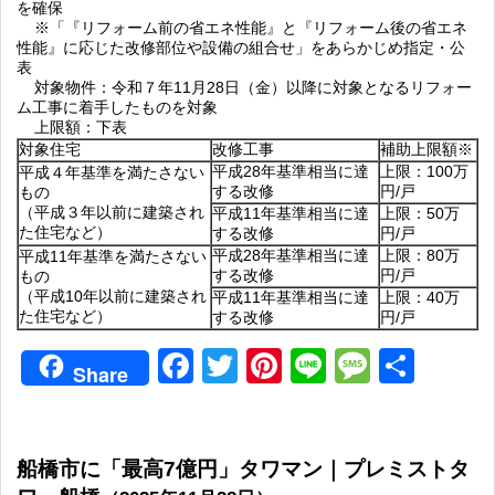
を確保
※「『リフォーム前の省エネ性能』と『リフォーム後の省エネ
性能』に応じた改修部位や設備の組合せ」をあらかじめ指定・公
表
対象物件：令和７年11月28日（金）以降に対象となるリフォー
ム工事に着手したものを対象
上限額：下表
対象住宅
改修工事
補助上限額※
平成28年基準相当に達
上限：100万
平成４年基準を満たさない
する改修
円/戸
もの
（平成３年以前に建築され
平成11年基準相当に達
上限：50万
た住宅など）
する改修
円/戸
平成28年基準相当に達
上限：80万
平成11年基準を満たさない
する改修
円/戸
もの
（平成10年以前に建築され
平成11年基準相当に達
上限：40万
た住宅など）
する改修
円/戸
Facebook
Twitter
Pinterest
Line
Messag
共
Share
有
船橋市に「最高7億円」タワマン｜プレミストタ