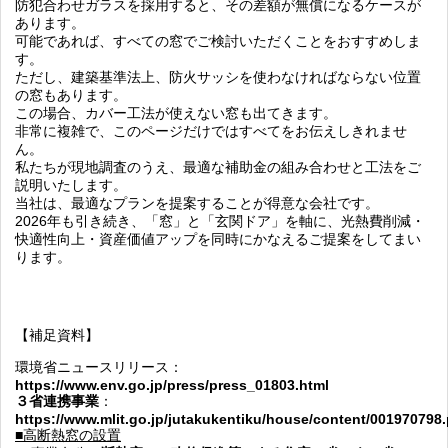
防犯合わせガラスを採用すると、その差額が無償になる
ケースが
あります。
可能であれば、すべての窓でご検討いただくことをおすすめしま
す。
ただし、建築基準法上、防火サッシを使わなければならない位置
の窓もあります。
この場合、カバー工法が使えない窓も出てきます。
非常に複雑で、このページだけではすべてをお伝えしきれませ
ん。
私たちが現地調査のうえ、最適な補助金の組み合わせと工法をご
説明いたします。
当社は、
最適なプランを提案することが得意な会社
です。
2026年も引き続き、「窓」と「玄関ドア」を軸に、光熱費削減・
快適性向上・資産価値アップを同時にかなえるご提案をしてまい
ります。
【補足資料】
環境省ニュースリリース：
https://www.env.go.jp/press/press_01803.html
３省連携事業
：
https://www.mlit.go.jp/jutakukentiku/house/content/001970798.
■高断熱窓の設置