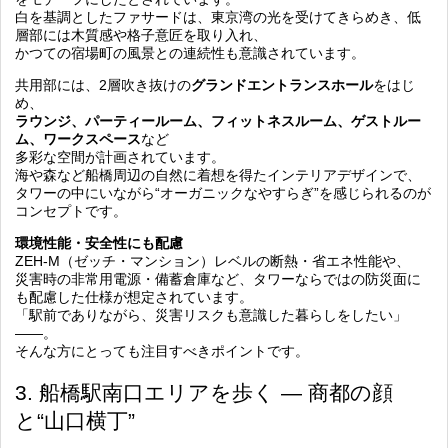
白を基調としたファサードは、東京湾の光を受けてきらめき、低
層部には木質感や格子意匠を取り入れ、
かつての宿場町の風景との連続性も意識されています。
共用部には、2層吹き抜けの
グランドエントランスホール
をはじ
め、
ラウンジ、パーティールーム、フィットネスルーム、ゲストルー
ム、ワークスペース
など
多彩な空間が計画されています。
海や森など船橋周辺の自然に着想を得たインテリアデザインで、
タワーの中にいながら“オーガニックなやすらぎ”を感じられるのが
コンセプトです。
環境性能・安全性にも配慮
ZEH-M（ゼッチ・マンション）レベルの断熱・省エネ性能や、
災害時の非常用電源・備蓄倉庫など、タワーならではの防災面に
も配慮した仕様が想定されています。
「駅前でありながら、災害リスクも意識した暮らしをしたい」
――。
そんな方にとっても注目すべきポイントです。
3. 船橋駅南口エリアを歩く ― 商都の顔
と“山口横丁”