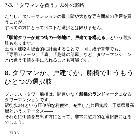
7-3. 「タワマンを買う」以外の戦略
ただし、タワーマンションの最上階や大きな専有面積の住戸を買
うことが、
すべての方にとってベストな選択とは限りません。
「駅前タワーが建つ街の一等地に、戸建てを構える」
という選択
肢もあります。
土地＋建物を総合的に計画することで、同じ総予算帯でも、
「専用ガレージ」「庭」「趣味の部屋」など、タワーマンション
とは違う価値を手に入れることも可能です。
8. タワマンか、戸建てか。船橋で叶うもう
ひとつの選択肢
プレミストタワー船橋は、間違いなく
船橋のランドマーク
になる
タワーマンションです。
駅徒歩2分という圧倒的な利便性、充実した共用施設、千葉県最高
層というステータス――
それらに価値を見出す方にとって、非常に魅力的な選択肢になる
でしょう。
一方で、