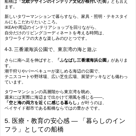
船橋は
「北欧デザインのインテリア文化が根付いた街」
とも言え
ます。
新しいタワーマンションで暮らすなら、家具・照明・テキスタイ
ルにもこだわりたいところ。
IKEAや周辺のインテリアショップを回りながら、
自分だけのリビングコーディネートを考える時間は、
タワーライフの大きな楽しみのひとつです。
4-3. 三番瀬海浜公園で、東京湾の海と遊ぶ
さらに南へ足を伸ばすと、
「ふなばし三番瀬海浜公園」
がありま
す。
潮干狩りやバーベキューが楽しめる海辺の公園で、
テニスコートや野球場、広い芝生広場、展望デッキなども備わっ
ています。
タワーマンションの高層階から東京湾を眺め、
週末には実際に海辺まで出かけて潮風を感じる――。
「空と海の両方を近くに感じる暮らし」
が叶うのは、
ベイサイド都市である船橋ならではの豊かさです。
5. 医療・教育の安心感 ― 「暮らしのイン
フラ」としての船橋