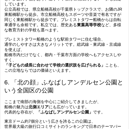
しています。
公立高校では、県立船橋高校が千葉県トップクラスで、お隣のJR
東船橋駅から徒歩。市立船橋高校もスポーツや音楽で有名ですが
同じく東船橋駅から徒歩です。プレミストタワー船橋からは自転
車通学も余裕です。私立では、歴史ある
東葉高等学校
など、多様
な教育方針の学校も選べます。
プレミストタワー船橋のような駅前タワーに住む場合、
通学のしやすさは大きなメリットです。総武線・東武線・京成線
を使えば、
船橋市内だけでなく、都内・千葉市方面の学校へもアクセスしや
すく、
「子どもの成長に合わせて学校の選択肢を広げられる」
ことも、
この立地ならではの価値といえます。
6. 「北の顔」ふなばしアンデルセン公園と
いう全国区の公園
ここまで南部の海側を中心にご紹介してきましたが、
船橋の魅力は
北側エリア
にも広がっています。
代表的な存在が、
「ふなばしアンデルセン公園」
です。
東京ドーム約7個分という広さを誇るこの公園は、
世界最大級の旅行口コミサイトのランキングで日本のテーマパー