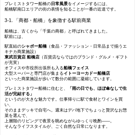
プレミストタワー船橋の
日常風景
をイメージするには、
船橋駅南口エリアの街の表情を知ることが一番の近道です。
3-1. 「商都・船橋」を象徴する駅前商業
船橋は、古くから「千葉の商都」と呼ばれてきました。
駅前には、
駅直結の
シャポー船橋
（食品・ファッション・日常品まで揃うエ
キナカ商業施設）
東武百貨店 船橋店
（百貨店ならではのブランド・グルメ・ギフト
が充実）
オフィスや市役所出張所も入る
船橋フェイス
大型スーパーと専門店が集まる
イトーヨーカドー船橋店
といった商業施設が歩いて数分の範囲に凝縮しています。
プレミストタワー船橋に住むと、
「雨の日でも、ほぼ傘なしで生
活が完結する」
というのが大きな魅力です。仕事帰りに駅で食材とワインを買
い、
そのままデッキで自宅へ。週末はデパ地下でちょっと贅沢なお惣
菜を選んで、
上層階のリビングで夜景を眺めながらゆっくり晩酌――。
そんなライフスタイルが、ごく自然な日常になります。