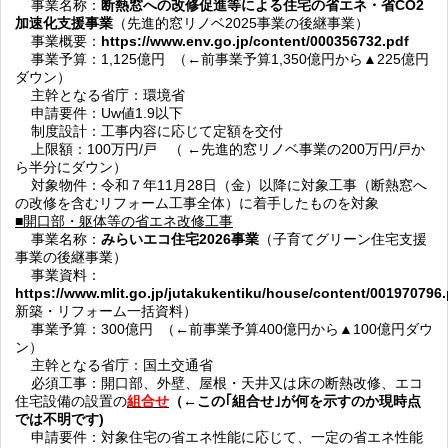
事業名称：
断熱窓への改修促進等による住宅の省エネ・省CO2
加速化支援事業
（先進的窓リノベ2025事業の後継事業）
事業概要：
https://www.env.go.jp/content/000356732.pdf
事業予算：1,125億円 （←前事業予算1,350億円から▲225億円
ダウン）
主幹となる省庁：環境省
申請要件：Uw値1.9以下
制度設計：工事内容に応じて定額を交付
上限額：100万円/戸 （ ←先進的窓リノベ事業の200万円/戸か
ら半分にダウン）
対象物件：令和７年11月28日（金）以降に対象工事（断熱窓へ
の改修を含むリフォーム工事全体）に着手したものを対象
■開口部・躯体等の省エネ改修工事
事業名称：
みらいエコ住宅2026事業
（子育てグリーン住宅支援
事業の後継事業）
事業資料：
https://www.mlit.go.jp/jutakukentiku/house/content/001970796.
新築・リフォーム一括資料）
事業予算：300億円 （←前事業予算400億円から▲100億円ダウ
ン）
主幹となる省庁：国土交通省
必須工事：開口部、外壁、屋根・天井又は床の断熱改修、エコ
住宅設備の設置の
組合せ
（←この｢組合せ｣が何を示すのか現時点
では不明です)
申請要件：対象住宅の省エネ性能に応じて、一定の省エネ性能