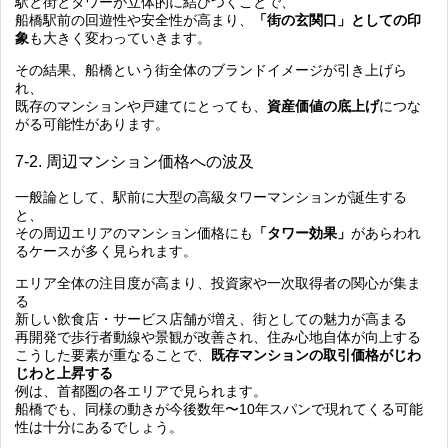
駅と街とタワーが立体的に結びつくことで、
船橋駅前の回遊性や安全性が高まり、
「街の玄関口」としての印
象
も大きく変わっていきます。
その結果、船橋という街全体のブランドイメージが引き上げら
れ、
既存のマンションや戸建てにとっても、
資産価値の底上げ
につな
がる可能性があります。
7-2. 周辺マンション価格への波及
一般論として、駅前に大型の高級タワーマンションが誕生する
と、
その周辺エリアのマンション価格にも
「タワー効果」
があらわれ
るケースが多く見られます。
エリア全体の注目度が高まり、投資家や一次取得者の関心が集ま
る
新しい飲食店・サービス店舗が増え、街としての魅力が高まる
再開発で歩行者動線や景観が改善され、住み心地自体が向上する
こうした要素が重なることで、
既存マンションの取引価格がじわ
じわと上昇する
例は、首都圏の各エリアで見られます。
船橋でも、同様の動きが今後数年〜10年スパンで現れてくる可能
性は十分にあるでしょう。