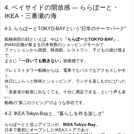
4. ベイサイドの開放感 ― ららぽーと・
IKEA・三番瀬の海
4-1. ららぽーとTOKYO-BAYという“日常のテーマパーク”
船橋南部の顔といえば、やはり
「ららぽーとTOKYO-BAY」
。
約440店舗が集まる日本有数のショッピングモールで、
ファッションから雑貨、映画館、レストラン、子どもの遊び場ま
で、
まさに
「一日いても飽きない」
規模感です。
プレミストタワー船橋からは、電車でもバスでもアクセスしやす
く、
休日にふらっと映画とショッピング、ランチを楽しむのにぴった
り。
「表参道や銀座に出なくても、十分に満足できる」という声も多
い、
船橋の“第二のリビング”のような存在です。
4-2. IKEA Tokyo-Bayと、“暮らしを作る楽しさ”
ららぽーとと並ぶアイコンが、
IKEA Tokyo-Bay
。
日本で最初にオープンしたIKEAストアであり、