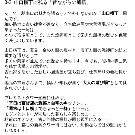
3-2. 山口横丁に残る「昔ながらの船橋」
そして、駅南口の魅力を語るうえで外せないのが
「山口横丁」
周
辺です。
細い路地に古い建物が連なり、立ち飲み屋や大衆酒場がぎゅっと
集まった一角は、
かつて宿場町として、また漁師町として栄えた船橋の歴史を色濃
く映し出しています。
山口横丁は、夏見・金杉方面の農村と、湊町方面の漁師町を結ぶ
重要な通りとして
多くの商家が並んでいた歴史を持ちます。今でも、昭和の雰囲気
を残す店構えの酒場や、
古民家を活かした新しい居酒屋が立ち並び、仕事帰りの会社員か
ら
地元の常連さんまで、幅広い年代が集う
“大人の遊び場”
として愛
されています。
プレミストタワー船橋に住めば、
「平日は百貨店の惣菜と自宅のキッチン」
、
「週末は山口横丁でちょっと一杯」
といった、
モダンとレトロが同居した暮らしを楽しめます。
駅前のネオンと、古い路地の提灯が同じ視界に入る――
それは、都心の新興タワー街にはない、船橋ならではの魅力かも
しれません。