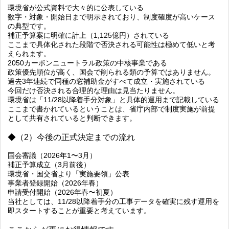
環境省が公式資料で大々的に公表している
数字・対象・開始日まで明示されており、制度確度が高いケース
の典型です。
補正予算案に明確に計上（1,125億円）されている
ここまで具体化された段階で否決される可能性は極めて低いと考
えられます。
2050カーボンニュートラル政策の中核事業である
政策優先順位が高く、国会で削られる類の予算ではありません。
過去3年連続で同種の窓補助金がすべて成立・実施されている
今回だけ否決される合理的な理由は見当たりません。
環境省は「11/28以降着手分対象」と具体的運用まで記載している
ここまで書かれているということは、省庁内部で制度実施が前提
として共有されていると判断できます。
◆（2）今後の正式決定までの流れ
国会審議（2026年1〜3月）
補正予算成立（3月前後）
環境省・国交省より「実施要領」公表
事業者登録開始（2026年春）
申請受付開始（2026年春〜初夏）
当社としては、
11/28以降着手分の工事データを確実に残す運用を
即スタートすることが重要
と考えています。