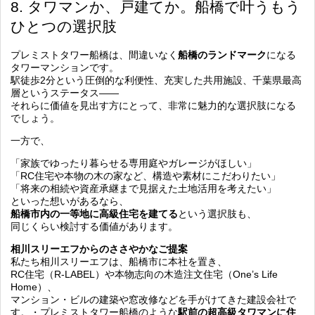
8. タワマンか、戸建てか。船橋で叶うもう
ひとつの選択肢
プレミストタワー船橋は、間違いなく
船橋のランドマーク
になる
タワーマンションです。
駅徒歩2分という圧倒的な利便性、充実した共用施設、千葉県最高
層というステータス――
それらに価値を見出す方にとって、非常に魅力的な選択肢になる
でしょう。
一方で、
「家族でゆったり暮らせる専用庭やガレージがほしい」
「RC住宅や本物の木の家など、構造や素材にこだわりたい」
「将来の相続や資産承継まで見据えた土地活用を考えたい」
といった想いがあるなら、
船橋市内の一等地に高級住宅を建てる
という選択肢も、
同じくらい検討する価値があります。
相川スリーエフからのささやかなご提案
私たち相川スリーエフは、船橋市に本社を置き、
RC住宅（R-LABEL）や本物志向の木造注文住宅（One’s Life
Home）、
マンション・ビルの建築や窓改修などを手がけてきた建設会社で
す。・プレミストタワー船橋のような
駅前の超高級タワマンに住