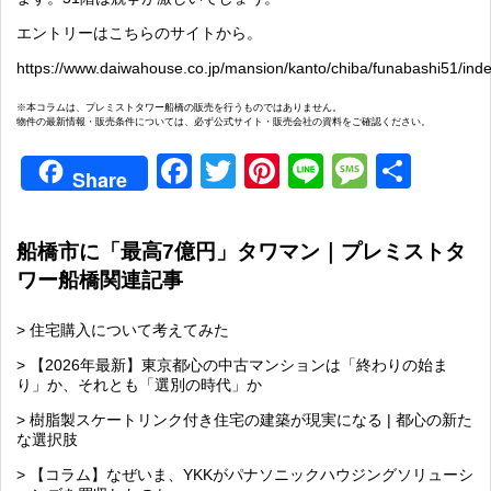
エントリーはこちらのサイトから。
https://www.daiwahouse.co.jp/mansion/kanto/chiba/funabashi51/inde
※本コラムは、プレミストタワー船橋の販売を行うものではありません。
物件の最新情報・販売条件については、必ず公式サイト・販売会社の資料をご確認ください。
Facebook
Twitter
Pinterest
Line
Messag
共
Share
有
船橋市に「最高7億円」タワマン｜プレミストタ
ワー船橋関連記事
> 住宅購入について考えてみた
> 【2026年最新】東京都心の中古マンションは「終わりの始ま
り」か、それとも「選別の時代」か
> 樹脂製スケートリンク付き住宅の建築が現実になる | 都心の新た
な選択肢
> 【コラム】なぜいま、YKKがパナソニックハウジングソリューシ