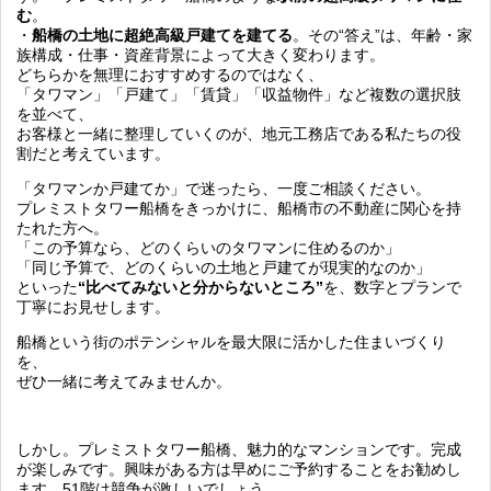
む
。
・
船橋の土地に超絶高級戸建てを建てる
。その“答え”は、年齢・家
族構成・仕事・資産背景によって大きく変わります。
どちらかを無理におすすめするのではなく、
「タワマン」「戸建て」「賃貸」「収益物件」など複数の選択肢
を並べて、
お客様と一緒に整理していくのが、地元工務店である私たちの役
割だと考えています。
「タワマンか戸建てか」で迷ったら、一度ご相談ください。
プレミストタワー船橋をきっかけに、船橋市の不動産に関心を持
たれた方へ。
「この予算なら、どのくらいのタワマンに住めるのか」
「同じ予算で、どのくらいの土地と戸建てが現実的なのか」
といった
“比べてみないと分からないところ”
を、数字とプランで
丁寧にお見せします。
船橋という街のポテンシャルを最大限に活かした住まいづくり
を、
ぜひ一緒に考えてみませんか。
しかし。プレミストタワー船橋、魅力的なマンションです。完成
が楽しみです。興味がある方は早めにご予約することをお勧めし
ます。51階は競争が激しいでしょう。