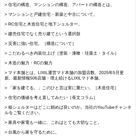
> 住宅の構造、マンションの構造、アパートの構造とは。
> マンションと戸建住宅・新築と中古について。
> RC住宅と木造住宅と地下シェルター。
> 建売住宅でなく売り建てという選択肢
> 災害に強い住宅。［構造について］
> こだわるべき内装仕上げ［塗装・漆喰・珪藻土・タイル］
> 木造の魅力・RCの魅力
> マド本舗とは。LIXIL運営マド本舗の加盟店数。2025年5月更
新。最新情報506店舗・増え続けるLIXILマド本舗。
> 「家を建てる。」このひと言は実に重たい。［木造住宅］
> 住宅の価値を考え直してみたい［長文コラム］
> 核シェルターはどこに頼めば良いのか。当社のYouTubeチャンネ
ルをご覧ください。
> 家具や家電も一緒に、これはとても大切なこと。
> 台風から家を守るために。