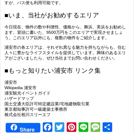
すが、バス便も利用可能です。
■いま、当社がお勧めするエリア
今日現在、物件の数や利便性、価格から、舞浜、美浜をお勧めし
ます。冒頭に書いた、9500万円をこのエリアで実現させましょ
う。このエリア以外にも、複数の物件をご紹介します。
浦安市の各エリアは、それぞれ異なる魅力を持ちながらも、住む
人々に豊かなライフスタイルを提供しています。興味のあるエリ
アがございましたら、ぜひ当社までお問い合わせください。
■もっと知りたい浦安市 リンク集
浦安市
Wikipedia 浦安市
浦安観光イベントガイド
ハザードマップ
国土交通大臣許可特定建設業/宅地建物取引業
東京都知事許可一級建築士事務所
株式会社相川スリーエフ
Facebook
Twitter
Pinterest
Line
Messag
共
Share