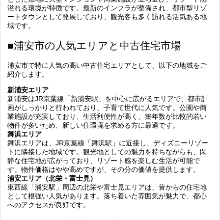
溢れる環境が特徴です。最新のインフラが整備され、都市型リゾ
ートタウンとして発展しており、観光客も多く訪れる活気ある地
域です。
■浦安市の人気エリアと中古住宅市場
浦安市で特に人気の高い中古住宅エリアとして、以下の地域をご
紹介します。
新浦安エリア
新浦安はJR京葉線「新浦安駅」を中心に広がるエリアで、都市計
画がしっかりと行われており、子育て世代に人気です。公園や商
業施設が充実しており、生活利便性が高く、築年数が比較的若い
物件が多いため、新しい住環境を求める方に最適です。
舞浜エリア
舞浜エリアは、JR京葉線「舞浜駅」に近接し、ディズニーリゾー
トに隣接した地域です。観光地としての魅力を持ちながらも、閑
静な住宅地が広がっており、リゾート感を楽しむ生活が可能で
す。物件価格はやや高めですが、その分の価値を提供します。
浦安エリア（北栄・富士見）
東西線「浦安駅」周辺の北栄や富士見エリアは、昔からの住宅地
として根強い人気があります。落ち着いた雰囲気が魅力で、都心
へのアクセスが良好です。