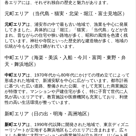
各エリアには、それぞれ独自の歴史と魅力があります。
元町エリア （当代島・猫実・北栄・堀江・富士見地区）
元町エリア
は、浦安市の中で最も古い地域で、漁業を中心に発展
してきました。具体的には「堀江」「猫実」「当代島」などが含
まれ、昔ながらの住宅や狭い路地が多く、昭和の風情を色濃く残
しています。神社や寺院といった歴史的な建造物が多く、地域の
伝統が今もなお受け継がれています。
中町エリア（海楽・美浜・入船・今川・富岡・東野・弁
天・舞浜地区）
中町エリア
は、1970年代から80年代にかけての埋め立てによって
形成された地域で、新浦安駅を中心に広がっています。都市計画
に基づいた広い道路、整備された公園、そして充実した商業施設
が特徴です。マンションや戸建住宅が多く、特に子育て世代に人
気が高いエリアです。教育施設や医療機関も充実しており、利便
性の高い生活環境が整っています。
新町エリア（日の出・明海・高洲地区）
新町エリア
は、1990年代以降に開発された地域で、東京ディズニ
ーリゾートが立地する舞浜地区もこのエリアに含まれます。広々
とした敷地に大型マンションや商業施設が立ち並び、リゾート感