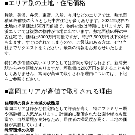
■エリア別の土地・住宅価格
舞浜、美浜、弁天、東野、入船、今川などのエリアでは、敷地面
積50坪前後の広々とした中古住宅が多くあります。2024年現在の
土地の坪単価は150万円前後で、物件の数は時期によりますが、舞
浜エリアでは複数の物件が市場に出ています。敷地面積50坪の中
古住宅で、価格は8000万円前後ですが、時折7,500万円以下の物件
も出ます。すぐに売れてしまうので、ご興味のある方は、ぜひ当
社までリクエストをください。最新の情報をお知らせいたしま
す。
特に希少価値の高いエリアとしては富岡が挙げられます。新浦安
駅からやや距離がありますが、坪単価は200万円を超えることも珍
しくありません。富岡が高値で取引される理由については、下記
をご参照ください。
■富岡エリアが高値で取引される理由
住環境の良さと地域の成熟度
富岡エリアは静かな住宅街として評価が高く、特にファミリー層
や高齢者に人気があります。計画的に整備された公園や緑地も豊
富で、自然環境が良好なため、居住者の満足度が高く、土地の価
格が高騰しています。
教育環境の充実