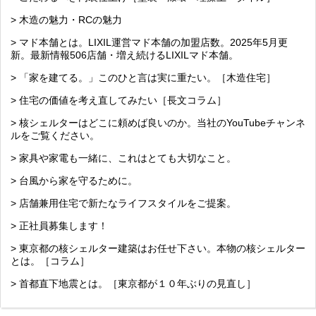
> 木造の魅力・RCの魅力
> マド本舗とは。LIXIL運営マド本舗の加盟店数。2025年5月更
新。最新情報506店舗・増え続けるLIXILマド本舗。
> 「家を建てる。」このひと言は実に重たい。［木造住宅］
> 住宅の価値を考え直してみたい［長文コラム］
> 核シェルターはどこに頼めば良いのか。当社のYouTubeチャンネ
ルをご覧ください。
> 家具や家電も一緒に、これはとても大切なこと。
> 台風から家を守るために。
> 店舗兼用住宅で新たなライフスタイルをご提案。
> 正社員募集します！
> 東京都の核シェルター建築はお任せ下さい。本物の核シェルター
とは。［コラム］
> 首都直下地震とは。［東京都が１０年ぶりの見直し］