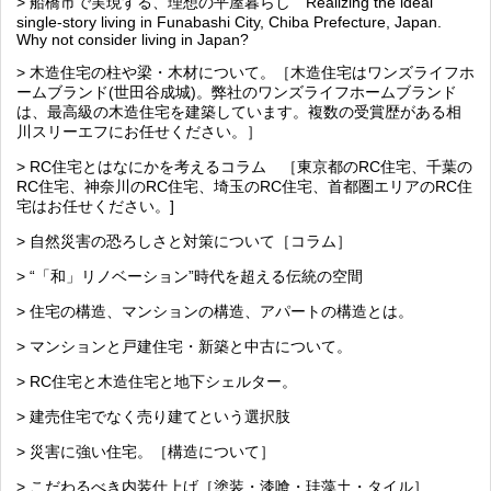
> 船橋市で実現する、理想の平屋暮らし Realizing the ideal
single-story living in Funabashi City, Chiba Prefecture, Japan.
Why not consider living in Japan?
> 木造住宅の柱や梁・木材について。［木造住宅はワンズライフホ
ームブランド(世田谷成城)。弊社のワンズライフホームブランド
は、最高級の木造住宅を建築しています。複数の受賞歴がある相
川スリーエフにお任せください。］
> RC住宅とはなにかを考えるコラム ［東京都のRC住宅、千葉の
RC住宅、神奈川のRC住宅、埼玉のRC住宅、首都圏エリアのRC住
宅はお任せください。]
> 自然災害の恐ろしさと対策について［コラム］
> “「和」リノベーション”時代を超える伝統の空間
> 住宅の構造、マンションの構造、アパートの構造とは。
> マンションと戸建住宅・新築と中古について。
> RC住宅と木造住宅と地下シェルター。
> 建売住宅でなく売り建てという選択肢
> 災害に強い住宅。［構造について］
> こだわるべき内装仕上げ［塗装・漆喰・珪藻土・タイル］