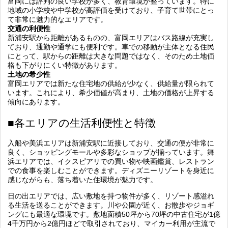
富岡には評判の良い学校が多く、教育環境が整っています。特に
地域の小学校や中学校が高評価を受けており、子育て世帯にとっ
て非常に魅力的なエリアです。
交通の利便性
新浦安駅から距離があるものの、富岡エリアはバス路線が充実し
ており、通勤や通学にも便利です。車での移動が主体となる住民
にとって、駅からの距離は大きな問題ではなく、そのため土地価
格も下がりにくい特徴があります。
土地の希少性
富岡エリアでは新たな住宅地の供給が少なく、供給量が限られて
います。これにより、希少価値が高まり、土地の価格が上昇する
傾向にあります。
■各エリアの生活利便性と特徴
入船や美浜エリアは新浦安駅に近接しており、交通の便が非常に
良く、ショッピングモールや多彩なショップが揃っています。舞
浜エリアでは、イクスピアリでの買い物や映画鑑賞、レストラン
での食事を楽しむことができます。ディズニーリゾートを身近に
感じながらも、落ち着いた住環境が魅力です。
日の出エリアでは、広い敷地を持つ物件が多く、リゾート感溢れ
る生活を送ることができます。川や公園が近く、お散歩やジョギ
ングにも最適な環境です。敷地面積50坪から70坪の中古住宅が1億
4千万円から2億円ほどで取引されており、マイカー利用が主流で