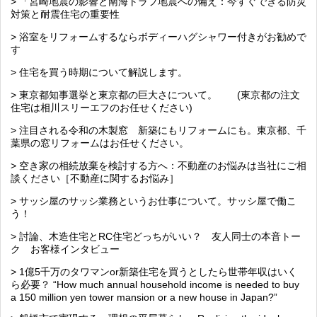
> 「宮崎地震の影響と南海トラフ地震への備え：今すぐできる防災
対策と耐震住宅の重要性
> 浴室をリフォームするならボディーハグシャワー付きがお勧めで
す
> 住宅を買う時期について解説します。
> 東京都知事選挙と東京都の巨大さについて。 (東京都の注文
住宅は相川スリーエフのお任せください)
> 注目される令和の木製窓 新築にもリフォームにも。東京都、千
葉県の窓リフォームはお任せください。
> 空き家の相続放棄を検討する方へ：不動産のお悩みは当社にご相
談ください［不動産に関するお悩み］
> サッシ屋のサッシ業務というお仕事について。サッシ屋で働こ
う！
> 討論、木造住宅とRC住宅どっちがいい？ 友人同士の本音トー
ク お客様インタビュー
> 1億5千万のタワマンor新築住宅を買うとしたら世帯年収はいく
ら必要？ “How much annual household income is needed to buy
a 150 million yen tower mansion or a new house in Japan?”