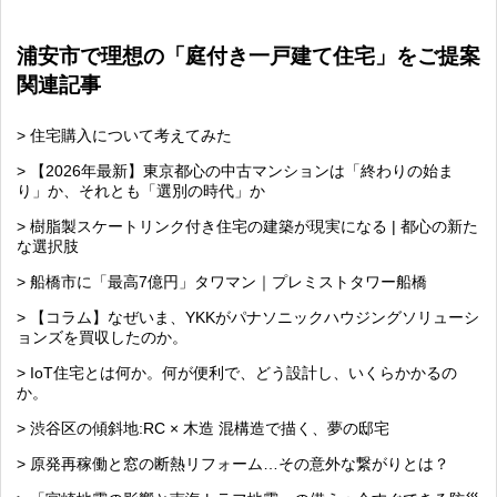
有
浦安市で理想の「庭付き一戸建て住宅」をご提案
関連記事
> 住宅購入について考えてみた
> 【2026年最新】東京都心の中古マンションは「終わりの始ま
り」か、それとも「選別の時代」か
> 樹脂製スケートリンク付き住宅の建築が現実になる | 都心の新た
な選択肢
> 船橋市に「最高7億円」タワマン｜プレミストタワー船橋
> 【コラム】なぜいま、YKKがパナソニックハウジングソリューシ
ョンズを買収したのか。
> IoT住宅とは何か。何が便利で、どう設計し、いくらかかるの
か。
> 渋谷区の傾斜地:RC × 木造 混構造で描く、夢の邸宅
> 原発再稼働と窓の断熱リフォーム…その意外な繋がりとは？