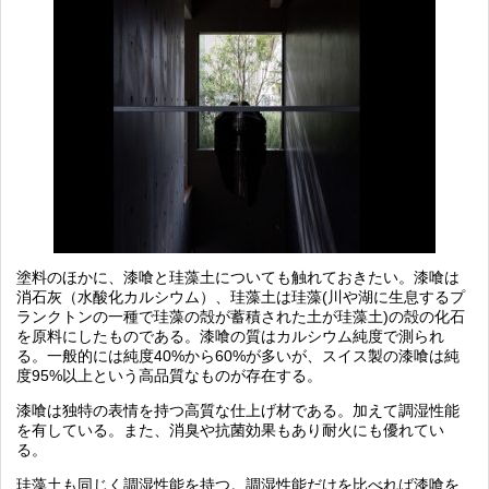
塗料のほかに、漆喰と珪藻土
についても触れておきたい。漆喰は
消石灰（水酸化カルシウム）、珪藻土は珪藻
(
川や湖に生息するプ
ランクトンの一種で珪藻の殻が蓄積された土が珪藻土
)
の殻の化石
を原料にしたものである。漆喰の質はカルシウム純度で測られ
る。一般的には純度
40%
から
60%
が多いが、スイス製の漆喰は純
度
95%
以上という高品質なものが存在する。
漆喰は独特の表情を持つ高質な仕上げ材である。加えて調湿性能
を有している。また、消臭や抗菌効果もあり耐火にも優れてい
る。
珪藻土も同じく調湿性能を持つ。調湿性能だけを比べれば漆喰を