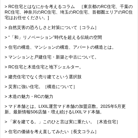
> RC住宅とはなにかを考えるコラム ［東京都のRC住宅、千葉の
RC住宅、神奈川のRC住宅、埼玉のRC住宅、首都圏エリアのRC住
宅はお任せください。]
> 自然災害の恐ろしさと対策について［コラム］
> “「和」リノベーション”時代を超える伝統の空間
> 住宅の構造、マンションの構造、アパートの構造とは。
> マンションと戸建住宅・新築と中古について。
> RC住宅と木造住宅と地下シェルター。
> 建売住宅でなく売り建てという選択肢
> 災害に強い住宅。［構造について］
> 木造の魅力・RCの魅力
> マド本舗とは。LIXIL運営マド本舗の加盟店数。2025年5月更
新。最新情報506店舗・増え続けるLIXILマド本舗。
> 「家を建てる。」このひと言は実に重たい。［木造住宅］
> 住宅の価値を考え直してみたい［長文コラム］