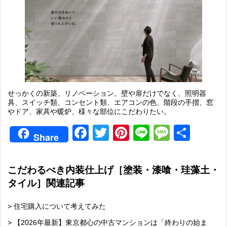
せっかくの新築、リノベーション。壁や扉だけでなく、照明器
具、スイッチ類、コンセント類、エアコンの色、階段の手摺、窓
やドア、家具や暖炉、様々な部位にこだわりたい。
Facebook
Twitter
Pinterest
Line
Messag
共
Share
有
こだわるべき内装仕上げ［塗装・漆喰・珪藻土・
タイル］関連記事
> 住宅購入について考えてみた
> 【2026年最新】東京都心の中古マンションは「終わりの始ま