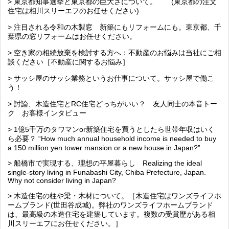
> 東京都知事選挙と東京都の巨大さについて。 (東京都の注文
住宅は相川スリーエフのお任せください)
> 注目される令和の木製窓 新築にもリフォームにも。東京都、千
葉県の窓リフォームはお任せください。
> 空き家の相続放棄を検討する方へ：不動産のお悩みは当社にご相
談ください［不動産に関するお悩み］
> サッシ屋のサッシ業務というお仕事について。サッシ屋で働こ
う！
> 討論、木造住宅とRC住宅どっちがいい？ 友人同士の本音トー
ク お客様インタビュー
> 1億5千万のタワマンor新築住宅を買うとしたら世帯年収はいく
ら必要？ “How much annual household income is needed to buy
a 150 million yen tower mansion or a new house in Japan?”
> 船橋市で実現する、理想の平屋暮らし Realizing the ideal
single-story living in Funabashi City, Chiba Prefecture, Japan.
Why not consider living in Japan?
> 木造住宅の柱や梁・木材について。［木造住宅はワンズライフホ
ームブランド(世田谷成城)。弊社のワンズライフホームブランド
は、最高級の木造住宅を建築しています。複数の受賞歴がある相
川スリーエフにお任せください。］