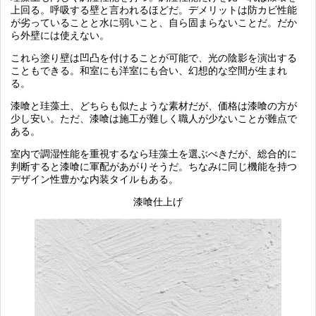
上回る。呼吸する壁と言われるほどだ。デメリットは防カビ性能
が劣っていることと水に弱いこと、自ら固まらないことだ。だか
ら外壁には使えない。
これら塗り壁は凹凸を付けることが可能で、光の陰影を演出する
こともできる。和室にも洋室にも合い、幻想的な空間が生まれ
る。
漆喰と珪藻土、どちらも似たような素材だが、価格は漆喰の方が
少し安い。ただ、漆喰は施工が難しく職人が少ないことが難点で
ある。
室内で調湿性能を重視するなら珪藻土を選ぶべきだが、総合的に
判断すると漆喰に軍配があがりそうだ。ちなみに同じ機能を持つ
デザイン性豊かな内装タイルもある。
漆喰仕上げ