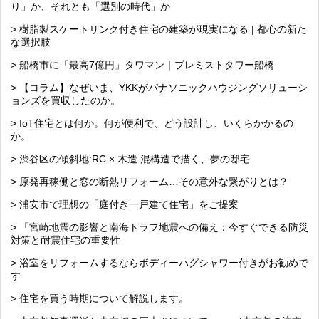
り」か、それとも「選別の時代」か
> 樹脂製スケートリンク付き住宅の建築が現実になる | 都心の新た
な選択肢
> 船橋市に「最高7億円」タワマン｜プレミストタワー船橋
> 【コラム】なぜいま、YKKがパナソニックハウジングソリューシ
ョンズを買収したのか。
> IoT住宅とは何か。何が便利で、どう設計し、いくらかかるの
か。
> 渋谷区の傾斜地:RC × 木造 混構造で描く、夢の邸宅
> 原発再稼働と窓の断熱リフォーム…その意外な繋がりとは？
> 浦安市で理想の「庭付き一戸建て住宅」をご提案
> 「宮崎地震の影響と南海トラフ地震への備え：今すぐできる防災
対策と耐震住宅の重要性
> 浴室をリフォームするならボディーハグシャワー付きがお勧めで
す
> 住宅を買う時期について解説します。