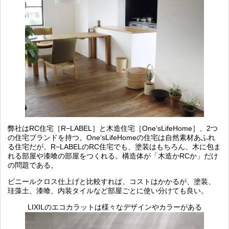
弊社は
RC
住宅［
R−LABEL
］と木造住宅［
One‘sLifeHome
］、
2
つ
の住宅ブランドを持つ。
One‘sLifeHome
の住宅は自然素材あふれ
る住宅だが、
R−LABEL
の
RC
住宅でも、塗装はもちろん、木に包ま
れる部屋や漆喰の部屋をつくれる。構造体が「木造か
RC
か」だけ
の問題である。
ビニールクロス仕上げと比較すれば、コストはかかるが、塗装、
珪藻土、漆喰、内装タイルなど部屋ごとに使い分けても良い。
LIXILのエコカラットは様々なデザインやカラーがある