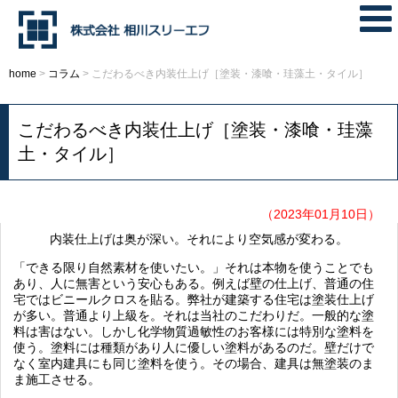
home
>
コラム
>
こだわるべき内装仕上げ［塗装・漆喰・珪藻土・タイル］
こだわるべき内装仕上げ［塗装・漆喰・珪藻
土・タイル］
（2023年01月10日）
内装仕上げは奥が深い。それにより空気感が変わる。
「できる限り自然素材を使いたい。」それは本物を使うことでも
あり、人に無害という安心もある。例えば壁の仕上げ、普通の住
宅ではビニールクロスを貼る。弊社が建築する住宅は塗装仕上げ
が多い。普通より上級を。それは当社のこだわりだ。一般的な塗
料は害はない。しかし化学物質過敏性のお客様には特別な塗料を
使う。塗料には種類があり人に優しい塗料があるのだ。壁だけで
なく室内建具にも同じ塗料を使う。その場合、建具は無塗装のま
ま施工させる。