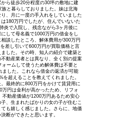
から徒歩20分程度の30坪の敷地に建
家族と暮らしておりました。妹は北海
なり、月に一度の手入れをしていました
は180万円でしたが、住んでいないた
肺炎で入院し、残念ながら3ヶ月後に
にして母名義で1000万円の借金をし
相談したところ、解体費用が300万円
用を差し引いて600万円が買取価格と言
えました。その時、知人の紹介で建築と
の不動産業者とは異なり、全く別の提案
フォームして使うため解体費は不要と
されました。これなら借金の返済が可能
%を超えることを教えてくれました。
。最終的に800万円をかけて賃貸用に
00万円は金利が高かったため、リフォ
、不動産価値が1200万円あるため安心
の子、生まれたばかりの女の子が住むこ
とても嬉しく感じました。さらに、地価
い決断ができたと思います。