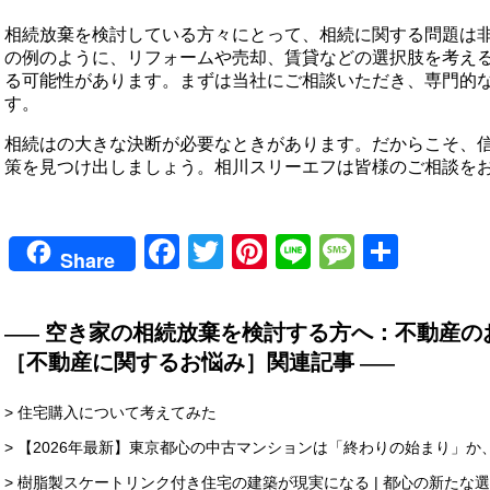
相続放棄を検討している方々にとって、相続に関する問題は
の例のように、リフォームや売却、賃貸などの選択肢を考え
る可能性があります。まずは当社にご相談いただき、専門的
す。
相続はの大きな決断が必要なときがあります。だからこそ、
策を見つけ出しましょう。相川スリーエフは皆様のご相談を
Facebook
Twitter
Pinterest
Line
Messag
共
Share
有
空き家の相続放棄を検討する方へ：不動産の
［不動産に関するお悩み］関連記事
> 住宅購入について考えてみた
> 【2026年最新】東京都心の中古マンションは「終わりの始まり」
> 樹脂製スケートリンク付き住宅の建築が現実になる | 都心の新たな