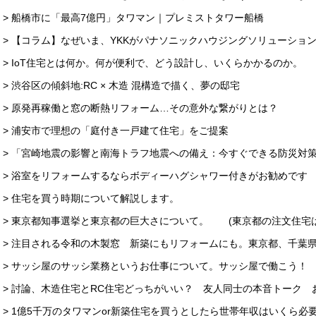
> 船橋市に「最高7億円」タワマン｜プレミストタワー船橋
> 【コラム】なぜいま、YKKがパナソニックハウジングソリューショ
> IoT住宅とは何か。何が便利で、どう設計し、いくらかかるのか。
> 渋谷区の傾斜地:RC × 木造 混構造で描く、夢の邸宅
> 原発再稼働と窓の断熱リフォーム…その意外な繋がりとは？
> 浦安市で理想の「庭付き一戸建て住宅」をご提案
> 「宮崎地震の影響と南海トラフ地震への備え：今すぐできる防災対
> 浴室をリフォームするならボディーハグシャワー付きがお勧めです
> 住宅を買う時期について解説します。
> 東京都知事選挙と東京都の巨大さについて。 (東京都の注文住宅
> 注目される令和の木製窓 新築にもリフォームにも。東京都、千葉
> サッシ屋のサッシ業務というお仕事について。サッシ屋で働こう！
> 討論、木造住宅とRC住宅どっちがいい？ 友人同士の本音トーク 
> 1億5千万のタワマンor新築住宅を買うとしたら世帯年収はいくら必要？ “How muc