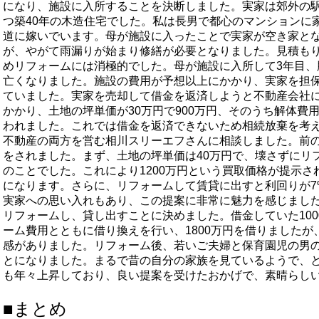
になり、施設に入所することを決断しました。実家は郊外の駅
つ築40年の木造住宅でした。私は長男で都心のマンションに
道に嫁いでいます。母が施設に入ったことで実家が空き家と
が、やがて雨漏りが始まり修繕が必要となりました。見積もり
めリフォームには消極的でした。母が施設に入所して3年目、
亡くなりました。施設の費用が予想以上にかかり、実家を担保
ていました。実家を売却して借金を返済しようと不動産会社に
かかり、土地の坪単価が30万円で900万円、そのうち解体費
われました。これでは借金を返済できないため相続放棄を考
不動産の両方を営む相川スリーエフさんに相談しました。前
をされました。まず、土地の坪単価は40万円で、壊さずにリ
のことでした。これにより1200万円という買取価格が提示
になります。さらに、リフォームして賃貸に出すと利回りが7
実家への思い入れもあり、この提案に非常に魅力を感じました
リフォームし、貸し出すことに決めました。借金していた10
ーム費用とともに借り換えを行い、1800万円を借りましたが
感がありました。リフォーム後、若いご夫婦と保育園児の男
とになりました。まるで昔の自分の家族を見ているようで、
も年々上昇しており、良い提案を受けたおかげで、素晴らし
■まとめ