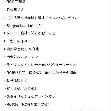
> RC住宅建築中
> 鉄骨建て方
> ［お洒落な洗面所］普通じゃつまらないから。
> Siargao Island cloud9
> グループ会社に関するお知らせ
> 「窓」のイメージ
> 建築家と造るRC住宅
> 自分好みにアレンジ
> ライフスタイルに合わせたパウダールームを。
> RC規格住宅 構造&高性能サッシ見学会開催！
> 魅せる収納術
> 祝・上棟［東京都］
> スタイリッシュなデザイン照明
> RC階段［RC持ち出し階段］