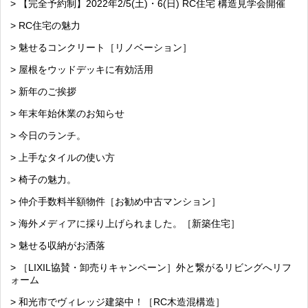
> 【完全予約制】2022年2/5(土)・6(日) RC住宅 構造見学会開催
> RC住宅の魅力
> 魅せるコンクリート［リノベーション］
> 屋根をウッドデッキに有効活用
> 新年のご挨拶
> 年末年始休業のお知らせ
> 今日のランチ。
> 上手なタイルの使い方
> 椅子の魅力。
> 仲介手数料半額物件［お勧め中古マンション］
> 海外メディアに採り上げられました。［新築住宅］
> 魅せる収納がお洒落
> ［LIXIL協賛・卸売りキャンペーン］外と繋がるリビングへリフ
ォーム
> 和光市でヴィレッジ建築中！［RC木造混構造］