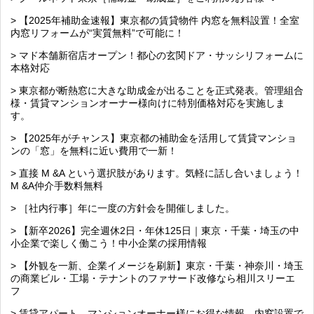
> 【2025年補助金速報】東京都の賃貸物件 内窓を無料設置！全室
内窓リフォームが“実質無料”で可能に！
> マド本舗新宿店オープン！都心の玄関ドア・サッシリフォームに
本格対応
> 東京都が断熱窓に大きな助成金が出ることを正式発表。管理組合
様・賃貸マンションオーナー様向けに特別価格対応を実施しま
す。
> 【2025年がチャンス】東京都の補助金を活用して賃貸マンショ
ンの「窓」を無料に近い費用で一新！
> 直接 M &A という選択肢があります。気軽に話し合いましょう！
M &A仲介手数料無料
> ［社内行事］年に一度の方針会を開催しました。
> 【新卒2026】完全週休2日・年休125日｜東京・千葉・埼玉の中
小企業で楽しく働こう！中小企業の採用情報
> 【外観を一新、企業イメージを刷新】東京・千葉・神奈川・埼玉
の商業ビル・工場・テナントのファサード改修なら相川スリーエ
フ
> 賃貸アパート、マンションオーナー様にお得な情報。内窓設置で