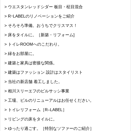
> ウエスタンレッドシダー 板目・柾目混合
> RｰLABELのリノベーションをご紹介
> そろそろ準備。おうちでクリスマス！
> 床をタイルに。［新築・リフォーム]
> トイレROOMへのこだわり。
> 緑をお部屋に。
> 建築と家具は密接な関係。
> 建築はファッション 設計はスタイリスト
> 当社の新店舗 着工しました。
> 相川スリーエフのビルサッシ事業
> 工場、ビルのリニューアルはお任せください。
> トイレリフォーム［R–LABEL］
> リビングの床をタイルに。
> ゆったり過ごす。［特別なソファーのご紹介］