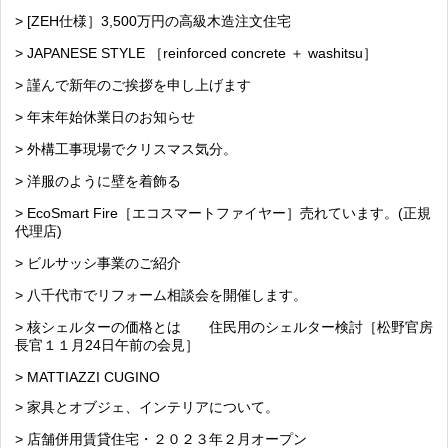
> [ZEH仕様］3,500万円の高級木造注文住宅
> JAPANESE STYLE ［reinforced concrete ＋ washitsu］
> 謹んで新年のご挨拶を申し上げます
> 年末年始休業日のお知らせ
> 外構工事現場でクリスマス気分。
> 洋服のように壁を着飾る
> EcoSmart Fire［エコスマートファイヤー］売れています。(正規
代理店)
> ビルサッシ事業のご紹介
> 八千代市でリフォーム相談会を開催します。
> 核シェルターの価格とは 住民用のシェルター検討［松野官房
長官１１月24日午前の会見］
> MATTIAZZI CUGINO
> 家具とオブジェ、インテリアについて。
> 店舗併用賃貸住宅・２０２３年２月オープン