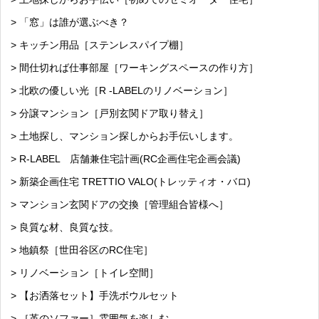
> 「窓」は誰が選ぶべき？
> キッチン用品［ステンレスパイプ棚］
> 間仕切れば仕事部屋［ワーキングスペースの作り方］
> 北欧の優しい光［R -LABELのリノベーション］
> 分譲マンション［戸別玄関ドア取り替え］
> 土地探し、マンション探しからお手伝いします。
> R-LABEL 店舗兼住宅計画(RC企画住宅企画会議)
> 新築企画住宅 TRETTIO VALO(トレッティオ・バロ)
> マンション玄関ドアの交換［管理組合皆様へ］
> 良質な材、良質な技。
> 地鎮祭［世田谷区のRC住宅］
> リノベーション［トイレ空間］
> 【お洒落セット】手洗ボウルセット
> ［革のソファー］雰囲気を楽しむ