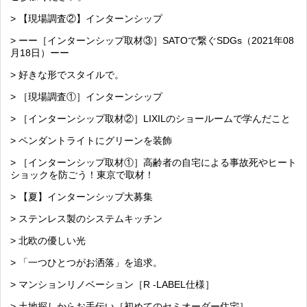
> 【現場調査②】インターンシップ
> ーー［インターンシップ取材③］SATOで繋ぐSDGs（2021年08
月18日）ーー
> 好きな形でスタイルで。
> ［現場調査①］インターンシップ
> ［インターンシップ取材②］LIXILのショールームで学んだこと
> ペンダントライトにグリーンを装飾
> ［インターンシップ取材①］高齢者の自宅による事故死やヒート
ショックを防ごう！東京で取材！
> 【夏】インターンシップ大募集
> ステンレス製のシステムキッチン
> 北欧の優しい光
> 「一つひとつがお洒落」を追求。
> マンションリノベーション［R -LABEL仕様］
> 土地探しからお手伝い［初めてのセミオーダー住宅］