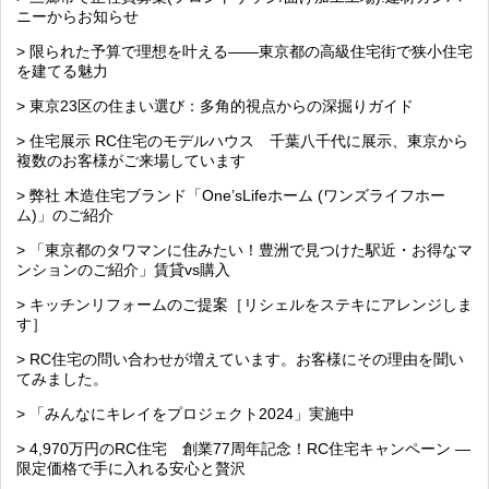
ニーからお知らせ
> 限られた予算で理想を叶える――東京都の高級住宅街で狭小住宅
を建てる魅力
> 東京23区の住まい選び：多角的視点からの深掘りガイド
> 住宅展示 RC住宅のモデルハウス 千葉八千代に展示、東京から
複数のお客様がご来場しています
> 弊社 木造住宅ブランド「One’sLifeホーム (ワンズライフホー
ム)」のご紹介
> 「東京都のタワマンに住みたい！豊洲で見つけた駅近・お得なマ
ンションのご紹介」賃貸vs購入
> キッチンリフォームのご提案［リシェルをステキにアレンジしま
す］
> RC住宅の問い合わせが増えています。お客様にその理由を聞い
てみました。
> 「みんなにキレイをプロジェクト2024」実施中
> 4,970万円のRC住宅 創業77周年記念！RC住宅キャンペーン ―
限定価格で手に入れる安心と贅沢