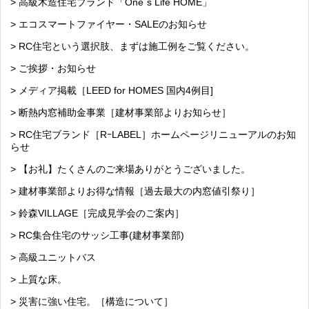
> 高級木造住宅ブランド「One´s Life HOME」
> エコスマートファイヤー・SALEのお知らせ
> RC住宅という選択肢、まずは施工例をご覧ください。
> ご挨拶・お知らせ
> メディア掲載［LEED for HOMES 国内4例目]
> 断熱内窓補助金事業［建材事業部よりお知らせ］
> RC住宅ブランド［RｰLABEL］ホームページリニューアルのお知
らせ
> 【お礼】たくさんのご来場ありがとうございました。
> 建材事業部よりお得な情報［過去最大の内窓値引祭り］
> 鈴森VILLAGE［完成見学会のご案内］
> RC集合住宅のサッシ工事(建材事業部)
> 高級ユニットバス
> 上質な床。
> 災害に強い住宅。［構造について］