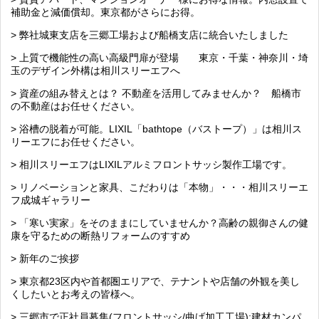
補助金と減価償却。東京都がさらにお得。
> 弊社城東支店を三郷工場および船橋支店に統合いたしました
> 上質で機能性の高い高級門扉が登場 東京・千葉・神奈川・埼
玉のデザイン外構は相川スリーエフへ
> 資産の組み替えとは？ 不動産を活用してみませんか？ 船橋市
の不動産はお任せください。
> 浴槽の脱着が可能。LIXIL「bathtope（バストープ）」は相川ス
リーエフにお任せください。
> 相川スリーエフはLIXILアルミフロントサッシ製作工場です。
> リノベーションと家具、こだわりは「本物」・・・相川スリーエ
フ成城ギャラリー
> 「寒い実家」をそのままにしていませんか？高齢の親御さんの健
康を守るための断熱リフォームのすすめ
> 新年のご挨拶
> 東京都23区内や首都圏エリアで、テナントや店舗の外観を美し
くしたいとお考えの皆様へ。
> 三郷市で正社員募集(フロントサッシ/曲げ加工工場):建材カンパ