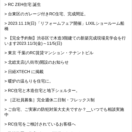
> RC ZEH住宅 誕生
> 台東区のガレージ付きRC住宅、完成間近。
> 2023.11.19(日)「リフォームフェア開催」LIXILショールーム船
橋
> 【完全予約制】渋谷区で木造3階建ての新築完成現場見学会を行
います2023.11/3(金)～11/5(日)
> 東京 千葉のRC賃貸マンション・テナントビル
> 北総支店(八街市)開設のお知らせ
> 日経XTECH に掲載
> 暖炉の温もりを住宅に。
> RC住宅と木造住宅と地下シェルター。
> ［正社員募集］完全週休二日制・フレックス制
> ご自宅、ご実家の防犯対策大丈夫ですか？__いつでも相談実施
中
> RC住宅をご検討されているお客様へ