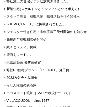
> 弊社施工の住宅がテレビ放映されました。
> 新築住宅(スケルトンとインフィルという考え方)
> スタッフ募集 就職活動・転職活動を行う皆様へ
> SUUMOジャーナルに掲載されました。
> シェルター付き住宅・来年度着工受付開始のお知らせ
> 高校新卒就職相談受付開始
> 続々とメディア掲載
> 壁面をウッドに。
> 東京建築賞 優秀賞受賞
> 弊社RC住宅ブランド「R−LABEL」施工例
> 2023方針会と親睦会
> らせん階段のある家
> エコスマート暖炉［SALEの状況について］
> VILLACOUCOU since1957