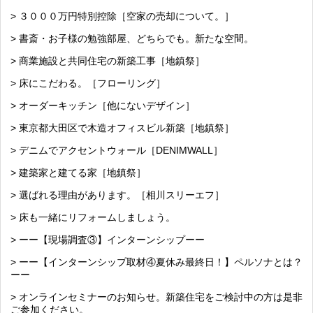
> ３０００万円特別控除［空家の売却について。］
> 書斎・お子様の勉強部屋、どちらでも。新たな空間。
> 商業施設と共同住宅の新築工事［地鎮祭］
> 床にこだわる。［フローリング］
> オーダーキッチン［他にないデザイン］
> 東京都大田区で木造オフィスビル新築［地鎮祭］
> デニムでアクセントウォール［DENIMWALL］
> 建築家と建てる家［地鎮祭］
> 選ばれる理由があります。［相川スリーエフ］
> 床も一緒にリフォームしましょう。
> ーー【現場調査③】インターンシップーー
> ーー【インターンシップ取材④夏休み最終日！】ペルソナとは？
ーー
> オンラインセミナーのお知らせ。新築住宅をご検討中の方は是非
ご参加ください。