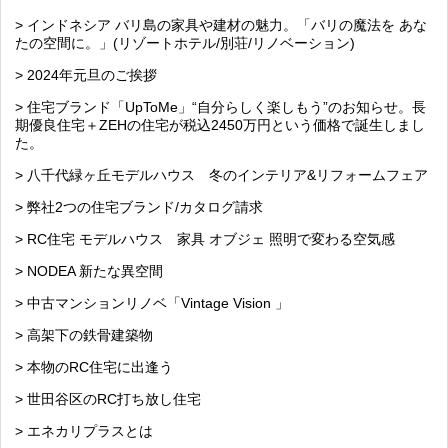
> インドネシア バリ島の家具や建材の魅力。「バリの魔法を あな
たの空間に。」(リゾートホテル/別荘/リノベーション)
> 2024年元旦のご挨拶
> 住宅ブランド「UpToMe」“自分らしく楽しもう”のお知らせ。長
期優良住宅＋ZEHの住宅が税込2450万円という価格で誕生しまし
た。
> 八千代緑ヶ丘モデルハウス 冬のインテリア&リフォームフェア
> 弊社2つの住宅ブランド/カタログ請求
> RC住宅 モデルハウス 家具 オブジェ 照明で変わる空気感
> NODEA 新たな異空間
> 中古マンションリノベ「Vintage Vision 」
> 高架下の鉄骨建築物
> 本物のRC住宅に出逢う
> 世田谷区のRC打ち放し住宅
> エネカリプラスとは