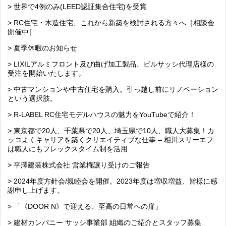
> 世界で4例のみ(LEED認証集合住宅)を受賞
> RC住宅・木造住宅、これから新築を検討される方々へ［相談会
開催中］
> 夏季休暇のお知らせ
> LIXILアルミフロント及び曲げ加工製品、ビルサッシ代理店様の
受注を開始いたします。
> 中古マンションや中古住宅を購入。引っ越し前にリノベーション
という選択肢。
> R-LABEL RC住宅モデルハウスの魅力をYouTubeで紹介！
> 東京都で20人、千葉県で20人、埼玉県で10人、職人大募集！カ
ッコよくキャリアを築くクリエイティブな仕事 – 相川スリーエフ
は職人にもフレックスタイム制を活用
> 平澤建装株式会社 営業権譲り受けのご報告
> 2024年度方針会/親睦会を開催。2023年度は増収増益、皆様に感
謝申し上げます。
> 「《DOOR N》で迎える、至高の日常への扉」
> 建材カンパニー サッシ事業部 組織のご紹介とスタッフ募集