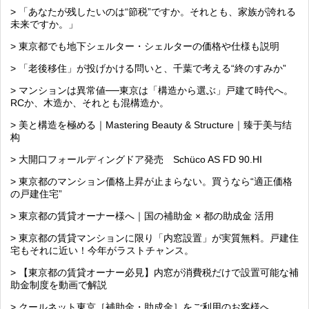
> 「あなたが残したいのは“節税”ですか。それとも、家族が誇れる
未来ですか。」
> 東京都でも地下シェルター・シェルターの価格や仕様も説明
> 「老後移住」が投げかける問いと、千葉で考える“終のすみか”
> マンションは異常値──東京は「構造から選ぶ」戸建て時代へ。
RCか、木造か、それとも混構造か。
> 美と構造を極める｜Mastering Beauty & Structure｜臻于美与结
构
> 大開口フォールディングドア発売 Schüco AS FD 90.HI
> 東京都のマンション価格上昇が止まらない。買うなら“適正価格
の戸建住宅”
> 東京都の賃貸オーナー様へ｜国の補助金 × 都の助成金 活用
> 東京都の賃貸マンションに限り「内窓設置」が実質無料。戸建住
宅もそれに近い！今年がラストチャンス。
> 【東京都の賃貸オーナー必見】内窓が消費税だけで設置可能な補
助金制度を動画で解説
> クールネット東京［補助金・助成金］をご利用のお客様へ