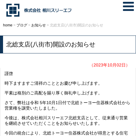
home
>
ブログ
>
お知らせ
>
北総支店(八街市)開設のお知らせ
北総支店(八街市)開設のお知らせ
（2023年10月02日）
謹啓
時下ますますご清祥のこととお慶び申し上げます。
平素は格別のご高配を賜り厚く御礼申し上げます。
さて、弊社は令和
5
年
10
月
1
日付で北総トーヨー住器株式会社から
営業権を譲受いたしました。
今後は、株式会社相川スリーエフ北総支店として、従来通り営業
を継続させていただくことをお知らせいたします。
今回の統合により、北総トーヨー住器株式会社が得意とする住宅