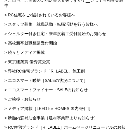
> ご自宅、ご実家の防犯対策大丈夫ですか？__いつでも相談実施
中
> RC住宅をご検討されているお客様へ
> スタッフ募集 就職活動・転職活動を行う皆様へ
> シェルター付き住宅・来年度着工受付開始のお知らせ
> 高校新卒就職相談受付開始
> 続々とメディア掲載
> 東京建築賞 優秀賞受賞
> 弊社RC住宅ブランド「R−LABEL」施工例
> エコスマート暖炉［SALEの状況について］
> エコスマートファイヤー・SALEのお知らせ
> ご挨拶・お知らせ
> メディア掲載［LEED for HOMES 国内4例目]
> 断熱内窓補助金事業［建材事業部よりお知らせ］
> RC住宅ブランド［RｰLABEL］ホームページリニューアルのお知