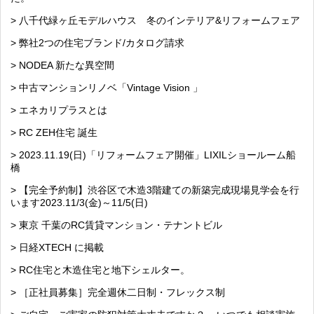
> 八千代緑ヶ丘モデルハウス 冬のインテリア&リフォームフェア
> 弊社2つの住宅ブランド/カタログ請求
> NODEA 新たな異空間
> 中古マンションリノベ「Vintage Vision 」
> エネカリプラスとは
> RC ZEH住宅 誕生
> 2023.11.19(日)「リフォームフェア開催」LIXILショールーム船
橋
> 【完全予約制】渋谷区で木造3階建ての新築完成現場見学会を行
います2023.11/3(金)～11/5(日)
> 東京 千葉のRC賃貸マンション・テナントビル
> 日経XTECH に掲載
> RC住宅と木造住宅と地下シェルター。
> ［正社員募集］完全週休二日制・フレックス制