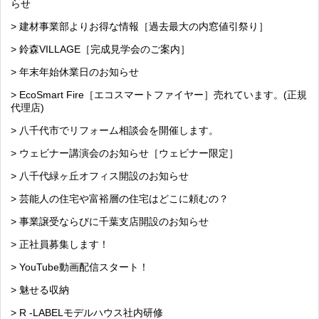
らせ
> 建材事業部よりお得な情報［過去最大の内窓値引祭り］
> 鈴森VILLAGE［完成見学会のご案内］
> 年末年始休業日のお知らせ
> EcoSmart Fire［エコスマートファイヤー］売れています。(正規
代理店)
> 八千代市でリフォーム相談会を開催します。
> ウェビナー講演会のお知らせ［ウェビナー限定］
> 八千代緑ヶ丘オフィス開設のお知らせ
> 芸能人の住宅や富裕層の住宅はどこに頼むの？
> 事業譲受ならびに千葉支店開設のお知らせ
> 正社員募集します！
> YouTube動画配信スタート！
> 魅せる収納
> R -LABELモデルハウス社内研修