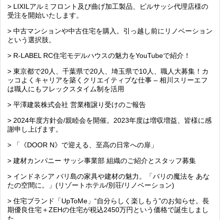
> LIXILアルミフロント及び曲げ加工製品、ビルサッシ代理店様の
受注を開始いたします。
> 中古マンションや中古住宅を購入。引っ越し前にリノベーション
という選択肢。
> R-LABEL RC住宅モデルハウスの魅力をYouTubeで紹介！
> 東京都で20人、千葉県で20人、埼玉県で10人、職人大募集！カ
ッコよくキャリアを築くクリエイティブな仕事 – 相川スリーエフ
は職人にもフレックスタイム制を活用
> 平澤建装株式会社 営業権譲り受けのご報告
> 2024年度方針会/親睦会を開催。2023年度は増収増益、皆様に感
謝申し上げます。
> 「《DOOR N》で迎える、至高の日常への扉」
> 建材カンパニー サッシ事業部 組織のご紹介とスタッフ募集
> インドネシア バリ島の家具や建材の魅力。「バリの魔法を あな
たの空間に。」(リゾートホテル/別荘/リノベーション)
> 住宅ブランド「UpToMe」“自分らしく楽しもう”のお知らせ。長
期優良住宅＋ZEHの住宅が税込2450万円という価格で誕生しまし
た。