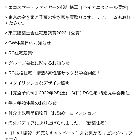
> エコスマートファイヤーの設計施工［バイオエタノール暖炉］
> 東京の空き家と千葉の空き家を買取ります。リフォームもお任せ
ください。
> 東京建築士会住宅建築賞2022［受賞］
> GW休業日のお知らせ
> RC住宅建築中
> グループ会社に関するお知らせ
> RC規格住宅 構造&高性能サッシ見学会開催！
> スタイリッシュなデザイン照明
> 【完全予約制】2022年2/5(土)・6(日) RC住宅 構造見学会開催
> 年末年始休業のお知らせ
> 仲介手数料半額物件［お勧め中古マンション］
> 海外メディアに採り上げられました。［新築住宅］
> ［LIXIL協賛・卸売りキャンペーン］外と繋がるリビングへリフ
ォーム