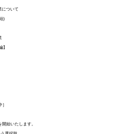
業について
始)
業
編】
］
中］
注を開始いたします。
いう選択肢。