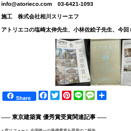
info@atorieco.com 03-6421-1093
施工 株式会社相川スリーエフ
アトリエコの塩崎太伸先生、小林佐絵子先生、今回
Facebook
Twitter
Pinterest
Line
Messag
共
Share
有
東京建築賞 優秀賞受賞関連記事
> 窓リフォーム 全国唯一の最優秀賞を受賞のご報告