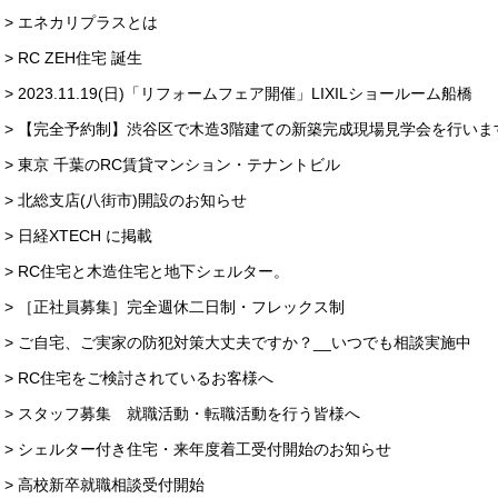
> エネカリプラスとは
> RC ZEH住宅 誕生
> 2023.11.19(日)「リフォームフェア開催」LIXILショールーム船橋
> 【完全予約制】渋谷区で木造3階建ての新築完成現場見学会を行います2023.
> 東京 千葉のRC賃貸マンション・テナントビル
> 北総支店(八街市)開設のお知らせ
> 日経XTECH に掲載
> RC住宅と木造住宅と地下シェルター。
> ［正社員募集］完全週休二日制・フレックス制
> ご自宅、ご実家の防犯対策大丈夫ですか？__いつでも相談実施中
> RC住宅をご検討されているお客様へ
> スタッフ募集 就職活動・転職活動を行う皆様へ
> シェルター付き住宅・来年度着工受付開始のお知らせ
> 高校新卒就職相談受付開始