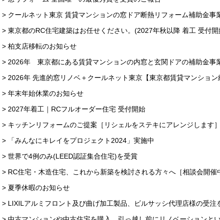
> クールネット東京 賃貸マンションの窓ドア断熱リフォーム補助金事
> 東京都のRC住宅建築はお任せください。(2027年秋以降 着工 受付開
> 柏支店移転のお知らせ
> 2026年 東京都にある賃貸マンションの内窓と玄関ドアの補助金事
> 2026年 先進的窓リノベ＋クールネット東京【東京都賃貸マンション
> 年末年始休業のお知らせ
> 2027年着工｜RCフルオーダー住宅 受付開始
> キッチンリフォームのご提案［リシェルをステキにアレンジします
> 「みんなにキレイをプロジェクト2024」実施中
> 世界で4例のみ(LEED認証集合住宅)を受賞
> RC住宅・木造住宅、これから新築を検討される方々へ［相談会開催
> 夏季休暇のお知らせ
> LIXILアルミフロント及び曲げ加工製品、ビルサッシ代理店様の受
> 中古マンションや中古住宅を購入。引っ越し前にリノベーションと