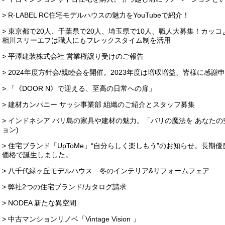
> R-LABEL RC住宅モデルハウスの魅力をYouTubeで紹介！
> 東京都で20人、千葉県で20人、埼玉県で10人、職人大募集！カッ
相川スリーエフは職人にもフレックスタイム制を活用
> 平澤建装株式会社 営業権譲り受けのご報告
> 2024年度方針会/親睦会を開催。2023年度は増収増益、皆様に感謝
> 「《DOOR N》で迎える、至高の日常への扉」
> 建材カンパニー サッシ事業部 組織のご紹介とスタッフ募集
> インドネシア バリ島の家具や建材の魅力。「バリの魔法を あなたの
ョン)
> 住宅ブランド「UpToMe」“自分らしく楽しもう”のお知らせ。長期優
価格で誕生しました。
> 八千代緑ヶ丘モデルハウス 冬のインテリア&リフォームフェア
> 弊社2つの住宅ブランド/カタログ請求
> NODEA 新たな異空間
> 中古マンションリノベ「Vintage Vision 」