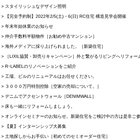
> スタイリッシュなデザイン照明
> 【完全予約制】2022年2/5(土)・6(日) RC住宅 構造見学会開催
> 年末年始休業のお知らせ
> 仲介手数料半額物件［お勧め中古マンション］
> 海外メディアに採り上げられました。［新築住宅］
> ［LIXIL協賛・卸売りキャンペーン］外と繋がるリビングへリフォー
> RｰLABELのリノベーションをご紹介
> 工場、ビルのリニューアルはお任せください。
> ３０００万円特別控除［空家の売却について。］
> デニムでアクセントウォール［DENIMWALL］
> 床も一緒にリフォームしましょう。
> オンラインセミナーのお知らせ。新築住宅をご検討中の方は是非ご
> 【夏】インターンシップ大募集
> 土地探しからお手伝い［初めてのセミオーダー住宅］