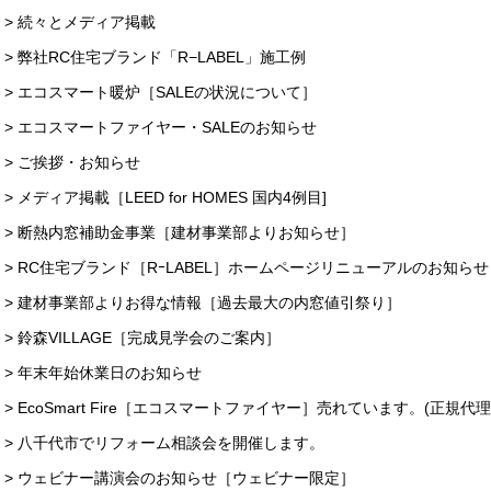
> 続々とメディア掲載
> 弊社RC住宅ブランド「R−LABEL」施工例
> エコスマート暖炉［SALEの状況について］
> エコスマートファイヤー・SALEのお知らせ
> ご挨拶・お知らせ
> メディア掲載［LEED for HOMES 国内4例目]
> 断熱内窓補助金事業［建材事業部よりお知らせ］
> RC住宅ブランド［RｰLABEL］ホームページリニューアルのお知らせ
> 建材事業部よりお得な情報［過去最大の内窓値引祭り］
> 鈴森VILLAGE［完成見学会のご案内］
> 年末年始休業日のお知らせ
> EcoSmart Fire［エコスマートファイヤー］売れています。(正規代理
> 八千代市でリフォーム相談会を開催します。
> ウェビナー講演会のお知らせ［ウェビナー限定］