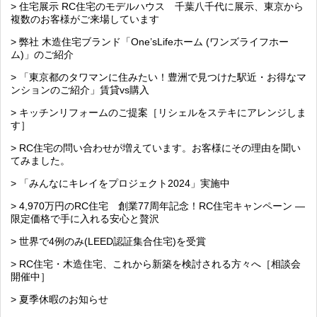
> 住宅展示 RC住宅のモデルハウス 千葉八千代に展示、東京から
複数のお客様がご来場しています
> 弊社 木造住宅ブランド「One’sLifeホーム (ワンズライフホー
ム)」のご紹介
> 「東京都のタワマンに住みたい！豊洲で見つけた駅近・お得なマ
ンションのご紹介」賃貸vs購入
> キッチンリフォームのご提案［リシェルをステキにアレンジしま
す］
> RC住宅の問い合わせが増えています。お客様にその理由を聞い
てみました。
> 「みんなにキレイをプロジェクト2024」実施中
> 4,970万円のRC住宅 創業77周年記念！RC住宅キャンペーン ―
限定価格で手に入れる安心と贅沢
> 世界で4例のみ(LEED認証集合住宅)を受賞
> RC住宅・木造住宅、これから新築を検討される方々へ［相談会
開催中］
> 夏季休暇のお知らせ