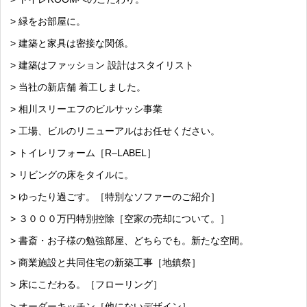
> 緑をお部屋に。
> 建築と家具は密接な関係。
> 建築はファッション 設計はスタイリスト
> 当社の新店舗 着工しました。
> 相川スリーエフのビルサッシ事業
> 工場、ビルのリニューアルはお任せください。
> トイレリフォーム［R–LABEL］
> リビングの床をタイルに。
> ゆったり過ごす。［特別なソファーのご紹介］
> ３０００万円特別控除［空家の売却について。］
> 書斎・お子様の勉強部屋、どちらでも。新たな空間。
> 商業施設と共同住宅の新築工事［地鎮祭］
> 床にこだわる。［フローリング］
> オーダーキッチン［他にないデザイン］