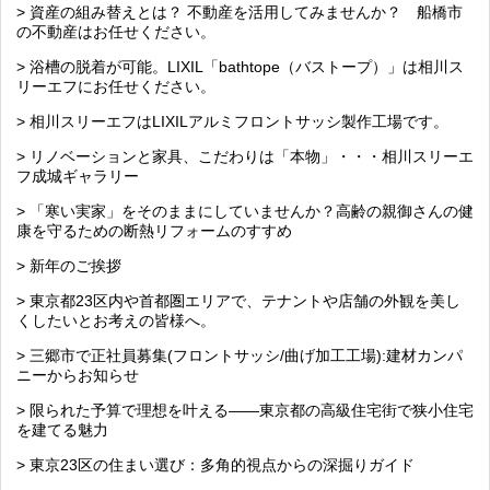
> 資産の組み替えとは？ 不動産を活用してみませんか？ 船橋市
の不動産はお任せください。
> 浴槽の脱着が可能。LIXIL「bathtope（バストープ）」は相川ス
リーエフにお任せください。
> 相川スリーエフはLIXILアルミフロントサッシ製作工場です。
> リノベーションと家具、こだわりは「本物」・・・相川スリーエ
フ成城ギャラリー
> 「寒い実家」をそのままにしていませんか？高齢の親御さんの健
康を守るための断熱リフォームのすすめ
> 新年のご挨拶
> 東京都23区内や首都圏エリアで、テナントや店舗の外観を美し
くしたいとお考えの皆様へ。
> 三郷市で正社員募集(フロントサッシ/曲げ加工工場):建材カンパ
ニーからお知らせ
> 限られた予算で理想を叶える――東京都の高級住宅街で狭小住宅
を建てる魅力
> 東京23区の住まい選び：多角的視点からの深掘りガイド