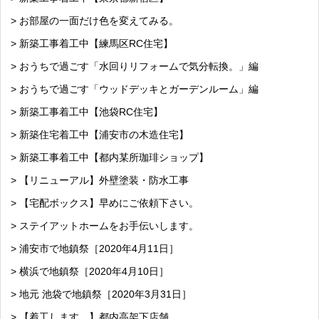
> お部屋の一面だけ色を変えてみる。
> 新築工事着工中【練馬区RC住宅】
> おうちで過ごす「水回りリフォームで気分転換。」編
> おうちで過ごす「ウッドデッキとガーデンルーム」編
> 新築工事着工中【池袋RC住宅】
> 新築住宅着工中【浦安市の木造住宅】
> 新築工事着工中【都内某所珈琲ショップ】
> 【リニューアル】外壁塗装・防水工事
> 【宅配ボックス】早めにご依頼下さい。
> ステイアットホームをお手伝いします。
> 浦安市で地鎮祭［2020年4月11日］
> 横浜で地鎮祭［2020年4月10日］
> 地元 池袋で地鎮祭［2020年3月31日］
> 【着工します。】都内高架下店舗