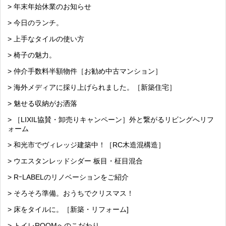
> 年末年始休業のお知らせ
> 今日のランチ。
> 上手なタイルの使い方
> 椅子の魅力。
> 仲介手数料半額物件［お勧め中古マンション］
> 海外メディアに採り上げられました。［新築住宅］
> 魅せる収納がお洒落
> ［LIXIL協賛・卸売りキャンペーン］外と繋がるリビングへリフ
ォーム
> 和光市でヴィレッジ建築中！［RC木造混構造］
> ウエスタンレッドシダー 板目・柾目混合
> RｰLABELのリノベーションをご紹介
> そろそろ準備。おうちでクリスマス！
> 床をタイルに。［新築・リフォーム]
> トイレROOMへのこだわり。