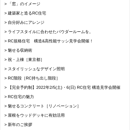
> 「窓」のイメージ
> 建築家と造るRC住宅
> 自分好みにアレンジ
> ライフスタイルに合わせたパウダールームを。
> RC規格住宅 構造&高性能サッシ見学会開催！
> 魅せる収納術
> 祝・上棟［東京都］
> スタイリッシュなデザイン照明
> RC階段［RC持ち出し階段］
> 【完全予約制】2022年2/5(土)・6(日) RC住宅 構造見学会開催
> RC住宅の魅力
> 魅せるコンクリート［リノベーション］
> 屋根をウッドデッキに有効活用
> 新年のご挨拶