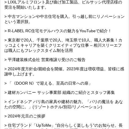
> LIXILアルミフロント及び曲げ加工製品、ビルサッシ代理店様の
受注を開始いたします。
> 中古マンションや中古住宅を購入。引っ越し前にリノベーション
という選択肢。
> R-LABEL RC住宅モデルハウスの魅力をYouTubeで紹介！
> 東京都で20人、千葉県で20人、埼玉県で10人、職人大募集！カ
ッコよくキャリアを築くクリエイティブな仕事 – 相川スリーエフ
は職人にもフレックスタイム制を活用
> 平澤建装株式会社 営業権譲り受けのご報告
> 2024年度方針会/親睦会を開催。2023年度は増収増益、皆様に感
謝申し上げます。
> 「《DOOR N》で迎える、至高の日常への扉」
> 建材カンパニー サッシ事業部 組織のご紹介とスタッフ募集
> インドネシア バリ島の家具や建材の魅力。「バリの魔法を あな
たの空間に。」(リゾートホテル/別荘/リノベーション)
> 2024年元旦のご挨拶
> 住宅ブランド「UpToMe」“自分らしく楽しもう”のお知らせ。長