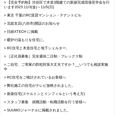
> 【完全予約制】渋谷区で木造3階建ての新築完成現場見学会を行
います2023.11/3(金)～11/5(日)
> 東京 千葉のRC賃貸マンション・テナントビル
> 北総支店(八街市)開設のお知らせ
> 日経XTECH に掲載
> 暖炉の温もりを住宅に。
> RC住宅と木造住宅と地下シェルター。
> ［正社員募集］完全週休二日制・フレックス制
> ご自宅、ご実家の防犯対策大丈夫ですか？__いつでも相談実施
中
> RC住宅をご検討されているお客様へ
> 弊社施工の住宅がテレビ放映されました。
> 新築住宅(スケルトンとインフィルという考え方)
> スタッフ募集 就職活動・転職活動を行う皆様へ
> SUUMOジャーナルに掲載されました。