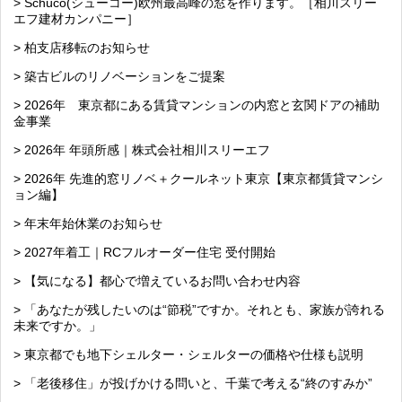
> Schüco(シューコー)欧州最高峰の窓を作ります。［相川スリー
エフ建材カンパニー］
> 柏支店移転のお知らせ
> 築古ビルのリノベーションをご提案
> 2026年 東京都にある賃貸マンションの内窓と玄関ドアの補助
金事業
> 2026年 年頭所感｜株式会社相川スリーエフ
> 2026年 先進的窓リノベ＋クールネット東京【東京都賃貸マンシ
ョン編】
> 年末年始休業のお知らせ
> 2027年着工｜RCフルオーダー住宅 受付開始
> 【気になる】都心で増えているお問い合わせ内容
> 「あなたが残したいのは“節税”ですか。それとも、家族が誇れる
未来ですか。」
> 東京都でも地下シェルター・シェルターの価格や仕様も説明
> 「老後移住」が投げかける問いと、千葉で考える“終のすみか”