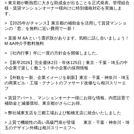
> 東京都が断熱窓に大きな助成金が出ることを正式発表。管理組合
様・賃貸マンションオーナー様向けに特別価格対応を実施しま
す。
> 【2025年がチャンス】東京都の補助金を活用して賃貸マンショ
ンの「窓」を無料に近い費用で一新！
> 直接 M &A という選択肢があります。気軽に話し合いましょう！
M &A仲介手数料無料
> ［社内行事］年に一度の方針会を開催しました。
> 【新卒2026】完全週休2日・年休125日｜東京・千葉・埼玉の中
小企業で楽しく働こう！中小企業の採用情報
> 【外観を一新、企業イメージを刷新】東京・千葉・神奈川・埼玉
の商業ビル・工場・テナントのファサード改修なら相川スリーエ
フ
> 賃貸アパート、マンションオーナー様にお得な情報。内窓設置で
補助金と減価償却。東京都がさらにお得。
> 弊社城東支店を三郷工場および船橋支店に統合いたしました
> 上質で機能性の高い高級門扉が登場 東京・千葉・神奈川・埼
玉のデザイン外構は相川スリーエフへ