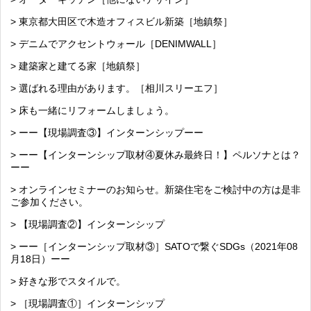
> 東京都大田区で木造オフィスビル新築［地鎮祭］
> デニムでアクセントウォール［DENIMWALL］
> 建築家と建てる家［地鎮祭］
> 選ばれる理由があります。［相川スリーエフ］
> 床も一緒にリフォームしましょう。
> ーー【現場調査③】インターンシップーー
> ーー【インターンシップ取材④夏休み最終日！】ペルソナとは？
ーー
> オンラインセミナーのお知らせ。新築住宅をご検討中の方は是非
ご参加ください。
> 【現場調査②】インターンシップ
> ーー［インターンシップ取材③］SATOで繋ぐSDGs（2021年08
月18日）ーー
> 好きな形でスタイルで。
> ［現場調査①］インターンシップ