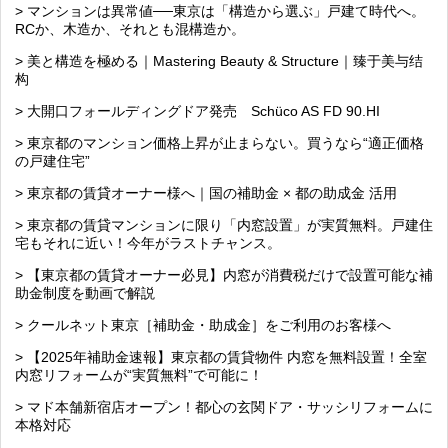
> マンションは異常値──東京は「構造から選ぶ」戸建て時代へ。
RCか、木造か、それとも混構造か。
> 美と構造を極める｜Mastering Beauty & Structure｜臻于美与结
构
> 大開口フォールディングドア発売 Schüco AS FD 90.HI
> 東京都のマンション価格上昇が止まらない。買うなら“適正価格
の戸建住宅”
> 東京都の賃貸オーナー様へ｜国の補助金 × 都の助成金 活用
> 東京都の賃貸マンションに限り「内窓設置」が実質無料。戸建住
宅もそれに近い！今年がラストチャンス。
> 【東京都の賃貸オーナー必見】内窓が消費税だけで設置可能な補
助金制度を動画で解説
> クールネット東京［補助金・助成金］をご利用のお客様へ
> 【2025年補助金速報】東京都の賃貸物件 内窓を無料設置！全室
内窓リフォームが“実質無料”で可能に！
> マド本舗新宿店オープン！都心の玄関ドア・サッシリフォームに
本格対応