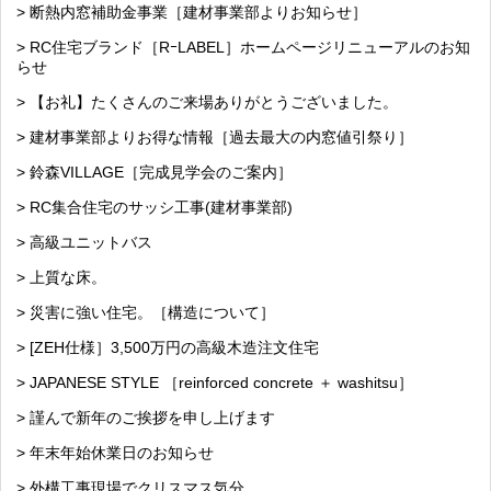
> 断熱内窓補助金事業［建材事業部よりお知らせ］
> RC住宅ブランド［RｰLABEL］ホームページリニューアルのお知
らせ
> 【お礼】たくさんのご来場ありがとうございました。
> 建材事業部よりお得な情報［過去最大の内窓値引祭り］
> 鈴森VILLAGE［完成見学会のご案内］
> RC集合住宅のサッシ工事(建材事業部)
> 高級ユニットバス
> 上質な床。
> 災害に強い住宅。［構造について］
> [ZEH仕様］3,500万円の高級木造注文住宅
> JAPANESE STYLE ［reinforced concrete ＋ washitsu］
> 謹んで新年のご挨拶を申し上げます
> 年末年始休業日のお知らせ
> 外構工事現場でクリスマス気分。