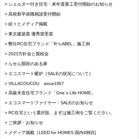
> シェルター付き住宅・来年度着工受付開始のお知らせ
> 高校新卒就職相談受付開始
> 続々とメディア掲載
> 東京建築賞 優秀賞受賞
> 弊社RC住宅ブランド「R−LABEL」施工例
> 2023方針会と親睦会
> らせん階段のある家
> エコスマート暖炉［SALEの状況について］
> VILLACOUCOU since1957
> 高級木造住宅ブランド「One´s Life HOME」
> エコスマートファイヤー・SALEのお知らせ
> RC住宅という選択肢、まずは施工例をご覧ください。
> ご挨拶・お知らせ
> メディア掲載［LEED for HOMES 国内4例目]