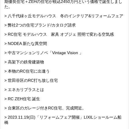
期優良住宅＋ZEHの住宅が税込2450万円という価格で誕生しまし
た。
> 八千代緑ヶ丘モデルハウス 冬のインテリア&リフォームフェア
> 弊社2つの住宅ブランド/カタログ請求
> RC住宅 モデルハウス 家具 オブジェ 照明で変わる空気感
> NODEA 新たな異空間
> 中古マンションリノベ「Vintage Vision 」
> 高架下の鉄骨建築物
> 本物のRC住宅に出逢う
> 世田谷区のRC打ち放し住宅
> エネカリプラスとは
> RC ZEH住宅 誕生
> 台東区のガレージ付きRC住宅、完成間近。
> 2023.11.19(日)「リフォームフェア開催」LIXILショールーム船
橋