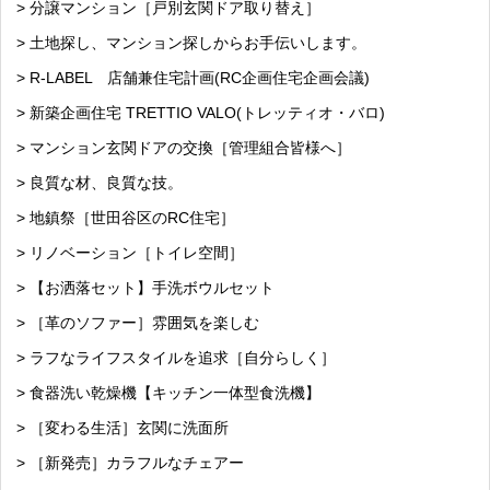
> 分譲マンション［戸別玄関ドア取り替え］
> 土地探し、マンション探しからお手伝いします。
> R-LABEL 店舗兼住宅計画(RC企画住宅企画会議)
> 新築企画住宅 TRETTIO VALO(トレッティオ・バロ)
> マンション玄関ドアの交換［管理組合皆様へ］
> 良質な材、良質な技。
> 地鎮祭［世田谷区のRC住宅］
> リノベーション［トイレ空間］
> 【お洒落セット】手洗ボウルセット
> ［革のソファー］雰囲気を楽しむ
> ラフなライフスタイルを追求［自分らしく］
> 食器洗い乾燥機【キッチン一体型食洗機】
> ［変わる生活］玄関に洗面所
> ［新発売］カラフルなチェアー