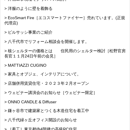
> 洋服のように壁を着飾る
> EcoSmart Fire［エコスマートファイヤー］売れています。(正規
代理店)
> ビルサッシ事業のご紹介
> 八千代市でリフォーム相談会を開催します。
> 核シェルターの価格とは 住民用のシェルター検討［松野官房
長官１１月24日午前の会見］
> MATTIAZZI CUGINO
> 家具とオブジェ、インテリアについて。
> 店舗併用賃貸住宅・２０２３年２月オープン
> ウェビナー講演会のお知らせ［ウェビナー限定］
> ONNO CANDLE & Diffuser
> 鎌ヶ谷市で建築家とつくる木造住宅を着工中
> 八千代緑ヶ丘オフィス開設のお知らせ
> ［着工］東京都内4階建の高級RC住宅