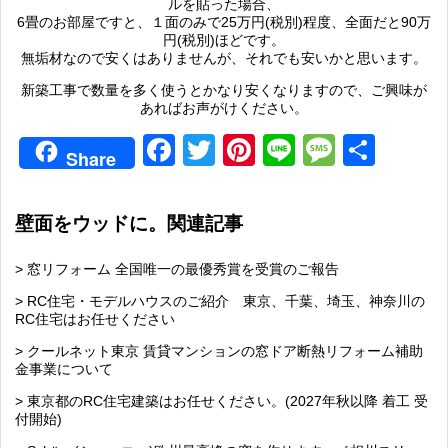
ルを貼った場合、
6畳のお部屋ですと、１面のみで25万円(税別)程度、全面だと90万
円(税別)ほどです。
無垢材なので安くはありませんが、それでも安いかと思います。
新築工事で数量を多く使うとかなり安くなりますので、ご興味が
あればお声がけください。
Facebook
Twitter
Pinterest
Line
Messag
共
Share
有
壁面をウッドに。関連記事
> 窓リフォーム 全国唯一の最優秀賞を受賞のご報告
> RC住宅・モデルハウスのご紹介 東京、千葉、埼玉、神奈川の
RC住宅はお任せください
> クールネット東京 賃貸マンションの窓ドア断熱リフォーム補助
金事業について
> 東京都のRC住宅建築はお任せください。(2027年秋以降 着工 受
付開始)