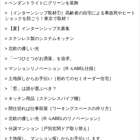
> ペンダントライトにグリーンを装飾
> ［インターンシップ取材①］高齢者の自宅による事故死やヒート
ショックを防ごう！東京で取材！
> 【夏】インターンシップ大募集
> ステンレス製のシステムキッチン
> 北欧の優しい光
> 「一つひとつがお洒落」を追求。
> マンションリノベーション［R -LABEL仕様］
> 土地探しからお手伝い［初めてのセミオーダー住宅］
> 「窓」は誰が選ぶべき？
> キッチン用品［ステンレスパイプ棚］
> 間仕切れば仕事部屋［ワーキングスペースの作り方］
> 北欧の優しい光［R -LABELのリノベーション］
> 分譲マンション［戸別玄関ドア取り替え］
> 土地探し、マンション探しからお手伝いします。