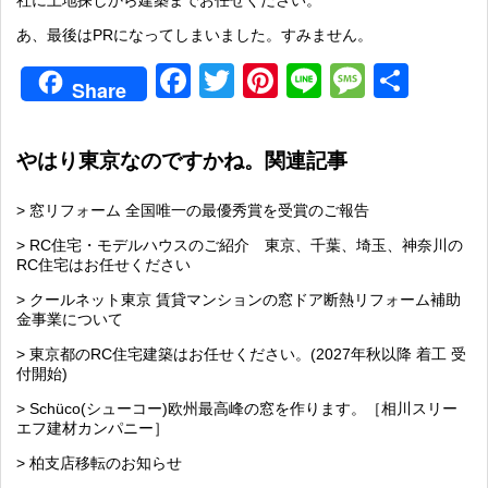
社に土地探しから建築までお任せください。
あ、最後はPRになってしまいました。すみません。
Facebook
Twitter
Pinterest
Line
Messag
共
Share
有
やはり東京なのですかね。関連記事
> 窓リフォーム 全国唯一の最優秀賞を受賞のご報告
> RC住宅・モデルハウスのご紹介 東京、千葉、埼玉、神奈川の
RC住宅はお任せください
> クールネット東京 賃貸マンションの窓ドア断熱リフォーム補助
金事業について
> 東京都のRC住宅建築はお任せください。(2027年秋以降 着工 受
付開始)
> Schüco(シューコー)欧州最高峰の窓を作ります。［相川スリー
エフ建材カンパニー］
> 柏支店移転のお知らせ