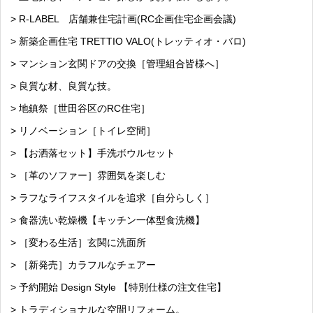
> R-LABEL 店舗兼住宅計画(RC企画住宅企画会議)
> 新築企画住宅 TRETTIO VALO(トレッティオ・バロ)
> マンション玄関ドアの交換［管理組合皆様へ］
> 良質な材、良質な技。
> 地鎮祭［世田谷区のRC住宅］
> リノベーション［トイレ空間］
> 【お洒落セット】手洗ボウルセット
> ［革のソファー］雰囲気を楽しむ
> ラフなライフスタイルを追求［自分らしく］
> 食器洗い乾燥機【キッチン一体型食洗機】
> ［変わる生活］玄関に洗面所
> ［新発売］カラフルなチェアー
> 予約開始 Design Style 【特別仕様の注文住宅】
> トラディショナルな空間リフォーム。