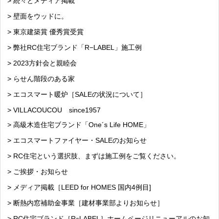
> 続々とメディア掲載
> 壁面をウッドに。
> 東京建築賞 優秀賞受賞
> 弊社RC住宅ブランド「R−LABEL」施工例
> 2023方針会と親睦会
> らせん階段のある家
> エコスマート暖炉［SALEの状況について］
> VILLACOUCOU since1957
> 高級木造住宅ブランド「One´s Life HOME」
> エコスマートファイヤー・SALEのお知らせ
> RC住宅という選択肢、まずは施工例をご覧ください。
> ご挨拶・お知らせ
> メディア掲載［LEED for HOMES 国内4例目]
> 断熱内窓補助金事業［建材事業部よりお知らせ］
> RC住宅ブランド［RｰLABEL］ホームページリニューアルのお知