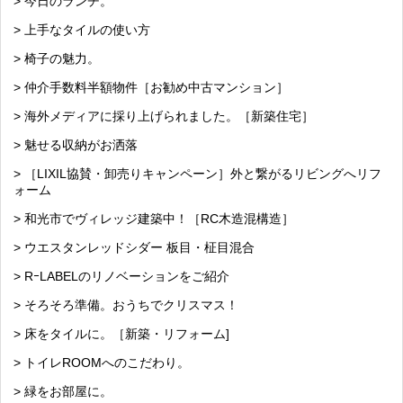
> 今日のランチ。
> 上手なタイルの使い方
> 椅子の魅力。
> 仲介手数料半額物件［お勧め中古マンション］
> 海外メディアに採り上げられました。［新築住宅］
> 魅せる収納がお洒落
> ［LIXIL協賛・卸売りキャンペーン］外と繋がるリビングへリフ
ォーム
> 和光市でヴィレッジ建築中！［RC木造混構造］
> ウエスタンレッドシダー 板目・柾目混合
> RｰLABELのリノベーションをご紹介
> そろそろ準備。おうちでクリスマス！
> 床をタイルに。［新築・リフォーム]
> トイレROOMへのこだわり。
> 緑をお部屋に。