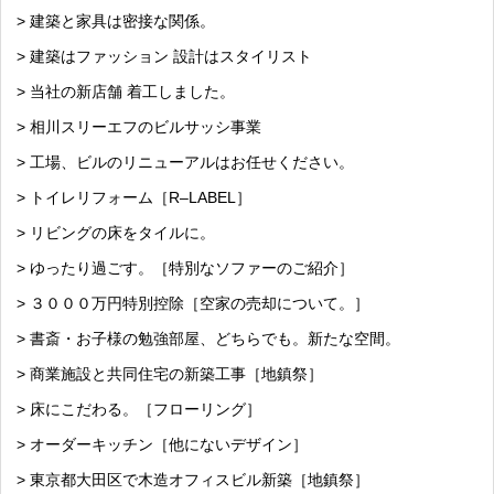
> 建築と家具は密接な関係。
> 建築はファッション 設計はスタイリスト
> 当社の新店舗 着工しました。
> 相川スリーエフのビルサッシ事業
> 工場、ビルのリニューアルはお任せください。
> トイレリフォーム［R–LABEL］
> リビングの床をタイルに。
> ゆったり過ごす。［特別なソファーのご紹介］
> ３０００万円特別控除［空家の売却について。］
> 書斎・お子様の勉強部屋、どちらでも。新たな空間。
> 商業施設と共同住宅の新築工事［地鎮祭］
> 床にこだわる。［フローリング］
> オーダーキッチン［他にないデザイン］
> 東京都大田区で木造オフィスビル新築［地鎮祭］