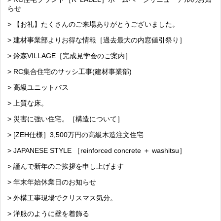
らせ
> 【お礼】たくさんのご来場ありがとうございました。
> 建材事業部よりお得な情報［過去最大の内窓値引祭り］
> 鈴森VILLAGE［完成見学会のご案内］
> RC集合住宅のサッシ工事(建材事業部)
> 高級ユニットバス
> 上質な床。
> 災害に強い住宅。［構造について］
> [ZEH仕様］3,500万円の高級木造注文住宅
> JAPANESE STYLE ［reinforced concrete ＋ washitsu］
> 謹んで新年のご挨拶を申し上げます
> 年末年始休業日のお知らせ
> 外構工事現場でクリスマス気分。
> 洋服のように壁を着飾る