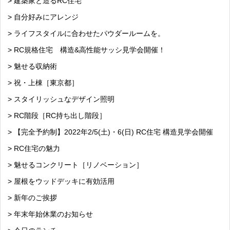
> 建築家と造るRC住宅
> 自分好みにアレンジ
> ライフスタイルに合わせたパウダールームを。
> RC規格住宅 構造&高性能サッシ見学会開催！
> 魅せる収納術
> 祝・上棟［東京都］
> スタイリッシュなデザイン照明
> RC階段［RC持ち出し階段］
> 【完全予約制】2022年2/5(土)・6(日) RC住宅 構造見学会開催
> RC住宅の魅力
> 魅せるコンクリート［リノベーション］
> 屋根をウッドデッキに有効活用
> 新年のご挨拶
> 年末年始休業のお知らせ