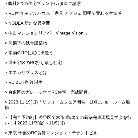
> 弊社2つの住宅ブランド/カタログ請求
> RC住宅 モデルハウス 家具 オブジェ 照明で変わる空気感
> NODEA 新たな異空間
> 中古マンションリノベ「Vintage Vision 」
> 高架下の鉄骨建築物
> 本物のRC住宅に出逢う
> 世田谷区のRC打ち放し住宅
> エネカリプラスとは
> RC ZEH住宅 誕生
> 台東区のガレージ付きRC住宅、完成間近。
> 2023.11.19(日)「リフォームフェア開催」LIXILショールーム船
橋
> 【完全予約制】渋谷区で木造3階建ての新築完成現場見学会を行
います2023.11/3(金)～11/5(日)
> 東京 千葉のRC賃貸マンション・テナントビル