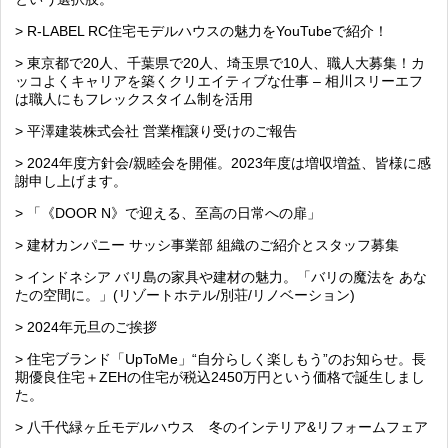
> R-LABEL RC住宅モデルハウスの魅力をYouTubeで紹介！
> 東京都で20人、千葉県で20人、埼玉県で10人、職人大募集！カ
ッコよくキャリアを築くクリエイティブな仕事 – 相川スリーエフ
は職人にもフレックスタイム制を活用
> 平澤建装株式会社 営業権譲り受けのご報告
> 2024年度方針会/親睦会を開催。2023年度は増収増益、皆様に感
謝申し上げます。
> 「《DOOR N》で迎える、至高の日常への扉」
> 建材カンパニー サッシ事業部 組織のご紹介とスタッフ募集
> インドネシア バリ島の家具や建材の魅力。「バリの魔法を あな
たの空間に。」(リゾートホテル/別荘/リノベーション)
> 2024年元旦のご挨拶
> 住宅ブランド「UpToMe」“自分らしく楽しもう”のお知らせ。長
期優良住宅＋ZEHの住宅が税込2450万円という価格で誕生しまし
た。
> 八千代緑ヶ丘モデルハウス 冬のインテリア&リフォームフェア