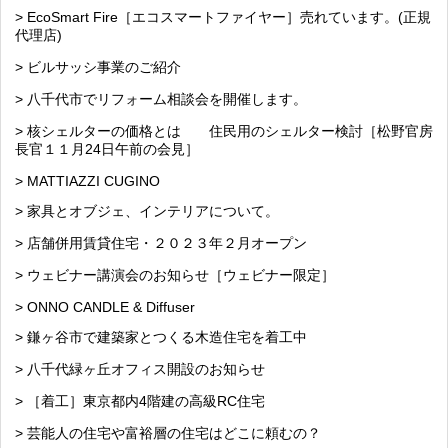
> EcoSmart Fire［エコスマートファイヤー］売れています。(正規
代理店)
> ビルサッシ事業のご紹介
> 八千代市でリフォーム相談会を開催します。
> 核シェルターの価格とは 住民用のシェルター検討［松野官房
長官１１月24日午前の会見］
> MATTIAZZI CUGINO
> 家具とオブジェ、インテリアについて。
> 店舗併用賃貸住宅・２０２３年２月オープン
> ウェビナー講演会のお知らせ［ウェビナー限定］
> ONNO CANDLE & Diffuser
> 鎌ヶ谷市で建築家とつくる木造住宅を着工中
> 八千代緑ヶ丘オフィス開設のお知らせ
> ［着工］東京都内4階建の高級RC住宅
> 芸能人の住宅や富裕層の住宅はどこに頼むの？