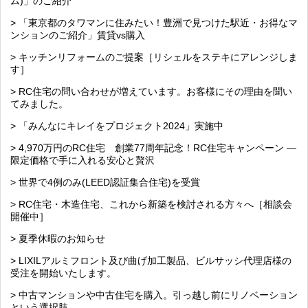
ム)」のご紹介
> 「東京都のタワマンに住みたい！豊洲で見つけた駅近・お得なマ
ンションのご紹介」賃貸vs購入
> キッチンリフォームのご提案［リシェルをステキにアレンジしま
す］
> RC住宅の問い合わせが増えています。お客様にその理由を聞い
てみました。
> 「みんなにキレイをプロジェクト2024」実施中
> 4,970万円のRC住宅 創業77周年記念！RC住宅キャンペーン ―
限定価格で手に入れる安心と贅沢
> 世界で4例のみ(LEED認証集合住宅)を受賞
> RC住宅・木造住宅、これから新築を検討される方々へ［相談会
開催中］
> 夏季休暇のお知らせ
> LIXILアルミフロント及び曲げ加工製品、ビルサッシ代理店様の
受注を開始いたします。
> 中古マンションや中古住宅を購入。引っ越し前にリノベーション
という選択肢。