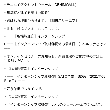
> デニムでアクセントウォール［DENIMWALL］
> 建築家と建てる家［地鎮祭］
> 選ばれる理由があります。［相川スリーエフ］
> 床も一緒にリフォームしましょう。
> ーー【現場調査③】インターンシップーー
> ーー【インターンシップ取材④夏休み最終日！】ペルソナとは？
ーー
> オンラインセミナーのお知らせ。新築住宅をご検討中の方は是非
ご参加ください。
> 【現場調査②】インターンシップ
> ーー［インターンシップ取材③］SATOで繋ぐSDGs（2021年08
月18日）ーー
> 好きな形でスタイルで。
> ［現場調査①］インターンシップ
> ［インターンシップ取材②］LIXILのショールームで学んだこと