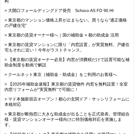
构
> 大開口フォールディングドア発売 Schüco AS FD 90.HI
> 東京都のマンション価格上昇が止まらない。買うなら“適正価格
の戸建住宅”
> 東京都の賃貸オーナー様へ｜国の補助金 × 都の助成金 活用
> 東京都の賃貸マンションに限り「内窓設置」が実質無料。戸建住
宅もそれに近い！今年がラストチャンス。
> 【東京都の賃貸オーナー必見】内窓が消費税だけで設置可能な補
助金制度を動画で解説
> クールネット東京［補助金・助成金］をご利用のお客様へ
> 【2025年補助金速報】東京都の賃貸物件 内窓を無料設置！全室
内窓リフォームが“実質無料”で可能に！
> マド本舗新宿店オープン！都心の玄関ドア・サッシリフォームに
本格対応
> 東京都が断熱窓に大きな助成金が出ることを正式発表。管理組合
様・賃貸マンションオーナー様向けに特別価格対応を実施しま
す。