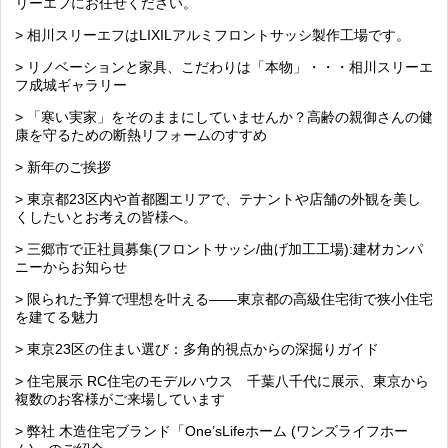
リーエフにお任せください。
> 相川スリーエフはLIXILアルミフロントサッシ製作工場です。
> リノベーションと家具、こだわりは「本物」・・・相川スリーエ
フ成城ギャラリー
> 「寒い実家」をそのままにしていませんか？高齢の親御さんの健
康を守るための断熱リフォームのすすめ
> 新年のご挨拶
> 東京都23区内や首都圏エリアで、テナントや店舗の外観を美し
くしたいとお考えの皆様へ。
> 三郷市で正社員募集(フロントサッシ/曲げ加工工場):建材カンパ
ニーからお知らせ
> 限られた予算で理想を叶える――東京都の高級住宅街で狭小住宅
を建てる魅力
> 東京23区の住まい選び：多角的視点からの深掘りガイド
> 住宅展示 RC住宅のモデルハウス 千葉八千代に展示、東京から
複数のお客様がご来場しています
> 弊社 木造住宅ブランド「One’sLifeホーム (ワンズライフホー