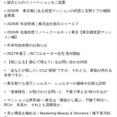
> 築古ビルのリノベーションをご提案
> 2026年 東京都にある賃貸マンションの内窓と玄関ドアの補助
金事業
> 2026年 年頭所感｜株式会社相川スリーエフ
> 2026年 先進的窓リノベ＋クールネット東京【東京都賃貸マンシ
ョン編】
> 年末年始休業のお知らせ
> 2027年着工｜RCフルオーダー住宅 受付開始
> 【気になる】都心で増えているお問い合わせ内容
> 「あなたが残したいのは“節税”ですか。それとも、家族が誇れる
未来ですか。」
> 東京都でも地下シェルター・シェルターの価格や仕様も説明
> 「老後移住」が投げかける問いと、千葉で考える“終のすみか”
> マンションは異常値──東京は「構造から選ぶ」戸建て時代へ。
RCか、木造か、それとも混構造か。
> 美と構造を極める｜Mastering Beauty & Structure｜臻于美与结