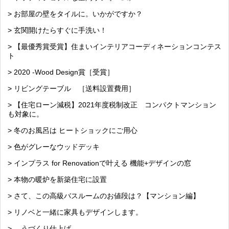
> お部屋の壁をタイルに。いかがですか？
> 玄関開けたらすぐに手洗い！
> 【最優秀賞受賞】住まいインテリアコーディネーションコンテス
ト
> 2020 -Wood Design賞［受賞］
> リビングテーブル ［送料設置費用］
> 【住宅ローン減税】2021年度税制改正 コンパクトマンション
も対象に。
> 冬のお風呂は ヒートショックにご用心
> 色がグレーなウッドデッキ
> インプラス for Renovationで叶える 機能+デザインの窓
> 本物の暖炉を新築住宅に設置
> さて、この高級バスルームのお値段は？【マンション編】
> リノベと一緒に家具もデザインします。
> —うづくり仕上げ—