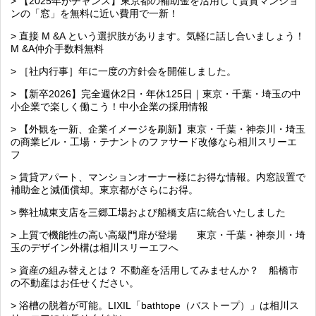
> 【2025年がチャンス】東京都の補助金を活用して賃貸マンショ
ンの「窓」を無料に近い費用で一新！
> 直接 M &A という選択肢があります。気軽に話し合いましょう！
M &A仲介手数料無料
> ［社内行事］年に一度の方針会を開催しました。
> 【新卒2026】完全週休2日・年休125日｜東京・千葉・埼玉の中
小企業で楽しく働こう！中小企業の採用情報
> 【外観を一新、企業イメージを刷新】東京・千葉・神奈川・埼玉
の商業ビル・工場・テナントのファサード改修なら相川スリーエ
フ
> 賃貸アパート、マンションオーナー様にお得な情報。内窓設置で
補助金と減価償却。東京都がさらにお得。
> 弊社城東支店を三郷工場および船橋支店に統合いたしました
> 上質で機能性の高い高級門扉が登場 東京・千葉・神奈川・埼
玉のデザイン外構は相川スリーエフへ
> 資産の組み替えとは？ 不動産を活用してみませんか？ 船橋市
の不動産はお任せください。
> 浴槽の脱着が可能。LIXIL「bathtope（バストープ）」は相川ス