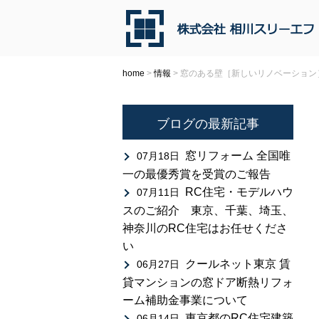
home
>
情報
>
窓のある壁［新しいリノベーション
ブログの最新記事
窓リフォーム 全国唯
07月18日
一の最優秀賞を受賞のご報告
RC住宅・モデルハウ
07月11日
スのご紹介 東京、千葉、埼玉、
神奈川のRC住宅はお任せくださ
い
クールネット東京 賃
06月27日
貸マンションの窓ドア断熱リフォ
ーム補助金事業について
東京都のRC住宅建築
06月14日