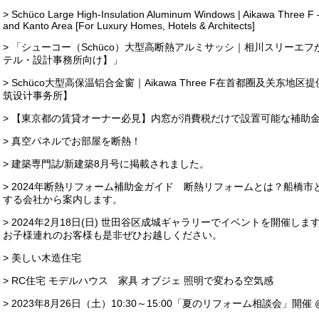
> Schüco Large High-Insulation Aluminum Windows | Aikawa Three F – F
and Kanto Area [For Luxury Homes, Hotels & Architects]
> 「シューコー（Schüco）大型高断熱アルミサッシ｜相川スリーエ
テル・設計事務所向け】」
> Schüco大型高保温铝合金窗｜Aikawa Three F在首都圈及关
筑设计事务所】
> 【東京都の賃貸オーナー必見】内窓が消費税だけで設置可能な補助
> 真空パネルでお部屋を断熱！
> 建築専門誌/新建築8月号に掲載されました。
> 2024年断熱リフォーム補助金ガイド 断熱リフォームとは？船橋
する会社から案内します。
> 2024年2月18日(日) 世田谷区成城ギャラリーでイベントを開催
お子様連れのお客様も是非ぜひお越しください。
> 美しい木造住宅
> RC住宅 モデルハウス 家具 オブジェ 照明で変わる空気感
> 2023年8月26日（土）10:30～15:00「夏のリフォーム相談会」