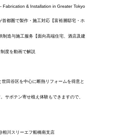
abrication & Installation in Greater Tokyo
フが首都圏で製作・施工対応【富裕層邸宅・ホ
东地区提供制造与施工服务【面向高端住宅、酒店及建
金制度を動画で解説
市と世田谷区を中心に断熱リフォームを得意と
します。サボテン寄せ植え体験もできますので、
開催 @相川スリーエフ船橋南支店