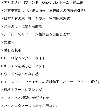
> 弊社木造住宅ブランド「One’s Life ホーム」施工例
> 建材事業部よりお得な情報［過去最大の内窓値引祭り］
> 日本固有の木「杉」を使用「室内用木製窓」
> 洋服のように壁を着飾る
> 八千代市でリフォーム相談会を開催します。
> 異空間
> 魅せる収納
> レトロなペンダントライト
> キッチンを楽しむ ノクト
> ウッドパネルの存在感
> エコスマートファイヤーの設計施工［バイオエタノール暖炉］
> 棚板をアートにアレンジ
> ちょこっと増築いかがですか。
> バイオエタノールの炎をお部屋に。