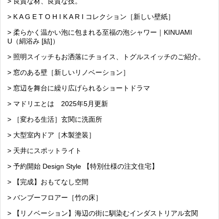
> 良質な材、良質な技。
> K A G E T O H I K A R I コレクション［新しい壁紙］
> 柔らかく温かい泡に包まれる至福の泡シャワー｜KINUAMI
U（絹浴み [結]）
> 照明スイッチもお洒落にチョイス、トグルスイッチのご紹介。
> 窓のある壁［新しいリノベーション］
> 窓辺を舞台に繰り広げられるショートドラマ
> マドリエとは 2025年5月更新
> ［変わる生活］玄関に洗面所
> 大型室内ドア［木製塗装］
> 天井にスポットライト
> 予約開始 Design Style 【特別仕様の注文住宅】
> 【完成】おもてなし空間
> バンブーフロアー［竹の床］
> 【リノベーション】海辺の街に馴染むインダストリアル玄関