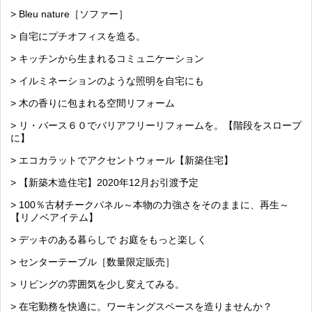
> Bleu nature［ソファー］
> 自宅にプチオフィスを造る。
> キッチンから生まれるコミュニケーション
> イルミネーションのような照明を自宅にも
> 木の香りに包まれる空間リフォーム
> リ・バース６０でバリアフリーリフォームを。【階段をスロープ
に】
> エコカラットでアクセントウォール【新築住宅】
> 【新築木造住宅】2020年12月お引渡予定
> 100％古材チークパネル～本物の力強さをそのままに、再生～
【リノベアイテム】
> デッキのある暮らしで お庭をもっと楽しく
> センターテーブル［数量限定販売］
> リビングの雰囲気を少し変えてみる。
> 在宅勤務を快適に。ワーキングスペースを造りませんか？