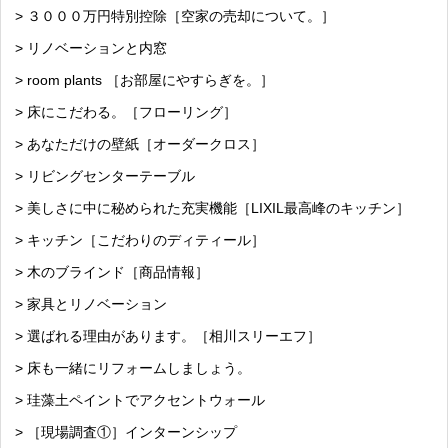
> ３０００万円特別控除［空家の売却について。］
> リノベーションと内窓
> room plants ［お部屋にやすらぎを。］
> 床にこだわる。［フローリング］
> あなただけの壁紙［オーダークロス］
> リビングセンターテーブル
> 美しさに中に秘められた充実機能［LIXIL最高峰のキッチン］
> キッチン［こだわりのディティール］
> 木のブラインド［商品情報］
> 家具とリノベーション
> 選ばれる理由があります。［相川スリーエフ］
> 床も一緒にリフォームしましょう。
> 珪藻土ペイントでアクセントウォール
> ［現場調査①］インターンシップ