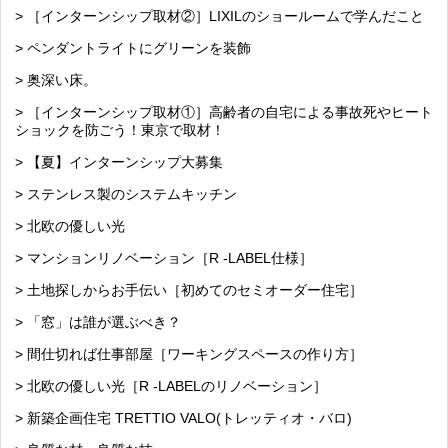
> ［インターンシップ取材②］LIXILのショールームで学んだこと
> ペンダントライトにグリーンを装飾
> 奥深い床。
> ［インターンシップ取材①］高齢者の自宅による事故死やヒート
ショックを防ごう！東京で取材！
> 【夏】インターンシップ大募集
> ステンレス製のシステムキッチン
> 北欧の優しい光
> マンションリノベーション［R -LABEL仕様］
> 土地探しからお手伝い［初めてのセミオーダー住宅］
> 「窓」は誰が選ぶべき？
> 間仕切れば仕事部屋［ワーキングスペースの作り方］
> 北欧の優しい光［R -LABELのリノベーション］
> 新築企画住宅 TRETTIO VALO(トレッティオ・バロ)