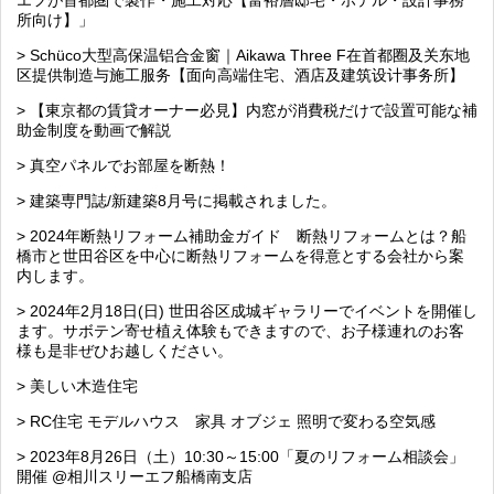
エフが首都圏で製作・施工対応【富裕層邸宅・ホテル・設計事務
所向け】」
> Schüco大型高保温铝合金窗｜Aikawa Three F在首都圈及关东地
区提供制造与施工服务【面向高端住宅、酒店及建筑设计事务所】
> 【東京都の賃貸オーナー必見】内窓が消費税だけで設置可能な補
助金制度を動画で解説
> 真空パネルでお部屋を断熱！
> 建築専門誌/新建築8月号に掲載されました。
> 2024年断熱リフォーム補助金ガイド 断熱リフォームとは？船
橋市と世田谷区を中心に断熱リフォームを得意とする会社から案
内します。
> 2024年2月18日(日) 世田谷区成城ギャラリーでイベントを開催し
ます。サボテン寄せ植え体験もできますので、お子様連れのお客
様も是非ぜひお越しください。
> 美しい木造住宅
> RC住宅 モデルハウス 家具 オブジェ 照明で変わる空気感
> 2023年8月26日（土）10:30～15:00「夏のリフォーム相談会」
開催 @相川スリーエフ船橋南支店