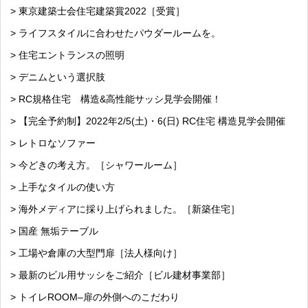
> 東京建築士会住宅建築賞2022［受賞］
> ライフスタイルに合わせたパウダールームを。
> 住宅エントランスの照明
> デニムという選択肢
> RC規格住宅 構造&高性能サッシ見学会開催！
> 【完全予約制】2022年2/5(土)・6(日) RC住宅 構造見学会開催
> レトロなソファー
> 今どきの考え方。［シャワールーム］
> 上手なタイルの使い方
> 海外メディアに採り上げられました。［新築住宅］
> 国産 無垢テーブル
> 工場や倉庫の大型門扉［法人様向け］
> 最新のビル用サッシをご紹介［ビル建材事業部］
> トイレROOM–扉の外側へのこだわり