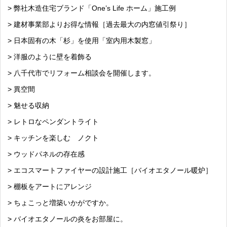
> 弊社木造住宅ブランド「One’s Life ホーム」施工例
> 建材事業部よりお得な情報［過去最大の内窓値引祭り］
> 日本固有の木「杉」を使用「室内用木製窓」
> 洋服のように壁を着飾る
> 八千代市でリフォーム相談会を開催します。
> 異空間
> 魅せる収納
> レトロなペンダントライト
> キッチンを楽しむ ノクト
> ウッドパネルの存在感
> エコスマートファイヤーの設計施工［バイオエタノール暖炉］
> 棚板をアートにアレンジ
> ちょこっと増築いかがですか。
> バイオエタノールの炎をお部屋に。