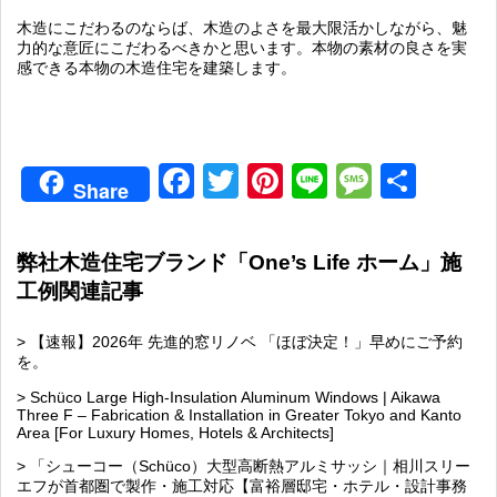
木造にこだわるのならば、木造のよさを最大限活かしながら、魅
力的な意匠にこだわるべきかと思います。本物の素材の良さを実
感できる本物の木造住宅を建築します。
Facebook
Twitter
Pinterest
Line
Messag
共
Share
有
弊社木造住宅ブランド「One’s Life ホーム」施
工例関連記事
> 【速報】2026年 先進的窓リノベ 「ほぼ決定！」早めにご予約
を。
> Schüco Large High-Insulation Aluminum Windows | Aikawa
Three F – Fabrication & Installation in Greater Tokyo and Kanto
Area [For Luxury Homes, Hotels & Architects]
> 「シューコー（Schüco）大型高断熱アルミサッシ｜相川スリー
エフが首都圏で製作・施工対応【富裕層邸宅・ホテル・設計事務