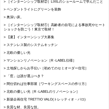
> ［インターンシップ取材②］LIXILのショールームで学んだこと
> ペンダントライトにグリーンを装飾
> 奥深い床。
> ［インターンシップ取材①］高齢者の自宅による事故死やヒート
ショックを防ごう！東京で取材！
> 【夏】インターンシップ大募集
> ステンレス製のシステムキッチン
> 北欧の優しい光
> マンションリノベーション［R -LABEL仕様］
> 土地探しからお手伝い［初めてのセミオーダー住宅］
> 「窓」は誰が選ぶべき？
> 間仕切れば仕事部屋［ワーキングスペースの作り方］
> 北欧の優しい光［R -LABELのリノベーション］
> 新築企画住宅 TRETTIO VALO(トレッティオ・バロ)
> 良質な材、良質な技。