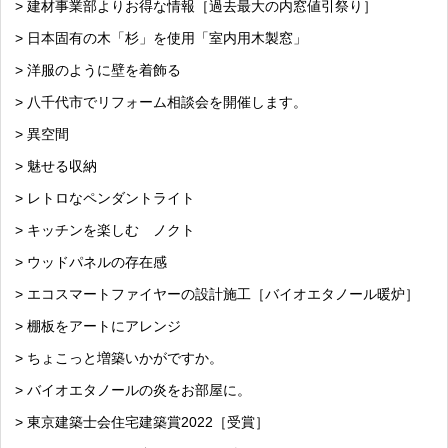
> 建材事業部よりお得な情報［過去最大の内窓値引祭り］
> 日本固有の木「杉」を使用「室内用木製窓」
> 洋服のように壁を着飾る
> 八千代市でリフォーム相談会を開催します。
> 異空間
> 魅せる収納
> レトロなペンダントライト
> キッチンを楽しむ ノクト
> ウッドパネルの存在感
> エコスマートファイヤーの設計施工［バイオエタノール暖炉］
> 棚板をアートにアレンジ
> ちょこっと増築いかがですか。
> バイオエタノールの炎をお部屋に。
> 東京建築士会住宅建築賞2022［受賞］