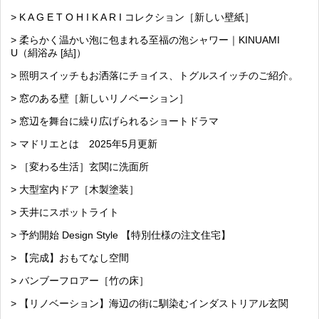
> K A G E T O H I K A R I コレクション［新しい壁紙］
> 柔らかく温かい泡に包まれる至福の泡シャワー｜KINUAMI
U（絹浴み [結]）
> 照明スイッチもお洒落にチョイス、トグルスイッチのご紹介。
> 窓のある壁［新しいリノベーション］
> 窓辺を舞台に繰り広げられるショートドラマ
> マドリエとは 2025年5月更新
> ［変わる生活］玄関に洗面所
> 大型室内ドア［木製塗装］
> 天井にスポットライト
> 予約開始 Design Style 【特別仕様の注文住宅】
> 【完成】おもてなし空間
> バンブーフロアー［竹の床］
> 【リノベーション】海辺の街に馴染むインダストリアル玄関