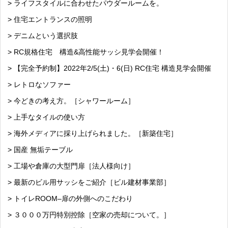
> ライフスタイルに合わせたパウダールームを。
> 住宅エントランスの照明
> デニムという選択肢
> RC規格住宅 構造&高性能サッシ見学会開催！
> 【完全予約制】2022年2/5(土)・6(日) RC住宅 構造見学会開催
> レトロなソファー
> 今どきの考え方。［シャワールーム］
> 上手なタイルの使い方
> 海外メディアに採り上げられました。［新築住宅］
> 国産 無垢テーブル
> 工場や倉庫の大型門扉［法人様向け］
> 最新のビル用サッシをご紹介［ビル建材事業部］
> トイレROOM–扉の外側へのこだわり
> ３０００万円特別控除［空家の売却について。］