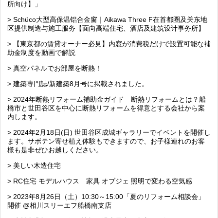
所向け】」
> Schüco大型高保温铝合金窗｜Aikawa Three F在首都圈及关东地
区提供制造与施工服务【面向高端住宅、酒店及建筑设计事务所】
> 【東京都の賃貸オーナー必見】内窓が消費税だけで設置可能な補
助金制度を動画で解説
> 真空パネルでお部屋を断熱！
> 建築専門誌/新建築8月号に掲載されました。
> 2024年断熱リフォーム補助金ガイド 断熱リフォームとは？船
橋市と世田谷区を中心に断熱リフォームを得意とする会社から案
内します。
> 2024年2月18日(日) 世田谷区成城ギャラリーでイベントを開催し
ます。サボテン寄せ植え体験もできますので、お子様連れのお客
様も是非ぜひお越しください。
> 美しい木造住宅
> RC住宅 モデルハウス 家具 オブジェ 照明で変わる空気感
> 2023年8月26日（土）10:30～15:00「夏のリフォーム相談会」
開催 @相川スリーエフ船橋南支店