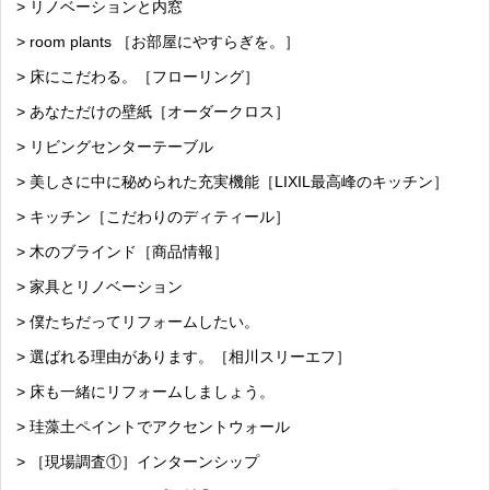
> リノベーションと内窓
> room plants ［お部屋にやすらぎを。］
> 床にこだわる。［フローリング］
> あなただけの壁紙［オーダークロス］
> リビングセンターテーブル
> 美しさに中に秘められた充実機能［LIXIL最高峰のキッチン］
> キッチン［こだわりのディティール］
> 木のブラインド［商品情報］
> 家具とリノベーション
> 僕たちだってリフォームしたい。
> 選ばれる理由があります。［相川スリーエフ］
> 床も一緒にリフォームしましょう。
> 珪藻土ペイントでアクセントウォール
> ［現場調査①］インターンシップ