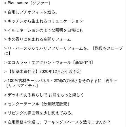
> Bleu nature［ソファー］
> 自宅にプチオフィスを造る。
> キッチンから生まれるコミュニケーション
> イルミネーションのような照明を自宅にも
> 木の香りに包まれる空間リフォーム
> リ・バース６０でバリアフリーリフォームを。【階段をスロープ
に】
> エコカラットでアクセントウォール【新築住宅】
> 【新築木造住宅】2020年12月お引渡予定
> 100％古材チークパネル～本物の力強さをそのままに、再生～
【リノベアイテム】
> デッキのある暮らしで お庭をもっと楽しく
> センターテーブル［数量限定販売］
> リビングの雰囲気を少し変えてみる。
> 在宅勤務を快適に。ワーキングスペースを造りませんか？