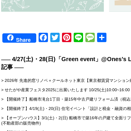
Facebook
Twitter
Pinterest
Line
Messag
共
Share
有
4/27(土)・28(日)「Green event」@Ones
記事
> 2026年 先進的窓リノベ＋クールネット東京【東京都賃貸マンション
> せたがや産業フェスタ2025に出展いたします 10/25(土)10:00~16:00
> 【開催終了】船橋市滝台1丁目・築15年中古戸建リフォーム済（税込3
> 【開催終了】4/19(土)・20(日) 住宅イベント「設計と税金・融資
> 【オープンハウス】3/1(土)・2(日) 船橋市で築16年の戸建て全
(不動産部の販売物件)