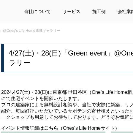
当社について
サービス
施工例
会社案
ent」@Ones’s Life Home成城ギャラリー
4/27(土)・28(日)「Green event」@On
ラリー
2024.4/27(土)・28(日)に東京都 世田谷区（One’s Life
にて住宅イベントを開催いたします。
プロの建築家による無料設計相談や、当社で実際に新築、リ
紹介。毎回好評いただいているサボテンの寄せ植えといった
ークショップも用意してお待ちしております。どうぞお気軽
イベント情報詳細は
こちら
（Ones’s Life Homeサイト）