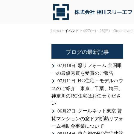
home
>
イベント
>
4/27(土)・28(日)「Green ev
ブログの最新記事
窓リフォーム 全国唯
07月18日
一の最優秀賞を受賞のご報告
RC住宅・モデルハウ
07月11日
スのご紹介 東京、千葉、埼玉、
神奈川のRC住宅はお任せくださ
い
クールネット東京 賃
06月27日
貸マンションの窓ドア断熱リフォ
ーム補助金事業について
東京都のRC住宅建築
06月14日